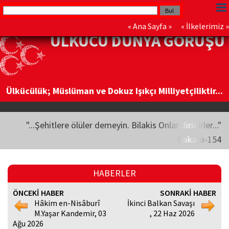
«
Ana Sayfa
» «
İlkelerimiz
»
ÜLKÜCÜ DÜNYA GÖRÜŞÜ
Ülkücülük; Müslüman ve Dokuz Işıkçı Milliyetçiliktir...
"...Şehitlere ölüler demeyin. Bilakis Onlar diridirler..."
Bakara-154
HABERLER
ÖNCEKİ HABER
SONRAKİ HABER
Hâkim en-Nisâburî
İkinci Balkan Savaşı
M.Yaşar Kandemir, 03
, 22 Haz 2026
Ağu 2026