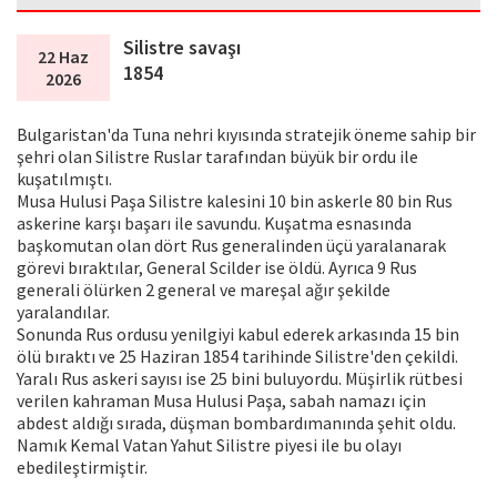
Silistre savaşı
22 Haz
1854
2026
Bulgaristan'da Tuna nehri kıyısında stratejik öneme sahip bir
şehri olan Silistre Ruslar tarafından büyük bir ordu ile
kuşatılmıştı.
Musa Hulusi Paşa Silistre kalesini 10 bin askerle 80 bin Rus
askerine karşı başarı ile savundu. Kuşatma esnasında
başkomutan olan dört Rus generalinden üçü yaralanarak
görevi bıraktılar, General Scilder ise öldü. Ayrıca 9 Rus
generali ölürken 2 general ve mareşal ağır şekilde
yaralandılar.
Sonunda Rus ordusu yenilgiyi kabul ederek arkasında 15 bin
ölü bıraktı ve 25 Haziran 1854 tarihinde Silistre'den çekildi.
Yaralı Rus askeri sayısı ise 25 bini buluyordu. Müşirlik rütbesi
verilen kahraman Musa Hulusi Paşa, sabah namazı için
abdest aldığı sırada, düşman bombardımanında şehit oldu.
Namık Kemal Vatan Yahut Silistre piyesi ile bu olayı
ebedileştirmiştir.