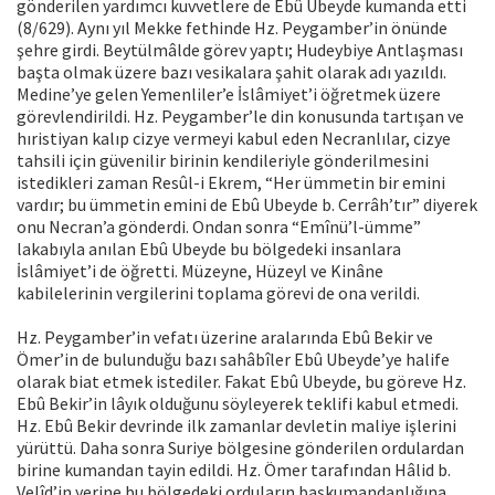
gönderilen yardımcı kuvvetlere de Ebû Ubeyde kumanda etti
(8/629). Aynı yıl Mekke fethinde Hz. Peygamber’in önünde
şehre girdi. Beytülmâlde görev yaptı; Hudeybiye Antlaşması
başta olmak üzere bazı vesikalara şahit olarak adı yazıldı.
Medine’ye gelen Yemenliler’e İslâmiyet’i öğretmek üzere
görevlendirildi. Hz. Peygamber’le din konusunda tartışan ve
hıristiyan kalıp cizye vermeyi kabul eden Necranlılar, cizye
tahsili için güvenilir birinin kendileriyle gönderilmesini
istedikleri zaman Resûl-i Ekrem, “Her ümmetin bir emini
vardır; bu ümmetin emini de Ebû Ubeyde b. Cerrâh’tır” diyerek
onu Necran’a gönderdi. Ondan sonra “Emînü’l-ümme”
lakabıyla anılan Ebû Ubeyde bu bölgedeki insanlara
İslâmiyet’i de öğretti. Müzeyne, Hüzeyl ve Kinâne
kabilelerinin vergilerini toplama görevi de ona verildi.
Hz. Peygamber’in vefatı üzerine aralarında Ebû Bekir ve
Ömer’in de bulunduğu bazı sahâbîler Ebû Ubeyde’ye halife
olarak biat etmek istediler. Fakat Ebû Ubeyde, bu göreve Hz.
Ebû Bekir’in lâyık olduğunu söyleyerek teklifi kabul etmedi.
Hz. Ebû Bekir devrinde ilk zamanlar devletin maliye işlerini
yürüttü. Daha sonra Suriye bölgesine gönderilen ordulardan
birine kumandan tayin edildi. Hz. Ömer tarafından Hâlid b.
Velîd’in yerine bu bölgedeki orduların başkumandanlığına