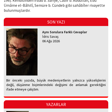
196). Kendisinden İrbâd b. Sâriye, Câbir b. Abdullah, Ebû
Ümâme el-Bâhilî, Semüre b. Cündeb gibi sahâbîler rivayette
bulunmuşlardır.
SON YAZI
Aynı Sorulara Farklı Cevaplar
İdris Savaş
06 Ağu 2026
Bir önceki yazıda, büyük medeniyetlerin yalnızca yükselişlerini
değil, düşünme biçimlerindeki değişimi de anlamak gerektiğini
ifade etmeye çalıştım.
YAZARLAR