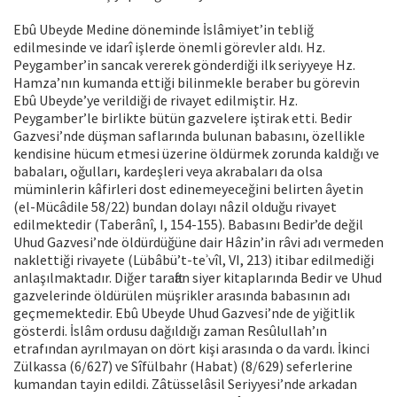
Ebû Ubeyde Medine döneminde İslâmiyet’in tebliğ
edilmesinde ve idarî işlerde önemli görevler aldı. Hz.
Peygamber’in sancak vererek gönderdiği ilk seriyyeye Hz.
Hamza’nın kumanda ettiği bilinmekle beraber bu görevin
Ebû Ubeyde’ye verildiği de rivayet edilmiştir. Hz.
Peygamber’le birlikte bütün gazvelere iştirak etti. Bedir
Gazvesi’nde düşman saflarında bulunan babasını, özellikle
kendisine hücum etmesi üzerine öldürmek zorunda kaldığı ve
babaları, oğulları, kardeşleri veya akrabaları da olsa
müminlerin kâfirleri dost edinemeyeceğini belirten âyetin
(el-Mücâdile 58/22) bundan dolayı nâzil olduğu rivayet
edilmektedir (Taberânî, I, 154-155). Babasını Bedir’de değil
Uhud Gazvesi’nde öldürdüğüne dair Hâzin’in râvi adı vermeden
naklettiği rivayete (Lübâbü’t-teʾvîl, VI, 213) itibar edilmediği
anlaşılmaktadır. Diğer taraftan siyer kitaplarında Bedir ve Uhud
gazvelerinde öldürülen müşrikler arasında babasının adı
geçmemektedir. Ebû Ubeyde Uhud Gazvesi’nde de yiğitlik
gösterdi. İslâm ordusu dağıldığı zaman Resûlullah’ın
etrafından ayrılmayan on dört kişi arasında o da vardı. İkinci
Zülkassa (6/627) ve Sîfülbahr (Habat) (8/629) seferlerine
kumandan tayin edildi. Zâtüsselâsil Seriyyesi’nde arkadan