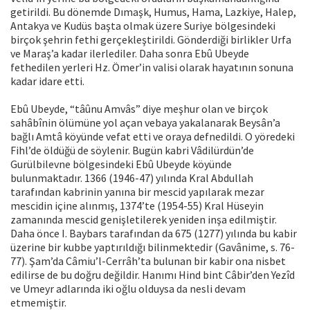
getirildi. Bu dönemde Dımaşk, Humus, Hama, Lazkiye, Halep,
Antakya ve Kudüs başta olmak üzere Suriye bölgesindeki
birçok şehrin fethi gerçekleştirildi. Gönderdiği birlikler Urfa
ve Maraş’a kadar ilerlediler. Daha sonra Ebû Ubeyde
fethedilen yerleri Hz. Ömer’in valisi olarak hayatının sonuna
kadar idare etti.
Ebû Ubeyde, “tâûnu Amvâs” diye meşhur olan ve birçok
sahâbînin ölümüne yol açan vebaya yakalanarak Beysân’a
bağlı Amtâ köyünde vefat etti ve oraya defnedildi. O yöredeki
Fihl’de öldüğü de söylenir. Bugün kabri Vâdilürdün’de
Gurülbilevne bölgesindeki Ebû Ubeyde köyünde
bulunmaktadır. 1366 (1946-47) yılında Kral Abdullah
tarafından kabrinin yanına bir mescid yapılarak mezar
mescidin içine alınmış, 1374’te (1954-55) Kral Hüseyin
zamanında mescid genişletilerek yeniden inşa edilmiştir.
Daha önce I. Baybars tarafından da 675 (1277) yılında bu kabir
üzerine bir kubbe yaptırıldığı bilinmektedir (Gavânime, s. 76-
77). Şam’da Câmiu’l-Cerrâh’ta bulunan bir kabir ona nisbet
edilirse de bu doğru değildir. Hanımı Hind bint Câbir’den Yezîd
ve Umeyr adlarında iki oğlu olduysa da nesli devam
etmemiştir.