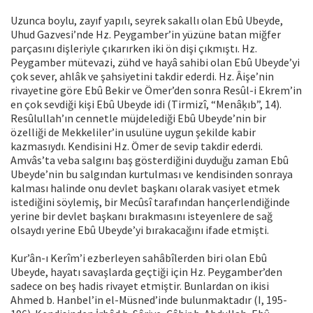
Uzunca boylu, zayıf yapılı, seyrek sakallı olan Ebû Ubeyde,
Uhud Gazvesi’nde Hz. Peygamber’in yüzüne batan miğfer
parçasını dişleriyle çıkarırken iki ön dişi çıkmıştı. Hz.
Peygamber mütevazi, zühd ve hayâ sahibi olan Ebû Ubeyde’yi
çok sever, ahlâk ve şahsiyetini takdir ederdi. Hz. Âişe’nin
rivayetine göre Ebû Bekir ve Ömer’den sonra Resûl-i Ekrem’in
en çok sevdiği kişi Ebû Ubeyde idi (Tirmizî, “Menâḳıb”, 14).
Resûlullah’ın cennetle müjdelediği Ebû Ubeyde’nin bir
özelliği de Mekkeliler’in usulüne uygun şekilde kabir
kazmasıydı. Kendisini Hz. Ömer de sevip takdir ederdi.
Amvâs’ta veba salgını baş gösterdiğini duyduğu zaman Ebû
Ubeyde’nin bu salgından kurtulması ve kendisinden sonraya
kalması halinde onu devlet başkanı olarak vasiyet etmek
istediğini söylemiş, bir Mecûsî tarafından hançerlendiğinde
yerine bir devlet başkanı bırakmasını isteyenlere de sağ
olsaydı yerine Ebû Ubeyde’yi bırakacağını ifade etmişti.
Kur’ân-ı Kerîm’i ezberleyen sahâbîlerden biri olan Ebû
Ubeyde, hayatı savaşlarda geçtiği için Hz. Peygamber’den
sadece on beş hadis rivayet etmiştir. Bunlardan on ikisi
Ahmed b. Hanbel’in el-Müsned’inde bulunmaktadır (I, 195-