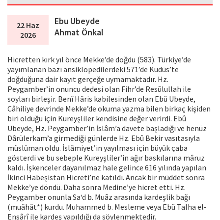
Ebu Ubeyde
22 Haz
Ahmat Önkal
2026
Hicretten kırk yıl önce Mekke’de doğdu (583). Türkiye’de
yayımlanan bazı ansiklopedilerdeki 571’de Kudüs’te
doğduğuna dair kayıt gerçeğe uymamaktadır. Hz.
Peygamber’in onuncu dedesi olan Fihr’de Resûlullah ile
soyları birleşir. Benî Hâris kabilesinden olan Ebû Ubeyde,
Câhiliye devrinde Mekke’de okuma yazma bilen birkaç kişiden
biri olduğu için Kureyşliler kendisine değer verirdi. Ebû
Ubeyde, Hz. Peygamber’in İslâm’a davete başladığı ve henüz
Dârülerkam’a girmediği günlerde Hz. Ebû Bekir vasıtasıyla
müslüman oldu. İslâmiyet’in yayılması için büyük çaba
gösterdi ve bu sebeple Kureyşliler’in ağır baskılarına mâruz
kaldı. İşkenceler dayanılmaz hale gelince 616 yılında yapılan
İkinci Habeşistan Hicreti’ne katıldı. Ancak bir müddet sonra
Mekke’ye döndü. Daha sonra Medine’ye hicret etti. Hz.
Peygamber onunla Sa‘d b. Muâz arasında kardeşlik bağı
(muâhât*) kurdu. Muhammed b. Mesleme veya Ebû Talha el-
Ensârî ile kardeş yapıldığı da söylenmektedir.