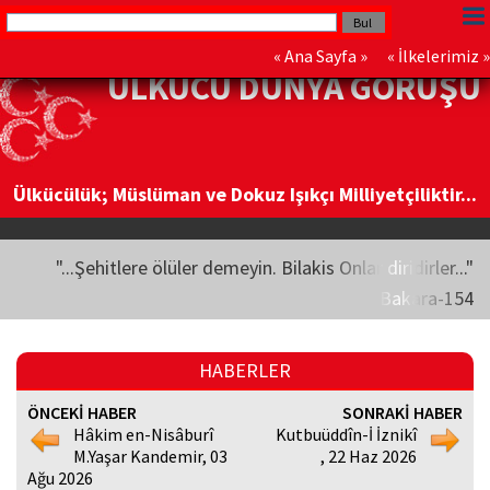
«
Ana Sayfa
» «
İlkelerimiz
»
ÜLKÜCÜ DÜNYA GÖRÜŞÜ
Ülkücülük; Müslüman ve Dokuz Işıkçı Milliyetçiliktir...
"...Şehitlere ölüler demeyin. Bilakis Onlar diridirler..."
Bakara-154
HABERLER
ÖNCEKİ HABER
SONRAKİ HABER
Hâkim en-Nisâburî
Kutbuüddîn-İ İznikî
M.Yaşar Kandemir, 03
, 22 Haz 2026
Ağu 2026