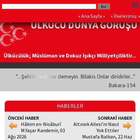
«
Ana Sayfa
» «
İlkelerimiz
»
ÜLKÜCÜ DÜNYA GÖRÜŞÜ
Ülkücülük; Müslüman ve Dokuz Işıkçı Milliyetçiliktir...
"...Şehitlere ölüler demeyin. Bilakis Onlar diridirler..."
Bakara-154
HABERLER
ÖNCEKİ HABER
SONRAKİ HABER
Hâkim en-Nisâburî
Altınok Ailesi’ni Nasıl
M.Yaşar Kandemir, 03
Yok Ettiler
Ağu 2026
Mustafa Balkan, 22 Haz