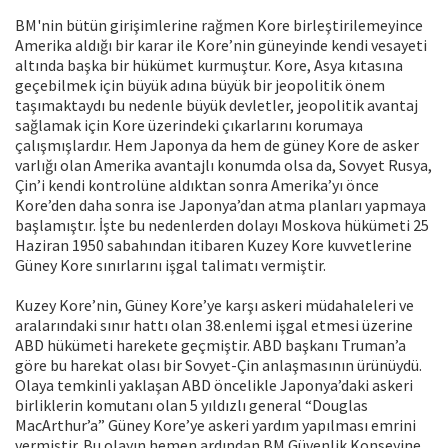
BM'nin bütün girişimlerine rağmen Kore birleştirilemeyince
Amerika aldığı bir karar ile Kore’nin güneyinde kendi vesayeti
altında başka bir hükümet kurmuştur. Kore, Asya kıtasına
geçebilmek için büyük adına büyük bir jeopolitik önem
taşımaktaydı bu nedenle büyük devletler, jeopolitik avantaj
sağlamak için Kore üzerindeki çıkarlarını korumaya
çalışmışlardır. Hem Japonya da hem de güney Kore de asker
varlığı olan Amerika avantajlı konumda olsa da, Sovyet Rusya,
Çin’i kendi kontrolüne aldıktan sonra Amerika’yı önce
Kore’den daha sonra ise Japonya’dan atma planları yapmaya
başlamıştır. İşte bu nedenlerden dolayı Moskova hükümeti 25
Haziran 1950 sabahından itibaren Kuzey Kore kuvvetlerine
Güney Kore sınırlarını işgal talimatı vermiştir.
Kuzey Kore’nin, Güney Kore’ye karşı askeri müdahaleleri ve
aralarındaki sınır hattı olan 38.enlemi işgal etmesi üzerine
ABD hükümeti harekete geçmiştir. ABD başkanı Truman’a
göre bu harekat olası bir Sovyet-Çin anlaşmasının ürünüydü.
Olaya temkinli yaklaşan ABD öncelikle Japonya’daki askeri
birliklerin komutanı olan 5 yıldızlı general “Douglas
MacArthur’a” Güney Kore’ye askeri yardım yapılması emrini
vermiştir. Bu olayın hemen ardından BM Güvenlik Konseyine