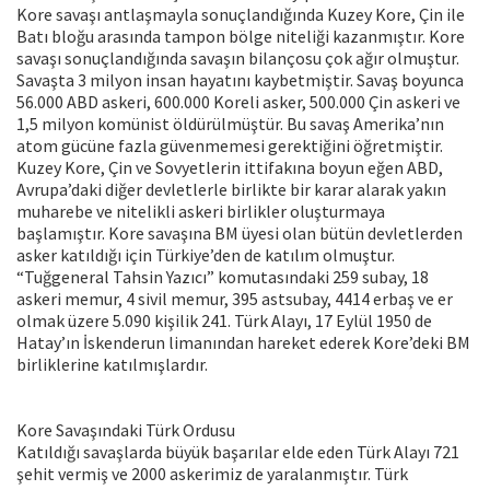
Kore savaşı antlaşmayla sonuçlandığında Kuzey Kore, Çin ile
Batı bloğu arasında tampon bölge niteliği kazanmıştır. Kore
savaşı sonuçlandığında savaşın bilançosu çok ağır olmuştur.
Savaşta 3 milyon insan hayatını kaybetmiştir. Savaş boyunca
56.000 ABD askeri, 600.000 Koreli asker, 500.000 Çin askeri ve
1,5 milyon komünist öldürülmüştür. Bu savaş Amerika’nın
atom gücüne fazla güvenmemesi gerektiğini öğretmiştir.
Kuzey Kore, Çin ve Sovyetlerin ittifakına boyun eğen ABD,
Avrupa’daki diğer devletlerle birlikte bir karar alarak yakın
muharebe ve nitelikli askeri birlikler oluşturmaya
başlamıştır. Kore savaşına BM üyesi olan bütün devletlerden
asker katıldığı için Türkiye’den de katılım olmuştur.
“Tuğgeneral Tahsin Yazıcı” komutasındaki 259 subay, 18
askeri memur, 4 sivil memur, 395 astsubay, 4414 erbaş ve er
olmak üzere 5.090 kişilik 241. Türk Alayı, 17 Eylül 1950 de
Hatay’ın İskenderun limanından hareket ederek Kore’deki BM
birliklerine katılmışlardır.
Kore Savaşındaki Türk Ordusu
Katıldığı savaşlarda büyük başarılar elde eden Türk Alayı 721
şehit vermiş ve 2000 askerimiz de yaralanmıştır. Türk