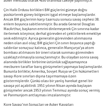
asker mevcudu olarak %50 oranında takviye yapılmıştır.
Çin Halk Ordusu birlikleri BM güçlerini güneye doğru
püskürterek güney bölgesini işgal etmeye başlamışlardır.
Ancak BM güçlerinin karşı taarruzu sonucu savaş cephesi 38.
enlem boyunca sabitlenmiştir. Bu arada General Douglas
MacArthur, başkanın emrini dinlemeyerek Çin sınırına kadar
ilerlemek isteyince; derhal görevden el çektirilerek emekliye
sevk edilmiştir. Ayrıca generalin görevinden alınmasına
neden olan asıl olay; BM güçleri Çin sınırı boyunca yaptığı
saldırılar sonuçsuz kalınca, generalin Mançurya’ya atom
bombası atılmasını bir öneri olarak sunması görevinden
uzaklaştırılmasıyla sonuçlanmıştır. Bu olaydan sonra savaş
alanında birlikler birbirine üstünlük sağlayamayınca
mecburen taraflar barış görüşmeleri yapmaya başlamışlardır.
Bununla birlikte; Amerika, Sovyet Rusya ve Çin hükümetleri
savaşı Kore sınırları dışına taşırmamaya özen
göstermişlerdir. Çünkü olası bir yanlış harekat genel bir
savaşa yol açabilirdi. 1951 yılının Nisan ayında başlayan
görüşmeler ancak 1953 yılının Temmuz ayında sonuç vermiş
ve Panmunjom antlaşması imzalanmıştır.
Kore Savaşı’nın Sonuçları ve Asker Kayıpları