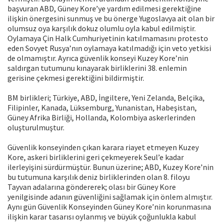
başvuran ABD, Güney Kore’ye yardım edilmesi gerektiğine
ilişkin önergesini sunmuş ve bu önerge Yugoslavya ait olan bir
olumsuz oya karşılık dokuz olumlu oyla kabul edilmiştir.
Oylamaya Çin Halk Cumhuriyetinin katılmamasını protesto
eden Sovyet Rusya’nın oylamaya katılmadığı için veto yetkisi
de olmamıştır. Ayrıca güvenlik konseyi Kuzey Kore’nin
saldırgan tutumunu kınayarak birliklerini 38. enlemin
gerisine çekmesi gerektiğini bildirmiştir.
BM birlikleri; Türkiye, ABD, İngiltere, Yeni Zelanda, Belçika,
Filipinler, Kanada, Lüksemburg, Yunanistan, Habeşistan,
Güney Afrika Birliği, Hollanda, Kolombiya askerlerinden
oluşturulmuştur.
Güvenlik konseyinden çıkan karara riayet etmeyen Kuzey
Kore, askeri birliklerini geri çekmeyerek Seul’e kadar
ilerleyişini sürdürmüştür. Bunun üzerine; ABD, Kuzey Kore’nin
bu tutumuna karşılık deniz birliklerinden olan 8. filoyu
Tayvan adalarına göndererek; olası bir Güney Kore
yenilgisinde adanın güvenliğini sağlamak için önlem almıştır.
Aynı gün Güvenlik Konseyinden Güney Kore’nin korunmasına
ilişkin karar tasarısı oylanmış ve büyük çoğunlukla kabul