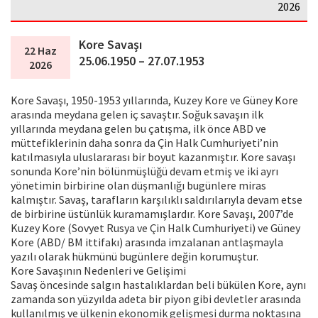
2026
Kore Savaşı
22 Haz
25.06.1950 – 27.07.1953
2026
Kore Savaşı, 1950-1953 yıllarında, Kuzey Kore ve Güney Kore
arasında meydana gelen iç savaştır. Soğuk savaşın ilk
yıllarında meydana gelen bu çatışma, ilk önce ABD ve
müttefiklerinin daha sonra da Çin Halk Cumhuriyeti’nin
katılmasıyla uluslararası bir boyut kazanmıştır. Kore savaşı
sonunda Kore’nin bölünmüşlüğü devam etmiş ve iki ayrı
yönetimin birbirine olan düşmanlığı bugünlere miras
kalmıştır. Savaş, tarafların karşılıklı saldırılarıyla devam etse
de birbirine üstünlük kuramamışlardır. Kore Savaşı, 2007’de
Kuzey Kore (Sovyet Rusya ve Çin Halk Cumhuriyeti) ve Güney
Kore (ABD/ BM ittifakı) arasında imzalanan antlaşmayla
yazılı olarak hükmünü bugünlere değin korumuştur.
Kore Savaşının Nedenleri ve Gelişimi
Savaş öncesinde salgın hastalıklardan beli bükülen Kore, aynı
zamanda son yüzyılda adeta bir piyon gibi devletler arasında
kullanılmış ve ülkenin ekonomik gelişmesi durma noktasına