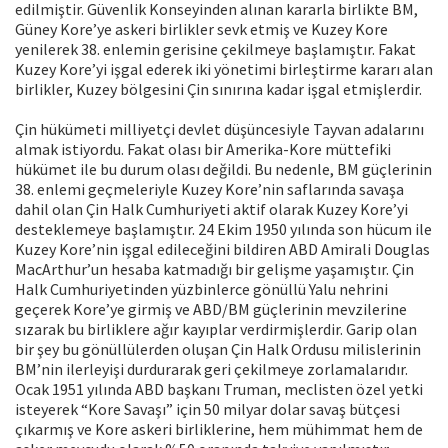
edilmiştir. Güvenlik Konseyinden alınan kararla birlikte BM,
Güney Kore’ye askeri birlikler sevk etmiş ve Kuzey Kore
yenilerek 38. enlemin gerisine çekilmeye başlamıştır. Fakat
Kuzey Kore’yi işgal ederek iki yönetimi birleştirme kararı alan
birlikler, Kuzey bölgesini Çin sınırına kadar işgal etmişlerdir.
Çin hükümeti milliyetçi devlet düşüncesiyle Tayvan adalarını
almak istiyordu. Fakat olası bir Amerika-Kore müttefiki
hükümet ile bu durum olası değildi. Bu nedenle, BM güçlerinin
38. enlemi geçmeleriyle Kuzey Kore’nin saflarında savaşa
dahil olan Çin Halk Cumhuriyeti aktif olarak Kuzey Kore’yi
desteklemeye başlamıştır. 24 Ekim 1950 yılında son hücum ile
Kuzey Kore’nin işgal edileceğini bildiren ABD Amirali Douglas
MacArthur’un hesaba katmadığı bir gelişme yaşamıştır. Çin
Halk Cumhuriyetinden yüzbinlerce gönüllü Yalu nehrini
geçerek Kore’ye girmiş ve ABD/BM güçlerinin mevzilerine
sızarak bu birliklere ağır kayıplar verdirmişlerdir. Garip olan
bir şey bu gönüllülerden oluşan Çin Halk Ordusu milislerinin
BM’nin ilerleyişi durdurarak geri çekilmeye zorlamalarıdır.
Ocak 1951 yılında ABD başkanı Truman, meclisten özel yetki
isteyerek “Kore Savaşı” için 50 milyar dolar savaş bütçesi
çıkarmış ve Kore askeri birliklerine, hem mühimmat hem de