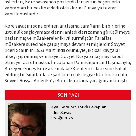
askerleri, Kore savaşında gösterdikleri üstün başarılarla
kahraman bir neslin evladı olduklarını Dünya’ya tekrar
kanıtlamışlardır.
Kore savaşını sona erdiren antlaşma tarafların birbirlerine
üstünlük sağlayamacaklarını anladıkları zaman görüşülmeye
başlanmış ve müzakereler iki yıl sürmüştür. Taraflar
müzakere sürecinde çarpışmaya devam etmişlerdir. Sovyet
lideri Stalin’in 1953 Mart’ında ölümüyle, iktidar kavgaları
ülkeyi yıpranmış ve nihayet Sovyet Rusya anlaşmayı kabul
etmeye razı olmuştur. İmzalanan Panmunjom antlaşmasıyla,
Kuzey ve Güney Kore arasındaki 38. enlem tekrar sınır kabul
edilmiştir. Sınırlarda ve şartlarda çok değişiklik olmasa dahi
Sovyet Rusya, Amerika’yı Kore’den atamayacağını anlamıştır.
SON YAZI
Aynı Sorulara Farklı Cevaplar
İdris Savaş
06 Ağu 2026