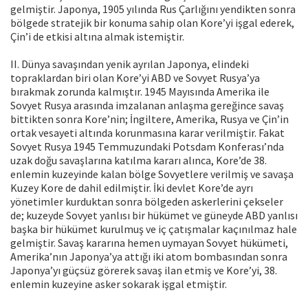
gelmiştir. Japonya, 1905 yılında Rus Çarlığını yendikten sonra
bölgede stratejik bir konuma sahip olan Kore’yi işgal ederek,
Çin’i de etkisi altına almak istemiştir.
II. Dünya savaşından yenik ayrılan Japonya, elindeki
topraklardan biri olan Kore’yi ABD ve Sovyet Rusya’ya
bırakmak zorunda kalmıştır. 1945 Mayısında Amerika ile
Sovyet Rusya arasında imzalanan anlaşma gereğince savaş
bittikten sonra Kore’nin; İngiltere, Amerika, Rusya ve Çin’in
ortak vesayeti altında korunmasına karar verilmiştir. Fakat
Sovyet Rusya 1945 Temmuzundaki Potsdam Konferası’nda
uzak doğu savaşlarına katılma kararı alınca, Kore’de 38.
enlemin kuzeyinde kalan bölge Sovyetlere verilmiş ve savaşa
Kuzey Kore de dahil edilmiştir. İki devlet Kore’de ayrı
yönetimler kurduktan sonra bölgeden askerlerini çekseler
de; kuzeyde Sovyet yanlısı bir hükümet ve güneyde ABD yanlısı
başka bir hükümet kurulmuş ve iç çatışmalar kaçınılmaz hale
gelmiştir. Savaş kararına hemen uymayan Sovyet hükümeti,
Amerika’nın Japonya’ya attığı iki atom bombasından sonra
Japonya’yı güçsüz görerek savaş ilan etmiş ve Kore’yi, 38.
enlemin kuzeyine asker sokarak işgal etmiştir.