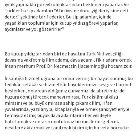
iyilik yapmakla görevli olduklarından bekleneni yaparlar. Ve
Türkler bu tip adamları “Atın iyisine doru, yiğidin iyisine deli
derler.” şeklinde tarif ederler. Bu tip adamlar, içinde
yaşadıkları toplumlar için kutup yıldızı görevi yaparlar,
aydınlatır ve yol gösterirler.’’
Bu kutup yıldızlarından biri de hayatını Türk Milliyetçiliği
davasına vakfetmiş ilim adamı, dava adamı, fikir adamı örnek
insan merhum Prof. Dr. Necmettin Hacıeminoğlu hocamızdır.
İnsanlığa hizmet uğruna bir ömür vermiş bir hayat sunmuş bu
fedakâr, cefakâr ve hizmetkâr büyüklerimize sevgi ve hürmet
beslerken, onlardan aldığımız dünyamızı da ahretimizi de
huzura dönüştürecek manevî mirası, Türk İslâm ülküsü
mirasını ve bu büyük mirasa sahip çıkarak ilim, irfan
yuvalarında, yazılarıyla, kitaplarıyla ve örnek şahsiyetleriyle
temayüz etmiş büyük dava adamlarını her vesileyle
hatırlamak ve onların unutulmaz hizmetlerini gelecek
nesillere aktarmak ve tanıtmak bizim için bir vefa borcudur.