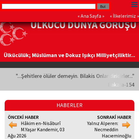
«
Ana Sayfa
» «
İlkelerimiz
»
ÜLKÜCÜ DÜNYA GÖRÜŞÜ
Ülkücülük; Müslüman ve Dokuz Işıkçı Milliyetçiliktir...
"...Şehitlere ölüler demeyin. Bilakis Onlar diridirler..."
Bakara-154
HABERLER
ÖNCEKİ HABER
SONRAKİ HABER
Hâkim en-Nisâburî
Yalnız Alperen:
M.Yaşar Kandemir, 03
Necmeddin
Ağu 2026
Hacıeminoğlu