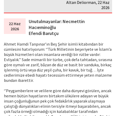
Altan Deliorman, 22 Haz
2026
Unutulmayanlar: Necmettin
22 Haz
Hacıeminoğlu
2026
Efendi Barutçu
Ahmet Hamdi Tanpınar’ın Beş Şehir isimli kitabından bir
cümlesini hatırlıyorum: ‘’Türk Milletinin beşeriyete ve İslam’a
büyük hizmetleri olan insanlara verdiği bir rütbe vardır:
Evliyalık.’’ Sade mimarili bir türbe, çok defa tahtadan, sırasına
göre oymalı ve zarif, bâzan de düz ve basit bir sanduka, birkaç
işlenmiş örtü veya düz yeşil çuha, bir kavuk, bir tuğ… İşte
cedlerimize ebedi hayatı tecessüm ettirmeye yeten malzeme
bundan ibarettir.
‘’Peygamberlere ve velilere göre daha dünyevi görülen, ancak
hemen bütün hayatlarını birtakım ülkülere adayan ve büyük
insan çoğunluğunun pek çok fedakârlık yaparak ulaşmaya
çalıştığı dünyalıkları elinin tersiyle itmeyi başarabilen, ancak
çok fazla örneği olmadığı için kalabalıklar tarafından