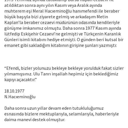
atıldıktan sonra aynı yılın Kasım veya Aralık ayında
muhterem eşi Meral Hacıeminoğlu hanımefendi ile beraber
büyük başıyla bizi ziyarete gelmiş ve arkadaşım Metin
Kaplan’la beraber cezaevi müdürünün odasında kendileriyle
görüşme imkanımız olmuştu. Daha sonra 1977 Kasım ayında
lütfedip Eskişehir Cezaevi’ne gelmişti ve Türkçenin Karanlık
Günleri isimli kitabını hediye etmişti. O günden beri kutsal bir
emanet gibi sakladığım kitabının girişine şunları yazmıştı:
“Efendi, bizler yolunuzu bekleye bekleye yorulduk fakat sizler
yılmamışsınız. Ulu Tanrı inşallah hepimiz için beklediğimiz
kapıyı açacaktır.”
18.10.1977
N.Hacıeminoğlu
Daha sonra uzun yıllar devam eden tutukluluğumuz
esnasında bizlere mektuplarıyla, selamlarıyla, haberleriyle
daima manevi destek olmuştur.