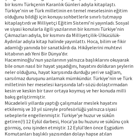
bir kısmı Türkçenin Karanlık Günleri adıyla kitaplaştı.
Türkiye’nin ve Türk milletinin en temel meselesinin eğitim
olduğunu bildiği için konuyu sohbetlerle sınırlı tutmayıp
kitaplaştırdı ve Milliyetçi Eğitim Sistemi’ni yayınladı. Sosyal
ve siyasi konularla ilgili yazılarının bir kısmını Türkiye’nin
Çıkmazları adıyla, bir kısmını da Milliyetçilik-Ülkücülük-
Aydınlar adıyla kitap halinde yayınlattı. Hoca, bilim ve fikir
adamlığı yanında bir sanatkârdı da. Hikâyelerini muhtevi
kitabının adı Yeni Bir Dünya’dır.
Hacıeminoğlu’nun yazılarının yalnızca başlıklarını okuyarak
bile onun nasıl bir hayat yaşadığını, hayatını dolduran şeylerin
neler olduğunu, hayat karşısında durduğu yeri ve sağlam,
sarsılmaz duruşunu anlamak mümkündür. Türkiye’nin ve Türk
milletinin her meselesi karşısında lafı-sözü dolaştırmadan
kesin ve keskin bir tavır ortaya koymuş ve her konuda milli
bakış geliştirmiştir.
Mücadeleli yıllarda yaptığı çalışmalar meslek hayatını
etkilemiş ve 10 yıl süreyle profesörlüğü yalnızca siyasi
sebeplerle engellenmiştir. Türkiye’ye huzur ve sükûn
getiren(!) 12 Eylül darbesi, Hoca’ya bu huzuru ve sükûnu çok
görmüş, onu işinden etmiştir. 12 Eylül’den önce Eşgüdüm
Komutanları başlıklı yazısından dolayı hapse atılan