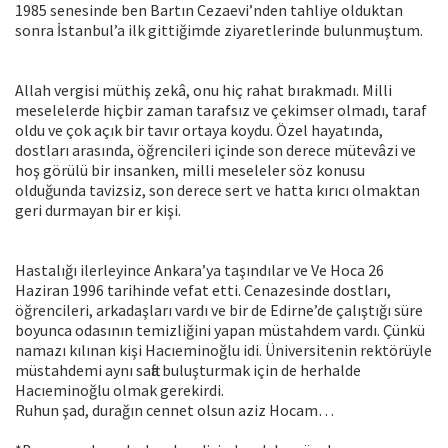
1985 senesinde ben Bartın Cezaevi’nden tahliye olduktan
sonra İstanbul’a ilk gittiğimde ziyaretlerinde bulunmuştum.
Allah vergisi müthiş zekâ, onu hiç rahat bırakmadı. Milli
meselelerde hiçbir zaman tarafsız ve çekimser olmadı, taraf
oldu ve çok açık bir tavır ortaya koydu. Özel hayatında,
dostları arasında, öğrencileri içinde son derece mütevâzi ve
hoş görülü bir insanken, milli meseleler söz konusu
olduğunda tavizsiz, son derece sert ve hatta kırıcı olmaktan
geri durmayan bir er kişi.
Hastalığı ilerleyince Ankara’ya taşındılar ve Ve Hoca 26
Haziran 1996 tarihinde vefat etti. Cenazesinde dostları,
öğrencileri, arkadaşları vardı ve bir de Edirne’de çalıştığı süre
boyunca odasının temizliğini yapan müstahdem vardı. Çünkü
namazı kılınan kişi Hacıeminoğlu idi. Üniversitenin rektörüyle
müstahdemi aynı safta buluşturmak için de herhalde
Hacıeminoğlu olmak gerekirdi.
Ruhun şad, durağın cennet olsun aziz Hocam…