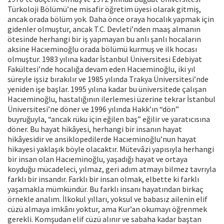
Türkoloji Bölümü’ne misafir öğretim üyesi olarak gitmiş,
ancak orada bölüm yok. Daha önce oraya hocalık yapmak için
gidenler olmuştur, ancak T.C. Devleti’nden maaş almanın
ötesinde herhangi bir iş yapmayan bu anlı şanlı hocaların
aksine Hacıeminoğlu orada bölümü kurmuş ve ilk hocası
olmuştur. 1983 yılına kadar İstanbul Üniversitesi Edebiyat
Fakültesi’nde hocalığa devam eden Hacıeminoğlu, iki yıl
süreyle işsiz bırakılır ve 1985 yılında Trakya Üniversitesi’nde
yeniden işe başlar. 1995 yılına kadar bu üniversitede çalışan
Hacıeminoğlu, hastalığının ilerlemesi üzerine tekrar İstanbul
Üniversitesi’ne döner ve 1996 yılında Hakk’ın “dön”
buyruğuyla, “ancak rüku için eğilen baş” eğilir ve yaratıcısına
döner. Bu hayat hikâyesi, herhangi bir insanın hayat
hikâyesidir ve ansiklopedilerde Hacıeminoğlu’nun hayat
hikayesi yaklaşık böyle olacaktır. Mütevâzi yapısıyla herhangi
bir insan olan Hacıeminoğlu, yaşadığı hayat ve ortaya
koyduğu mücadeleci, yılmaz, geri adım atmayı bilmez tavrıyla
farklı bir insandır. Farklı bir insan olmak, elbette ki farklı
yaşamakla mümkündür. Bu farklı insanı hayatından birkaç
örnekle analım. İlkokul yılları, yoksul ve babasız ailenin elif
cüzü almaya imkânı yoktur, ama Kur’an okumayı öğrenmek
gerekli. Komşudan elif cüzü alınır ve sabaha kadar baştan