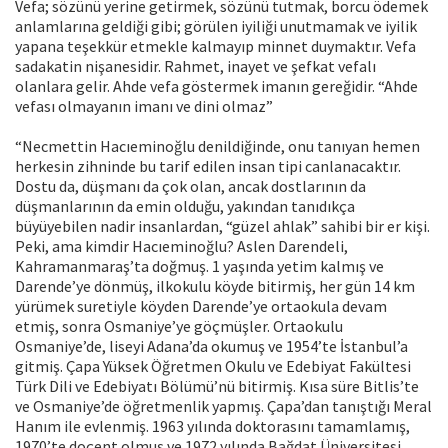
Vefa; sözünü yerine getirmek, sözünü tutmak, borcu ödemek
anlamlarına geldiği gibi; görülen iyiliği unutmamak ve iyilik
yapana teşekkür etmekle kalmayıp minnet duymaktır. Vefa
sadakatin nişanesidir. Rahmet, inayet ve şefkat vefalı
olanlara gelir. Ahde vefa göstermek imanın gereğidir. “Ahde
vefası olmayanın imanı ve dini olmaz”
“Necmettin Hacıeminoğlu denildiğinde, onu tanıyan hemen
herkesin zihninde bu tarif edilen insan tipi canlanacaktır.
Dostu da, düşmanı da çok olan, ancak dostlarının da
düşmanlarının da emin olduğu, yakından tanıdıkça
büyüyebilen nadir insanlardan, “güzel ahlak” sahibi bir er kişi.
Peki, ama kimdir Hacıeminoğlu? Aslen Darendeli,
Kahramanmaraş’ta doğmuş. 1 yaşında yetim kalmış ve
Darende’ye dönmüş, ilkokulu köyde bitirmiş, her gün 14 km
yürümek suretiyle köyden Darende’ye ortaokula devam
etmiş, sonra Osmaniye’ye göçmüşler. Ortaokulu
Osmaniye’de, liseyi Adana’da okumuş ve 1954’te İstanbul’a
gitmiş. Çapa Yüksek Öğretmen Okulu ve Edebiyat Fakültesi
Türk Dili ve Edebiyatı Bölümü’nü bitirmiş. Kısa süre Bitlis’te
ve Osmaniye’de öğretmenlik yapmış. Çapa’dan tanıştığı Meral
Hanım ile evlenmiş. 1963 yılında doktorasını tamamlamış,
1970’te doçent olmuş ve 1972 yılında Bağdat Üniversitesi