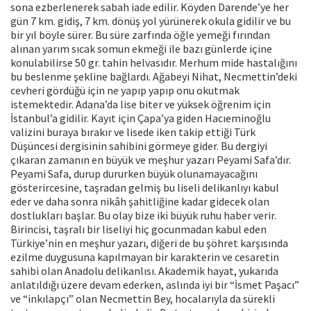
sona ezberlenerek sabah iade edilir. Köyden Darende’ye her
gün 7 km. gidiş, 7 km. dönüş yol yürünerek okula gidilir ve bu
bir yıl böyle sürer. Bu süre zarfında öğle yemeği fırından
alınan yarım sıcak somun ekmeği ile bazı günlerde içine
konulabilirse 50 gr. tahin helvasıdır. Merhum mide hastalığını
bu beslenme şekline bağlardı. Ağabeyi Nihat, Necmettin’deki
cevheri gördüğü için ne yapıp yapıp onu okutmak
istemektedir. Adana’da lise biter ve yüksek öğrenim için
İstanbul’a gidilir. Kayıt için Çapa’ya giden Hacıeminoğlu
valizini buraya bırakır ve lisede iken takip ettiği Türk
Düşüncesi dergisinin sahibini görmeye gider. Bu dergiyi
çıkaran zamanın en büyük ve meşhur yazarı Peyami Safa’dır.
Peyami Safa, durup dururken büyük olunamayacağını
gösterircesine, taşradan gelmiş bu liseli delikanlıyı kabul
eder ve daha sonra nikâh şahitliğine kadar gidecek olan
dostlukları başlar. Bu olay bize iki büyük ruhu haber verir.
Birincisi, taşralı bir liseliyi hiç gocunmadan kabul eden
Türkiye’nin en meşhur yazarı, diğeri de bu şöhret karşısında
ezilme duygusuna kapılmayan bir karakterin ve cesaretin
sahibi olan Anadolu delikanlısı. Akademik hayat, yukarıda
anlatıldığı üzere devam ederken, aslında iyi bir “İsmet Paşacı”
ve “inkılapçı” olan Necmettin Bey, hocalarıyla da sürekli