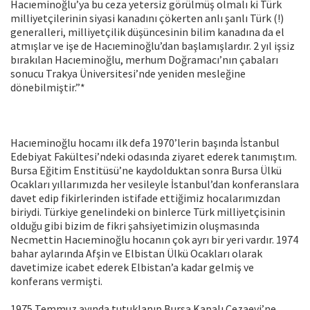
Hacıeminoğlu’ya bu ceza yetersiz görülmüş olmalı ki Türk
milliyetçilerinin siyasi kanadını çökerten anlı şanlı Türk (!)
generalleri, milliyetçilik düşüncesinin bilim kanadına da el
atmışlar ve işe de Hacıeminoğlu’dan başlamışlardır. 2 yıl işsiz
bırakılan Hacıeminoğlu, merhum Doğramacı’nın çabaları
sonucu Trakya Üniversitesi’nde yeniden mesleğine
dönebilmiştir.”*
Hacıeminoğlu hocamı ilk defa 1970’lerin başında İstanbul
Edebiyat Fakültesi’ndeki odasında ziyaret ederek tanımıştım.
Bursa Eğitim Enstitüsü’ne kaydolduktan sonra Bursa Ülkü
Ocakları yıllarımızda her vesileyle İstanbul’dan konferanslara
davet edip fikirlerinden istifade ettiğimiz hocalarımızdan
biriydi. Türkiye genelindeki on binlerce Türk milliyetçisinin
olduğu gibi bizim de fikri şahsiyetimizin oluşmasında
Necmettin Hacıeminoğlu hocanın çok ayrı bir yeri vardır. 1974
bahar aylarında Afşin ve Elbistan Ülkü Ocakları olarak
davetimize icabet ederek Elbistan’a kadar gelmiş ve
konferans vermişti.
1975 Temmuz ayında tutuklanıp Bursa Kapalı Cezaevi’ne