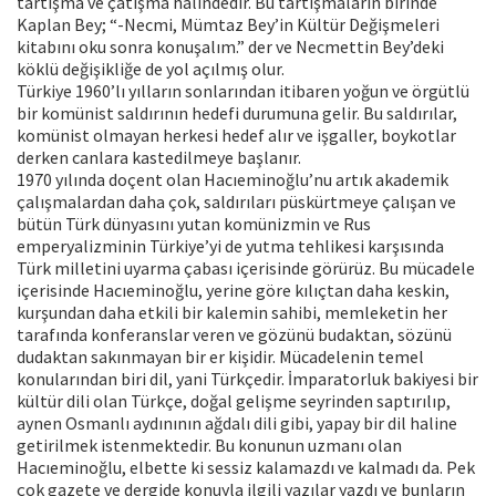
tartışma ve çatışma halindedir. Bu tartışmaların birinde
Kaplan Bey; “-Necmi, Mümtaz Bey’in Kültür Değişmeleri
kitabını oku sonra konuşalım.” der ve Necmettin Bey’deki
köklü değişikliğe de yol açılmış olur.
Türkiye 1960’lı yılların sonlarından itibaren yoğun ve örgütlü
bir komünist saldırının hedefi durumuna gelir. Bu saldırılar,
komünist olmayan herkesi hedef alır ve işgaller, boykotlar
derken canlara kastedilmeye başlanır.
1970 yılında doçent olan Hacıeminoğlu’nu artık akademik
çalışmalardan daha çok, saldırıları püskürtmeye çalışan ve
bütün Türk dünyasını yutan komünizmin ve Rus
emperyalizminin Türkiye’yi de yutma tehlikesi karşısında
Türk milletini uyarma çabası içerisinde görürüz. Bu mücadele
içerisinde Hacıeminoğlu, yerine göre kılıçtan daha keskin,
kurşundan daha etkili bir kalemin sahibi, memleketin her
tarafında konferanslar veren ve gözünü budaktan, sözünü
dudaktan sakınmayan bir er kişidir. Mücadelenin temel
konularından biri dil, yani Türkçedir. İmparatorluk bakiyesi bir
kültür dili olan Türkçe, doğal gelişme seyrinden saptırılıp,
aynen Osmanlı aydınının ağdalı dili gibi, yapay bir dil haline
getirilmek istenmektedir. Bu konunun uzmanı olan
Hacıeminoğlu, elbette ki sessiz kalamazdı ve kalmadı da. Pek
çok gazete ve dergide konuyla ilgili yazılar yazdı ve bunların