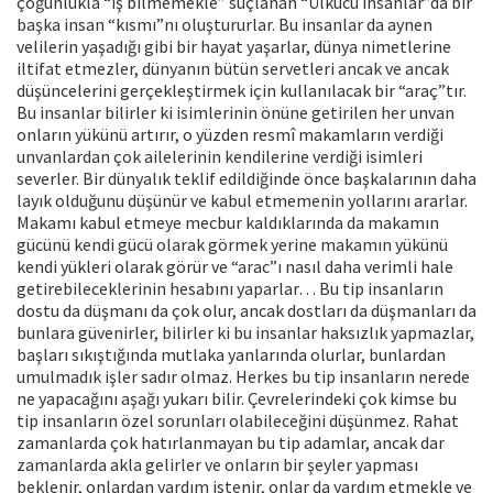
çoğunlukla “iş bilmemekle” suçlanan “Ülkücü insanlar”da bir
başka insan “kısmı”nı oluştururlar. Bu insanlar da aynen
velilerin yaşadığı gibi bir hayat yaşarlar, dünya nimetlerine
iltifat etmezler, dünyanın bütün servetleri ancak ve ancak
düşüncelerini gerçekleştirmek için kullanılacak bir “araç”tır.
Bu insanlar bilirler ki isimlerinin önüne getirilen her unvan
onların yükünü artırır, o yüzden resmî makamların verdiği
unvanlardan çok ailelerinin kendilerine verdiği isimleri
severler. Bir dünyalık teklif edildiğinde önce başkalarının daha
layık olduğunu düşünür ve kabul etmemenin yollarını ararlar.
Makamı kabul etmeye mecbur kaldıklarında da makamın
gücünü kendi gücü olarak görmek yerine makamın yükünü
kendi yükleri olarak görür ve “arac”ı nasıl daha verimli hale
getirebileceklerinin hesabını yaparlar… Bu tip insanların
dostu da düşmanı da çok olur, ancak dostları da düşmanları da
bunlara güvenirler, bilirler ki bu insanlar haksızlık yapmazlar,
başları sıkıştığında mutlaka yanlarında olurlar, bunlardan
umulmadık işler sadır olmaz. Herkes bu tip insanların nerede
ne yapacağını aşağı yukarı bilir. Çevrelerindeki çok kimse bu
tip insanların özel sorunları olabileceğini düşünmez. Rahat
zamanlarda çok hatırlanmayan bu tip adamlar, ancak dar
zamanlarda akla gelirler ve onların bir şeyler yapması
beklenir, onlardan yardım istenir, onlar da yardım etmekle ve