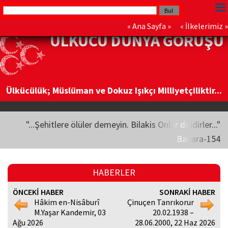
«
Ana Sayfa
» «
İlkelerimiz
»
ÜLKÜCÜ DÜNYA GÖRÜŞÜ
Ülkücülük; Müslüman ve Dokuz Işıkçı Milliyetçiliktir...
"...Şehitlere ölüler demeyin. Bilakis Onlar diridirler..."
Bakara-154
HABERLER
ÖNCEKİ HABER
SONRAKİ HABER
Hâkim en-Nisâburî
Çinuçen Tanrıkorur
M.Yaşar Kandemir, 03
20.02.1938 –
Ağu 2026
28.06.2000, 22 Haz 2026