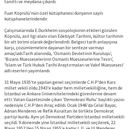
tanıttı ve meydana çıkardı.
Fuat Köprülü'nün özel kütüphanesi dünyanın sayılı
kütüphanelerindendir.
Çalışmalarında E.Durkheim sosyolojisinin etkileri görülen
Köprülü, asıl ilgi alanı olan Edebiyat Tarihini, kültür tarihinin
bir alt birimi olarak değerlendirdi. Belgeci tarih anlayışına
karşı, çözümlemelere dayanan bir senteze varmayı
amaçladı.Tarih alanında, 'Osmanlı Devletinin Kuruluşu',
'Bizans Müesseselerinin Osmanlı Müesseselerine Tesiri',
'İslam ve Türk Hukuk Tarihi Araştırmaları ve Vakıf Müessesesi'
adlı eserleri yayımlandı.
31 Mayıs 1935'te yapılan genel seçimlerde C.H.P'den Kars
millet vekili oldu.1943'e kadar hem milletvekilliğine, hem de
İstanbul ve Ankara Üniversitelerindeki görevlerine devam
etti. Vatan Gazetesinde çıkan 'Demokrasi Ruhu' başlıklı yazısı
nedeniyle C.H.P'den ihraç edildi. Ocak 1946'da Celal Bayar,
Adnan Menderes ve Refik Koraltan ile birlikte Demokrat
partiyi kurdu. Aynı yıl Demokrat Partiden İstanbul milletvekili
seçildi. 9.dönemde yine İstanbul milletvekili seçilerek, 22
Mayıs 1952'den 15 Nisan 1955'e kadar I, II, ve III.Menderes