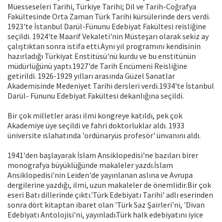
Müesseseleri Tarihi, Türkiye Tarihi; Dil ve Tarih-Coğrafya
Fakültesinde Orta Zaman Türk Tarihi kürsülerinde ders verdi.
1923'te İstanbul Darül-Fünunu Edebiyat Fakültesi reisliğine
seçildi. 1924'te Maarif Vekaleti'nin Müsteşarı olarak sekiz ay
çalıştıktan sonra istifa etti.Aynı yıl programını kendisinin
hazırladığı Türkiyat Enstitüsü'nü kurdu ve bu enstitünün
müdürlüğünü yaptı.1927'de Tarih Encümeni Reisliğine
getirildi. 1926-1929 yılları arasında Güzel Sanatlar
Akademisinde Medeniyet Tarihi dersleri verdi.1934'te İstanbul
Darül- Fünunu Edebiyat Fakültesi dekanlığına seçildi.
Bir çok milletler arası ilmi kongreye katıldı, pek çok
Akademiye üye seçildi ve fahri doktorluklar aldı. 1933
üniversite ıslahatında 'ordünaryüs profesör' ünvanını aldı.
1941'den başlayarak İslam Ansiklopedisi'ne bazıları birer
monografya büyüklüğünde makaleler yazdı.İslam
Ansiklopedisi'nin Leiden'de yayınlanan aslına ve Avrupa
dergilerine yazdığı, ilmi, uzun makaleler de önemlidir.Bir çok
eseri Batı dillerinde çıktı.'Türk Edebiyatı Tarihi' adlı eserinden
sonra dört kitaptan ibaret olan 'Türk Saz Şairleri'ni, 'Divan
Edebiyatı Antolojisi'ni, yayınladı.Türk halk edebiyatını iyice