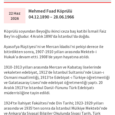
Mehmed Fuad Köprülü
22 Haz
04.12.1890 – 28.06.1966
2026
Köprülü soyundan Beyoğlu ikinci ceza baş katibi İsmail Faiz
Bey'in oğludur. 4 Aralık 1890'da İstanbul'da doğdu.
Ayasofya Rüştiyesi'ni ve Mercan İdadisi'ni pekiyi derece ile
bitirdikten sonra, 1907-1910 yılları arasında Mekteb-i
Hukuk'a devam etti. 1908'de yayın hayatına atıldı.
1910-1913 yılları arasında Mercan ve Kabataş liselerinde
vekaleten edebiyat, 1912'de İstanbul Sultanisi'nde Lisan-ı
Osmani muallimliği, 1913'te Edebiyat-ı Türkiye öğretmenliği
ve Galatasaray Lisesi'nde edebiyat öğretmenliği yaptı. 20
Aralık 1913'te İstanbul Darül-Fünunu Türk Edebiyatı
müderrisliğine tayin edildi.
1924'te İlahiyat Fakültesi'nde Din Tarihi; 1923-1929 yılları
arasında ve 1935'ten sonra da İstanbul Mülkiye Mektebi'nde
ve Ankara'da Siyasal Bilgiler Okulunda Siyasi Tarih, Türk