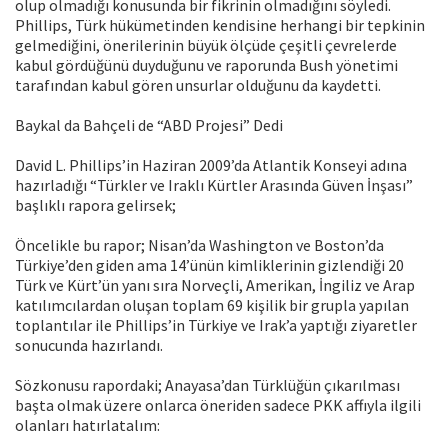
olup olmadığı konusunda bir fikrinin olmadığını söyledi.
Phillips, Türk hükümetinden kendisine herhangi bir tepkinin
gelmediğini, önerilerinin büyük ölçüde çeşitli çevrelerde
kabul gördüğünü duyduğunu ve raporunda Bush yönetimi
tarafından kabul gören unsurlar olduğunu da kaydetti.
Baykal da Bahçeli de “ABD Projesi” Dedi
David L. Phillips’in Haziran 2009’da Atlantik Konseyi adına
hazırladığı “Türkler ve Iraklı Kürtler Arasında Güven İnşası”
başlıklı rapora gelirsek;
Öncelikle bu rapor; Nisan’da Washington ve Boston’da
Türkiye’den giden ama 14’ünün kimliklerinin gizlendiği 20
Türk ve Kürt’ün yanı sıra Norveçli, Amerikan, İngiliz ve Arap
katılımcılardan oluşan toplam 69 kişilik bir grupla yapılan
toplantılar ile Phillips’in Türkiye ve Irak’a yaptığı ziyaretler
sonucunda hazırlandı.
Sözkonusu rapordaki; Anayasa’dan Türklüğün çıkarılması
başta olmak üzere onlarca öneriden sadece PKK affıyla ilgili
olanları hatırlatalım: