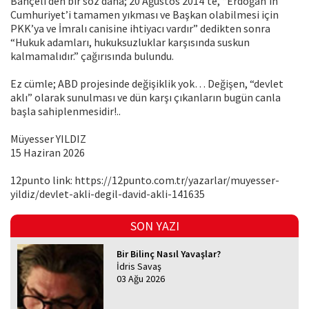
Bahçeli’den bir söz daha; 20 Ağustos 2014’te, “Erdoğan’ın
Cumhuriyet’i tamamen yıkması ve Başkan olabilmesi için
PKK’ya ve İmralı canisine ihtiyacı vardır” dedikten sonra
“Hukuk adamları, hukuksuzluklar karşısında suskun
kalmamalıdır.” çağırısında bulundu.
Ez cümle; ABD projesinde değişiklik yok… Değişen, “devlet
aklı” olarak sunulması ve dün karşı çıkanların bugün canla
başla sahiplenmesidir!..
Müyesser YILDIZ
15 Haziran 2026
12punto link: https://12punto.com.tr/yazarlar/muyesser-
yildiz/devlet-akli-degil-david-akli-141635
SON YAZI
Bir Bilinç Nasıl Yavaşlar?
İdris Savaş
03 Ağu 2026