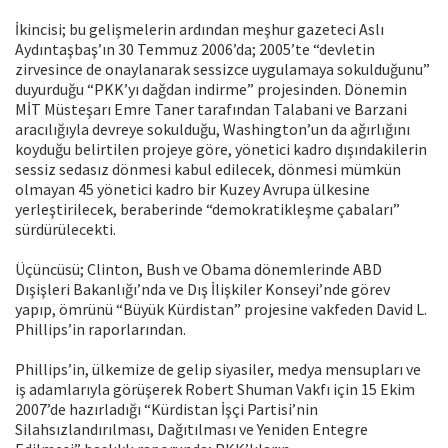
İkincisi; bu gelişmelerin ardından meşhur gazeteci Aslı
Aydıntaşbaş’ın 30 Temmuz 2006’da; 2005’te “devletin
zirvesince de onaylanarak sessizce uygulamaya sokulduğunu”
duyurduğu “PKK’yı dağdan indirme” projesinden. Dönemin
MİT Müsteşarı Emre Taner tarafından Talabani ve Barzani
aracılığıyla devreye sokulduğu, Washington’un da ağırlığını
koyduğu belirtilen projeye göre, yönetici kadro dışındakilerin
sessiz sedasız dönmesi kabul edilecek, dönmesi mümkün
olmayan 45 yönetici kadro bir Kuzey Avrupa ülkesine
yerleştirilecek, beraberinde “demokratikleşme çabaları”
sürdürülecekti.
Üçüncüsü; Clinton, Bush ve Obama dönemlerinde ABD
Dışişleri Bakanlığı’nda ve Dış İlişkiler Konseyi’nde görev
yapıp, ömrünü “Büyük Kürdistan” projesine vakfeden David L.
Phillips’in raporlarından.
Phillips’in, ülkemize de gelip siyasiler, medya mensupları ve
iş adamlarıyla görüşerek Robert Shuman Vakfı için 15 Ekim
2007’de hazırladığı “Kürdistan İşçi Partisi’nin
Silahsızlandırılması, Dağıtılması ve Yeniden Entegre