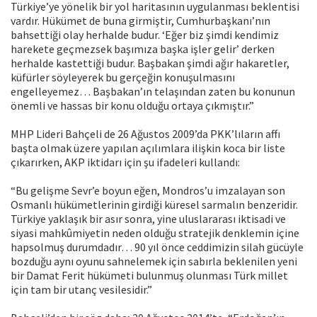
Türkiye’ye yönelik bir yol haritasının uygulanması beklentisi
vardır. Hükümet de buna girmiştir, Cumhurbaşkanı’nın
bahsettiği olay herhalde budur. ‘Eğer biz şimdi kendimiz
harekete geçmezsek başımıza başka işler gelir’ derken
herhalde kastettiği budur. Başbakan şimdi ağır hakaretler,
küfürler söyleyerek bu gerçeğin konuşulmasını
engelleyemez… Başbakan’ın telaşından zaten bu konunun
önemli ve hassas bir konu olduğu ortaya çıkmıştır.”
MHP Lideri Bahçeli de 26 Ağustos 2009’da PKK’lıların affı
başta olmak üzere yapılan açılımlara ilişkin koca bir liste
çıkarırken, AKP iktidarı için şu ifadeleri kullandı:
“Bu gelişme Sevr’e boyun eğen, Mondros’u imzalayan son
Osmanlı hükümetlerinin girdiği küresel sarmalın benzeridir.
Türkiye yaklaşık bir asır sonra, yine uluslararası iktisadi ve
siyasi mahkûmiyetin neden olduğu stratejik denklemin içine
hapsolmuş durumdadır… 90 yıl önce ceddimizin silah gücüyle
bozduğu aynı oyunu sahnelemek için sabırla beklenilen yeni
bir Damat Ferit hükümeti bulunmuş olunması Türk millet
için tam bir utanç vesilesidir.”