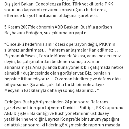
Dışişleri Bakanı Condoleezza Rice, Türk yetkililerle PKK
sorununa kapsamlı çözümü konuştuğunu belirterek,
ellerinde bir yol haritasının olduğuna işaret etti.
5 Kasım 2007’de dönemin ABD Başkanı Bush’la görüşen
Başbakanı Erdoğan, şu açıklamaları yaptı:
“Öncelikli hedefimiz sınır ötesi operasyon değil, PKK’nın
silahsızlandırılması… Mahrem anlaşmalar ilan edilmez…
Pişmanlık Yasası, Terörle Mücadele Yasası, adına ne derseniz
deyin, bu çalışmalardan beklenen sonuç o zaman
alınamamıştı. Ama şu anda buna yönelik bir çalışmada netice
alınabilir düşüncesinde olan görüşler var. Biz, bunların
hepsine itibar ediyoruz… O zaman bir direnç ve defans oldu
biliyorsunuz. Şu anda çok daha farklı bir noktadayız.
Medyanın katkılarıyla daha iyi sonuç alabiliriz…”
Erdoğan-Bush görüşmesinden 24 gün sonra Referans
gazetesine bir röportaj veren David L. Phillips, PKK raporunu
ABD Dışişleri Bakanlığı ve Bush yönetiminin üst düzey
yetkililerine verdiğini, ayrıca Kongre’de bir sunum yaptığını
anlattıktan sonra iki liderin görüşmesinde raporun masada