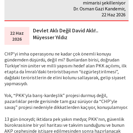
mimarisi şekilleniyor
Dr. Osman Gazi Kandemir,
22 Haz 2026
Devlet Aklı Değil David Aklı!..
22 Haz
Müyesser Yıldız
2026
CHP’yi imha operasyonu ne kadar çok önemli konuyu
gündemden düşürdü, değil mi? Bunlardan birisi, doğrudan
Türkiye’nin üniter ve milli yapısını hedef alan PKK açılımı, ilk
etapta da İmralı’daki teröristbaşının “özgürleştirilmesi”,
dağdaki teröristlerin de elini kolunu sallayarak, gelip siyaset
yapmasıydı.
Yok, “PKK’yla barış-kardeşlik” projesi durmuş değil,
pazarlıklar perde gerisinde tam gaz sürüyor da “CHP’yle
savaş” projesi nedeniyle dikkatlerden kaçıyor, konuşulamıyor.
13 gün önceydi; iktidara pek yakın medya; PKK’nın, güvenlik
bürokrasisine bir yol haritası ve takvim sunduğunu ve bunun
AKP cephesinde istişare edilmesinden sonra hazırlanacak