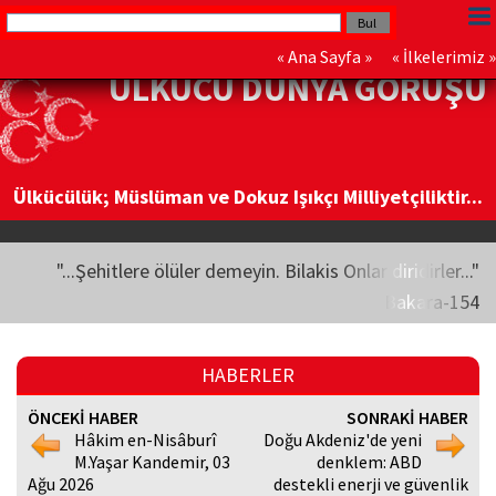
«
Ana Sayfa
» «
İlkelerimiz
»
ÜLKÜCÜ DÜNYA GÖRÜŞÜ
Ülkücülük; Müslüman ve Dokuz Işıkçı Milliyetçiliktir...
"...Şehitlere ölüler demeyin. Bilakis Onlar diridirler..."
Bakara-154
HABERLER
ÖNCEKİ HABER
SONRAKİ HABER
Hâkim en-Nisâburî
Doğu Akdeniz'de yeni
M.Yaşar Kandemir, 03
denklem: ABD
Ağu 2026
destekli enerji ve güvenlik