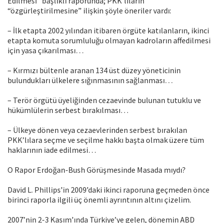
Edilmesi” başlıklı raporunda; PKK’lıların
“özgürleştirilmesine” ilişkin şöyle öneriler vardı:
– İlk etapta 2002 yılından itibaren örgüte katılanların, ikinci
etapta komuta sorumluluğu olmayan kadroların affedilmesi
için yasa çıkarılması…
– Kırmızı bültenle aranan 134 üst düzey yöneticinin
bulundukları ülkelere sığınmasının sağlanması…
– Terör örgütü üyeliğinden cezaevinde bulunan tutuklu ve
hükümlülerin serbest bırakılması…
– Ülkeye dönen veya cezaevlerinden serbest bırakılan
PKK’lılara seçme ve seçilme hakkı başta olmak üzere tüm
haklarının iade edilmesi…
O Rapor Erdoğan-Bush Görüşmesinde Masada mıydı?
David L. Phillips’in 2009’daki ikinci raporuna geçmeden önce
birinci raporla ilgili üç önemli ayrıntının altını çizelim.
2007’nin 2-3 Kasım’ında Türkiye’ye gelen, dönemin ABD