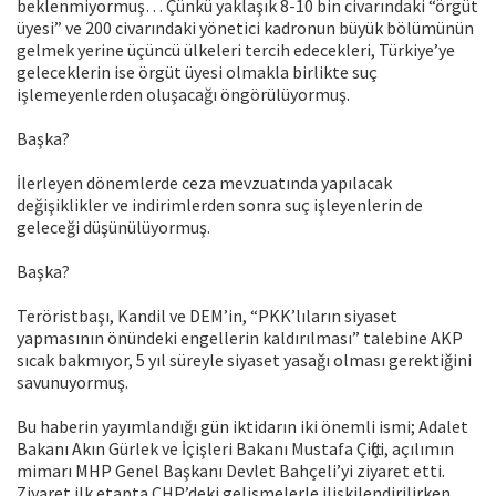
beklenmiyormuş… Çünkü yaklaşık 8-10 bin civarındaki “örgüt
üyesi” ve 200 civarındaki yönetici kadronun büyük bölümünün
gelmek yerine üçüncü ülkeleri tercih edecekleri, Türkiye’ye
geleceklerin ise örgüt üyesi olmakla birlikte suç
işlemeyenlerden oluşacağı öngörülüyormuş.
Başka?
İlerleyen dönemlerde ceza mevzuatında yapılacak
değişiklikler ve indirimlerden sonra suç işleyenlerin de
geleceği düşünülüyormuş.
Başka?
Teröristbaşı, Kandil ve DEM’in, “PKK’lıların siyaset
yapmasının önündeki engellerin kaldırılması” talebine AKP
sıcak bakmıyor, 5 yıl süreyle siyaset yasağı olması gerektiğini
savunuyormuş.
Bu haberin yayımlandığı gün iktidarın iki önemli ismi; Adalet
Bakanı Akın Gürlek ve İçişleri Bakanı Mustafa Çiftçi, açılımın
mimarı MHP Genel Başkanı Devlet Bahçeli’yi ziyaret etti.
Ziyaret ilk etapta CHP’deki gelişmelerle ilişkilendirilirken,