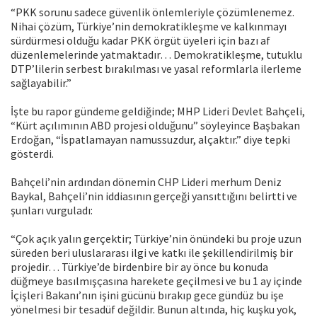
“PKK sorunu sadece güvenlik önlemleriyle çözümlenemez.
Nihai çözüm, Türkiye’nin demokratikleşme ve kalkınmayı
sürdürmesi olduğu kadar PKK örgüt üyeleri için bazı af
düzenlemelerinde yatmaktadır… Demokratikleşme, tutuklu
DTP’lilerin serbest bırakılması ve yasal reformlarla ilerleme
sağlayabilir.”
İşte bu rapor gündeme geldiğinde; MHP Lideri Devlet Bahçeli,
“Kürt açılımının ABD projesi olduğunu” söyleyince Başbakan
Erdoğan, “İspatlamayan namussuzdur, alçaktır.” diye tepki
gösterdi.
Bahçeli’nin ardından dönemin CHP Lideri merhum Deniz
Baykal, Bahçeli’nin iddiasının gerçeği yansıttığını belirtti ve
şunları vurguladı:
“Çok açık yalın gerçektir; Türkiye’nin önündeki bu proje uzun
süreden beri uluslararası ilgi ve katkı ile şekillendirilmiş bir
projedir… Türkiye’de birdenbire bir ay önce bu konuda
düğmeye basılmışçasına harekete geçilmesi ve bu 1 ay içinde
İçişleri Bakanı’nın işini gücünü bırakıp gece gündüz bu işe
yönelmesi bir tesadüf değildir. Bunun altında, hiç kuşku yok,