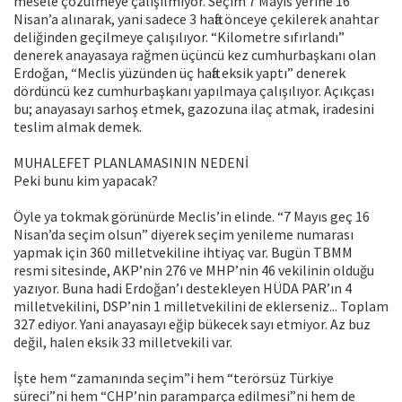
mesele çözülmeye çalışılmıyor. Seçim 7 Mayıs yerine 16
Nisan’a alınarak, yani sadece 3 hafta önceye çekilerek anahtar
deliğinden geçilmeye çalışılıyor. “Kilometre sıfırlandı”
denerek anayasaya rağmen üçüncü kez cumhurbaşkanı olan
Erdoğan, “Meclis yüzünden üç hafta eksik yaptı” denerek
dördüncü kez cumhurbaşkanı yapılmaya çalışılıyor. Açıkçası
bu; anayasayı sarhoş etmek, gazozuna ilaç atmak, iradesini
teslim almak demek.
MUHALEFET PLANLAMASININ NEDENİ
Peki bunu kim yapacak?
Öyle ya tokmak görünürde Meclis’in elinde. “7 Mayıs geç 16
Nisan’da seçim olsun” diyerek seçim yenileme numarası
yapmak için 360 milletvekiline ihtiyaç var. Bugün TBMM
resmi sitesinde, AKP’nin 276 ve MHP’nin 46 vekilinin olduğu
yazıyor. Buna hadi Erdoğan’ı destekleyen HÜDA PAR’ın 4
milletvekilini, DSP’nin 1 milletvekilini de eklerseniz... Toplam
327 ediyor. Yani anayasayı eğip bükecek sayı etmiyor. Az buz
değil, halen eksik 33 milletvekili var.
İşte hem “zamanında seçim”i hem “terörsüz Türkiye
süreci”ni hem “CHP’nin paramparça edilmesi”ni hem de