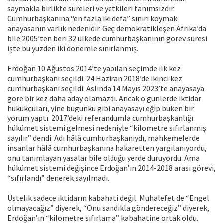
saymakla birlikte süreleri ve yetkileri tanımsızdır.
Cumhurbaşkanına “en fazla iki defa” sınırı koymak
anayasanın varlık nedenidir. Geç demokratikleşen Afrika’da
bile 2005’ten beri 32 ülkede cumhurbaşkanının görev süresi
işte bu yüzden iki dönemle sınırlanmış.
Erdoğan 10 Ağustos 2014’te yapılan seçimde ilk kez
cumhurbaşkanı seçildi. 24 Haziran 2018’de ikinci kez
cumhurbaşkanı seçildi. Aslında 14 Mayıs 2023’te anayasaya
göre bir kez daha aday olamazdı. Ancak o günlerde iktidar
hukukçuları, yine bugünkü gibi anayasayı eğip büken bir
yorum yaptı. 2017’deki referandumla cumhurbaşkanlığı
hükümet sistemi gelmesi nedeniyle “kilometre sıfırlanmış
sayılır” dendi. Adı hâlâ cumhurbaşkanıydı, mahkemelerde
insanlar hâlâ cumhurbaşkanına hakaretten yargılanıyordu,
onu tanımlayan yasalar bile olduğu yerde duruyordu. Ama
hükümet sistemi değişince Erdoğan’ın 2014-2018 arası görevi,
“sıfırlandı” denerek sayılmadı.
Üstelik sadece iktidarın kabahati değil. Muhalefet de “Engel
olmayacağız” diyerek, “Onu sandıkla göndereceğiz” diyerek,
Erdoğan’ın “kilometre sıfırlama” kabahatine ortak oldu.