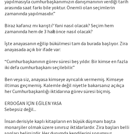
yapılmasıyla cumhurbaşkanımızın danışmanının verdiği tarih
arasında saat farkı bile yoktur. Önemli olan seçimlerin
zamanında yapılmasıdır.”
Biraz kafanız mı karıştı? Yani nasıl olacak? Seçim hem
zamanında hem de 3 hafta önce nasıl olacak?
İşte anayasanın eğilip bükülmesi tam da burada başlıyor. Zira
anayasada açık bir ifade var:
“Cumhurbaşkanının görev süresi beş yıldır. Bir kimse en fazla
iki defa cumhurbaşkanı seçilebilir.”
Ben veya siz, anayasa kimseye ayrıcalık vermemiş. Kimseye
iltimas geçmemiş. Kalemle değil niyetle bakarsanız açıkça
her Cumhurbaşkanlığı iktidarına görev süresi biçmiş.
ERDOĞAN İÇİN EĞİLEN YASA
Sebepsiz değil...
İnsan derisiyle kaplı kitapların en büyük düşmanı başta
monarşiler olmak üzere sınırsız iktidarlardır. Zira başları belli
sonları belirsizdir. Her durumda kendilerini sorumsuz