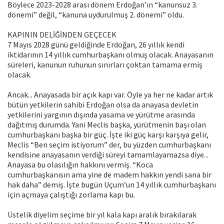
Böylece 2023-2028 arası dönem Erdoğan’ın “kanunsuz 3.
dönemi” değil, “kanuna uydurulmuş 2. dönemi” oldu.
KAPININ DELİĞİNDEN GEÇECEK
7 Mayıs 2028 günü geldiğinde Erdoğan, 26 yıllık kendi
iktidarının 14 yıllık cumhurbaşkanı olmuş olacak. Anayasanın
süreleri, kanunun ruhunun sınırları çoktan tamama ermiş
olacak.
Ancak... Anayasada bir açık kapı var. Öyle ya her ne kadar artık
bütün yetkilerin sahibi Erdoğan olsa da anayasa devletin
yetkilerini yargının dışında yasama ve yürütme arasında
dağıtmış durumda. Yani Meclis başka, yürütmenin başı olan
cumhurbaşkanı başka bir güç. İşte iki güç karşı karşıya gelir,
Meclis “Ben seçim istiyorum” der, bu yüzden cumhurbaşkanı
kendisine anayasanın verdiği süreyi tamamlayamazsa diye...
Anayasa bu olasılığın hakkını vermiş. “Koca
cumhurbaşkanısın ama yine de madem hakkın yendi sana bir
hak daha” demiş. İşte bugün Uçum’un 14 yıllık cumhurbaşkanı
için açmaya çalıştığı zorlama kapı bu.
Üstelik diyelim seçime bir yıl kala kapı aralık bırakılarak