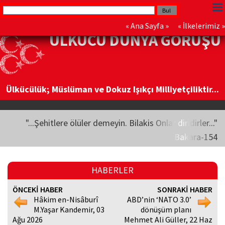
«
Ana Sayfa
» «
İlkelerimiz
»
ÜLKÜCÜ DÜNYA GÖRÜŞÜ
Ülkücülük; Müslüman ve Dokuz Işıkçı Milliyetçiliktir...
"...Şehitlere ölüler demeyin. Bilakis Onlar diridirler..."
Bakara-154
HABERLER
ÖNCEKİ HABER
SONRAKİ HABER
Hâkim en-Nisâburî
ABD’nin ‘NATO 3.0’
M.Yaşar Kandemir, 03
dönüşüm planı
Ağu 2026
Mehmet Ali Güller, 22 Haz