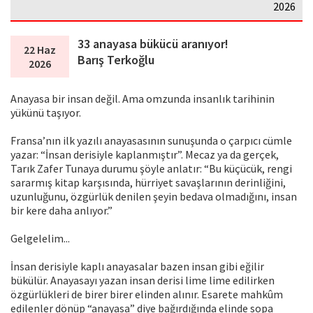
2026
33 anayasa bükücü aranıyor!
22 Haz
Barış Terkoğlu
2026
Anayasa bir insan değil. Ama omzunda insanlık tarihinin
yükünü taşıyor.
Fransa’nın ilk yazılı anayasasının sunuşunda o çarpıcı cümle
yazar: “İnsan derisiyle kaplanmıştır”. Mecaz ya da gerçek,
Tarık Zafer Tunaya durumu şöyle anlatır: “Bu küçücük, rengi
sararmış kitap karşısında, hürriyet savaşlarının derinliğini,
uzunluğunu, özgürlük denilen şeyin bedava olmadığını, insan
bir kere daha anlıyor.”
Gelgelelim...
İnsan derisiyle kaplı anayasalar bazen insan gibi eğilir
bükülür. Anayasayı yazan insan derisi lime lime edilirken
özgürlükleri de birer birer elinden alınır. Esarete mahkûm
edilenler dönüp “anayasa” diye bağırdığında elinde sopa