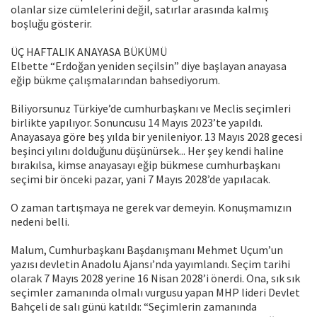
olanlar size cümlelerini değil, satırlar arasında kalmış
boşluğu gösterir.
ÜÇ HAFTALIK ANAYASA BÜKÜMÜ
Elbette “Erdoğan yeniden seçilsin” diye başlayan anayasa
eğip bükme çalışmalarından bahsediyorum.
Biliyorsunuz Türkiye’de cumhurbaşkanı ve Meclis seçimleri
birlikte yapılıyor. Sonuncusu 14 Mayıs 2023’te yapıldı.
Anayasaya göre beş yılda bir yenileniyor. 13 Mayıs 2028 gecesi
beşinci yılını dolduğunu düşünürsek... Her şey kendi haline
bırakılsa, kimse anayasayı eğip bükmese cumhurbaşkanı
seçimi bir önceki pazar, yani 7 Mayıs 2028’de yapılacak.
O zaman tartışmaya ne gerek var demeyin. Konuşmamızın
nedeni belli.
Malum, Cumhurbaşkanı Başdanışmanı Mehmet Uçum’un
yazısı devletin Anadolu Ajansı’nda yayımlandı. Seçim tarihi
olarak 7 Mayıs 2028 yerine 16 Nisan 2028’i önerdi. Ona, sık sık
seçimler zamanında olmalı vurgusu yapan MHP lideri Devlet
Bahçeli de salı günü katıldı: “Seçimlerin zamanında