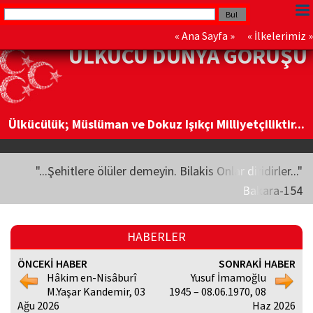
«
Ana Sayfa
» «
İlkelerimiz
»
ÜLKÜCÜ DÜNYA GÖRÜŞÜ
Ülkücülük; Müslüman ve Dokuz Işıkçı Milliyetçiliktir...
"...Şehitlere ölüler demeyin. Bilakis Onlar diridirler..."
Bakara-154
HABERLER
ÖNCEKİ HABER
SONRAKİ HABER
Hâkim en-Nisâburî
Yusuf İmamoğlu
M.Yaşar Kandemir, 03
1945 – 08.06.1970, 08
Ağu 2026
Haz 2026