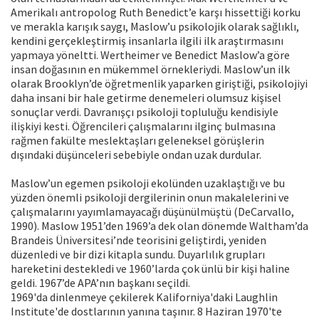
Amerikalı antropolog Ruth Benedict’e karşı hissettiği korku
ve merakla karışık saygı, Maslow’u psikolojik olarak sağlıklı,
kendini gerçekleştirmiş insanlarla ilgili ilk araştırmasını
yapmaya yöneltti. Wertheimer ve Benedict Maslow’a göre
insan doğasının en mükemmel örnekleriydi. Maslow’un ilk
olarak Brooklyn’de öğretmenlik yaparken giriştiği, psikolojiyi
daha insani bir hale getirme denemeleri olumsuz kişisel
sonuçlar verdi. Davranışçı psikoloji topluluğu kendisiyle
ilişkiyi kesti. Öğrencileri çalışmalarını ilginç bulmasına
rağmen fakülte meslektaşları geleneksel görüşlerin
dışındaki düşünceleri sebebiyle ondan uzak durdular.
Maslow’un egemen psikoloji ekolünden uzaklaştığı ve bu
yüzden önemli psikoloji dergilerinin onun makalelerini ve
çalışmalarını yayımlamayacağı düşünülmüştü (DeCarvallo,
1990). Maslow 1951’den 1969’a dek olan dönemde Waltham’da
Brandeis Üniversitesi’nde teorisini geliştirdi, yeniden
düzenledi ve bir dizi kitapla sundu. Duyarlılık grupları
hareketini destekledi ve 1960’larda çok ünlü bir kişi haline
geldi. 1967’de APA’nın başkanı seçildi.
1969'da dinlenmeye çekilerek Kaliforniya'daki Laughlin
Institute'de dostlarının yanına taşınır. 8 Haziran 1970'te