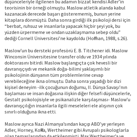
düşünceleriyle ilgilenen bu adamın bizzat kendisi Adler’in
teorisinin bir örneği olmuştu. Maslow atletik alanda kabul
kazanacak derecede başarı gösterememiş, bunun yerine
kitaplara dönmüştü. Daha sonra girdiği ilk psikoloji dersi için
“berbat, ruhsuz ve insanlarla yapacak hiçbir şeyi yok, bu
yüzden ürpermeme ve ondan uzaklaşmama sebep oldu”
dediği Cornell Üniversitesi’ne kaydoldu (Hoffman, 1988, s.26).
Maslow’un bu dersteki profesörü E. B. Titchener idi. Maslow
Winconsin Üniversitesine transfer oldu ve 1934 yılında
doktorasını bitirdi. Maslow başlangıçta çok hevesli bir
davranışçıydı ve mekanik doğa-bilimi yaklaşımlı bir
psikolojinin dünyanın tüm problemlerine cevap
verebileceğine ikna olmuştu. Daha sonra yaşadığı bir dizi
kişisel deneyim -ilk çocuğunun doğumu, II. Dünya Savaşı’nın
başlaması ve insan doğasına ilişkin diğer felsefi düşüncelerle,
Gestalt psikolojisiyle ve psikanalizle karşılaşması- Maslow’u
davranışçılığın insanlarla ilgili meseleleri ele alışının çok
sınırlı olduğuna ikna etti.
Maslow ayrıca Nazi Almanya’sından kaçıp ABD’ye yerleşen
Adler, Horney, Koffka, Wertheimer gibi Avrupalı psikologlarla
olan temaslarından da etkilenmişti. Max Wertheimer’a ve