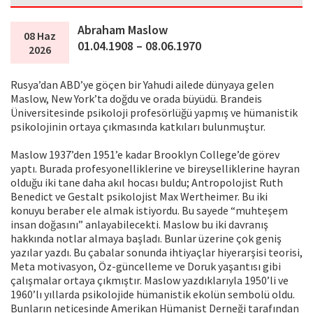
Abraham Maslow
08 Haz
01.04.1908 – 08.06.1970
2026
Rusya’dan ABD’ye göçen bir Yahudi ailede dünyaya gelen
Maslow, New York’ta doğdu ve orada büyüdü. Brandeis
Üniversitesinde psikoloji profesörlüğü yapmış ve hümanistik
psikolojinin ortaya çıkmasında katkıları bulunmuştur.
Maslow 1937’den 1951’e kadar Brooklyn College’de görev
yaptı. Burada profesyonelliklerine ve bireyselliklerine hayran
olduğu iki tane daha akıl hocası buldu; Antropolojist Ruth
Benedict ve Gestalt psikolojist Max Wertheimer. Bu iki
konuyu beraber ele almak istiyordu. Bu sayede “muhteşem
insan doğasını” anlayabilecekti. Maslow bu iki davranış
hakkında notlar almaya başladı. Bunlar üzerine çok geniş
yazılar yazdı. Bu çabalar sonunda ihtiyaçlar hiyerarşisi teorisi,
Meta motivasyon, Öz-güncelleme ve Doruk yaşantısı gibi
çalışmalar ortaya çıkmıştır. Maslow yazdıklarıyla 1950’li ve
1960’lı yıllarda psikolojide hümanistik ekolün sembolü oldu.
Bunların neticesinde Amerikan Hümanist Derneği tarafından