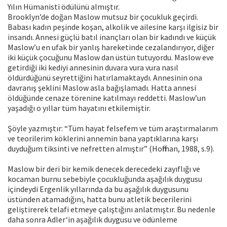
Yılın Hümanisti ödülünü almıştır.
Brooklyn’de doğan Maslow mutsuz bir çocukluk geçirdi.
Babası kadın peşinde koşan, alkolik ve ailesine karşı ilgisiz bir
insandı. Annesi güçlü batıl inançları olan bir kadındı ve küçük
Maslow’u en ufak bir yanlış hareketinde cezalandırıyor, diğer
iki küçük çocuğunu Maslow dan üstün tutuyordu. Maslow eve
getirdiği iki kediyi annesinin duvara vura vura nasıl
öldürdüğünü seyrettiğini hatırlamaktaydı. Annesinin ona
davranış şeklini Maslow asla bağışlamadı. Hatta annesi
öldüğünde cenaze törenine katılmayı reddetti. Maslow’un
yaşadığı o yıllar tüm hayatını etkilemiştir.
Şöyle yazmıştır: “Tüm hayat felsefem ve tüm araştırmalarım
ve teorilerim köklerini annemin bana yaptıklarına karşı
duyduğum tiksinti ve nefretten almıştır” (Hoffman, 1988, s.9).
Maslow bir deri bir kemik denecek derecedeki zayıflığı ve
kocaman burnu sebebiyle çocukluğunda aşağılık duygusu
içindeydi Ergenlik yıllarında da bu aşağılık duygusunu
üstünden atamadığını, hatta bunu atletik becerilerini
geliştirerek telafi etmeye çalıştığını anlatmıştır. Bu nedenle
daha sonra Adler‘in aşağılık duygusu ve ödünleme