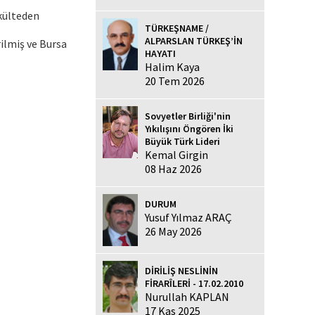
akülteden
TÜRKEŞNAME /
ALPARSLAN TÜRKEŞ’İN
ilmiş ve Bursa
HAYATI
Halim Kaya
20 Tem 2026
Sovyetler Birliği'nin
Yıkılışını Öngören İki
Büyük Türk Lideri
Kemal Girgin
08 Haz 2026
DURUM
Yusuf Yılmaz ARAÇ
26 May 2026
DİRİLİŞ NESLİNİN
FİRARÎLERİ - 17.02.2010
Nurullah KAPLAN
17 Kas 2025