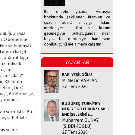
Bir önceki yazıda, Avrasya
bozkırında şekillenen üretken ve
çözüm odaklı anlayışın, İslam
medeniyetinin ilim ve kurum
üldüğü sırada
geleneğiyle buluştuğunda nasıl
büyük bir medeniyet hamlesine
dı. O dönemde
dönüştüğünü ele almaya çalıştım.
 Fen ve Edebiyat
telerin karşıt
u, öldürüldüğü
YAZARLAR
bazı Yüksek
iştir.
BAKİ YEŞİLOĞLU
istan Odası"
M. Metin KAPLAN
in 339 nolu
27 Tem 2026
betmiştir. O
aşı, Ali Menekşe,
u yönünde
BU SÜREÇ TÜRKİYE’Yİ
NEREYE GÖTÜRÜR? HAKLI
an vermiştir. Bu
ENDİŞELERİMİZ...
olay sebebiyle
Muharrem GÜNAY
(SIDDIKOĞLU)
ış ve bir
27 Tem 2026