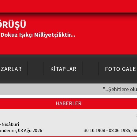
ÖRÜŞÜ
kuz Işıkçı Milliyetçiliktir...
AZARLAR
KİTAPLAR
FOTO GALE
"...Şehitlere öl
HABERLER
-Nisâburî
andemir, 03 Ağu 2026
30.10.1908 - 08.06.1985, 0