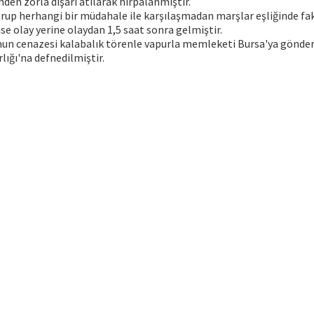
nden zorla dışarı atılarak hırpalanmıştır.
grup herhangi bir müdahale ile karşılaşmadan marşlar eşliğinde f
 ise olay yerine olaydan 1,5 saat sonra gelmiştir.
un cenazesi kalabalık törenle vapurla memleketi Bursa'ya gönder
ığı'na defnedilmiştir.