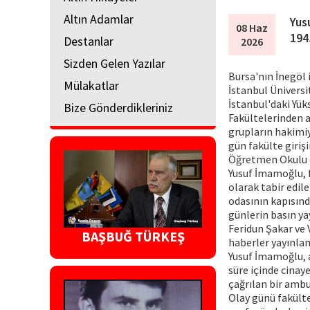
Altın Adamlar
Yus
08 Haz
194
Destanlar
2026
Sizden Gelen Yazılar
Bursa'nın İnegöl 
Mülakatlar
İstanbul Ünivers
İstanbul'daki Yük
Bize Gönderdikleriniz
Fakültelerinden a
grupların hakimiy
gün fakülte giriş
Öğretmen Okulu öğ
Yusuf İmamoğlu, f
olarak tabir edil
odasının kapısınd
günlerin basın ya
Feridun Şakar ve
BAŞBUĞ TÜRKEŞ
haberler yayınlan
Yusuf İmamoğlu, 
süre içinde cinay
çağrılan bir amb
Olay günü fakülte