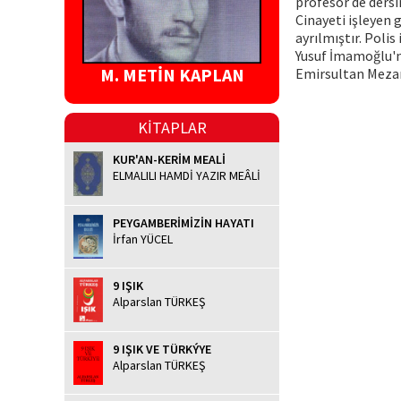
profesör de dersi
Cinayeti işleyen 
ayrılmıştır. Polis
Yusuf İmamoğlu'n
M. METİN KAPLAN
Emirsultan Mezarl
KİTAPLAR
KUR'AN-KERİM MEALİ
ELMALILI HAMDİ YAZIR MEÂLİ
PEYGAMBERİMİZİN HAYATI
İrfan YÜCEL
9 IŞIK
Alparslan TÜRKEŞ
9 IŞIK VE TÜRKÝYE
Alparslan TÜRKEŞ