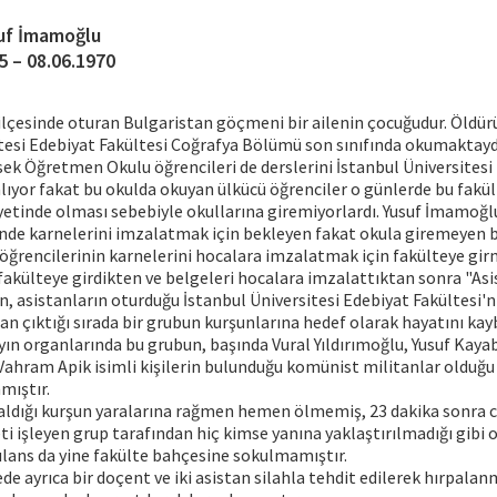
uf İmamoğlu
5 – 08.06.1970
ilçesinde oturan Bulgaristan göçmeni bir ailenin çocuğudur. Öldür
itesi Edebiyat Fakültesi Coğrafya Bölümü son sınıfında okumaktay
sek Öğretmen Okulu öğrencileri de derslerini İstanbul Üniversitesi
lıyor fakat bu okulda okuyan ülkücü öğrenciler o günlerde bu fakül
etinde olması sebebiyle okullarına giremiyorlardı. Yusuf İmamoğl
inde karnelerini imzalatmak için bekleyen fakat okula giremeyen 
rencilerinin karnelerini hocalara imzalatmak için fakülteye girm
akülteye girdikten ve belgeleri hocalara imzalattıktan sonra "As
en, asistanların oturduğu İstanbul Üniversitesi Edebiyat Fakültesi'n
an çıktığı sırada bir grubun kurşunlarına hedef olarak hayatını kay
yın organlarında bu grubun, başında Vural Yıldırımoğlu, Yusuf Kayab
 Vahram Apik isimli kişilerin bulunduğu komünist militanlar olduğ
mıştır.
aldığı kurşun yaralarına rağmen hemen ölmemiş, 23 dakika sonra c
eti işleyen grup tarafından hiç kimse yanına yaklaştırılmadığı gibi 
ulans da yine fakülte bahçesine sokulmamıştır.
de ayrıca bir doçent ve iki asistan silahla tehdit edilerek hırpalanm