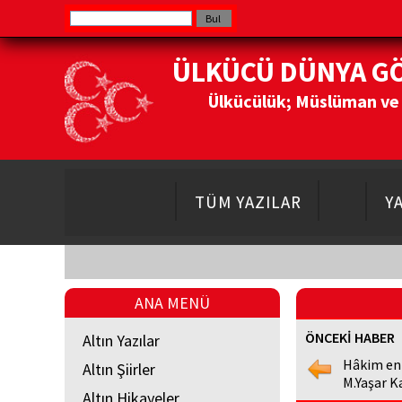
ÜLKÜCÜ DÜNYA G
Ülkücülük; Müslüman ve Do
TÜM YAZILAR
Y
ANA MENÜ
ÖNCEKİ HABER
Altın Yazılar
Hâkim en
Altın Şiirler
M.Yaşar K
Altın Hikayeler