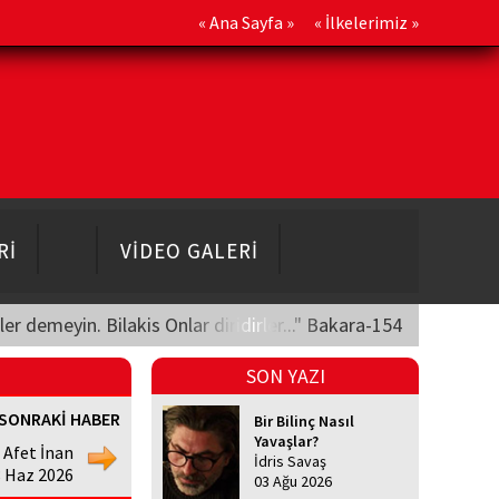
«
Ana Sayfa
» «
İlkelerimiz
»
Rİ
VİDEO GALERİ
üler demeyin. Bilakis Onlar diridirler..." Bakara-154
SON YAZI
SONRAKİ HABER
Bir Bilinç Nasıl
Yavaşlar?
Afet İnan
İdris Savaş
8 Haz 2026
03 Ağu 2026