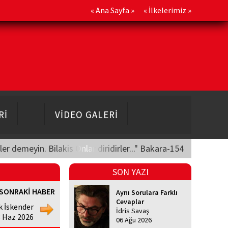
«
Ana Sayfa
» «
İlkelerimiz
»
Rİ
VİDEO GALERİ
üler demeyin. Bilakis Onlar diridirler..." Bakara-154
SON YAZI
SONRAKİ HABER
Aynı Sorulara Farklı
Cevaplar
k İskender
İdris Savaş
8 Haz 2026
06 Ağu 2026