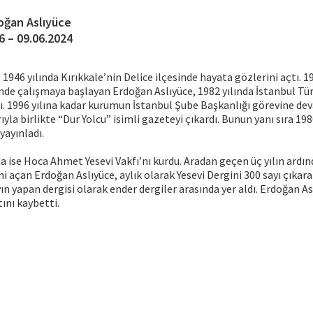
oğan Aslıyüce
6 – 09.06.2024
 1946 yılında Kırıkkale’nin Delice ilçesinde hayata gözlerini açtı. 1
nde çalışmaya başlayan Erdoğan Aslıyüce, 1982 yılında İstanbul Tü
ı. 1996 yılına kadar kurumun İstanbul Şube Başkanlığı görevine dev
ıyla birlikte “Dur Yolcu” isimli gazeteyi çıkardı. Bunun yanı sıra 19
yayınladı.
da ise Hoca Ahmet Yesevi Vakfı’nı kurdu. Aradan geçen üç yılın ardın
’ni açan Erdoğan Aslıyüce, aylık olarak Yesevi Dergini 300 sayı çıkar
yın yapan dergisi olarak ender dergiler arasında yer aldı. Erdoğan As
ını kaybetti.