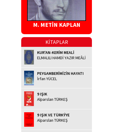
M. METİN KAPLAN
KİTAPLAR
KUR'AN-KERİM MEALİ
ELMALILI HAMDİ YAZIR MEÂLİ
PEYGAMBERİMİZİN HAYATI
İrfan YÜCEL
9 IŞIK
Alparslan TÜRKEŞ
9 IŞIK VE TÜRKÝYE
Alparslan TÜRKEŞ