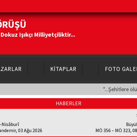
ÖRÜŞÜ
kuz Işıkçı Milliyetçiliktir...
AZARLAR
KİTAPLAR
FOTO GALE
"...Şehitlere öl
HABERLER
-Nisâburî
Büyü
andemir, 03 Ağu 2026
MÖ 356 – MÖ 323, 0