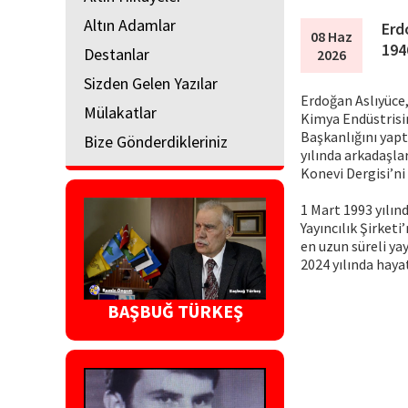
Altın Adamlar
Erd
08 Haz
194
Destanlar
2026
Sizden Gelen Yazılar
Erdoğan Aslıyüce,
Mülakatlar
Kimya Endüstrisi
Başkanlığını yapt
Bize Gönderdikleriniz
yılında arkadaşlar
Konevi Dergisi’ni 
1 Mart 1993 yılın
Yayıncılık Şirketi
en uzun süreli ya
2024 yılında hayat
BAŞBUĞ TÜRKEŞ