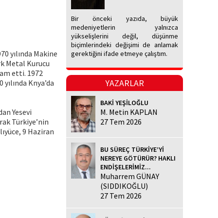
Bir önceki yazıda, büyük
medeniyetlerin yalnızca
yükselişlerini değil, düşünme
biçimlerindeki değişimi de anlamak
970 yılında Makine
gerektiğini ifade etmeye çalıştım.
rk Metal Kurucu
am etti. 1972
YAZARLAR
80 yılında Knya’da
BAKİ YEŞİLOĞLU
dan Yesevi
M. Metin KAPLAN
arak Türkiye’nin
27 Tem 2026
lıyüce, 9 Haziran
BU SÜREÇ TÜRKİYE’Yİ
NEREYE GÖTÜRÜR? HAKLI
ENDİŞELERİMİZ...
Muharrem GÜNAY
(SIDDIKOĞLU)
27 Tem 2026