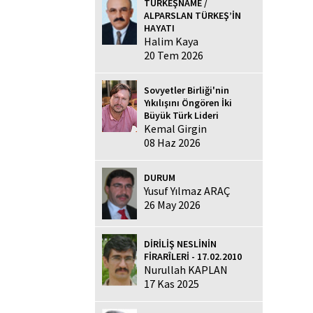
TÜRKEŞNAME /
ALPARSLAN TÜRKEŞ’İN
HAYATI
Halim Kaya
20 Tem 2026
Sovyetler Birliği'nin
Yıkılışını Öngören İki
Büyük Türk Lideri
Kemal Girgin
08 Haz 2026
DURUM
Yusuf Yılmaz ARAÇ
26 May 2026
DİRİLİŞ NESLİNİN
FİRARÎLERİ - 17.02.2010
Nurullah KAPLAN
17 Kas 2025