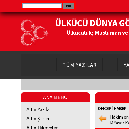
ÜLKÜCÜ DÜNYA G
Ülkücülük; Müslüman ve Do
TÜM YAZILAR
Y
ANA MENÜ
ÖNCEKİ HABER
Altın Yazılar
Hâkim en
Altın Şiirler
M.Yaşar K
Altın Hikayeler