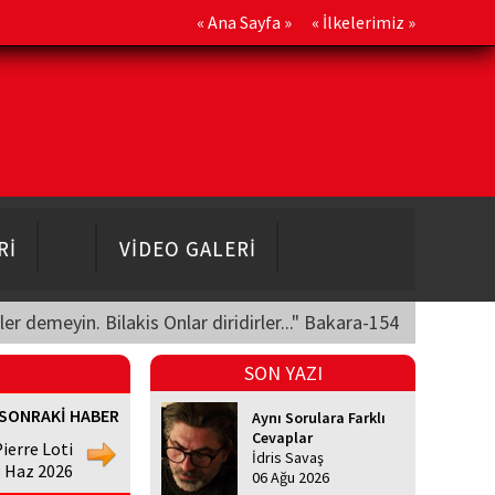
«
Ana Sayfa
» «
İlkelerimiz
»
Rİ
VİDEO GALERİ
üler demeyin. Bilakis Onlar diridirler..." Bakara-154
SON YAZI
SONRAKİ HABER
Aynı Sorulara Farklı
Cevaplar
ierre Loti
İdris Savaş
8 Haz 2026
06 Ağu 2026