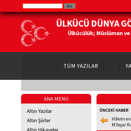
ÜLKÜCÜ DÜNYA G
Ülkücülük; Müslüman ve Do
TÜM YAZILAR
Y
ANA MENÜ
ÖNCEKİ HABER
Altın Yazılar
Hâkim en
Altın Şiirler
M.Yaşar K
Altın Hikayeler