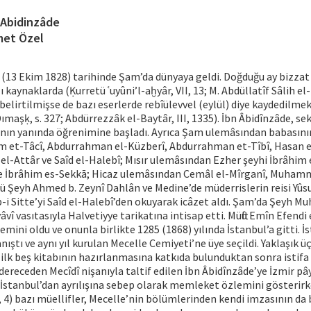
 Abidinzâde
et Özel
 (13 Ekim 1828) tarihinde Şam’da dünyaya geldi. Doğduğu ay bizzat
 kaynaklarda (Ḳurretü ʿuyûni’l-aḫyâr, VII, 13; M. Abdüllatîf Sâlih el-F
 belirtilmişse de bazı eserlerde rebîülevvel (eylül) diye kaydedilme
ımaşḳ, s. 327; Abdürrezzâk el-Baytâr, III, 1335). İbn Âbidînzâde, se
ının yanında öğrenimine başladı. Ayrıca Şam ulemâsından babasını
et-Tâcî, Abdurrahman el-Küzberî, Abdurrahman et-Tîbî, Hasan e
el-Attâr ve Saîd el-Halebî; Mısır ulemâsından Ezher şeyhi İbrâhim 
 İbrâhim es-Sekkā; Hicaz ulemâsından Cemâl el-Mîrganî, Muhamm
sü Şeyh Ahmed b. Zeynî Dahlân ve Medine’de müderrislerin reisi Yûs
b-i Sitte’yi Saîd el-Halebî’den okuyarak icâzet aldı. Şam’da Şeyh
vî vasıtasıyla Halvetiyye tarikatına intisap etti. Müftü Emîn Efendi
mini oldu ve onunla birlikte 1285 (1868) yılında İstanbul’a gitti. 
nıştı ve aynı yıl kurulan Mecelle Cemiyeti’ne üye seçildi. Yaklaşık ü
 ilk beş kitabının hazırlanmasına katkıda bulunduktan sonra istif
ereceden Mecîdî nişanıyla taltif edilen İbn Âbidînzâde’ye İzmir p
 İstanbul’dan ayrılışına sebep olarak memleket özlemini gösterir
II, 4) bazı müellifler, Mecelle’nin bölümlerinden kendi imzasının d