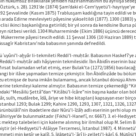
ın hükümsüz bırakılarak yeniden hazırlanmasının bu ayrılışa sebep
ztürk, s. 28). 1291’de (1874) Şam’daki el-Cem‘iyyetü’l-hayriyye’ye
92 Şevvalinde (Kasım 1875) Trablusşam kadılığına tayin edildi ve b
u arada Edirne mevleviyeti pâyesine yükseltildi (1877). 1300 (1883) y
clisi ikinci başkanlığına getirildi; bir yıl sonra da kendisine Bursa p
eyn rütbesi verildi. 1304 Muharreminde (Ekim 1886) üçüncü derece
 Mükerreme pâyesi tevcih edildi. 11 Şevval 1306 (10 Haziran 1889) 
üssagīr Kabristanı’nda babasının yanında defnedildi.
tü ʿuyûni’l-aḫyâr li-tekmileti Reddi’l-muḥtâr. Babasının Haskefî’ye 
Reddü’l-muḥtâr adlı hâşiyenin tekmilesidir. İbn Âbidîn eserinin ba
ırsat bulamadan vefat etmiş, eser Bulak’ta (1272/1856) basılacağ
ngi bir ilâve yapmadan temize çekmiştir. İbn Âbidînzâde bu bölüm
u etmişse de buna imkân bulamamış, ancak İstanbul dönüşü Ahm
zerine tekmileyi kaleme almıştır. Babasının temize çekemediği “Ki
daki “Mesâilü Şettâ”dan “Kitâbü’l-İcâre”nin başına kadar olan bö
râr, sulh, mudârebe, îdâ, âriye ve hibe kitapları) kapsayan eser birç
 İstanbul 1293; Bulak 1299; Kahire 1290, 1293, 1307, 1321, 1326, 1327
ürünbülâlî’nin ibadetlere dair Nûrü’l-îżâḥ adlı eserinin şerhi olup m
âhiriyye’de bulunmaktadır (Fıkhü’l-Hanefî, nr. 6667). 3. el-Hediyyetü
k mektep talebeleri için kaleme alınmış bir ilmihal olup M. Selim B
iştir (el-Hediyyetü’l-Alâiyye Tercemesi, İstanbul 1987). 4. Minnetü’l
mmeti min kes̱îr ve ḳalîl. 5. İġās̱etü’l-ʿârî li-zelleti’l-ḳārî. 6. Müs̱î