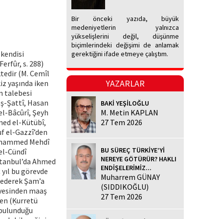
Bir önceki yazıda, büyük
medeniyetlerin yalnızca
yükselişlerini değil, düşünme
biçimlerindeki değişimi de anlamak
 kendisi
gerektiğini ifade etmeye çalıştım.
erfûr, s. 288)
ktedir (M. Cemîl
YAZARLAR
kiz yaşında iken
n talebesi
ş-Şattî, Hasan
BAKİ YEŞİLOĞLU
el-Bâcûrî, Şeyh
M. Metin KAPLAN
ed el-Kütübî,
27 Tem 2026
uf el-Gazzî’den
 Muhammed Mehdî
BU SÜREÇ TÜRKİYE’Yİ
 el-Cündî
NEREYE GÖTÜRÜR? HAKLI
İstanbul’da Ahmed
ENDİŞELERİMİZ...
ç yıl bu görevde
Muharrem GÜNAY
a ederek Şam’a
(SIDDIKOĞLU)
âyesinden maaş
27 Tem 2026
ken (Ḳurretü
a bulunduğu