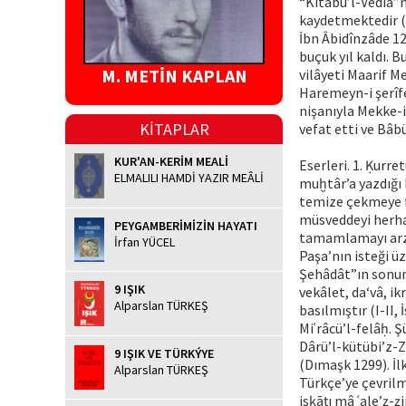
“Kitâbü’l-Vedîa”n
kaydetmektedir (Ö
İbn Âbidînzâde 12
buçuk yıl kaldı. B
M. METİN KAPLAN
vilâyeti Maarif Me
Haremeyn-i şerîf
nişanıyla Mekke-i
KİTAPLAR
vefat etti ve Bâb
KUR'AN-KERİM MEALİ
Eserleri. 1. Ḳurre
ELMALILI HAMDİ YAZIR MEÂLİ
muḫtâr’a yazdığı 
temize çekmeye f
müsveddeyi herha
PEYGAMBERİMİZİN HAYATI
tamamlamayı arz
İrfan YÜCEL
Paşa’nın isteği ü
Şehâdât”ın sonun
9 IŞIK
vekâlet, da‘vâ, ik
Alparslan TÜRKEŞ
basılmıştır (I-II,
Miʿrâcü’l-felâḥ. Ş
Dârü’l-kütübi’z-Z
9 IŞIK VE TÜRKÝYE
(Dımaşk 1299). İl
Alparslan TÜRKEŞ
Türkçe’ye çevrilm
isḳāṭı mâ ʿale’ẕ-ẕi