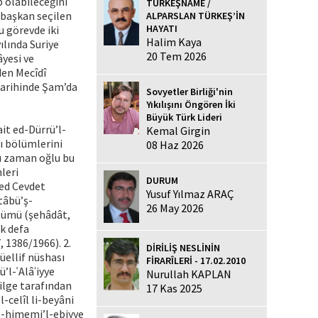
 olabileceğini
TÜRKEŞNAME /
 başkan seçilen
ALPARSLAN TÜRKEŞ’İN
HAYATI
u görevde iki
Halim Kaya
ılında Suriye
20 Tem 2026
âyesi ve
den Mecîdî
tarihinde Şam’da
Sovyetler Birliği'nin
Yıkılışını Öngören İki
Büyük Türk Lideri
ait ed-Dürrü’l-
Kemal Girgin
zı bölümlerini
08 Haz 2026
ı zaman oğlu bu
leri
DURUM
ed Cevdet
Yusuf Yılmaz ARAÇ
tâbü’ş-
26 May 2026
lümü (şehâdât,
ok defa
, 1386/1966). 2.
DİRİLİŞ NESLİNİN
üellif nüshası
FİRARÎLERİ - 17.02.2010
’l-ʿAlâʾiyye
Nurullah KAPLAN
ilge tarafından
17 Kas 2025
-celîl li-beyâni
rü’l-himemi’l-ebiyye