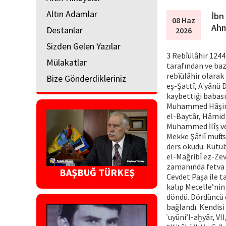
Altın Adamlar
İbn
08 Haz
Ahm
Destanlar
2026
Sizden Gelen Yazılar
3 Rebîülâhir 1244
Mülakatlar
tarafından ve bazı
rebîülâhir olarak
Bize Gönderdikleriniz
eş-Şattî, Aʿyânü D
kaybettiği babas
Muhammed Hâşim 
el-Baytâr, Hâmid 
Muhammed İlîş ve
Mekke Şâfiî müftü
ders okudu. Kütü
el-Mağribî ez-Zevâ
zamanında fetva e
BAŞBUĞ TÜRKEŞ
Cevdet Paşa ile ta
kalıp Mecelle’nin
döndü. Dördüncü d
bağlandı. Kendisi
ʿuyûni’l-aḫyâr, V