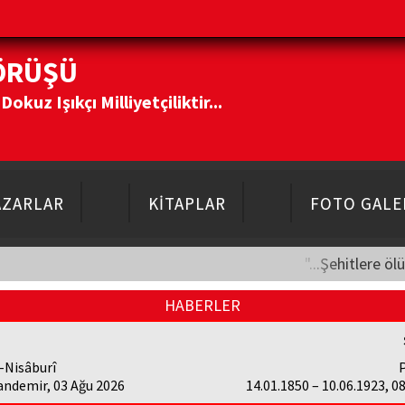
ÖRÜŞÜ
kuz Işıkçı Milliyetçiliktir...
AZARLAR
KİTAPLAR
FOTO GALE
"...Şehitlere öl
HABERLER
-Nisâburî
P
andemir, 03 Ağu 2026
14.01.1850 – 10.06.1923, 0