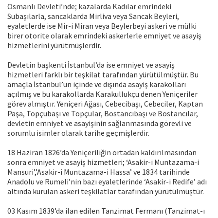
Osmanlı Devleti’nde; kazalarda Kadılar emrindeki
Subaşılarla, sancaklarda Mirliva veya Sancak Beyleri,
eyaletlerde ise Mir-i Miran veya Beylerbeyi askeri ve mülki
birer otorite olarak emrindeki askerlerle emniyet ve asayiş
hizmetlerini yürütmüşlerdir.
Devletin başkenti İstanbul’da ise emniyet ve asayiş
hizmetleri farklı bir teşkilat tarafından yürütülmüştür. Bu
amaçla İstanbul’un içinde ve dışında asayiş karakolları
açılmış ve bu karakollarda Karakullukçu denen Yeniçeriler
görev almıştır. Yeniçeri Ağası, Cebecibaşı, Cebeciler, Kaptan
Paşa, Topçubaşı ve Topçular, Bostancıbaşı ve Bostancılar,
devletin emniyet ve asayişinin sağlanmasında görevli ve
sorumlu isimler olarak tarihe geçmişlerdir.
18 Haziran 1826’da Yeniçeriliğin ortadan kaldırılmasından
sonra emniyet ve asayiş hizmetleri; ‘Asakir-i Muntazama-i
Mansuri’,’Asakir-i Muntazama-i Hassa’ ve 1834 tarihinde
Anadolu ve Rumeli’nin bazı eyaletlerinde ‘Asakir-i Redife’ adı
altında kurulan askeri teşkilatlar tarafından yürütülmüştür.
03 Kasım 1839’da ilan edilen Tanzimat Fermanı (Tanzimat-ı