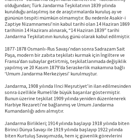
olduğundan; Türk Jandarma Teşkilatının 1839 yılında
kurulduğu anlaşılmış ise de araştırmalarda kuruluş ay ve
gününün tespiti mümkün olmamıştır. Bu nedenle Asakir-i
Zaptiye Nizamnamesi’nin kabul tarihi olan 14 Haziran 1869
tarihinin 14 Haziranı alınarak, “14 Haziran 1839” tarihi
Jandarma Teşkilatının kuruluş günü olarak kabul edilmiştir.
1877-1878 Osmanlı-Rus Savaşı’ndan sonra Sadrazam Sait
Paşa, modern bir zabıta teşkilatı kurmak için İngiltere ve
Fransa’dan subaylar getirtmiş, teşkilatlanmada değişiklik
yapılmış ve 20 Kasım 1879’da Seraskerlik makamına bağlı
‘Umum Jandarma Merkeziyesi’ kurulmuştur.
Jandarma, 1908 yılında IInci Meşrutiyet’in ilan edilmesinden
sonra özellikle Rumeli’de büyük başarılar göstermiştir.
Bunun üzerine teşkilat 1909 yılında yeniden düzenlenerek
Harbiye Nezareti’ne bağlanmış ve Umum Jandarma
Kumandanlığı adını almıştır.
Jandarma Birlikleri; 1914 yılında başlayıp 1918 yılında biten
Birinci Dünya Savaşı ile 1919 yılında başlayıp 1922 yılında
biten Kurtuluş Savaşımızda, hem iç güvenlik görevlerini