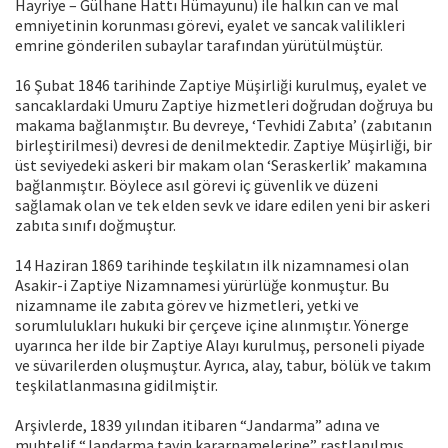
Hayriye – Gülhane Hattı Hümayunu) ile halkın can ve mal
emniyetinin korunması görevi, eyalet ve sancak valilikleri
emrine gönderilen subaylar tarafından yürütülmüştür.
16 Şubat 1846 tarihinde Zaptiye Müşirliği kurulmuş, eyalet ve
sancaklardaki Umuru Zaptiye hizmetleri doğrudan doğruya bu
makama bağlanmıştır. Bu devreye, ‘Tevhidi Zabıta’ (zabıtanın
birleştirilmesi) devresi de denilmektedir. Zaptiye Müşirliği, bir
üst seviyedeki askeri bir makam olan ‘Seraskerlik’ makamına
bağlanmıştır. Böylece asıl görevi iç güvenlik ve düzeni
sağlamak olan ve tek elden sevk ve idare edilen yeni bir askeri
zabıta sınıfı doğmuştur.
14 Haziran 1869 tarihinde teşkilatın ilk nizamnamesi olan
Asakir-i Zaptiye Nizamnamesi yürürlüğe konmuştur. Bu
nizamname ile zabıta görev ve hizmetleri, yetki ve
sorumlulukları hukuki bir çerçeve içine alınmıştır. Yönerge
uyarınca her ilde bir Zaptiye Alayı kurulmuş, personeli piyade
ve süvarilerden oluşmuştur. Ayrıca, alay, tabur, bölük ve takım
teşkilatlanmasına gidilmiştir.
Arşivlerde, 1839 yılından itibaren “Jandarma” adına ve
muhtelif “Jandarma tayin kararnamelerine” rastlanılmış