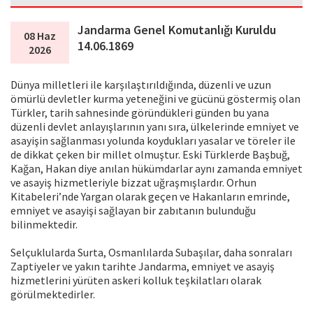
Jandarma Genel Komutanlığı Kuruldu
08 Haz
14.06.1869
2026
Dünya milletleri ile karşılaştırıldığında, düzenli ve uzun
ömürlü devletler kurma yeteneğini ve gücünü göstermiş olan
Türkler, tarih sahnesinde göründükleri günden bu yana
düzenli devlet anlayışlarının yanı sıra, ülkelerinde emniyet ve
asayişin sağlanması yolunda koydukları yasalar ve töreler ile
de dikkat çeken bir millet olmuştur. Eski Türklerde Başbuğ,
Kağan, Hakan diye anılan hükümdarlar aynı zamanda emniyet
ve asayiş hizmetleriyle bizzat uğraşmışlardır. Orhun
Kitabeleri’nde Yargan olarak geçen ve Hakanların emrinde,
emniyet ve asayişi sağlayan bir zabıtanın bulunduğu
bilinmektedir.
Selçuklularda Surta, Osmanlılarda Subaşılar, daha sonraları
Zaptiyeler ve yakın tarihte Jandarma, emniyet ve asayiş
hizmetlerini yürüten askeri kolluk teşkilatları olarak
görülmektedirler.