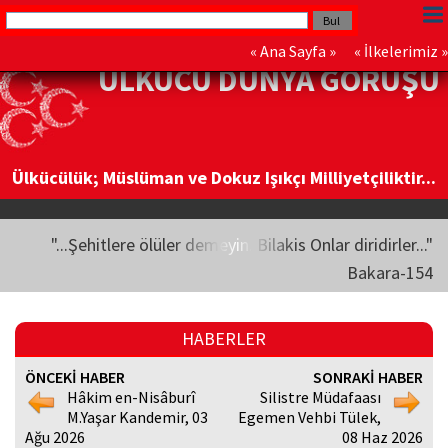
«
Ana Sayfa
» «
İlkelerimiz
»
ÜLKÜCÜ DÜNYA GÖRÜŞÜ
Ülkücülük; Müslüman ve Dokuz Işıkçı Milliyetçiliktir...
"...Şehitlere ölüler demeyin. Bilakis Onlar diridirler..."
Bakara-154
HABERLER
ÖNCEKİ HABER
SONRAKİ HABER
Hâkim en-Nisâburî
Silistre Müdafaası
M.Yaşar Kandemir, 03
Egemen Vehbi Tülek,
Ağu 2026
08 Haz 2026