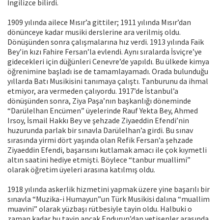
İngilizce bilirdi.
1909 yılında ailece Mısır’a gittiler; 1911 yılında Mısır’dan
dönünceye kadar musiki derslerine ara verilmiş oldu.
Dönüşünden sonra çalışmalarına hız verdi. 1913 yılında Faik
Bey’in kızı Fahire Fersan’la evlendi. Aynı sıralarda İsviçre’ye
gidecekleri için düğünleri Cenevre’de yapıldı. Bu ülkede kimya
öğrenimine başladı ise de tamamlayamadı. Orada bulunduğu
yıllarda Batı Musikisini tanımaya çalıştı. Tanburunu da ihmal
etmiyor, ara vermeden çalıyordu. 1917’de İstanbul’a
dönüşünden sonra, Ziya Paşa’nın başkanlığı döneminde
“Darülelhan Encümen” üyelerinde Rauf Yekta Bey, Ahmed
Irsoy, İsmail Hakkı Bey ve şehzade Ziyaeddin Efendi’nin
huzurunda parlak bir sınavla Darülelhan’a girdi. Bu sınav
sırasında yirmi dört yaşında olan Refik Fersan’a şehzade
Ziyaeddin Efendi, başarısını kutlamak amacı ile çok kıymetli
altın saatini hediye etmişti. Böylece “tanbur muallimi”
olarak öğretim üyeleri arasına katılmış oldu.
1918 yılında askerlik hizmetini yapmak üzere yine başarılı bir
sınavla “Muzika-i Humayun”un Türk Musikisi dalına “muallim
muavini” olarak yüzbaşı rütbesiyle tayin oldu. Halbuki o
zaman kadar bu tayin ancak Endurun’dan yetişenler arasında