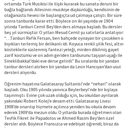
ortamda Türk Musikisi ile ilişki kurarak bu sanata deruni bir
bağla bağlandı. Ailesinin musikiye düşkünlüğü, kendisinin de
olağanüstü hevesi ile başlangıçta ud çalmaya çalıştı. Bir süre
sonra tanburda karar etti. Böylece on iki yaşında ve 1904
yılında Tanburi Cemil Bey’den ders almaya başladı. Bu dersler
beş yıl sürmüştür. O yılları Mesud Cemil şu satırlarla anlatıyor:
“…Tanburi Refik Fersan, ben bahçede oynayan bir çocukken o
bıyıkları terlemiş bir delikanlı idi. Koyuca renkli şilik fesi, altın
kösteklerle süslenmiş fantezi yeleği, mirden dikilmiş gayet
zarif kostümü ve on adım geriden tanburunu taşıyan uşağı ile
Sineklibakkal’daki eve derse gelirdi.” Bu sıralarda bir yandan
tanbur dersleri alırken bir yandan da Leon Hancıyan’dan usul
dersleri alıyordu.
Öğrenim hayatına Galatasaray Sultanisi’nde “nehari” olarak
başladı. Oku 1905 yılında yanınca Beylerbeyi’nde bir kışlaya
taşınmıştı. Evine çok uzak olduğu için, bu okuldan ayrılarak
yakındaki Robert Kolej’e devam etti. Galatasaray Lisesi
1908’de onarılıp hizmete açılınca yeniden bu okula devam
ederek 1909’da mezun oldu. O yıllarda burada öğretmen olan
Tevfik Fikret ile Papadolos ve Ahmed Rasim Bey’den özel
dersler aldı. Böylece Fransızca ve edebiyat öğrendi; biraz da