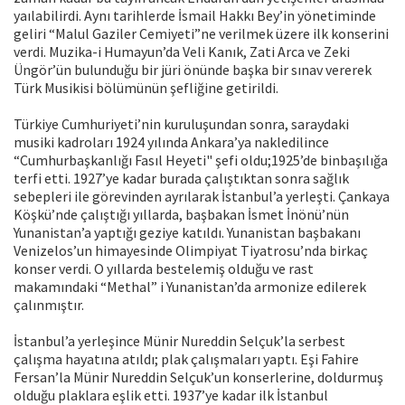
yaılabilirdi. Aynı tarihlerde İsmail Hakkı Bey’in yönetiminde
geliri “Malul Gaziler Cemiyeti”ne verilmek üzere ilk konserini
verdi. Muzika-i Humayun’da Veli Kanık, Zati Arca ve Zeki
Üngör’ün bulunduğu bir jüri önünde başka bir sınav vererek
Türk Musikisi bölümünün şefliğine getirildi.
Türkiye Cumhuriyeti’nin kuruluşundan sonra, saraydaki
musiki kadroları 1924 yılında Ankara’ya nakledilince
“Cumhurbaşkanlığı Fasıl Heyeti" şefi oldu;1925’de binbaşılığa
terfi etti. 1927’ye kadar burada çalıştıktan sonra sağlık
sebepleri ile görevinden ayrılarak İstanbul’a yerleşti. Çankaya
Köşkü’nde çalıştığı yıllarda, başbakan İsmet İnönü’nün
Yunanistan’a yaptığı geziye katıldı. Yunanistan başbakanı
Venizelos’un himayesinde Olimpiyat Tiyatrosu’nda birkaç
konser verdi. O yıllarda bestelemiş olduğu ve rast
makamındaki “Methal” i Yunanistan’da armonize edilerek
çalınmıştır.
İstanbul’a yerleşince Münir Nureddin Selçuk’la serbest
çalışma hayatına atıldı; plak çalışmaları yaptı. Eşi Fahire
Fersan’la Münir Nureddin Selçuk’un konserlerine, doldurmuş
olduğu plaklara eşlik etti. 1937’ye kadar ilk İstanbul