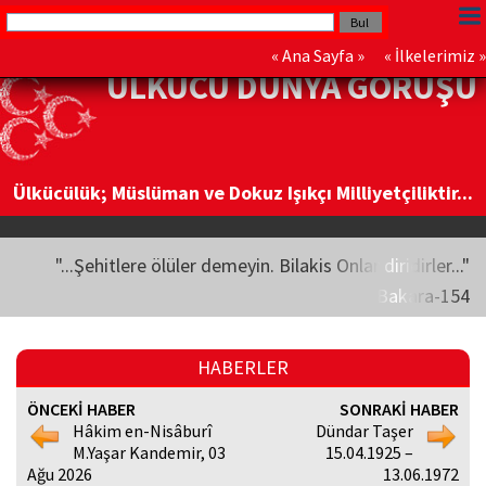
«
Ana Sayfa
» «
İlkelerimiz
»
ÜLKÜCÜ DÜNYA GÖRÜŞÜ
Ülkücülük; Müslüman ve Dokuz Işıkçı Milliyetçiliktir...
"...Şehitlere ölüler demeyin. Bilakis Onlar diridirler..."
Bakara-154
HABERLER
ÖNCEKİ HABER
SONRAKİ HABER
Hâkim en-Nisâburî
Dündar Taşer
M.Yaşar Kandemir, 03
15.04.1925 –
Ağu 2026
13.06.1972