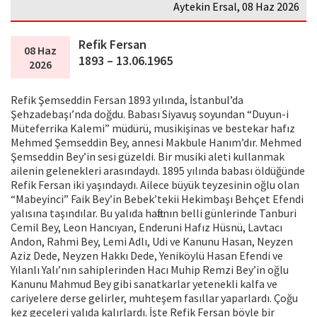
Aytekin Ersal, 08 Haz 2026
Refik Fersan
08 Haz
1893 – 13.06.1965
2026
Refik Şemseddin Fersan 1893 yılında, İstanbul’da
Şehzadebaşı’nda doğdu. Babası Siyavuş soyundan “Duyun-i
Müteferrika Kalemi” müdürü, musikişinas ve bestekar hafız
Mehmed Şemseddin Bey, annesi Makbule Hanım’dır. Mehmed
Şemseddin Bey’in sesi güzeldi. Bir musiki aleti kullanmak
ailenin gelenekleri arasındaydı. 1895 yılında babası öldüğünde
Refik Fersan iki yaşındaydı. Ailece büyük teyzesinin oğlu olan
“Mabeyinci” Faik Bey’in Bebek’tekii Hekimbaşı Behçet Efendi
yalısına taşındılar. Bu yalıda haftanın belli günlerinde Tanburi
Cemil Bey, Leon Hancıyan, Enderuni Hafız Hüsnü, Lavtacı
Andon, Rahmi Bey, Lemi Adlı, Udi ve Kanunu Hasan, Neyzen
Aziz Dede, Neyzen Hakkı Dede, Yeniköylü Hasan Efendi ve
Yılanlı Yalı’nın sahiplerinden Hacı Muhip Remzi Bey’in oğlu
Kanunu Mahmud Bey gibi sanatkarlar yetenekli kalfa ve
cariyelere derse gelirler, muhteşem fasıllar yaparlardı. Çoğu
kez geceleri yalıda kalırlardı. İşte Refik Fersan böyle bir