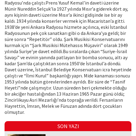
Radyosu’nda çalıştı.Prens Yusuf Kemal’in daveti üzerine
Münir Nureddin Selçuk’la 1927 yılında Mısır’a giderek dört ay,
aynı kişinin daveti üzerine Mısır’a ikinci gidişinde ise bir ay
kaldı. 1934 yılında konserler vermek için Macaristan’a gitti.
1938’de yeni Ankara Radyosu hizmete açılınca, eski İstanbul
Radyosunun pek çok sanatkarı gibi o da Ankara’ya geldi; bir
süre sonra “Repetitör” oldu. Şark Musikisi Konservatuarını
kurmak için “Şark Musikisi Mütehassıs Müşaviri” olarak 1949
yılında Suriye’ye davet edildi.Bu sıralarda çıkan “Suriye-İsrail
Savaşı” ve evinin yanında patlayan bir bomba sonucu, altı ay
kadar Şam’da çalıştıktan sonra 1950’de İstanbul’a döndü.
Davet üzerine, İstanbul Belediye Konservatuarı icra heyetinde
çalıştı ve “İlmi Kurul” başkanlığı yaprı. Mide kanaması sonucu
1953 yılında bütün görevlerinden ayrıldı. Bir süre de “Tasnif
Heyeti”nde çalışmıştır. Uzun süreden beri çekmekte olduğu
bir akciğer hastalığından 13 Haziran 1965 Pazar günü öldü;
Zincirlikuyu Asri Mezarlığı’nda toprağa verildi. Fersanların
Hayrettin, İmran, Melek ve Füruzan adında dört çocukları
olmuştur.
SON YAZI