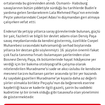
ortalarında bu görevinden alındı. Osmanlı- Habsburg
savaşlarının bütün şiddetiyle sürdüğü bu tarihlerde Budin'e
yardıma gelen Serdarıekrem Lala Mehmed Paşa'nın emrinde
Peşte yakınlarındaki Csepel Adası’nı düşmandan geri almaya
çalışırken vefat etti.
Enderun'da yetişip yıllarca saray görevlerinde bulunan, güçlü
bir şair, faziletli ve bilgili bir devlet adamı olan Derviş Paşa
savaş meydanlarında da kendini göstermiş, özellikle Csepel
Muharebesi sırasındaki kahramanlığı serhad boylarında
yıllarca bir destan gibi söylenmişti. 16. yüzyılın önemli fakat
çok fazla tanınma fırsatı bulamayan şairlerinden olan
Bosnevi Derviş Paşa, ilk bölümlerinde hayat hikâyesine yer
verdiği için bir bakıma otobiyografik çalışma olarak
nitelendirilen Muradname’si sade ve akıcı üslubu ile kendisine
mesnevi tarzını kullanan şairler arasında iyi bir yer kazandı.
Az sayıdaki gazelleri Muradname’ye kıyasla daha az değerli
şiirler olmakla birlikte Peçuylu’nun da beğenerek eserine
kaydettiği kaza ve kaderle ilgili gazeli, şairin bu vadideki
kudretine iyi bir örnek olduğu gibi tasavvufa olan yönelimini
de göstermektedir.