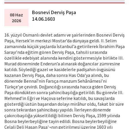
Bosnevi Derviş Paşa
08 Haz
14.06.1603
2026
16. yüzyıl Osmanlı devlet adamı ve şairlerinden Bosnevi Derviş
Paşa, Hersek’in merkezi Mostar’da dünyaya geldi. II. Selim
zamanında küçük yaşlarda İstanbul’a getirilerek İbrahim Paşa
Sarayı’nda eğitim gören Derviş Paşa, tahsili sırasında
özellikle edebiyat alanında kendini göstermesiyle birlikte III.
Murad döneminde Enderun’a alınarak doğancılar zümresine
katıldı. Söylediği gazel ve kasidelerle padişahın övgüsünü
kazanan Derviş Paşa, daha sonra Has Oda’ya alındı, bu
dönemde Bennaî’nin Farsça manzum Sehânâmesi’ni
Türkçe’ye çevirdi. Doğancılığı sırasında hacca giden Derviş
Paşa döndükten sonra şahincibaşılığa getirildi. Bu görevle III.
Mehmed’in Eğri ve Haçova seferine katıldı, bu savaşlarda
gösterdiği üstün başarıdan dolayı mirâhur oldu, fakat bir süre
sonra tekrardan şahincibaşı yapıldı. İlerleyen dönemde
çakırcıbaşılığa yükseltildiği bilinen Derviş Paşa, 1599 yılında
Bosna beylerbeyliğine tayin edildi. Bosna beylerbeyiliğine
Celali Deli Hasan Paşa'¬nın getirilmesi üzerine 1603 yılı