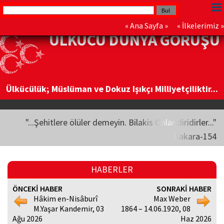
«
Ana Sayfa
» «
İlkelerimiz
»
ÜLKÜCÜ DÜNYA GÖRÜŞÜ
Ülkücülük; Müslüman ve Dokuz Işıkçı Milliyetçiliktir...
"...Şehitlere ölüler demeyin. Bilakis Onlar diridirler..."
Bakara-154
HABERLER
ÖNCEKİ HABER
SONRAKİ HABER
Hâkim en-Nisâburî
Max Weber
M.Yaşar Kandemir, 03
1864 – 14.06.1920, 08
Ağu 2026
Haz 2026