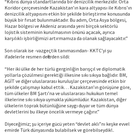
“Kıbrıs dünya standartlarında bir denizcilik merkezidir. Orta
Koridor çerçevesinde Kazakistan’ın kara altyapısı ile Kıbrıs’ın
denizcilik altyapısını etkin bir şekilde birleştirme konusunda
büyük bir fırsat bulunmaktadır. Bu adım, Orta Asya bölgesi,
Hazar bölgesi ve Akdeniz arasında yeni birçok sektörlü
lojistik sisteminin kurulmasının önünü açacak, ayrıca
karşılıklı işbirliğimizi artırmamıza da olanak sağlayacaktır.”
Son olarak ise -vazgeçtik tanımasından- KKTC’yi şu
ifadelerle resmen defterden sildi:
“Her iki ülke de her türlü gerginliğin barışçıl ve diplomatik
yollarla çözülmesi gerektiği ilkesine sıkı sıkıya bağlıdır. BM,
AGİT ve diğer uluslararası kuruluşlar çerçevesinde etkin bir
şekilde çalışmayı kabul ettik… Kazakistan’ın görüşüne göre,
tüm ülkeler BM Şartı’na ve uluslararası hukukun temel
ilkelerine sıkı sıkıya uymakla yükümlüdür. Kazakistan, diğer
ülkelerin toprak bütünlüğüne saygı duyar ve tüm dünya
devletlerini bu ilkeye öncelik vermeye çağırır.”
Diyeceğimiz; şu içeriye gücü yeten “devlet aklı”nı keşke evvel
emirde Türk dünyasında bulabilsek ve görebilseydik!..