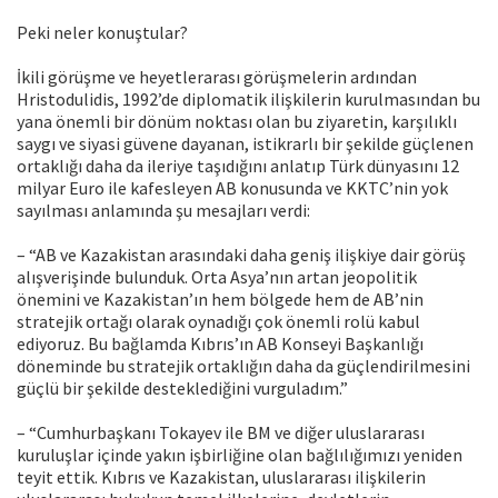
Peki neler konuştular?
İkili görüşme ve heyetlerarası görüşmelerin ardından
Hristodulidis, 1992’de diplomatik ilişkilerin kurulmasından bu
yana önemli bir dönüm noktası olan bu ziyaretin, karşılıklı
saygı ve siyasi güvene dayanan, istikrarlı bir şekilde güçlenen
ortaklığı daha da ileriye taşıdığını anlatıp Türk dünyasını 12
milyar Euro ile kafesleyen AB konusunda ve KKTC’nin yok
sayılması anlamında şu mesajları verdi:
– “AB ve Kazakistan arasındaki daha geniş ilişkiye dair görüş
alışverişinde bulunduk. Orta Asya’nın artan jeopolitik
önemini ve Kazakistan’ın hem bölgede hem de AB’nin
stratejik ortağı olarak oynadığı çok önemli rolü kabul
ediyoruz. Bu bağlamda Kıbrıs’ın AB Konseyi Başkanlığı
döneminde bu stratejik ortaklığın daha da güçlendirilmesini
güçlü bir şekilde desteklediğini vurguladım.”
– “Cumhurbaşkanı Tokayev ile BM ve diğer uluslararası
kuruluşlar içinde yakın işbirliğine olan bağlılığımızı yeniden
teyit ettik. Kıbrıs ve Kazakistan, uluslararası ilişkilerin