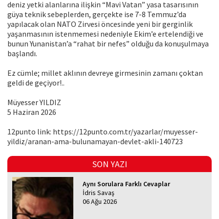
deniz yetki alanlarına ilişkin “Mavi Vatan” yasa tasarısının
güya teknik sebeplerden, gerçekte ise 7-8 Temmuz’da
yapılacak olan NATO Zirvesi öncesinde yeni bir gerginlik
yaşanmasının istenmemesi nedeniyle Ekim’e ertelendiği ve
bunun Yunanistan’a “rahat bir nefes” olduğu da konuşulmaya
başlandı.
Ez cümle; millet aklının devreye girmesinin zamanı çoktan
geldi de geçiyor!..
Müyesser YILDIZ
5 Haziran 2026
12punto link: https://12punto.com.tr/yazarlar/muyesser-
yildiz/aranan-ama-bulunamayan-devlet-akli-140723
SON YAZI
Aynı Sorulara Farklı Cevaplar
İdris Savaş
06 Ağu 2026