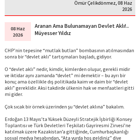
Ömür Çelikdönmez, 08 Haz
2026
Aranan Ama Bulunamayan Devlet Aklı!..
08 Haz
Müyesser Yıldız
2026
CHP’nin tepesine “mutlak butlan” bombasının atılmasından
sonra bir “devlet aklı” tartışmaları başladı, gidiyor.
O “devlet aklı” nedir, kimdir, kimlerden oluşur, gerekli midir
ve iktidar aynı zamanda “devlet” mi demektir – bu ayrı bir
konu; ama özellikle dış politikada kaim ve daim bir “devlet
aklı” gereklidir. Aksi takdirde ülkenin hak ve menfaatleri gitti
mi gider.
Çok sıcak bir örnek üzerinden şu “devlet aklına” bakalım.
Erdoğan 13 Mayıs’ta Yüksek Düzeyli Stratejik İşbirliği Konsey
Toplantısı ve Türk Devletleri Teşkilatı Gayriresmi Zirvesi’ne
katılmak üzere Kazakistan’a gittiğinde, Cumhurbaşkanlığı
sosyal medya hesabından, “Ata yurda hoş geldiniz” diye