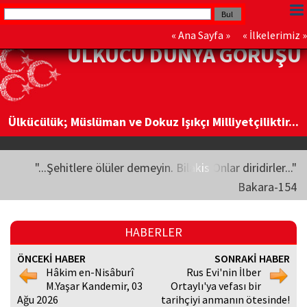
«
Ana Sayfa
» «
İlkelerimiz
»
ÜLKÜCÜ DÜNYA GÖRÜŞÜ
Ülkücülük; Müslüman ve Dokuz Işıkçı Milliyetçiliktir...
"...Şehitlere ölüler demeyin. Bilakis Onlar diridirler..."
Bakara-154
HABERLER
ÖNCEKİ HABER
SONRAKİ HABER
Hâkim en-Nisâburî
Rus Evi'nin İlber
M.Yaşar Kandemir, 03
Ortaylı'ya vefası bir
Ağu 2026
tarihçiyi anmanın ötesinde!