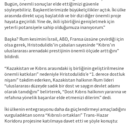
Bugün, önemli sonuçlar elde ettiğimizi güvenle
söyleyebiliriz. Başkentlerimizde büyükelçilikler açtık. İki ülke
arasında direkt uçuş başlatıldı ve bir dizi diğer önemli proje
hayata geçirildi. Yine de, ikili işbirliğini genişletmek için
yeterli potansiyele sahip olduğumuza inanıyorum.”
Başka? Rum kesimini İsrail, ABD, Fransa üssüne çevirdiği için
olsa gerek, Hristodulidis’in çabaları sayesinde “Kıbrıs’ın
uluslararası arenadaki prestijinin önemli ölçüde arttığını”
bildirdi.
“Kazakistan ve Kıbrıs arasındaki iş birliğinin geliştirilmesine
önemli katkıları” nedeniyle Hristodulidis’e “1. derece dostluk
nişanı” takdim ederken, Kazakistan halkının Rum lideri
“uluslararası düzeyde sadık bir dost ve saygın devlet adamı
olarak tanıdığını” belirterek, “Dost Kıbrıs halkının yararına ve
refahına yönelik başarılar elde etmenizi dilerim.” dedi.
İki ülkenin entegrasyonu daha da güçlendirmeyi amaçladığını
vurguladıktan sonra “Kıbrıslı ortakları” Trans-Hazar
Koridoru projesine katılmaya davet etti ve şöyle konuştu: