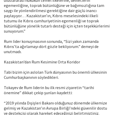
uluslararası hukukun temel ilkelerine, devletlerin
egemenliğine, toprak bütünlüğüne ve bağımsızlığına tam
saygı ile yönlendirilmesi gerektiğine dair güçlü inancı
paylaşıyor… Kazakistan’ın, Kıbrıs meselesindeki ilkeli
tutumu ile Kıbrıs cumhuriyetinin egemenliği ve toprak
bütünlüğüne yönelik tutarlı desteği için içten teşekkürlerimi
sunuyorum.”
Rum lider konuşmasının sonunda, “Sizi yakın zamanda
Kıbrıs’ta ağırlamayı dört gözle bekliyorum.” demeyi de
unutmadı.
Kazakistan’dan Rum Kesimine Orta Koridor
Tabi bizim için aslolan Türk dünyasının bu önemli ülkesinin
Cumhurbaşkanının söyledikleri.
Tokayev de Rum liderin bu ilk resmi ziyaretin “tarihi
önemine” dikkat çekip şunları kaydetti:
“2019 yılında Dışişleri Bakanı olduğunuz dönemde ülkemize
gelmiş ve Kazakistan’ın Avrupa Birliği’ndeki güvenilir dostu
ve destekçisi olarak hareket edeceğinizi belirtmiştiniz.