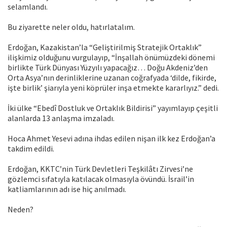
selamlandı.
Bu ziyarette neler oldu, hatırlatalım.
Erdoğan, Kazakistan’la “Geliştirilmiş Stratejik Ortaklık”
ilişkimiz olduğunu vurgulayıp, “İnşallah önümüzdeki dönemi
birlikte Türk Dünyası Yüzyılı yapacağız… Doğu Akdeniz’den
Orta Asya’nın derinliklerine uzanan coğrafyada ‘dilde, fikirde,
işte birlik’ şiarıyla yeni köprüler inşa etmekte kararlıyız.” dedi.
İki ülke “Ebedî Dostluk ve Ortaklık Bildirisi” yayımlayıp çeşitli
alanlarda 13 anlaşma imzaladı.
Hoca Ahmet Yesevi adına ihdas edilen nişan ilk kez Erdoğan’a
takdim edildi.
Erdoğan, KKTC’nin Türk Devletleri Teşkilâtı Zirvesi’ne
gözlemci sıfatıyla katılacak olmasıyla övündü. İsrail’in
katliamlarının adı ise hiç anılmadı.
Neden?