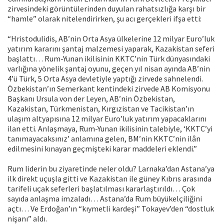
zirvesindeki görüntülerinden duyulan rahatsızlığa karşı bir
“hamle” olarak nitelendirirken, şu acı gerçekleri ifşa etti:
“Hristodulidis, AB’nin Orta Asya ülkelerine 12 milyar Euro’luk
yatırım kararını şantaj malzemesi yaparak, Kazakistan seferi
başlattı… Rum-Yunan ikilisinin KKTC’nin Türk dünyasındaki
varlığına yönelik şantaj oyunu, geçen yıl nisan ayında AB’nin
4’ü Türk, 5 Orta Asya devletiyle yaptığı zirvede sahnelendi.
Özbekistan’ın Semerkant kentindeki zirvede AB Komisyonu
Başkanı Ursula von der Leyen, AB’nin Özbekistan,
Kazakistan, Türkmenistan, Kırgızistan ve Tacikistan’ın
ulaşım altyapısına 12 milyar Euro’luk yatırım yapacaklarını
ilan etti. Anlaşmaya, Rum-Yunan ikilisinin talebiyle, ‘KKTC’yi
tanımayacaksınız’ anlamına gelen, BM’nin KKTC’nin ilân
edilmesini kınayan geçmişteki karar maddeleri eklendi.”
Rum liderin bu ziyaretinde neler oldu? Larnaka’dan Astana’ya
ilk direkt uçuşla gitti ve Kazakistan ile güney Kıbrıs arasında
tarifeli uçak seferleri başlatılması kararlaştırıldı… Çok
sayıda anlaşma imzaladı… Astana’da Rum büyükelçiliğini
açtı… Ve Erdoğan’ın “kıymetli kardeşi” Tokayev’den “dostluk
nişanı” aldı.