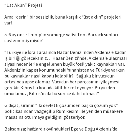
“Üst Aklın” Projesi
Ama “derin” bir sessizlik, buna karşılık “üst aklın” projeleri
var!..
5-6 ay önce Trump’ın sömürge valisi Tom Barrack şunları
söylememiş miydi?
“Türkiye ile İsrail arasında Hazar Denizi’nden Akdeniz’e kadar
iş birliği göreceksiniz… Hazar Denizi’nde, Akdeniz’e ulaşması
siyasi nedenlerle engellenen büyük fosil yakıt kaynakları var.
Akdeniz’in kapısı konumundaki Yunanistan ve Türkiye varken
bu kaynaklar nasıl kapalı kalabilir?.. Sağlıklı bir vücudun
ortasında apse olamaz. Vücudun her parçasının iyileşmesi
gerekir. Kıbrıs bu konuda kilit bir rol oynuyor. Bu yüzden
umudumuz, Kıbrıs’ın da bu sürece dahil olması.”
Gidişat, sıranın “İki devletli çözümden başka çözüm yok”
politikasından vazgeçilip Rum kesimi ile yeniden müzakere
masasına oturmaya geldiğini gösteriyor.
Baksanıza; haftalardır övündükleri Ege ve Doğu Akdeniz’de