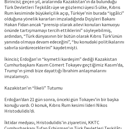
Birincisi; geçen yıl, aralarında Kazakistan’ın da bulunduğu
Türk Devletleri Teşkilâtı üye ve gözlemci üyesi 5 ülke, Kıbrıs
Rum kesiminde büyükelçilik açıp, Türkiye’nin burada “işgâlci”
olduğuna yönelik kararları imzaladığında Dışişleri Bakanı
Hakan Fidan ancak “prensip olarak ailevi konuları kamuoyu
önünde tartışmamayı tercih ettiklerini” söyleyebilmiş,
ardından, “Türk dünyasının bir bütün olarak Kıbrıs Türk’ünün
yanında olmaya devam edeceğini”, “bu konudaki politikalarını
sabırla sürdüreceklerini” kaydetmişti.
İkincisi; Erdoğan’ın “kıymetli kardeşim” dediği Kazakistan
Cumhurbaşkanı Kasım Cömert Tokayev geçtiğimiz Kasım’da,
Trump’ın şimdi bize dayattığı İbrahim anlaşmalarını
imzalamıştı.
Kazakistan’ın “İlkeli” Tutumu
Erdoğan’dan 21 gün sonra, önceki gün Tokayev’in bir başka
konuğu vardı. O konuk, Kıbrıs Rum kesimi lideri Nikos
Hristodulidis’di.
İktidar medyası, Hristodulidis’in ziyaretini, KKTC
Cumhurbaşkanı Tufan Erhürman’ın Türk Devletleri Teşkilâtı