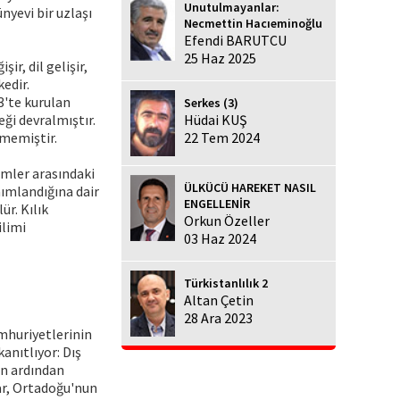
Unutulmayanlar:
nyevi bir uzlaşı
Necmettin Hacıeminoğlu
Efendi BARUTCU
25 Haz 2025
r, dil gelişir,
edir.
3'te kurulan
Serkes (3)
eği devralmıştır.
Hüdai KUŞ
şmemiştir.
22 Tem 2024
imler arasındaki
ÜLKÜCÜ HAREKET NASIL
nımlandığına dair
ENGELLENİR
r. Kılık
Orkun Özeller
ilimi
03 Haz 2024
Türkistanlılık 2
Altan Çetin
28 Ara 2023
umhuriyetlerinin
anıtlıyor: Dış
ın ardından
lar, Ortadoğu'nun