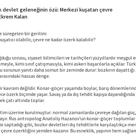
k devlet geleneğinin özü: Merkezi kuşatan çevre
 Ekrem Kalan
 süregelen bir gerilim:
uşatıcı olabilir, çevre ne kadar özerk kalabilir?
duğu sorusu, siyaset bilimcileri ve tarihçileri yüzyıllardır meşgul 
eyle, kimi sınıf çatışmasıyla, kimi askeri başarılarla açıklar. Türk 
u sorunun yanıtı daha somut bir zeminde durur: bozkırın dayattığı 
arasındaki hassas denge.
r kavram değildir. Konar-göçer yaşamda boylar, barış dönemlerind
ce özerk biçimde yaşar. Savaş ya da dış tehdit kapıya dayandığında
ek çatı altında toplar.
tim üzerine kurulmuştur: normal zamanlarda çevreye dağılan güç, 
şır. Rus antropolog Anatoliy Hazanov'un konar-göçer toplumlar 
 saptadığı gibi, bozkır devletleri dış tehditlerle karşılaştıkça mer
çevre özerkliğini yeniden kazanır. Bu esneklik, yapının hem sağla