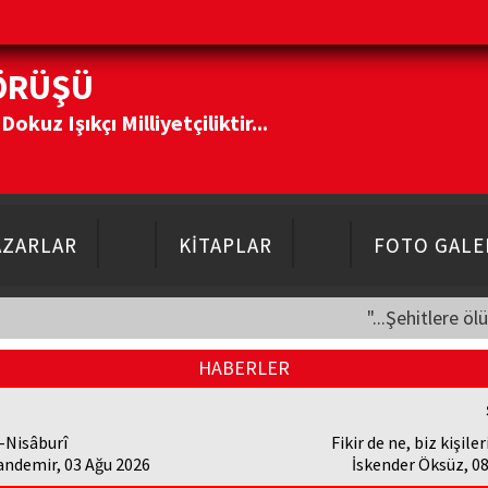
ÖRÜŞÜ
kuz Işıkçı Milliyetçiliktir...
AZARLAR
KİTAPLAR
FOTO GALE
"...Şehitlere öl
HABERLER
-Nisâburî
Fikir de ne, biz kişiler
andemir, 03 Ağu 2026
İskender Öksüz, 0