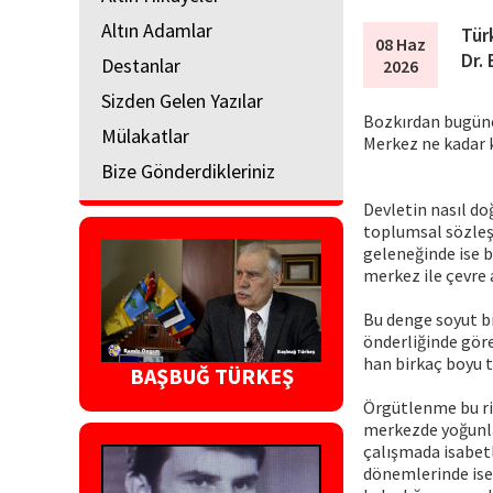
Altın Adamlar
Tür
08 Haz
Dr.
Destanlar
2026
Sizden Gelen Yazılar
Bozkırdan bugüne
Mülakatlar
Merkez ne kadar k
Bize Gönderdikleriniz
Devletin nasıl doğ
toplumsal sözleşm
geleneğinde ise b
merkez ile çevre 
Bu denge soyut bi
önderliğinde göre
han birkaç boyu t
BAŞBUĞ TÜRKEŞ
Örgütlenme bu ri
merkezde yoğunla
çalışmada isabetle
dönemlerinde ise 