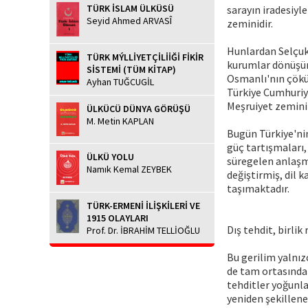
TÜRK İSLAM ÜLKÜSÜ
sarayın iradesiyl
Seyid Ahmed ARVASÎ
zeminidir.
Hunlardan Selçukl
TÜRK MÝLLİYETÇİLİİĞİ FİKİR
kurumlar dönüşür
SİSTEMİ (TÜM KİTAP)
Osmanlı'nın çöküş
Ayhan TUĞCUGİL
Türkiye Cumhuriye
Meşruiyet zemini
ÜLKÜCÜ DÜNYA GÖRÜŞÜ
M. Metin KAPLAN
Bugün Türkiye'ni
güç tartışmaları,
ÜLKÜ YOLU
süregelen anlaşm
Namık Kemal ZEYBEK
değiştirmiş, dil 
taşımaktadır.
TÜRK-ERMENİ İLİŞKİLERİ VE
1915 OLAYLARI
Dış tehdit, birlik
Prof. Dr. İBRAHİM TELLİOĞLU
Bu gerilim yalnız
de tam ortasında 
tehditler yoğunla
yeniden şekillene