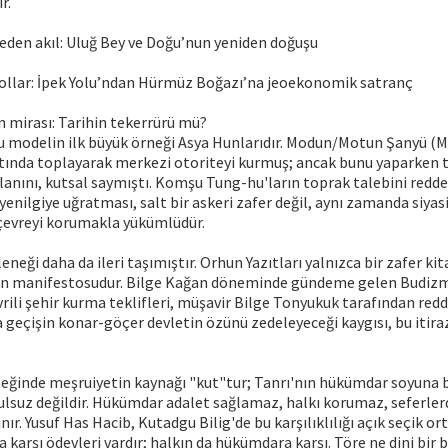
r.
en akıl: Uluğ Bey ve Doğu’nun yeniden doğuşu
yollar: İpek Yolu’ndan Hürmüz Boğazı’na jeoekonomik satranç
in mirası: Tarihin tekerrürü mü?
bu modelin ilk büyük örneği Asya Hunlarıdır. Modun/Motun Şanyü (M
altında toplayarak merkezi otoriteyi kurmuş; ancak bunu yaparken t
anını, kutsal saymıştı. Komşu Tung-hu'ların toprak talebini redde
 yenilgiye uğratması, salt bir askeri zafer değil, aynı zamanda siyasi
 çevreyi korumakla yükümlüdür.
neği daha da ileri taşımıştır. Orhun Yazıtları yalnızca bir zafer kita
inin manifestosudur. Bilge Kağan döneminde gündeme gelen Budi
evrili şehir kurma teklifleri, müşavir Bilge Tonyukuk tarafından red
ya geçişin konar-göçer devletin özünü zedeleyeceği kaygısı, bu itira
eğinde meşruiyetin kaynağı "kut"tur; Tanrı'nın hükümdar soyuna b
lsuz değildir. Hükümdar adalet sağlamaz, halkı korumaz, seferler
ınır. Yusuf Has Hacib, Kutadgu Bilig'de bu karşılıklılığı açık seçik or
karşı ödevleri vardır; halkın da hükümdara karşı. Töre ne dini bir 