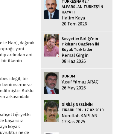
TÜRKEŞNAME /
ALPARSLAN TÜRKEŞ’İN
HAYATI
Halim Kaya
20 Tem 2026
Sovyetler Birliği'nin
ete Han), dağınık
Yıkılışını Öngören İki
oprağı, yani
Büyük Türk Lideri
dip ardından ani
Kemal Girgin
 bir ilkenin
08 Haz 2026
DURUM
besi değil, bir
Yusuf Yılmaz ARAÇ
zm benimseme ve
26 May 2026
dedilmiştir. Köklü
zın arkasındaki
DİRİLİŞ NESLİNİN
FİRARÎLERİ - 17.02.2010
ahşettiği yetki.
Nurullah KAPLAN
de başarısız
17 Kas 2025
taya koyar:
buyruktur ne de