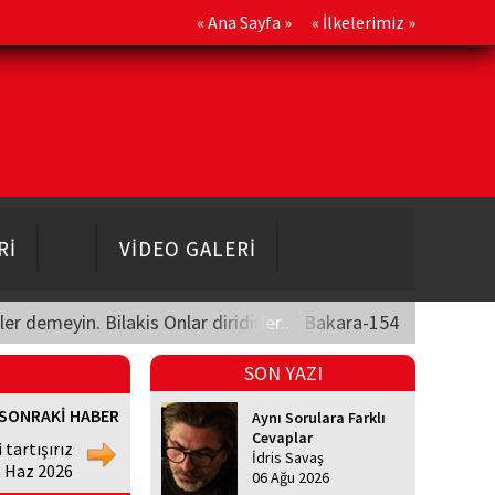
«
Ana Sayfa
» «
İlkelerimiz
»
Rİ
VİDEO GALERİ
üler demeyin. Bilakis Onlar diridirler..." Bakara-154
SON YAZI
SONRAKİ HABER
Aynı Sorulara Farklı
Cevaplar
i tartışırız
İdris Savaş
8 Haz 2026
06 Ağu 2026