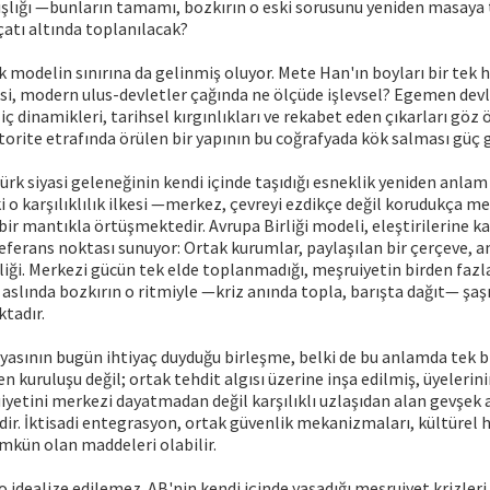
şlığı —bunların tamamı, bozkırın o eski sorusunu yeniden masaya 
çatı altında toplanılacak?
 modelin sınırına da gelinmiş oluyor. Mete Han'ın boyları bir tek
si, modern ulus-devletler çağında ne ölçüde işlevsel? Egemen devl
 iç dinamikleri, tarihsel kırgınlıkları ve rekabet eden çıkarları göz
torite etrafında örülen bir yapının bu coğrafyada kök salması güç 
ürk siyasi geleneğinin kendi içinde taşıdığı esneklik yeniden anlam
 o karşılıklılık ilkesi —merkez, çevreyi ezdikçe değil korudukça m
 bir mantıkla örtüşmektedir. Avrupa Birliği modeli, eleştirilerine ka
eferans noktası sunuyor: Ortak kurumlar, paylaşılan bir çerçeve, 
liği. Merkezi gücün tek elde toplanmadığı, meşruiyetin birden fa
, aslında bozkırın o ritmiyle —kriz anında topla, barışta dağıt— şaşır
tadır.
yasının bugün ihtiyaç duyduğu birleşme, belki de bu anlamda tek bi
 kuruluşu değil; ortak tehdit algısı üzerine inşa edilmiş, üyelerini
yetini merkezi dayatmadan değil karşılıklı uzlaşıdan alan gevşek a
dir. İktisadi entegrasyon, ortak güvenlik mekanizmaları, kültürel 
mkün olan maddeleri olabilir.
 idealize edilemez. AB'nin kendi içinde yaşadığı meşruiyet krizler