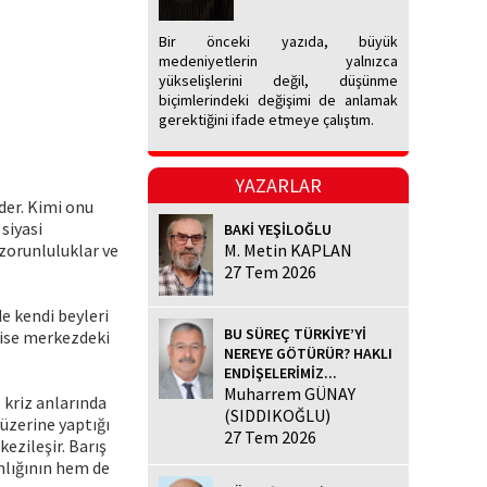
Bir önceki yazıda, büyük
medeniyetlerin yalnızca
yükselişlerini değil, düşünme
biçimlerindeki değişimi de anlamak
gerektiğini ifade etmeye çalıştım.
YAZARLAR
eder. Kimi onu
siyasi
BAKİ YEŞİLOĞLU
zorunluluklar ve
M. Metin KAPLAN
27 Tem 2026
e kendi beyleri
BU SÜREÇ TÜRKİYE’Yİ
 ise merkezdeki
NEREYE GÖTÜRÜR? HAKLI
ENDİŞELERİMİZ...
Muharrem GÜNAY
kriz anlarında
(SIDDIKOĞLU)
üzerine yaptığı
27 Tem 2026
kezileşir. Barış
mlığının hem de