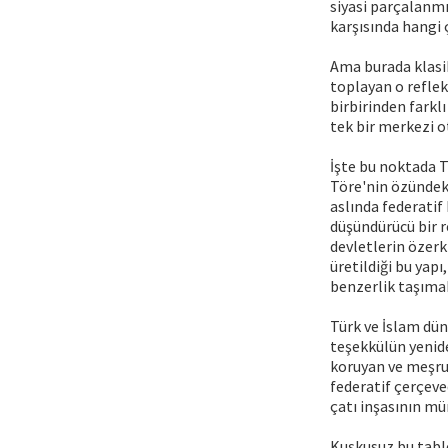
siyasi parçalanmı
karşısında hangi 
Ama burada klasik
toplayan o reflek
birbirinden farklı
tek bir merkezi o
İşte bu noktada T
Töre'nin özündeki
aslında federatif
düşündürücü bir r
devletlerin özerk
üretildiği bu yapı
benzerlik taşımak
Türk ve İslam dün
teşekkülün yeniden
koruyan ve meşrui
federatif çerçeve
çatı inşasının mü
Kuşkusuz bu tablo