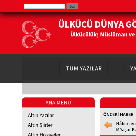
ÜLKÜCÜ DÜNYA G
Ülkücülük; Müslüman ve Do
TÜM YAZILAR
Y
ANA MENÜ
ÖNCEKİ HABER
Altın Yazılar
Hâkim en
Altın Şiirler
M.Yaşar K
Altın Hikayeler