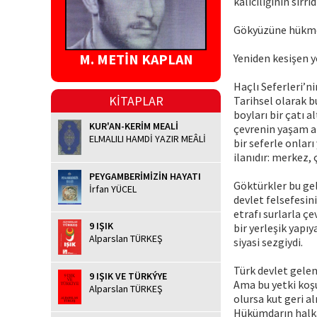
kalıcılığının sırrıdı
Gökyüzüne hükmed
M. METİN KAPLAN
Yeniden kesişen 
Haçlı Seferleri’n
KİTAPLAR
Tarihsel olarak 
boyları bir çatı 
KUR'AN-KERİM MEALİ
çevrenin yaşam al
ELMALILI HAMDİ YAZIR MEÂLİ
bir seferle onları
ilanıdır: merkez,
PEYGAMBERİMİZİN HAYATI
Göktürkler bu gele
İrfan YÜCEL
devlet felsefes
etrafı surlarla ç
9 IŞIK
bir yerleşik yapı
Alparslan TÜRKEŞ
siyasi sezgiydi.
Türk devlet gelen
9 IŞIK VE TÜRKÝYE
Ama bu yetki koşu
Alparslan TÜRKEŞ
olursa kut geri al
Hükümdarın halka 