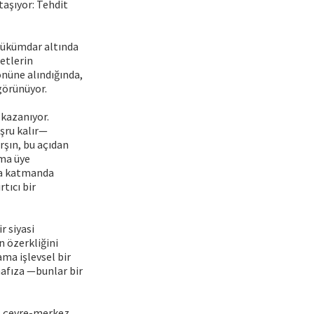
taşıyor: Tehdit
 hükümdar altında
etlerin
 önüne alındığında,
görünüyor.
 kazanıyor.
eşru kalır—
rşın, bu açıdan
ama üye
zla katmanda
tıcı bir
r siyasi
n özerkliğini
ma işlevsel bir
hafıza —bunlar bir
i, çevre-merkez