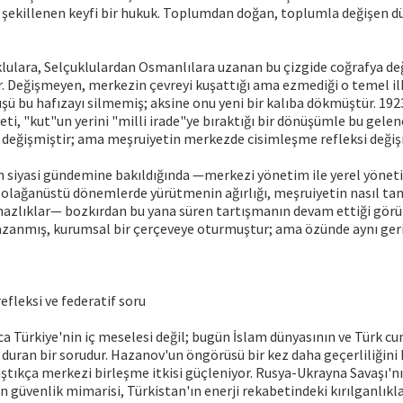
e şekillenen keyfi bir hukuk. Toplumdan doğan, toplumla değişen dü
ulara, Selçuklulardan Osmanlılara uzanan bu çizgide coğrafya değişi
. Değişmeyen, merkezin çevreyi kuşattığı ama ezmediği o temel ilk
ü bu hafızayı silmemiş; aksine onu yeni bir kalıba dökmüştür. 192
ti, "kut"un yerini "milli irade"ye bıraktığı bir dönüşümle bu gelen
 değişmiştir; ama meşruiyetin merkezde cisimleşme refleksi deği
n siyasi gündemine bakıldığında —merkezi yönetim ile yerel yönet
 olağanüstü dönemlerde yürütmenin ağırlığı, meşruiyetin nasıl ta
azlıklar— bozkırdan bu yana süren tartışmanın devam ettiği görülü
kazanmış, kurumsal bir çerçeveye oturmuştur; ama özünde aynı ger
 refleksi ve federatif soru
ca Türkiye'nin iç meselesi değil; bugün İslam dünyasının ve Türk c
duran bir sorudur. Hazanov'un öngörüsü bir kez daha geçerliliğini k
ştıkça merkezi birleşme itkisi güçleniyor. Rusya-Ukrayna Savaşı'n
n güvenlik mimarisi, Türkistan'ın enerji rekabetindeki kırılganlık