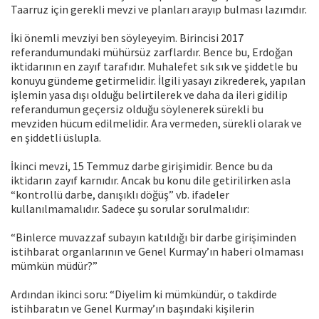
Taarruz için gerekli mevzi ve planları arayıp bulması lazımdır.
İki önemli mevziyi ben söyleyeyim. Birincisi 2017
referandumundaki mühürsüz zarflardır. Bence bu, Erdoğan
iktidarının en zayıf tarafıdır. Muhalefet sık sık ve şiddetle bu
konuyu gündeme getirmelidir. İlgili yasayı zikrederek, yapılan
işlemin yasa dışı olduğu belirtilerek ve daha da ileri gidilip
referandumun geçersiz olduğu söylenerek sürekli bu
mevziden hücum edilmelidir. Ara vermeden, sürekli olarak ve
en şiddetli üslupla.
İkinci mevzi, 15 Temmuz darbe girişimidir. Bence bu da
iktidarın zayıf karnıdır. Ancak bu konu dile getirilirken asla
“kontrollü darbe, danışıklı döğüş” vb. ifadeler
kullanılmamalıdır. Sadece şu sorular sorulmalıdır:
“Binlerce muvazzaf subayın katıldığı bir darbe girişiminden
istihbarat organlarının ve Genel Kurmay’ın haberi olmaması
mümkün müdür?”
Ardından ikinci soru: “Diyelim ki mümkündür, o takdirde
istihbaratın ve Genel Kurmay’ın başındaki kişilerin