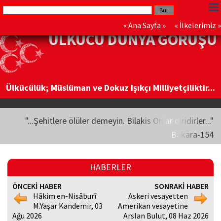
«
Ana Sayfa
» «
İlkelerimiz
»
ÜLKÜCÜ DÜNYA GÖRÜŞÜ
Ülkücülük; Müslüman ve Dokuz Işıkçı Milliyetçiliktir...
"...Şehitlere ölüler demeyin. Bilakis Onlar diridirler..."
Bakara-154
HABERLER
ÖNCEKİ HABER
SONRAKİ HABER
Hâkim en-Nisâburî
Askeri vesayetten
M.Yaşar Kandemir, 03
Amerikan vesayetine
Ağu 2026
Arslan Bulut, 08 Haz 2026