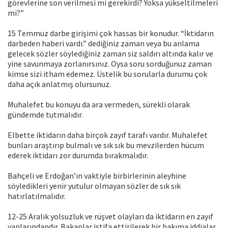
görevlerine son verilmesi mi gerekirdi? Yoksa yükseltilmeleri
mi?”
15 Temmuz darbe girişimi çok hassas bir konudur. “İktidarın
darbeden haberi vardı.” dediğiniz zaman veya bu anlama
gelecek sözler söylediğiniz zaman siz saldırı altında kalır ve
yine savunmaya zorlanırsınız. Oysa soru sorduğunuz zaman
kimse sizi itham edemez. Üstelik bu sorularla durumu çok
daha açık anlatmış olursunuz.
Muhalefet bu konuyu da ara vermeden, sürekli olarak
gündemde tutmalıdır.
Elbette iktidarın daha birçok zayıf tarafı vardır. Muhalefet
bunları araştırıp bulmalı ve sık sık bu mevzilerden hücum
ederek iktidarı zor durumda bırakmalıdır.
Bahçeli ve Erdoğan’ın vaktiyle birbirlerinin aleyhine
söyledikleri yenir yutulur olmayan sözler de sık sık
hatırlatılmalıdır.
12-25 Aralık yolsuzluk ve rüşvet olayları da iktidarın en zayıf
yanlarındandır. Bakanlar istifa ettirilerek bir bakıma iddialar