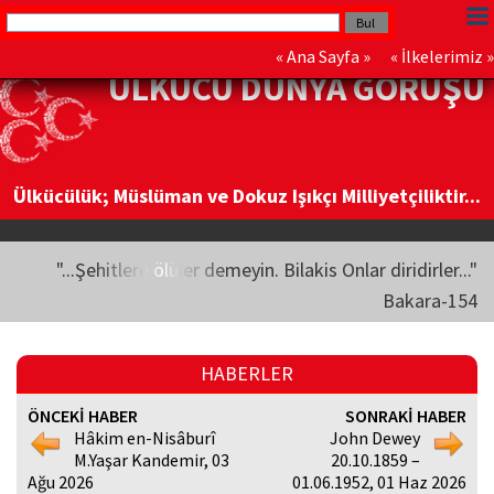
«
Ana Sayfa
» «
İlkelerimiz
»
ÜLKÜCÜ DÜNYA GÖRÜŞÜ
Ülkücülük; Müslüman ve Dokuz Işıkçı Milliyetçiliktir...
"...Şehitlere ölüler demeyin. Bilakis Onlar diridirler..."
Bakara-154
HABERLER
ÖNCEKİ HABER
SONRAKİ HABER
Hâkim en-Nisâburî
John Dewey
M.Yaşar Kandemir, 03
20.10.1859 –
Ağu 2026
01.06.1952, 01 Haz 2026