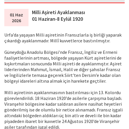
Milli Aşireti Ayaklanması
01 Haz
01 Haziran-8 Eylül 1920
2026
Urfa’da yaşayan Milli aşiretinin Fransızlarla iş birliği yaparak
çıkardığı ayaklanmadır. Millî kuvvetlerce bastırılmıştır.
Güneydoğu Anadolu Bölgesi'nde Fransız, İngiliz ve Ermeni
faaliyetlerinin artması, bölgede yaşayan Kürt aşiretlerini de
kışkırtmaları sonucunda Milli aşireti de ayaklanmıştır. Aşiret
liderlerinden Mahmut, İsmail, Halil ve diğer şahıslar Fransız
ve İngilizlerle temasa geçerek Siirt'ten Dersim’e kadar olan
bölgeyi idareleri altına almak için harekete geçtiler.
Milli aşiretinin ayaklanmasının bastırılması için 13. Kolordu
görevlendirildi. 18 Haziran 1920’de asilerle çarpışma başladı.
Viranşehir bölgesine kadar saldıran asilere nasihat heyetleri
gönderilmiş ise de olumlu bir netice alınamadı. Fransız işgali
altındaki bölgeden aldıkları üç bin atlı ve develi ile bin kadar
piyadeden ibaret bir kuvvetle 24 Ağustos 1920’de Viranşehir
asiler tarafından işgal edildi.