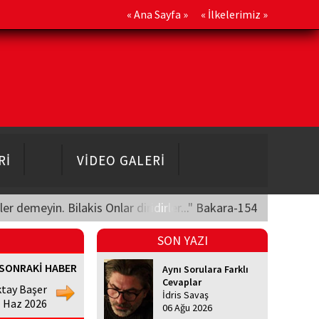
«
Ana Sayfa
» «
İlkelerimiz
»
Rİ
VİDEO GALERİ
üler demeyin. Bilakis Onlar diridirler..." Bakara-154
SON YAZI
SONRAKİ HABER
Aynı Sorulara Farklı
Cevaplar
tay Başer
İdris Savaş
1 Haz 2026
06 Ağu 2026