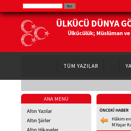
ÜLKÜCÜ DÜNYA G
Ülkücülük; Müslüman ve Do
TÜM YAZILAR
Y
ANA MENÜ
ÖNCEKİ HABER
Altın Yazılar
Hâkim en
Altın Şiirler
M.Yaşar K
Altın Hikayeler