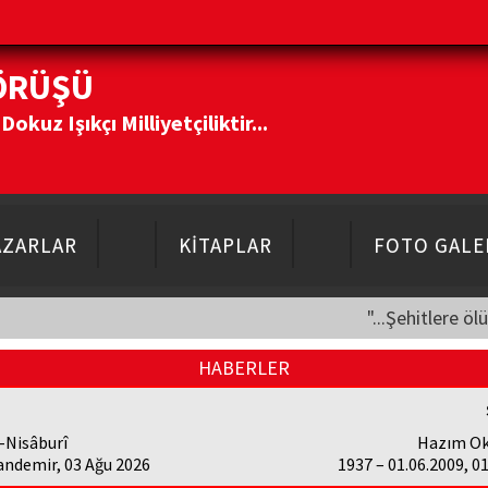
ÖRÜŞÜ
kuz Işıkçı Milliyetçiliktir...
AZARLAR
KİTAPLAR
FOTO GALE
"...Şehitlere öl
HABERLER
-Nisâburî
Hazım Ok
andemir, 03 Ağu 2026
1937 – 01.06.2009, 0