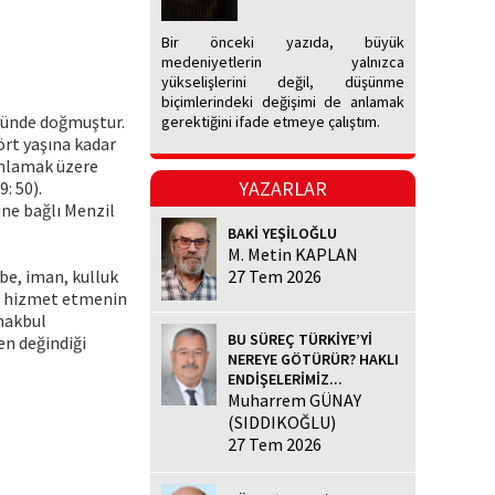
Bir önceki yazıda, büyük
medeniyetlerin yalnızca
yükselişlerini değil, düşünme
biçimlerindeki değişimi de anlamak
öyünde doğmuştur.
gerektiğini ifade etmeye çalıştım.
dört yaşına kadar
amlamak üzere
YAZARLAR
: 50).
ine bağlı Menzil
BAKİ YEŞİLOĞLU
M. Metin KAPLAN
be, iman, kulluk
27 Tem 2026
ine hizmet etmenin
 makbul
BU SÜREÇ TÜRKİYE’Yİ
ken değindiği
NEREYE GÖTÜRÜR? HAKLI
ENDİŞELERİMİZ...
Muharrem GÜNAY
(SIDDIKOĞLU)
27 Tem 2026