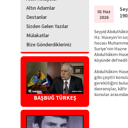
Altın Adamlar
Sey
01 Haz
190
Destanlar
2026
Sizden Gelen Yazılar
Seyyid Abdulhâkim
Mülakatlar
Hz. Hüseyin'in soy
hocası Muhammed 
Bize Gönderdikleriniz
Suriye’nin Hazne 
Abdulhâkim Hüseyn
köyünde defnedilm
Abdulhâkim Hüseyn
gibi çeşitli konu
gerekliliğini bul
davranışlar, kâfir
konular arasındad
BAŞBUĞ TÜRKEŞ