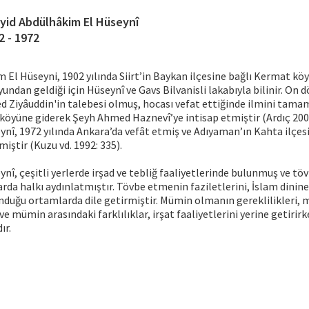
yid Abdülhâkim El Hüseynî
2 - 1972
 El Hüseyni, 1902 yılında Siirt’in Baykan ilçesine bağlı Kermat k
undan geldiği için Hüseynî ve Gavs Bilvanisli lakabıyla bilinir. On 
Ziyâuddin'in talebesi olmuş, hocası vefat ettiğinde ilmini tam
köyüne giderek Şeyh Ahmed Haznevî’ye intisap etmiştir (Ardıç 2009
î, 1972 yılında Ankara’da vefât etmiş ve Adıyaman’ın Kahta ilçes
iştir (Kuzu vd. 1992: 335).
î, çeşitli yerlerde irşad ve tebliğ faaliyetlerinde bulunmuş ve töv
larda halkı aydınlatmıştır. Tövbe etmenin faziletlerini, İslam din
unduğu ortamlarda dile getirmiştir. Mümin olmanın gereklilikleri,
 ve mümin arasındaki farklılıklar, irşat faaliyetlerini yerine getirir
ır.