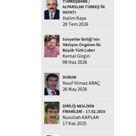
TÜRKEŞNAME /
ALPARSLAN TÜRKEŞ’İN
HAYATI
Halim Kaya
20 Tem 2026
Sovyetler Birliği'nin
Yıkılışını Öngören İki
Büyük Türk Lideri
Kemal Girgin
08 Haz 2026
DURUM
Yusuf Yılmaz ARAÇ
26 May 2026
DİRİLİŞ NESLİNİN
FİRARÎLERİ - 17.02.2010
Nurullah KAPLAN
17 Kas 2025