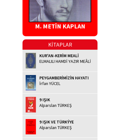
M. METİN KAPLAN
KİTAPLAR
KUR'AN-KERİM MEALİ
ELMALILI HAMDİ YAZIR MEÂLİ
PEYGAMBERİMİZİN HAYATI
İrfan YÜCEL
9 IŞIK
Alparslan TÜRKEŞ
9 IŞIK VE TÜRKÝYE
Alparslan TÜRKEŞ