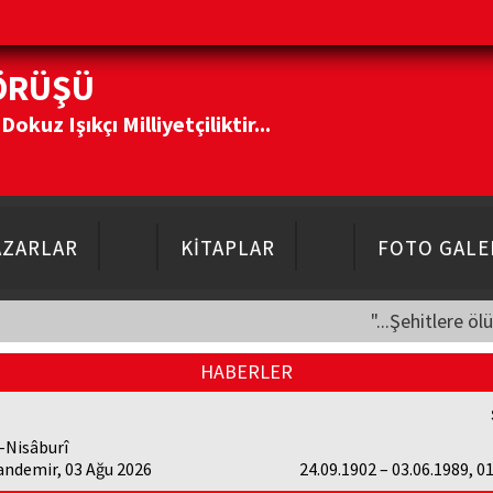
ÖRÜŞÜ
kuz Işıkçı Milliyetçiliktir...
AZARLAR
KİTAPLAR
FOTO GALE
"...Şehitlere öl
HABERLER
-Nisâburî
andemir, 03 Ağu 2026
24.09.1902 – 03.06.1989, 0