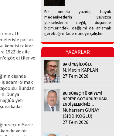
Bir önceki yazıda, büyük
medeniyetlerin yalnızca
yükselişlerini değil, düşünme
biçimlerindeki değişimi de anlamak
rının atlı
gerektiğini ifade etmeye çalıştım.
rmeleriyle patlak
 ve kendisi tekrar
YAZARLAR
nra 1922'de aile
'e göç ettiler ve
BAKİ YEŞİLOĞLU
M. Metin KAPLAN
ğinin dışında
27 Tem 2026
ya iş adamı olmak
 kaydoldu. Bundan
BU SÜREÇ TÜRKİYE’Yİ
 II. Dünya
NEREYE GÖTÜRÜR? HAKLI
 mağlûbiyeti
ENDİŞELERİMİZ...
uşuna kadar
Muharrem GÜNAY
(SIDDIKOĞLU)
27 Tem 2026
ğini seçen Marie
kanıdır ve bir