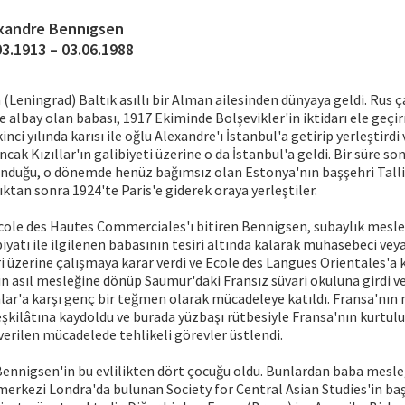
xandre Bennıgsen
03.1913 – 03.06.1988
 (Leningrad) Baltık asıllı bir Alman ailesinden dünyaya geldi. Rus ça
e albay olan babası, 1917 Ekiminde Bolşevikler'in iktidarı ele geçi
kinci yılında karısı ile oğlu Alexandre'ı İstanbul'a getirip yerleştirdi
ncak Kızıllar'ın galibiyeti üzerine o da İstanbul'a geldi. Bir süre so
unduğu, o dönemde henüz bağımsız olan Estonya'nın başşehri Tallin
dıktan sonra 1924'te Paris'e giderek oraya yerleştiler.
Ecole des Hautes Commerciales'ı bitiren Bennigsen, subaylık mesle
biyatı ile ilgilenen babasının tesiri altında kalarak muhasebeci ve
ri üzerine çalışmaya karar verdi ve Ecole des Langues Orientales'a
n asıl mesleğine dönüp Saumur'daki Fransız süvari okuluna girdi ve
ar'a karşı genç bir teğmen olarak mücadeleye katıldı. Fransa'nın
teşkilâtına kaydoldu ve burada yüzbaşı rütbesiyle Fransa'nın kurtul
verilen mücadelede tehlikeli görevler üstlendi.
Bennigsen'in bu evlilikten dört çocuğu oldu. Bunlardan baba mesle
erkezi Londra'da bulunan Society for Central Asian Studies'in baş