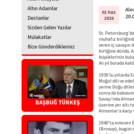
Altın Adamlar
Ale
01 Haz
20.
Destanlar
2026
Sizden Gelen Yazılar
St. Petersburg'da
Mülakatlar
muhafız birliğind
veren iç savaşın i
Bize Gönderdikleriniz
birliğine döndü. A
büyüklerinin bul
iki yıl burada kal
1930'lu yıllarda 
Moğol dili ve ede
yerine Doğu dille
sonra da babasını
Savaşı'nda Almanl
BAŞBUĞ TÜRKEŞ
üzerine yer altı 
Almanlar'a karşı 
1940'ta evlenen 
(Broxup), bugün m