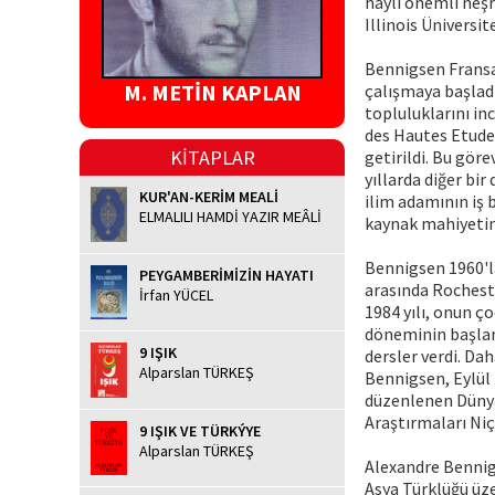
hayli önemli neşr
Illinois Üniversi
Bennigsen Fransa
M. METİN KAPLAN
çalışmaya başladı.
topluluklarını in
des Hautes Etude
KİTAPLAR
getirildi. Bu gör
yıllarda diğer bi
KUR'AN-KERİM MEALİ
ilim adamının iş 
ELMALILI HAMDİ YAZIR MEÂLİ
kaynak mahiyetind
Bennigsen 1960'la
PEYGAMBERİMİZİN HAYATI
arasında Rocheste
İrfan YÜCEL
1984 yılı, onun ço
döneminin başlang
9 IŞIK
dersler verdi. Dah
Alparslan TÜRKEŞ
Bennigsen, Eylül
düzenlenen Dünya
Araştırmaları Niçi
9 IŞIK VE TÜRKÝYE
Alparslan TÜRKEŞ
Alexandre Bennigs
Asya Türklüğü üze