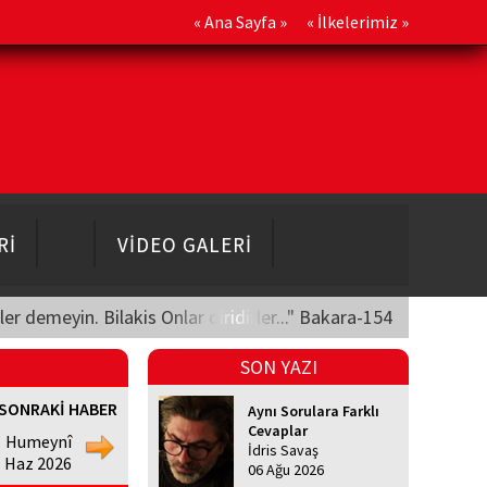
«
Ana Sayfa
» «
İlkelerimiz
»
Rİ
VİDEO GALERİ
üler demeyin. Bilakis Onlar diridirler..." Bakara-154
SON YAZI
SONRAKİ HABER
Aynı Sorulara Farklı
Cevaplar
Humeynî
İdris Savaş
1 Haz 2026
06 Ağu 2026