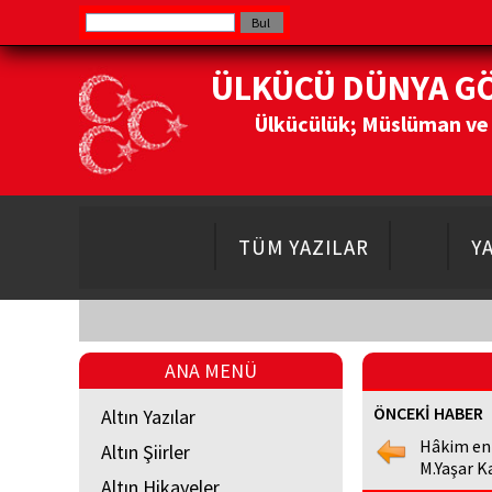
ÜLKÜCÜ DÜNYA G
Ülkücülük; Müslüman ve Do
TÜM YAZILAR
Y
ANA MENÜ
ÖNCEKİ HABER
Altın Yazılar
Hâkim en
Altın Şiirler
M.Yaşar K
Altın Hikayeler