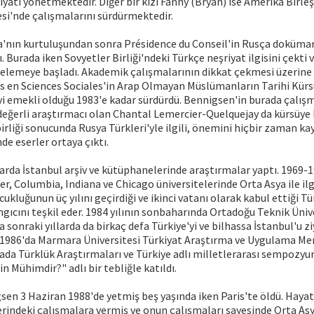
iyatı yönetmektedir. Diğer bir kızı Fanny (Bryan) ise Amerika Birleş
tesi'nde çalışmalarını sürdürmektedir.
'nın kurtuluşundan sonra Présidence du Conseil'in Rusça doküman
 Burada iken Sovyetler Birliği'ndeki Türkçe neşriyat ilgisini çekti 
celemeye başladı. Akademik çalışmalarının dikkat çekmesi üzerine
s en Sciences Sociales'in Arap Olmayan Müslümanların Tarihi Kürs
evi emekli olduğu 1983'e kadar sürdürdü. Bennigsen'in burada çalış
r değerli araştırmacı olan Chantal Lemercier-Quelquejay da kürsüye k
birliği sonucunda Rusya Türkleri'yle ilgili, önemini hiçbir zaman 
e eserler ortaya çıktı.
rda İstanbul arşiv ve kütüphanelerinde araştırmalar yaptı. 1969-19
r, Columbia, Indiana ve Chicago üniversitelerinde Orta Asya ile ilgil
cukluğunun üç yılını geçirdiği ve ikinci vatanı olarak kabul ettiği 
ıcını teşkil eder. 1984 yılının sonbaharında Ortadoğu Teknik Üniv
a sonraki yıllarda da birkaç defa Türkiye'yi ve bilhassa İstanbul'u z
 1986'da Marmara Üniversitesi Türkiyat Araştırma ve Uygulama Me
da Türklük Araştırmaları ve Türkiye adlı milletlerarası sempozy
n Mühimdir?" adlı bir tebliğle katıldı.
en 3 Haziran 1988'de yetmiş beş yaşında iken Paris'te öldü. Hayatı
rindeki çalışmalara vermiş ve onun çalışmaları sayesinde Orta As