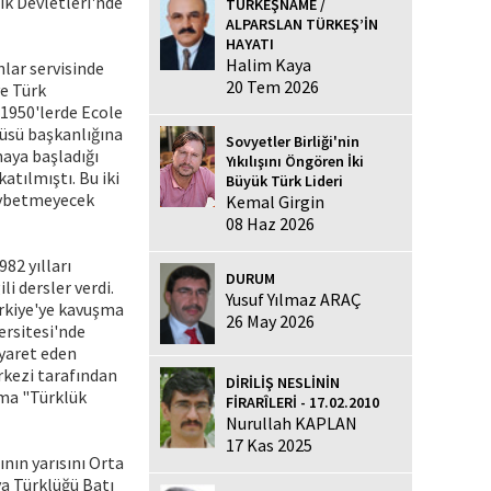
ik Devletleri'nde
TÜRKEŞNAME /
ALPARSLAN TÜRKEŞ’İN
HAYATI
Halim Kaya
lar servisinde
20 Tem 2026
ve Türk
 1950'lerde Ecole
üsü başkanlığına
Sovyetler Birliği'nin
maya başladığı
Yıkılışını Öngören İki
atılmıştı. Bu iki
Büyük Türk Lideri
kaybetmeyecek
Kemal Girgin
08 Haz 2026
82 yılları
DURUM
i dersler verdi.
Yusuf Yılmaz ARAÇ
Türkiye'ye kavuşma
26 May 2026
ersitesi'nde
iyaret eden
rkezi tarafından
DİRİLİŞ NESLİNİN
uma "Türklük
FİRARÎLERİ - 17.02.2010
Nurullah KAPLAN
17 Kas 2025
nın yarısını Orta
ya Türklüğü Batı