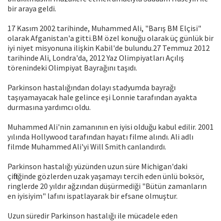
bir araya geldi.
17 Kasım 2002 tarihinde, Muhammed Ali, "Barış BM Elçisi"
olarak Afganistan'a gitti.BM özel konuğu olarak üç günlük bir
iyi niyet misyonuna ilişkin Kabil'de bulundu.27 Temmuz 2012
tarihinde Ali, Londra'da, 2012 Yaz Olimpiyatları Açılış
törenindeki Olimpiyat Bayrağını taşıdı.
Parkinson hastalığından dolayı stadyumda bayrağı
taşıyamayacak hale gelince eşi Lonnie tarafından ayakta
durmasına yardımcı oldu.
Muhammed Ali'nin zamanının en iyisi olduğu kabul edilir. 2001
yılında Hollywood tarafından hayatı filme alındı. Ali adlı
filmde Muhammed Ali'yi Will Smith canlandırdı.
Parkinson hastalığı yüzünden uzun süre Michigan'daki
çiftliğinde gözlerden uzak yaşamayı tercih eden ünlü boksör,
ringlerde 20 yıldır ağzından düşürmediği "Bütün zamanların
en iyisiyim" lafını ispatlayarak bir efsane olmuştur.
Uzun süredir Parkinson hastalığı ile mücadele eden