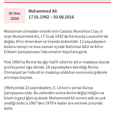
Muhammed Ali
01 Haz
17.01.1942 – 03.06.2016
2026
Müslüman olmadan önceki ismi Cassius Marcellus Clay Jr.
olan Muhammed Ali, 17 Ocak 1942'de Kentucky Louisville'de
doğdu. Afro-Amerikan ve İrlanda kökenlidir. 12 yaşındayken
boksla tanıştı ve kısa zaman içinde National AAU ve Altın
Eldiven Şampiyonası'nda amatör kayıtlara girdi.
Yine 1960'ta Roma'da ağır hafif siklette altın madalya alarak
profesyonel lige döndü. 18 yaşındayken katıldığı Roma
Olimpiyatları'nda altın madalya aldıktan sonra ünü giderek
artmaya başladı.
1964 yılında 22 yaşındayken, S. Liston'u yenip Dünya
Şampiyonu oldu. Bu zaferden sonra dinini değiştirdiğini ve
İslam'a geçtiğini açıkladı. Muhammed Ali ismini aldı ve çok
sevdiği boks'a 1967'den 1970'e kadar ara vermek zorunda
kaldı.