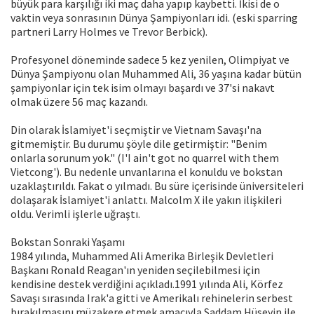
büyük para karşılığı iki maç daha yapıp kaybetti. İkisi de o
vaktin veya sonrasının Dünya Şampiyonları idi. (eski sparring
partneri Larry Holmes ve Trevor Berbick).
Profesyonel döneminde sadece 5 kez yenilen, Olimpiyat ve
Dünya Şampiyonu olan Muhammed Ali, 36 yaşına kadar bütün
şampiyonlar için tek isim olmayı başardı ve 37'si nakavt
olmak üzere 56 maç kazandı.
Din olarak İslamiyet'i seçmiştir ve Vietnam Savaşı'na
gitmemiştir. Bu durumu şöyle dile getirmiştir: "Benim
onlarla sorunum yok." (I'I ain't got no quarrel with them
Vietcong'). Bu nedenle unvanlarına el konuldu ve bokstan
uzaklaştırıldı. Fakat o yılmadı. Bu süre içerisinde üniversiteleri
dolaşarak İslamiyet'i anlattı. Malcolm X ile yakın ilişkileri
oldu. Verimli işlerle uğraştı.
Bokstan Sonraki Yaşamı
1984 yılında, Muhammed Ali Amerika Birleşik Devletleri
Başkanı Ronald Reagan'ın yeniden seçilebilmesi için
kendisine destek verdiğini açıkladı.1991 yılında Ali, Körfez
Savaşı sırasında Irak'a gitti ve Amerikalı rehinelerin serbest
bırakılmasını müzakere etmek amacıyla Saddam Hüseyin ile