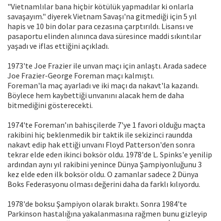
"Vietnamlılar bana hiçbir kötülük yapmadılar ki onlarla
savaşayım." diyerek Vietnam Savaşı'na gitmediği için 5 yıl
hapis ve 10 bin dolar para cezasına çarptırıldı. Lisansı ve
pasaportu elinden alınınca dava süresince maddi sıkıntılar
yaşadı ve iflas ettiğini açıkladı.
1973'te Joe Frazier ile unvan maçı için anlaştı. Arada sadece
Joe Frazier-George Foreman maçı kalmıştı.
Foreman'la maç ayarladı ve iki maçı da nakavt'la kazandı.
Böylece hem kaybettiği unvanını alacak hem de daha
bitmediğini gösterecekti.
1974'te Foreman’ın bahisçilerde 7'ye 1 favori olduğu maçta
rakibini hiç beklenmedik bir taktik ile sekizinci raundda
nakavt edip hak ettiği unvanı Floyd Patterson'den sonra
tekrar elde eden ikinci boksör oldu. 1978'de L. Spinks'e yenilip
ardından aynı yıl rakibini yenince Dünya Şampiyonluğunu 3
kez elde eden ilk boksör oldu. O zamanlar sadece 2 Dünya
Boks Federasyonu olması değerini daha da farklı kılıyordu.
1978'de boksu Şampiyon olarak bıraktı. Sonra 1984'te
Parkinson hastalığına yakalanmasına rağmen bunu gizleyip