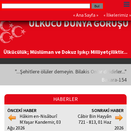
«
Ana Sayfa
» «
İlkelerimiz
»
ÜLKÜCÜ DÜNYA GÖRÜŞÜ
Ülkücülük; Müslüman ve Dokuz Işıkçı Milliyetçiliktir...
"...Şehitlere ölüler demeyin. Bilakis Onlar diridirler..."
Bakara-154
HABERLER
ÖNCEKİ HABER
SONRAKİ HABER
Hâkim en-Nisâburî
Câbir Bin Hayyân
M.Yaşar Kandemir, 03
721 - 813, 01 Haz
Ağu 2026
2026