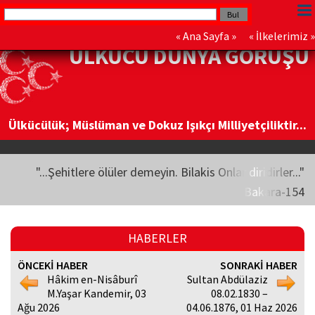
«
Ana Sayfa
» «
İlkelerimiz
»
ÜLKÜCÜ DÜNYA GÖRÜŞÜ
Ülkücülük; Müslüman ve Dokuz Işıkçı Milliyetçiliktir...
"...Şehitlere ölüler demeyin. Bilakis Onlar diridirler..."
Bakara-154
HABERLER
ÖNCEKİ HABER
SONRAKİ HABER
Hâkim en-Nisâburî
Sultan Abdülaziz
M.Yaşar Kandemir, 03
08.02.1830 –
Ağu 2026
04.06.1876, 01 Haz 2026