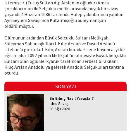
istemiştir. (Tutuş Sultan Alp Arslan'ın oğludur) Amca
çocukları olan iki Selçuklu meliki arasında büyük bir savaş
yaşandı. 4 Haziran 1086 tarihinde Halep yakınlarında yapılan
Ayn Seylem Savaşı'nda Kutalmışoğlu Süleyman Şah
öldürülmüştür.
Ölümünün ardından Büyük Selçuklu Sultanı Melikşah,
Süleyman Şah'ın oğulları I. Kılıç Arslan ve Davud Arslan'ı
İstehan'a götürdü. I. Kılıç Arslan burada 6 sene boyunca iyi bir
eğitim aldı. 1092 yılında Melikşah'ın ölmesiyle Büyük Selçuklu
Sultanı olan oğlu Berkyaruk tarafından serbest bırakılan I.
Kılıç Arslan Anadolu'ya gelerek Anadolu Selçukluları tahtına
oturdu.
SON YAZI
Bir Bilinç Nasıl Yavaşlar?
İdris Savaş
03 Ağu 2026