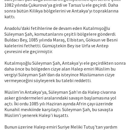
1082 yılında Çukurova'ya girdi ve Tarsus'u ele geçirdi. Daha
sonra bütün Kilikya bölgelerini ve Antakya'yı topraklarına
kattı.
Anadolu'daki fetihlerine de devam eden Kutalmışoğlu
Süleyman Şah, komutanlarını çeşitli bölgelere gönderdi.
Buldacı Bey, 1085 yılında Maraş, Elbistan, Göksun ve Besni
kalelerini fethetti. Gümüştekin Bey ise Urfa ve Antep
çevresini ele geçirmiştir.
Kutalmışoğlu Süleyman Şah, Antakya'yı ele geçirdikten sonra
daha önce bu bölgeden cizye alan Halep emiri Müslim bu
vergiyi Süleyman Şah'dan da isteyince Müslümanın cizye
vermeyeceğini söyleyerek bu talebi reddetti.
Müslim'in Antakya'ya, Süleyman Şah'ın da Halep civarına
asker göndermeleri aralarındaki savaşın başlamasına yol
açtı. İki ordu 1085 yılı Haziran ayında Afrin çayı üzerinde
Kunahil mevkiinde karşılaştı. Süleyman Şah, bu savaşta
Müslim'i yenerek Halep'i kuşattı.
Bunun üzerine Halep emiri Suriye Meliki Tutuş'tan yardım