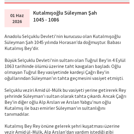
Kutalmışoğlu Süleyman Şah
01 Haz
1045 - 1086
2026
Anadolu Selçuklu Devleti'nin kurucusu olan Kutalmışoğlu
Süleyman Şah 1045 yılında Horasan'da doğmuştur. Babası
Kutalmış Bey'dir.
Büyük Selçuklu Devleti'nin sultanı olan Tuğrul Bey'in 4 Eylül
1063 tarihinde ölümü üzerine taht kavgaları başladı. Oğlu
olmayan Tuğrul Bey vasiyetinde kardeşi Çağrı Bey'in
oğullarından Süleyman'ın tahta geçmesini vasiyet etmişti.
Selçuklu veziri Amid ül-Mülk bu vasiyeti yerine getirerek Rey
şehrinde Süleyman'ı sultan olarak tahta çıkardı. Ancak Çağrı
Bey'in diğer oğlu Alp Arslan ve Arslan Yabgu'nun oğlu
Kutalmış ile bazı emirler Süleyman'ın sultanlığını
tanımadılar.
Kutalmış Bey Rey önüne gelerek şehri kuşatması üzerine
vezir Amid ül-Mülk, Alp Arslan'dan yardım istediği gibi