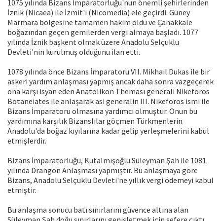
1075 yılında Bizans İmparatorluğu'nun önemli şehirlerinden
İznik (Nicaea) ile İzmit'i (Nicomedia) ele geçirdi. Güney
Marmara bölgesine tamamen hakim oldu ve Çanakkale
boğazından geçen gemilerden vergi almaya başladı. 1077
yılında İznik başkent olmak üzere Anadolu Selçuklu
Devleti'nin kurulmuş olduğunu ilan etti.
1078 yılında önce Bizans İmparatoru VII. Mikhail Dukas ile bir
askeri yardım anlaşması yapmış ancak daha sonra vazgeçerek
ona karşı isyan eden Anatolikon Theması generali Nikeforos
Botaneiates ile anlaşarak asi generalin III. Nikeforos ismi ile
Bizans İmparatoru olmasına yardımcı olmuştur. Onun bu
yardımına karşılık Bizanslılar göçmen Türkmenlerin
Anadolu'da boğaz kıyılarına kadar gelip yerleşmelerini kabul
etmişlerdir.
Bizans İmparatorluğu, Kutalmışoğlu Süleyman Şah ile 1081
yılında Drangon Anlaşması yapmıştır. Bu anlaşmaya göre
Bizans, Anadolu Selçuklu Devleti'ne yıllık vergi ödemeyi kabul
etmiştir.
Bu anlaşma sonucu batı sınırlarını güvence altına alan
Süleyman Şah doğu sınırlarını genişletmek için sefere çıktı.