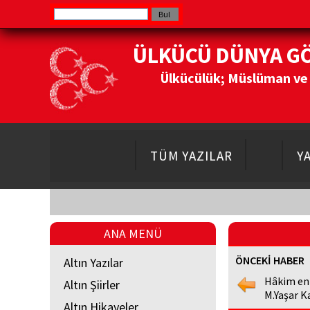
ÜLKÜCÜ DÜNYA G
Ülkücülük; Müslüman ve Do
TÜM YAZILAR
Y
ANA MENÜ
ÖNCEKİ HABER
Altın Yazılar
Hâkim en
Altın Şiirler
M.Yaşar K
Altın Hikayeler