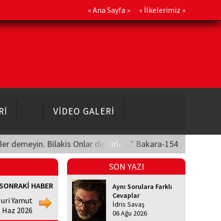
«
Ana Sayfa
» «
İlkelerimiz
»
Rİ
VİDEO GALERİ
üler demeyin. Bilakis Onlar diridirler..." Bakara-154
SON YAZI
SONRAKİ HABER
Aynı Sorulara Farklı
Cevaplar
uri Yamut
İdris Savaş
1 Haz 2026
06 Ağu 2026