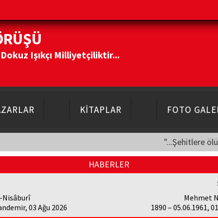
ÖRÜŞÜ
kuz Işıkçı Milliyetçiliktir...
AZARLAR
KİTAPLAR
FOTO GALE
"...Şehitlere öl
HABERLER
-Nisâburî
Mehmet N
andemir, 03 Ağu 2026
1890 – 05.06.1961, 0