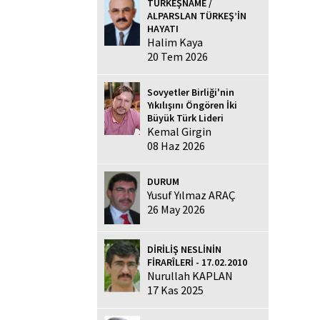
TÜRKEŞNAME /
ALPARSLAN TÜRKEŞ’İN
HAYATI
Halim Kaya
20 Tem 2026
Sovyetler Birliği'nin
Yıkılışını Öngören İki
Büyük Türk Lideri
Kemal Girgin
08 Haz 2026
DURUM
Yusuf Yılmaz ARAÇ
26 May 2026
DİRİLİŞ NESLİNİN
FİRARÎLERİ - 17.02.2010
Nurullah KAPLAN
17 Kas 2025