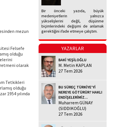
Bir önceki yazıda, büyük
medeniyetlerin yalnızca
yükselişlerini değil, düşünme
biçimlerindeki değişimi de anlamak
esesinden mezun
gerektiğini ifade etmeye çalıştım.
YAZARLAR
sitesi Felsefe
amış olduğu
elerini
BAKİ YEŞİLOĞLU
ğretmeni olarak
M. Metin KAPLAN
27 Tem 2026
am Tetkikleri
BU SÜREÇ TÜRKİYE’Yİ
ırlamış olduğu
NEREYE GÖTÜRÜR? HAKLI
zar 1954 yılında
ENDİŞELERİMİZ...
Muharrem GÜNAY
(SIDDIKOĞLU)
27 Tem 2026