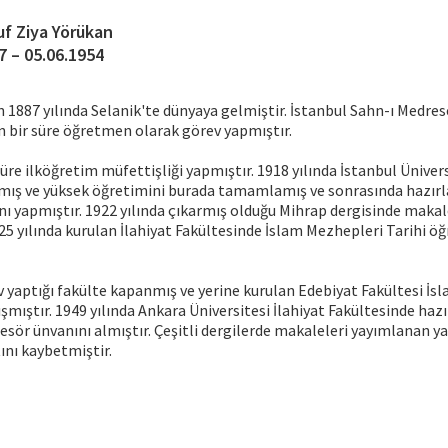
uf Ziya Yörükan
7 – 05.06.1954
n 1887 yılında Selanik'te dünyaya gelmiştir. İstanbul Sahn-ı Medr
n bir süre öğretmen olarak görev yapmıştır.
süre ilköğretim müfettişliği yapmıştır. 1918 yılında İstanbul Üniver
ş ve yüksek öğretimini burada tamamlamış ve sonrasında hazırl
nı yapmıştır. 1922 yılında çıkarmış olduğu Mihrap dergisinde makal
25 yılında kurulan İlahiyat Fakültesinde İslam Mezhepleri Tarihi ö
v yaptığı fakülte kapanmış ve yerine kurulan Edebiyat Fakültesi İsl
şmıştır. 1949 yılında Ankara Üniversitesi İlahiyat Fakültesinde haz
esör ünvanını almıştır. Çeşitli dergilerde makaleleri yayımlanan ya
ını kaybetmiştir.