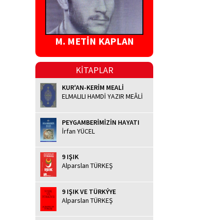
M. METİN KAPLAN
KİTAPLAR
KUR'AN-KERİM MEALİ
ELMALILI HAMDİ YAZIR MEÂLİ
PEYGAMBERİMİZİN HAYATI
İrfan YÜCEL
9 IŞIK
Alparslan TÜRKEŞ
9 IŞIK VE TÜRKÝYE
Alparslan TÜRKEŞ