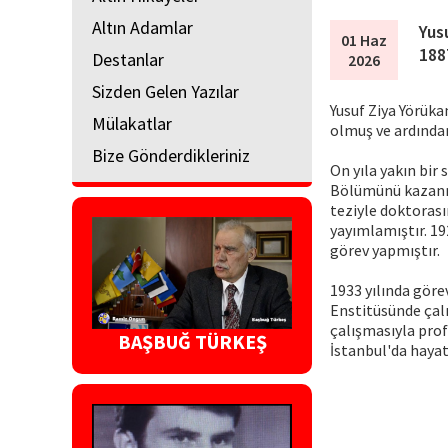
Altın Adamlar
Yus
01 Haz
188
Destanlar
2026
Sizden Gelen Yazılar
Yusuf Ziya Yörüka
Mülakatlar
olmuş ve ardında
Bize Gönderdikleriniz
On yıla yakın bir 
Bölümünü kazanmı
teziyle doktorası
yayımlamıştır. 19
görev yapmıştır.
1933 yılında göre
Enstitüsünde çalı
çalışmasıyla prof
BAŞBUĞ TÜRKEŞ
İstanbul'da hayat