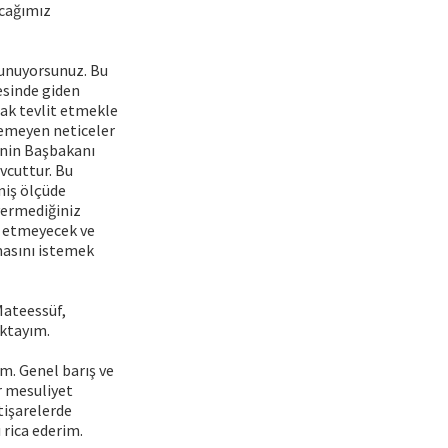
acağımız
lunuyorsunuz. Bu
esinde giden
rak tevlit etmekle
lemeyen neticeler
'nin Başbakanı
vcuttur. Bu
niş ölçüde
vermediğiniz
l etmeyecek ve
masını istemek
Mateessüf,
aktayım.
m. Genel barış ve
r mesuliyet
tişarelerde
 rica ederim.