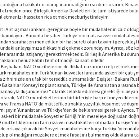
 olduğuna hakikaten inanıp inanmadığınızı sizden sorarım. Binaen
l etmeden önce Birleşik Amerika Devletleri ile tam istişarede bu
ul etmenizi hassaten rica etmek mecburiyetindeyim.
anti Antlaşması ahkamı gereğince böyle bir müdahalenin caiz oldu
ibaındayım. Bununla beraber Türkiye'nin mutasavver müdahalesin
ından sarahaten men edilen bir hal sureti olan takvimi gerçekleş
lundaki anlayışımıza dikkatinizi çekmek zorundayım. Ayrıca, söz 
er arasında istişareyi gerektirmektedir.. Birleşik Amerika bu durum
akkının henüz kabili telif olmadığı kanaatindedir.
ay Başbakan, NATO vecibelerine de dikkat nazarınızı celp etmek me
 Türk müdahalesinin Türk-Yunan kuvvetleri arasında askeri bir çatı
 zihninizde en ufak bir tereddüt olmamalıdır. Dışişleri Bakanı Rus
Bakanlar Konseyi toplantısında, Türkiye ile Yunanistan arasında b
anasıyla düşünülemez" olarak telakki edilmesi gerektiğini beyan
bı olarak, NATO memleketlerinin birbirleriyle harp etmeyeceklerin
a ve Fransa NATO'da müttefik olmakla yüzyıllık husumet ve düşma
ı şeyin Yunanistan ve Türkiye'den de beklenmesi gerekir. Ayrıca, 
k askeri bir müdahale Sovyetler Birliği'nin meseleye doğrudan doğ
O müttefiklerinizin tam rıza ve muvafakatleri olmadan Türkiye'nin 
nde ortaya çıkacak bir Sovyet müdahalesine karşı Türkiye'yi müda
 olup olmadığını müzakere etmek fırsatını bulmamış olduklarını ta