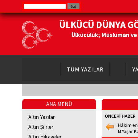
ÜLKÜCÜ DÜNYA G
Ülkücülük; Müslüman ve Do
TÜM YAZILAR
Y
ANA MENÜ
ÖNCEKİ HABER
Altın Yazılar
Hâkim en
Altın Şiirler
M.Yaşar K
Altın Hikayeler