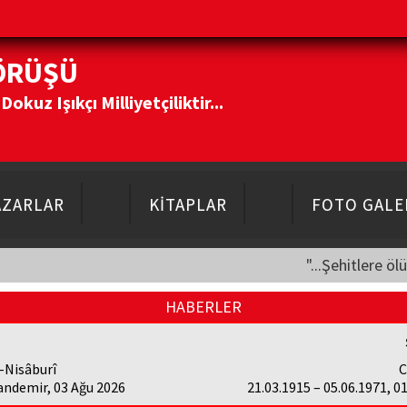
ÖRÜŞÜ
kuz Işıkçı Milliyetçiliktir...
AZARLAR
KİTAPLAR
FOTO GALE
"...Şehitlere öl
HABERLER
-Nisâburî
C
andemir, 03 Ağu 2026
21.03.1915 – 05.06.1971, 0