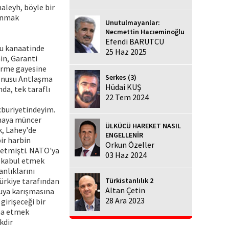
aleyh, böyle bir
lunmak
Unutulmayanlar:
Necmettin Hacıeminoğlu
Efendi BARUTCU
ğu kanaatinde
25 Haz 2025
in, Garanti
tirme gayesine
Serkes (3)
konusu Antlaşma
Hüdai KUŞ
da, tek taraflı
22 Tem 2024
cburiyetindeyim.
şmaya müncer
ÜLKÜCÜ HAREKET NASIL
k, Lahey'de
ENGELLENİR
ir harbin
Orkun Özeller
 etmişti. NATO'ya
03 Haz 2024
i kabul etmek
nlıklarını
Türkiye tarafından
Türkistanlılık 2
Altan Çetin
ruya karışmasına
28 Ara 2023
girişeceği bir
faa etmek
kdir