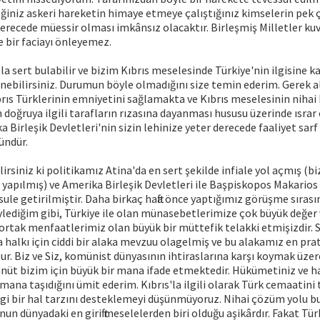
eğiniz askeri hareketin himaye etmeye çalıştığınız kimselerin pek
recede müessir olması imkânsız olacaktır. Birleşmiş Milletler kuv
 bir faciayı önleyemez.
la sert bulabilir ve bizim Kıbrıs meselesinde Türkiye'nin ilgisine k
ebilirsiniz. Durumun böyle olmadığını size temin ederim. Gerek 
brıs Türklerinin emniyetini sağlamakta ve Kıbrıs meselesinin nihai 
doğruya ilgili tarafların rızasına dayanması hususu üzerinde ısra
 Birleşik Devletleri'nin sizin lehinize yeter derecede faaliyet sarf
ndür.
lirsiniz ki politikamız Atina'da en sert şekilde infiale yol açmış (
yapılmış) ve Amerika Birleşik Devletleri ile Başpiskopos Makarios 
ule getirilmiştir. Daha birkaç hafta önce yaptığımız görüşme sırasın
lediğim gibi, Türkiye ile olan münasebetlerimize çok büyük değer v
ortak menfaatlerimiz olan büyük bir müttefik telakki etmişizdir. S
 halkı için ciddi bir alaka mevzuu olagelmiş ve bu alakamız en prat
ur. Biz ve Siz, komünist dünyasının ihtiraslarına karşı koymak üzer
nüt bizim için büyük bir mana ifade etmektedir. Hükümetiniz ve ha
 mana taşıdığını ümit ederim. Kıbrıs'la ilgili olarak Türk cemaatin
gi bir hal tarzını desteklemeyi düşünmüyoruz. Nihai çözüm yolu 
un dünyadaki en girift meselelerden biri olduğu aşikârdır. Fakat Türk