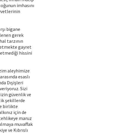
 çoğunun imhasını
vetlerinin
arşı bigane
alenen gerek
hal tarzının
r etmekte gayret
 etmediği hissini
bizim aleyhimize
arasında esaslı
da Dışişleri
eriyoruz. Sizi
izin güvenlik ve
ik şekillerde
e birlikte
lkınız için de
i tehlikeye maruz
bulmaya muvaffak
iye ve Kıbrıslı