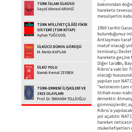
TÜRK İSLAM ÜLKÜSÜ
bakımından doğru
Seyid Ahmed ARVASÎ
harekete tevessü
mesuliyetini kab
TÜRK MÝLLİYETÇİLİİĞİ FİKİR
1960 tarihli Gar
SİSTEMİ (TÜM KİTAP)
bulunduğunuz int
Ayhan TUĞCUGİL
Antlaşması taraf
matuf olacağı yo
ÜLKÜCÜ DÜNYA GÖRÜŞÜ
teminatçı Devletl
M. Metin KAPLAN
harekete geçine h
Diğer taraftan, B
ÜLKÜ YOLU
Kıbrıs'a vaki bir
Namık Kemal ZEYBEK
olacağı hususunda
yapılan son NATO 
"kelimenin tam m
TÜRK-ERMENİ İLİŞKİLERİ VE
iltihak esası ica
1915 OLAYLARI
demektir. Almany
Prof. Dr. İBRAHİM TELLİOĞLU
gömmüşlerdir; ayn
Kıbrıs'a yapılaca
yol açabilir. NAT
hareket neticesi
mükellefiyetleri