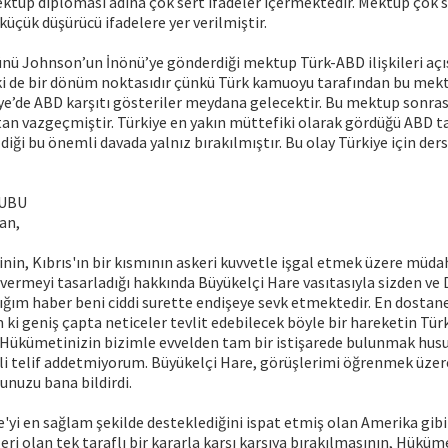
Mektup diplomasi adına çok sert ifadeler içermektedir. Mektup çok s
küçük düşürücü ifadelere yer verilmiştir.
ünü Johnson’un İnönü’ye gönderdiği mektup Türk-ABD ilişkileri açı
elki de bir dönüm noktasıdır çünkü Türk kamuoyu tarafından bu mekt
ye’de ABD karşıtı gösteriler meydana gelecektir. Bu mektup sonrası
n vazgeçmiştir. Türkiye en yakın müttefiki olarak gördüğü ABD t
diği bu önemli davada yalnız bırakılmıştır. Bu olay Türkiye için ders
UBU
an,
in, Kıbrıs'ın bir kısmının askeri kuvvetle işgal etmek üzere müd
ermeyi tasarladığı hakkında Büyükelçi Hare vasıtasıyla sizden ve D
ğım haber beni ciddi surette endişeye sevk etmektedir. En dostane
 ki geniş çapta neticeler tevlit edebilecek böyle bir hareketin Tür
, Hükümetinizin bizimle evvelden tam bir istişarede bulunmak hus
li telif addetmiyorum. Büyükelçi Hare, görüşlerimi öğrenmek üzer
unuzu bana bildirdi.
ye'yi en sağlam şekilde desteklediğini ispat etmiş olan Amerika gibi
eri olan tek taraflı bir kararla karşı karşıya bırakılmasının, Hüküm