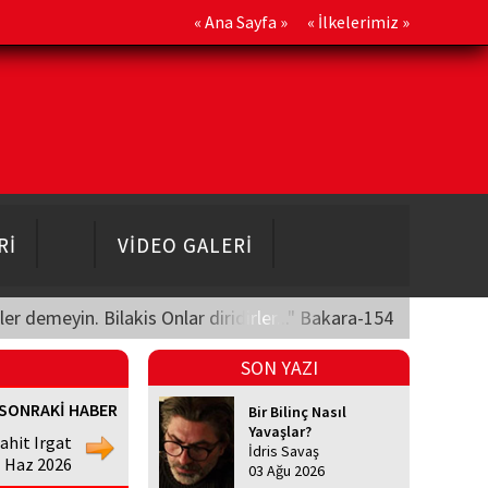
«
Ana Sayfa
» «
İlkelerimiz
»
Rİ
VİDEO GALERİ
üler demeyin. Bilakis Onlar diridirler..." Bakara-154
SON YAZI
SONRAKİ HABER
Bir Bilinç Nasıl
Yavaşlar?
ahit Irgat
İdris Savaş
1 Haz 2026
03 Ağu 2026