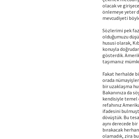
olacak ve girişec
önlemeye yeter de
mevcudiyeti böyle
Sözlerimi pek faz
olduğumuzu düşün
hususi olarak, Kı
konuyla doğrudan 
gösterdik. Amerika
taşımanız mümkü
Fakat herhalde bi
orada nümayişler 
bir uzaklaşma hus
Bakanınıza da söy
kendisiyle temel 
refahınız Amerika
ifadesini bulmuşt
dövüştük. Bu tesa
aynı derecede bir
bırakacak herhan
olamadık, zira bun