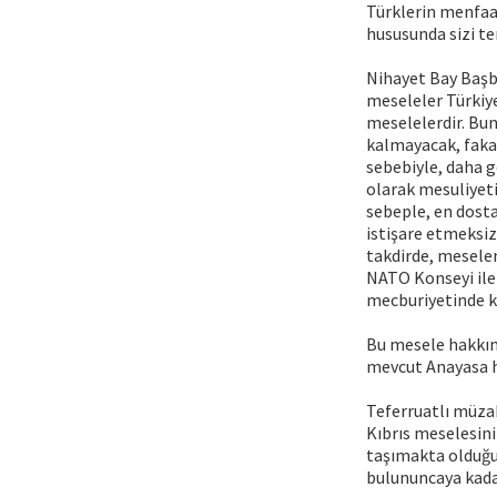
Türklerin menfaa
hususunda sizi t
Nihayet Bay Başb
meseleler Türkiye
meselelerdir. Bun
kalmayacak, fakat
sebebiyle, daha 
olarak mesuliyet
sebeple, en dosta
istişare etmeksi
takdirde, meselen
NATO Konseyi ile 
mecburiyetinde k
Bu mesele hakkın
mevcut Anayasa h
Teferruatlı müzak
Kıbrıs meselesini
taşımakta olduğu
bulununcaya kadar