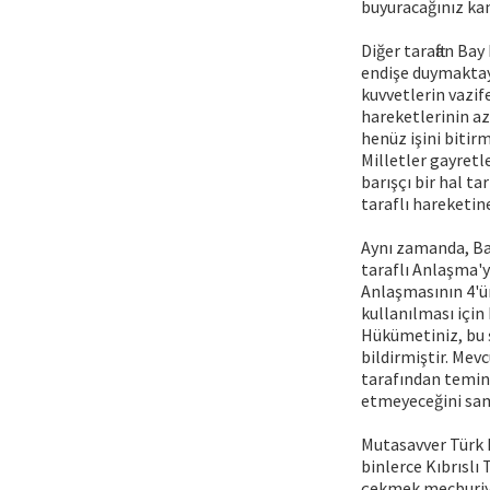
buyuracağınız ka
Diğer taraftan Bay
endişe duymaktayı
kuvvetlerin vazif
hareketlerinin az
henüz işini bitir
Milletler gayretl
barışçı bir hal t
taraflı hareketin
Aynı zamanda, Bay
taraflı Anlaşma'
Anlaşmasının 4'ü
kullanılması için
Hükümetiniz, bu 
bildirmiştir. Mev
tarafından temin
etmeyeceğini sam
Mutasavver Türk h
binlerce Kıbrıslı
çekmek mecburiyet