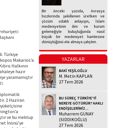
Bir önceki yazıda, Avrasya
bozkırında şekillenen üretken ve
çözüm odaklı anlayışın, İslam
medeniyetinin ilim ve kurum
umhuriyeti
geleneğiyle buluştuğunda nasıl
büyük bir medeniyet hamlesine
Başkanı
dönüştüğünü ele almaya çalıştım.
i. Türkiye
YAZARLAR
skopos Makarios’a
Kıbrıs Halkının
BAKİ YEŞİLOĞLU
dahaleye hazır
M. Metin KAPLAN
 işe yaramamıştır
27 Tem 2026
i.
diplomatik
BU SÜREÇ TÜRKİYE’Yİ
ir. 2 Haziran
NEREYE GÖTÜRÜR? HAKLI
üyükelçisine
ENDİŞELERİMİZ...
shington’a
Muharrem GÜNAY
ştır ve bu mektup
(SIDDIKOĞLU)
met İnönü’ye
27 Tem 2026