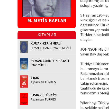
ulaştırılmıştır. 
üslupla yazılmış, 
5 Haziran 1964 g
M. METİN KAPLAN
kırıklığıdır ve b
öğrenilince Türki
çıkarma yapmakta
KİTAPLAR
Türklerin katledil
olaydır.
KUR'AN-KERİM MEALİ
ELMALILI HAMDİ YAZIR MEÂLİ
JOHNSON MEKT
Sayın Bay Başbak
PEYGAMBERİMİZİN HAYATI
Türkiye Hükümetin
İrfan YÜCEL
bulunmaya karar v
Bakanınızdan aldı
9 IŞIK
belirtmek isterim
Alparslan TÜRKEŞ
takip edilmesini
taahhüdü ile kabi
tehir etmiş olduğ
9 IŞIK VE TÜRKÝYE
Alparslan TÜRKEŞ
Yıllar boyu Türki
bu şekilde neticel