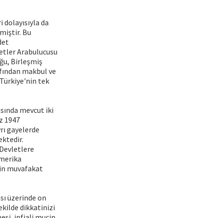
i dolayısıyla da
miştir. Bu
det
letler Arabulucusu
uğu, Birleşmiş
afından makbul ve
Türkiye'nin tek
asında mevcut iki
z 1947
rı gayelerde
ektedir.
Devletlere
Amerika
rin muvafakat
ası üzerinde on
ekilde dikkatinizi
si, infiali mucip