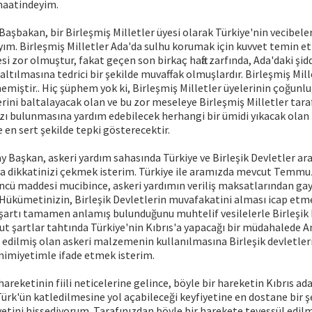
naatindeyim.
 Başbakan, bir Birleşmiş Milletler üyesi olarak Türkiye'nin vecibeler
m. Birleşmiş Milletler Ada'da sulhu korumak için kuvvet temin et
esi zor olmuştur, fakat geçen son birkaç hafta zarfında, Ada'daki şid
altılmasına tedrici bir şekilde muvaffak olmuşlardır. Birleşmiş Mil
memiştir.. Hiç şüphem yok ki, Birleşmiş Milletler üyelerinin çoğunl
erini baltalayacak olan ve bu zor meseleye Birleşmiş Milletler tar
arzı bulunmasına yardım edebilecek herhangi bir ümidi yıkacak olan 
e en sert şekilde tepki gösterecektir.
 Başkan, askeri yardım sahasında Türkiye ve Birleşik Devletler ar
ya dikkatinizi çekmek isterim. Türkiye ile aramızda mevcut Temmu
ncü maddesi mucibince, askeri yardımın veriliş maksatlarından gay
 Hükümetinizin, Birleşik Devletlerin muvafakatini alması icap etm
şartı tamamen anlamış bulunduğunu muhtelif vesilelerle Birleşik 
cut şartlar tahtında Türkiye'nin Kıbrıs'a yapacağı bir müdahalede 
 edilmiş olan askeri malzemenin kullanılmasına Birleşik devletle
imiyetimle ifade etmek isterim.
areketinin fiili neticelerine gelince, böyle bir hareketin Kıbrıs ad
 Türk'ün katledilmesine yol açabileceği keyfiyetine en dostane bir ş
ini hissediyorum. Tarafınızdan böyle bir harekete tevessül edilme