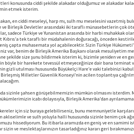
tleri konusunda ciddi şekilde alakadar olduğumuz ve alakadar kal
emin etmek isterim.
akan, en ciddi meseleyi, harp mı, sulh mu meselesini vazetmiş bu
 ve Birleşik Devletler arasındaki iki taraflı münasebetlerin çok öt
lar, sadece Türkiye ve Yunanistan arasında bir harbi muhakkak ola
 Kıbrıs'a tek taraflı bir müdahalenin doğuracağı, önceden kestiri
geniş çapta muhasemata yol açabilecektir. Sizin Türkiye Hükümeti
iniz var, benim de Birleşik Amerika Başkanı olarak mesuliyetim me
ne şekilde size şunu bildirmek isterim ki, bizimle yeniden ve en ge
zin böyle bir harekete tevessül etmeyeceğinize dair bana teminat 
in gizli utulması hususunda Büyükelçi Hare'e vaki talebinizi kabu
Birleşmiş Milletler Güvenlik Konseyi'nin acilen toplantıya çağrıl
alacağım.
da sizinle şahsen görüşebilmemizin mümkün olmasını isterdim. 
ükümlerimizin icabı dolayısıyla, Birleşik Amerika'dan ayrılamam
ereler için siz buraya gelebilirseniz, bunu memnuniyetle karşıları
n aklıselimle ve sulh yoluyla halli hususunda sizinle benim çok ağı
muzu hissediyorum. Bu itibarla aramızda en geniş ve en samimi is
 sizin ve meslektaşlarınızın tasarladığınız kararı geri bırakmanızı