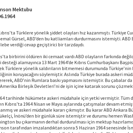
nson Mektubu
06.1964
 Kıbrıs’ta Türklere yönelik şiddet olayları hız kazanmıştı. Türkiye C
mal Gürsel, ABD’den bu katliamları durdurmasını istemişti. ABD 
ebe verdiği cevap geçiştirici bir tarzdaydı.
’ta birbirini öldüren iki cemaat vardı ABD olayların farkında değild
i desteği alamayınca 13 Mart 1964’de Kıbrıs Cumhurbaşkanı Başpi
k Türklere yönelik saldırıların bitmemesi durumunda Türkiye’nin 
iğinin koruyacağını söylemiştir. Aslında Türkiye burada askeri mü
ererek, ABD’nin Rumlara baskı yapmasını istemiştir. Bu çabalar da
Amerika Birleşik Devletleri’ni de işin içine katarak sorunu çözmekt
4 tarihinde hükümete askeri müdahale için yetki vermiştir. Tüm 
n Kıbrıs’ta 1964 Nisan ve Mayıs aylarında çatışmalar devam etmişt
anmış ve askeri müdahale kararı çıkmıştır. Bu karar ABD Ankara B
üyükelçi, İnönü’den bir günlük süre istemiştir ve durumu hemen Wa
hington bu çıkarmanın derhal durdurulması için mektup hazırlamı
son tarafından imzalandıktan sonra 5 Haziran 1964 senesinde İs