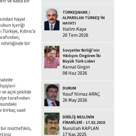
ert ve kaba bir
TÜRKEŞNAME /
ALPARSLAN TÜRKEŞ’İN
sından hayal
HAYATI
ubun içeriği
Halim Kaya
 Türkiye, Kıbrıs’a
20 Tem 2026
arafından,
 niteliğinde bir
Sovyetler Birliği'nin
Yıkılışını Öngören İki
Büyük Türk Lideri
Kemal Girgin
08 Haz 2026
ahalede
ışişleri
DURUM
 ve açık şekilde
Yusuf Yılmaz ARAÇ
kiye tarafından
26 May 2026
usundaki
e birkaç saat
DİRİLİŞ NESLİNİN
FİRARÎLERİ - 17.02.2010
 bir müttefikin,
Nurullah KAPLAN
etiniz
17 Kas 2025