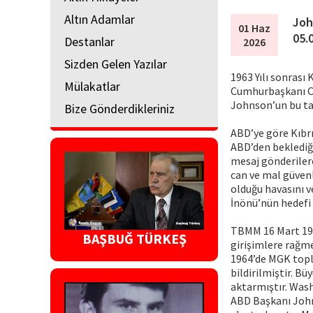
Altın Adamlar
Joh
01 Haz
05.
Destanlar
2026
Sizden Gelen Yazılar
1963 Yılı sonrası
Mülakatlar
Cumhurbaşkanı Ce
Johnson’un bu tal
Bize Gönderdikleriniz
ABD’ye göre Kıbrıs
ABD’den beklediğ
mesaj gönderilere
can ve mal güvenl
olduğu havasını v
İnönü’nün hedefi 
TBMM 16 Mart 196
BAŞBUĞ TÜRKEŞ
girişimlere rağme
1964’de MGK topl
bildirilmiştir. B
aktarmıştır. Was
ABD Başkanı John