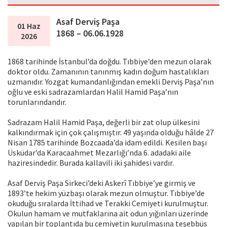
Asaf Derviş Paşa
01 Haz
1868 – 06.06.1928
2026
1868 tarihinde İstanbul’da doğdu. Tıbbiye’den mezun olarak
doktor oldu. Zamanının tanınmış kadın doğum hastalıkları
uzmanıdır. Yozgat kumandanlığından emekli Derviş Paşa’nın
oğlu ve eski sadrazamlardan Halil Hamid Paşa’nın
torunlarındandır.
Sadrazam Halil Hamid Paşa, değerli bir zat olup ülkesini
kalkındırmak için çok çalışmıştır. 49 yaşında olduğu hâlde 27
Nisan 1785 tarihinde Bozcaada’da idam edildi. Kesilen başı
Üsküdar’da Karacaahmet Mezarlığı’nda 6. adadaki aile
haziresindedir. Burada kallavili iki şahidesi vardır.
Asaf Derviş Paşa Sirkeci’deki Askerî Tıbbiye’ye girmiş ve
1893’te hekim yüzbaşı olarak mezun olmuştur. Tıbbiye’de
okuduğu sıralarda İttihad ve Terakki Cemiyeti kurulmuştur.
Okulun hamam ve mutfaklarına ait odun yığınları üzerinde
yapılan bir toplantıda bu cemiyetin kurulmasına teşebbüs