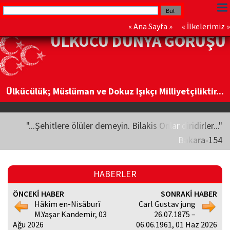
«
Ana Sayfa
» «
İlkelerimiz
»
ÜLKÜCÜ DÜNYA GÖRÜŞÜ
Ülkücülük; Müslüman ve Dokuz Işıkçı Milliyetçiliktir...
"...Şehitlere ölüler demeyin. Bilakis Onlar diridirler..."
Bakara-154
HABERLER
ÖNCEKİ HABER
SONRAKİ HABER
Hâkim en-Nisâburî
Carl Gustav jung
M.Yaşar Kandemir, 03
26.07.1875 –
Ağu 2026
06.06.1961, 01 Haz 2026