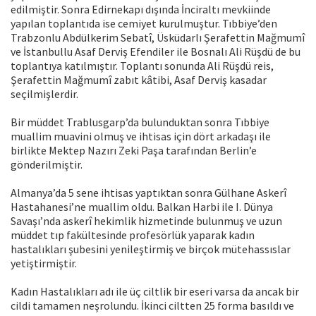
edilmiştir. Sonra Edirnekapı dışında İnciraltı mevkiinde
yapılan toplantıda ise cemiyet kurulmuştur. Tıbbiye’den
Trabzonlu Abdülkerim Sebatî, Üsküdarlı Şerafettin Mağmumî
ve İstanbullu Asaf Derviş Efendiler ile Bosnalı Ali Rüşdü de bu
toplantıya katılmıştır. Toplantı sonunda Ali Rüşdü reis,
Şerafettin Mağmumî zabıt kâtibi, Asaf Derviş kasadar
seçilmişlerdir.
Bir müddet Trablusgarp’da bulunduktan sonra Tıbbiye
muallim muavini olmuş ve ihtisas için dört arkadaşı ile
birlikte Mektep Nazırı Zeki Paşa tarafından Berlin’e
gönderilmiştir.
Almanya’da 5 sene ihtisas yaptıktan sonra Gülhane Askerî
Hastahanesi’ne muallim oldu. Balkan Harbi ile I. Dünya
Savaşı’nda askerî hekimlik hizmetinde bulunmuş ve uzun
müddet tıp fakültesinde profesörlük yaparak kadın
hastalıkları şubesini yenileştirmiş ve birçok mütehassıslar
yetiştirmiştir.
Kadın Hastalıkları adı ile üç ciltlik bir eseri varsa da ancak bir
cildi tamamen neşrolundu. İkinci ciltten 25 forma basıldı ve