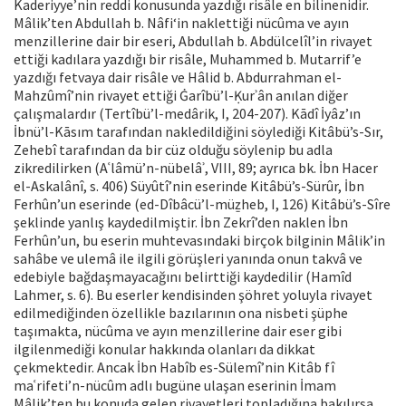
Kaderiyye’nin reddi konusunda yazdığı risâle en bilinenidir.
Mâlik’ten Abdullah b. Nâfi‘in naklettiği nücûma ve ayın
menzillerine dair bir eseri, Abdullah b. Abdülcelîl’in rivayet
ettiği kadılara yazdığı bir risâle, Muhammed b. Mutarrif’e
yazdığı fetvaya dair risâle ve Hâlid b. Abdurrahman el-
Mahzûmî’nin rivayet ettiği Ġarîbü’l-Ḳurʾân anılan diğer
çalışmalardır (Tertîbü’l-medârik, I, 204-207). Kādî İyâz’ın
İbnü’l-Kāsım tarafından nakledildiğini söylediği Kitâbü’s-Sır,
Zehebî tarafından da bir cüz olduğu söylenip bu adla
zikredilirken (Aʿlâmü’n-nübelâʾ, VIII, 89; ayrıca bk. İbn Hacer
el-Askalânî, s. 406) Süyûtî’nin eserinde Kitâbü’s-Sürûr, İbn
Ferhûn’un eserinde (ed-Dîbâcü’l-müẕheb, I, 126) Kitâbü’s-Sîre
şeklinde yanlış kaydedilmiştir. İbn Zekrî’den naklen İbn
Ferhûn’un, bu eserin muhtevasındaki birçok bilginin Mâlik’in
sahâbe ve ulemâ ile ilgili görüşleri yanında onun takvâ ve
edebiyle bağdaşmayacağını belirttiği kaydedilir (Hamîd
Lahmer, s. 6). Bu eserler kendisinden şöhret yoluyla rivayet
edilmediğinden özellikle bazılarının ona nisbeti şüphe
taşımakta, nücûma ve ayın menzillerine dair eser gibi
ilgilenmediği konular hakkında olanları da dikkat
çekmektedir. Ancak İbn Habîb es-Sülemî’nin Kitâb fî
maʿrifeti’n-nücûm adlı bugüne ulaşan eserinin İmam
Mâlik’ten bu konuda gelen rivayetleri topladığına bakılırsa