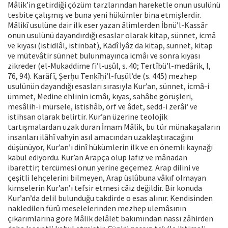
Mâlik’in getirdiği çözüm tarzlarından hareketle onun usulünü
tesbite çalışmış ve buna yeni hükümler bina etmişlerdir.
Mâlikî usulüne dair ilk eser yazan âlimlerden İbnü’l-Kassâr
onun usulünü dayandırdığı esaslar olarak kitap, sünnet, icmâ
ve kıyası (istidlâl, istinbat), Kādî İyâz da kitap, sünnet, kitap
ve mütevâtir sünnet bulunmayınca icmâı ve sonra kıyası
zikreder (el-Muḳaddime fi’l-uṣûl, s. 40; Tertîbü’l-medârik, I,
76, 94). Karâfî, Şerḥu Tenḳīḥi’l-fuṣûl’de (s. 445) mezhep
usulünün dayandığı esasları sırasıyla Kur’an, sünnet, icmâ-i
ümmet, Medine ehlinin icmâı, kıyas, sahâbe görüşleri,
mesâlih-i mürsele, istishâb, örf ve âdet, sedd-i zerâi‘ ve
istihsan olarak belirtir. Kur’an üzerine teolojik
tartışmalardan uzak duran İmam Mâlik, bu tür münakaşaların
insanları ilâhî vahyin asıl amacından uzaklaştıracağını
düşünüyor, Kur’an’ı dinî hükümlerin ilk ve en önemli kaynağı
kabul ediyordu. Kur’an Arapça olup lafız ve mânadan
ibarettir; tercümesi onun yerine geçemez. Arap dilini ve
çeşitli lehçelerini bilmeyen, Arap üslûbuna vâkıf olmayan
kimselerin Kur’an’ı tefsir etmesi câiz değildir. Bir konuda
Kur’an’da delil bulunduğu takdirde o esas alınır. Kendisinden
nakledilen fürû meselelerinden mezhep ulemâsının
çıkarımlarına göre Mâlik delâlet bakımından nassı zâhirden