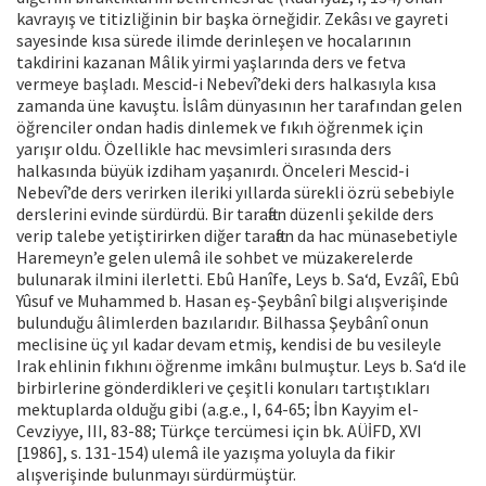
kavrayış ve titizliğinin bir başka örneğidir. Zekâsı ve gayreti
sayesinde kısa sürede ilimde derinleşen ve hocalarının
takdirini kazanan Mâlik yirmi yaşlarında ders ve fetva
vermeye başladı. Mescid-i Nebevî’deki ders halkasıyla kısa
zamanda üne kavuştu. İslâm dünyasının her tarafından gelen
öğrenciler ondan hadis dinlemek ve fıkıh öğrenmek için
yarışır oldu. Özellikle hac mevsimleri sırasında ders
halkasında büyük izdiham yaşanırdı. Önceleri Mescid-i
Nebevî’de ders verirken ileriki yıllarda sürekli özrü sebebiyle
derslerini evinde sürdürdü. Bir taraftan düzenli şekilde ders
verip talebe yetiştirirken diğer taraftan da hac münasebetiyle
Haremeyn’e gelen ulemâ ile sohbet ve müzakerelerde
bulunarak ilmini ilerletti. Ebû Hanîfe, Leys b. Sa‘d, Evzâî, Ebû
Yûsuf ve Muhammed b. Hasan eş-Şeybânî bilgi alışverişinde
bulunduğu âlimlerden bazılarıdır. Bilhassa Şeybânî onun
meclisine üç yıl kadar devam etmiş, kendisi de bu vesileyle
Irak ehlinin fıkhını öğrenme imkânı bulmuştur. Leys b. Sa‘d ile
birbirlerine gönderdikleri ve çeşitli konuları tartıştıkları
mektuplarda olduğu gibi (a.g.e., I, 64-65; İbn Kayyim el-
Cevziyye, III, 83-88; Türkçe tercümesi için bk. AÜİFD, XVI
[1986], s. 131-154) ulemâ ile yazışma yoluyla da fikir
alışverişinde bulunmayı sürdürmüştür.