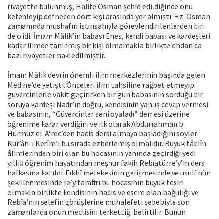
rivayette bulunmuş, Halife Osman şehid edildiğinde onu
kefenleyip defneden dört kişi arasında yer almıştı. Hz. Osman
zamanında mushafın istinsahıyla görevlendirilenlerden biri
de o idi. İmam Mâlik’in babası Enes, kendi babası ve kardeşleri
kadar ilimde tanınmış bir kişi olmamakla birlikte ondan da
bazı rivayetler nakledilmiştir.
İmam Mâlik devrin önemli ilim merkezlerinin başında gelen
Medine’de yetişti. Önceleri ilim tahsiline rağbet etmeyip
güvercinlerle vakit geçirirken bir gün babasının sorduğu bir
soruya kardeşi Nadr’ın doğru, kendisinin yanlış cevap vermesi
ve babasının, “Güvercinler seni oyaladı” demesi üzerine
öğrenime karar verdiğini ve ilk olarak Abdurrahman b.
Hürmüz el-A‘rec’den hadis dersi almaya başladığını söyler.
Kur’ân-ı Kerîm’i bu sırada ezberlemiş olmalıdır. Büyük tâbiîn
âlimlerinden biri olan bu hocasının yanında geçirdiği yedi
yıllık öğrenim hayatından meşhur fakih Rebîatürre’y’in ders
halkasına katıldı. Fıkhî melekesinin gelişmesinde ve usulünün
şekillenmesinde re’y taraftarı bu hocasının büyük tesiri
olmakla birlikte kendisinin hadis ve esere olan bağlılığı ve
Rebîa’nın selefin görüşlerine muhalefeti sebebiyle son
zamanlarda onun meclisini terkettiği belirtilir. Bunun