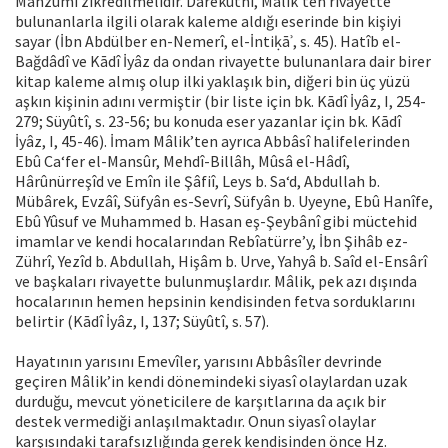
Mahzûmî zikredilmelidir. Dârekutnî, Mâlik’ten rivayette
bulunanlarla ilgili olarak kaleme aldığı eserinde bin kişiyi
sayar (İbn Abdülber en-Nemerî, el-İntiḳāʾ, s. 45). Hatîb el-
Bağdâdî ve Kādî İyâz da ondan rivayette bulunanlara dair birer
kitap kaleme almış olup ilki yaklaşık bin, diğeri bin üç yüzü
aşkın kişinin adını vermiştir (bir liste için bk. Kādî İyâz, I, 254-
279; Süyûtî, s. 23-56; bu konuda eser yazanlar için bk. Kādî
İyâz, I, 45-46). İmam Mâlik’ten ayrıca Abbâsî halifelerinden
Ebû Ca‘fer el-Mansûr, Mehdî-Billâh, Mûsâ el-Hâdî,
Hârûnürreşîd ve Emîn ile Şâfiî, Leys b. Sa‘d, Abdullah b.
Mübârek, Evzâî, Süfyân es-Sevrî, Süfyân b. Uyeyne, Ebû Hanîfe,
Ebû Yûsuf ve Muhammed b. Hasan eş-Şeybânî gibi müctehid
imamlar ve kendi hocalarından Rebîatürre’y, İbn Şihâb ez-
Zührî, Yezîd b. Abdullah, Hişâm b. Urve, Yahyâ b. Saîd el-Ensârî
ve başkaları rivayette bulunmuşlardır. Mâlik, pek azı dışında
hocalarının hemen hepsinin kendisinden fetva sorduklarını
belirtir (Kādî İyâz, I, 137; Süyûtî, s. 57).
Hayatının yarısını Emevîler, yarısını Abbâsîler devrinde
geçiren Mâlik’in kendi dönemindeki siyasî olaylardan uzak
durduğu, mevcut yöneticilere de karşıtlarına da açık bir
destek vermediği anlaşılmaktadır. Onun siyasî olaylar
karşısındaki tarafsızlığında gerek kendisinden önce Hz.