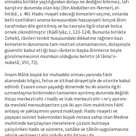
olmakla birlikte yaşlılığından dolayı ne dediğini bilemez, lafı
karıştırır durumda olan kişi (İbn Abdülber en-Nemerî, el-
İntiḳāʾ, s. 46). Hadis rivayet edeceği kimseleri seçme, onlarda
belli özellikleri arama konusundaki hassasiyeti birçok âlim
tarafından dile getirilmiş ve bu tavrıyla ilgili olarak bolca
örnek zikredilmiştir (Kādî İyâz, I, 123-124). Bununla birlikte
Zehebî, râvileri tenkit hususundaki dikkatine rağmen bazı
kimselerin durumuna tam muttali olamamasının, dolayısıyla
güvenilir kabul ettiği bazı râvilerin başka âlimlerce böyle
görülmemesinin mümkün olduğunu belirtir (Aʿlâmü’n-
nübelâʾ, VIII, 72).
İmam Mâlik büyük bir muhaddis olması yanında fıkıh
alanındaki bilgisi, fetva ve ictihad dirayetiyle de otorite kabul
edilirdi. Esasen onun yaşadığı dönemde bu iki alanla ilgili
uzmanlaşma birbirinden tamamen ayrılmış durumda değildi.
Hicaz merkezli ehl-i hadîs ve Irak merkezli ehl-i re’y ayırımı
da meslekî mensubiyetten çok iki ayrı ilim muhitinin fıkhî
anlayış ve yaklaşımını yansıtmaktaydı. Hadis rivayeti ve
yaşayan sünnet bakımından büyük mirasa sahip olan Medine
muhitinde karşılaşılan meselelere çözüm bulmaya
çalışılırken hadis ve sünnete, sahâbe ve tâbiîn uygulamasına
ağırlık verilmesi tabii olduğu gibi ihtiyacı da