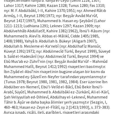
rivayetlerinden Yahyâ b. Yahyâ el-Leysî (Delhi 1216, 1307;
Lahor 1317; Kahire 1280; Kazan 1328; Tunus 1280; Fas 1310;
nşr. M. F. Abdülbâkī, I-II, Kahire 1370/1951; nşr. Ahmed Râtıb
Armûş, I-II, Beyrut 1390/1971; nşr. Beşşâr Avvâd Ma‘rûf,
Beyrut 1417/1997), Muhammed b. Hasan eş-Şeybânî (Lahor
1211-1213; Ludhiana 1291; Leknev 1297; Kazan 1909; nşr.
Abdülvehhâb Abdüllatîf, Kahire 1382/1962), İbnü’l-Kāsım (nşr.
Muhammed b. Alevî b. Abbas el-Mâlikî, Cidde 1405/1985,
1408/1988), Yahyâ b. Abdullah b. Bükeyr (Aligarh 1907),
Abdullah b. Mesleme el-Ka‘nebî (nşr. Abdülhafîz Mansûr,
Küveyt 1392/1972; nşr. Abdülmecîd Türkî, Beyrut 1999), Süveyd
b. Saîd el-Hadesânî (nşr. Abdülmecîd Türkî, Beyrut 1994) ve
Ebû Mus‘ab ez-Zührî’nin (nşr. Beşşâr Avvâd Ma‘rûf – Mahmûd
Muhammed Halîl, Beyrut 1412/1992) rivayetleri basılmıştır.
İbn Ziyâd el-Absî’nin rivayetinin bugüne ulaşan bir kısmı da
Muhammed eş-Şâzelî en-Neyfer tarafından yayımlanmıştır
(Tunus 1978; Beyrut 1980, 1981, 1982, 1984). Eser üzerine İbn
Abdülber en-Nemerî, Ebü’l-Velîd el-Bâcî, Ebû Bekir İbnü’l-
Arabî, Süyûtî, Muhammed b. Abdülbâkī ez-Zürkānî, Ali el-Kārî,
Şah Veliyyullah ed-Dihlevî, Abdülhay el-Leknevî, Muhammed
Tâhir b. Âşûr ve daha başka âlimler şerh yazmıştır (Sezgin, I,
460-463; Hasan ez-Zeyn el-Fîlâlî, sy. 2 [1413/1993], s. 373-383).
Ayrıca isnadı, ricâli, ileli, garîbleri, rivayetleri arasındaki