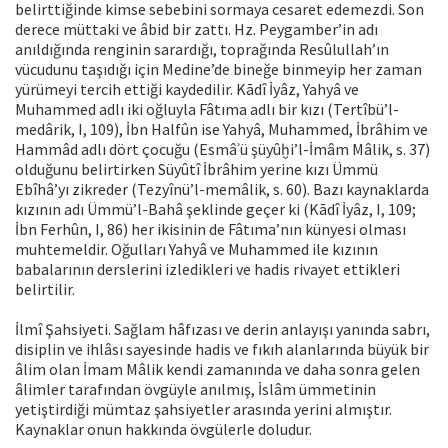
belirttiğinde kimse sebebini sormaya cesaret edemezdi. Son
derece müttaki ve âbid bir zattı. Hz. Peygamber’in adı
anıldığında renginin sarardığı, toprağında Resûlullah’ın
vücudunu taşıdığı için Medine’de bineğe binmeyip her zaman
yürümeyi tercih ettiği kaydedilir. Kādî İyâz, Yahyâ ve
Muhammed adlı iki oğluyla Fâtıma adlı bir kızı (Tertîbü’l-
medârik, I, 109), İbn Halfûn ise Yahyâ, Muhammed, İbrâhim ve
Hammâd adlı dört çocuğu (Esmâʾü şüyûḫi’l-İmâm Mâlik, s. 37)
olduğunu belirtirken Süyûtî İbrâhim yerine kızı Ümmü
Ebîhâ’yı zikreder (Tezyînü’l-memâlik, s. 60). Bazı kaynaklarda
kızının adı Ümmü’l-Bahâ şeklinde geçer ki (Kādî İyâz, I, 109;
İbn Ferhûn, I, 86) her ikisinin de Fâtıma’nın künyesi olması
muhtemeldir. Oğulları Yahyâ ve Muhammed ile kızının
babalarının derslerini izledikleri ve hadis rivayet ettikleri
belirtilir.
İlmî Şahsiyeti. Sağlam hâfızası ve derin anlayışı yanında sabrı,
disiplin ve ihlâsı sayesinde hadis ve fıkıh alanlarında büyük bir
âlim olan İmam Mâlik kendi zamanında ve daha sonra gelen
âlimler tarafından övgüyle anılmış, İslâm ümmetinin
yetiştirdiği mümtaz şahsiyetler arasında yerini almıştır.
Kaynaklar onun hakkında övgülerle doludur.