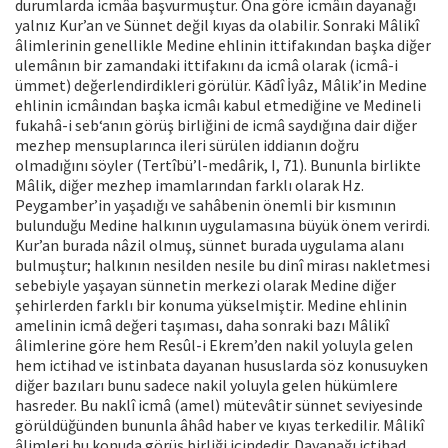
durumlarda icmâa başvurmuştur. Ona göre icmâın dayanağı
yalnız Kur’an ve Sünnet değil kıyas da olabilir. Sonraki Mâlikî
âlimlerinin genellikle Medine ehlinin ittifakından başka diğer
ulemânın bir zamandaki ittifakını da icmâ olarak (icmâ-i
ümmet) değerlendirdikleri görülür. Kādî İyâz, Mâlik’in Medine
ehlinin icmâından başka icmâı kabul etmediğine ve Medineli
fukahâ-i seb‘anın görüş birliğini de icmâ saydığına dair diğer
mezhep mensuplarınca ileri sürülen iddianın doğru
olmadığını söyler (Tertîbü’l-medârik, I, 71). Bununla birlikte
Mâlik, diğer mezhep imamlarından farklı olarak Hz.
Peygamber’in yaşadığı ve sahâbenin önemli bir kısmının
bulunduğu Medine halkının uygulamasına büyük önem verirdi.
Kur’an burada nâzil olmuş, sünnet burada uygulama alanı
bulmuştur; halkının nesilden nesile bu dinî mirası nakletmesi
sebebiyle yaşayan sünnetin merkezi olarak Medine diğer
şehirlerden farklı bir konuma yükselmiştir. Medine ehlinin
amelinin icmâ değeri taşıması, daha sonraki bazı Mâlikî
âlimlerine göre hem Resûl-i Ekrem’den nakil yoluyla gelen
hem ictihad ve istinbata dayanan hususlarda söz konusuyken
diğer bazıları bunu sadece nakil yoluyla gelen hükümlere
hasreder. Bu naklî icmâ (amel) mütevâtir sünnet seviyesinde
görüldüğünden bununla âhâd haber ve kıyas terkedilir. Mâlikî
âlimleri bu konuda görüş birliği içindedir. Dayanağı ictihad