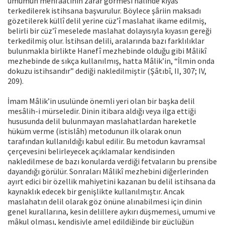
umumun menfaatinin zarar görmesi halinde kıyas
terkedilerek istihsana başvurulur. Böylece şâriin maksadı
gözetilerek küllî delil yerine cüz’î maslahat ikame edilmiş,
belirli bir cüz’î meselede maslahat dolayısıyla kıyasın gereği
terkedilmiş olur. İstihsan delili, aralarında bazı farklılıklar
bulunmakla birlikte Hanefî mezhebinde olduğu gibi Mâlikî
mezhebinde de sıkça kullanılmış, hatta Mâlik’in, “İlmin onda
dokuzu istihsandır” dediği nakledilmiştir (Şâtıbî, II, 307; IV,
209).
İmam Mâlik’in usulünde önemli yeri olan bir başka delil
mesâlih-i mürseledir. Dinin itibara aldığı veya ilga ettiği
hususunda delil bulunmayan maslahatlardan hareketle
hüküm verme (istislâh) metodunun ilk olarak onun
tarafından kullanıldığı kabul edilir. Bu metodun kavramsal
çerçevesini belirleyecek açıklamalar kendisinden
nakledilmese de bazı konularda verdiği fetvaların bu prensibe
dayandığı görülür. Sonraları Mâlikî mezhebini diğerlerinden
ayırt edici bir özellik mahiyetini kazanan bu delil istihsana da
kaynaklık edecek bir genişlikte kullanılmıştır. Ancak
maslahatın delil olarak göz önüne alınabilmesi için dinin
genel kurallarına, kesin delillere aykırı düşmemesi, umumi ve
mâkul olması, kendisiyle amel edildiğinde bir güçlüğün