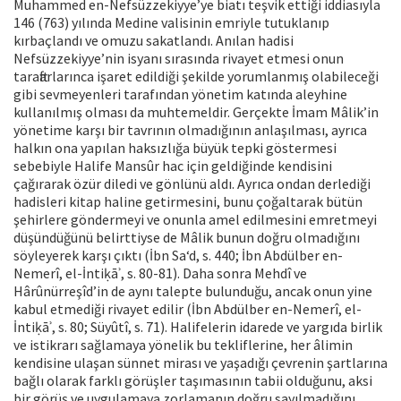
Muhammed en-Nefsüzzekiyye’ye biatı teşvik ettiği iddiasıyla
146 (763) yılında Medine valisinin emriyle tutuklanıp
kırbaçlandı ve omuzu sakatlandı. Anılan hadisi
Nefsüzzekiyye’nin isyanı sırasında rivayet etmesi onun
taraftarlarınca işaret edildiği şekilde yorumlanmış olabileceği
gibi sevmeyenleri tarafından yönetim katında aleyhine
kullanılmış olması da muhtemeldir. Gerçekte İmam Mâlik’in
yönetime karşı bir tavrının olmadığının anlaşılması, ayrıca
halkın ona yapılan haksızlığa büyük tepki göstermesi
sebebiyle Halife Mansûr hac için geldiğinde kendisini
çağırarak özür diledi ve gönlünü aldı. Ayrıca ondan derlediği
hadisleri kitap haline getirmesini, bunu çoğaltarak bütün
şehirlere göndermeyi ve onunla amel edilmesini emretmeyi
düşündüğünü belirttiyse de Mâlik bunun doğru olmadığını
söyleyerek karşı çıktı (İbn Sa‘d, s. 440; İbn Abdülber en-
Nemerî, el-İntiḳāʾ, s. 80-81). Daha sonra Mehdî ve
Hârûnürreşîd’in de aynı talepte bulunduğu, ancak onun yine
kabul etmediği rivayet edilir (İbn Abdülber en-Nemerî, el-
İntiḳāʾ, s. 80; Süyûtî, s. 71). Halifelerin idarede ve yargıda birlik
ve istikrarı sağlamaya yönelik bu tekliflerine, her âlimin
kendisine ulaşan sünnet mirası ve yaşadığı çevrenin şartlarına
bağlı olarak farklı görüşler taşımasının tabii olduğunu, aksi
bir görüş ve uygulamaya zorlamanın doğru sayılmadığını