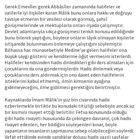
Gerek Emevîler gerek Abbâsîler zamanında halifeler ve
valilerle iyi ilişkiler kuran Mâlik bunu onlara hakkı ve doğruyu
tavsiye etmenin bir vesilesi olarak görmüş, şahsî
görüşmelerinde ve mektuplarla onları irşada çalışmıştır.
Devlet adamlarıyla sıkça görüşmesi tenkit konusu edildiğinde
bunu bilerek yaptığını, böylece onların lâyık olmayan kişilerle
istişarede bulunmasını önlemeye çalıştığını söylemiştir.
Bilhassa hac münasebetiyle Medine’ye gelen halifeler ona
büyük saygı gösterir ve kendilerine öğüt vermesini isterlerdi.
Halifeler kendisinden hadis dinledikleri gibi ders almaları için
çocuklarını da ona göndermişlerdir. Hadis dinlemek veya
çocuklarına ders aldırmak için onu davet eden halifelerin
isteklerini kabul etmemiş, ilmin kimsenin ayağına
gidemeyeceğini, ilme gidilmesi gerektiğini belirtmiştir.
Kaynaklarda İmam Mâlik’in yüz bin civarında hadis
ezberlemekle birlikte bu konudaki titizliği sebebiyle ancak az
bir kısmını rivayet ettiği belirtilir. Fetva konusunda olduğu
gibi hadis rivayeti hususunda da çekingen davranır, çok hadis
rivayet edenleri, her bildiğini söyleyenleri kınar, böyle
yapanların insanların sapmasına sebep olabileceğini söylerdi.
Vefat ettiğinde evinde sandıklar dolusu hadis yazılı sayfalar