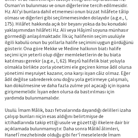
Osman’ın bulunması ve onun diğerlerine tercih edilmesidir.
Hz. Ali’yi bunlara dahil etmemesi onun bizzat hilâfete tâlip
olması ve diğerleri gibi seçilmemesinden dolayıdır (a.g.e., I,
175). Hilâfet hakkında açık bir beyanı yoksa da bu konudaki
yaklaşımından hilâfeti Hz. Ali veya Hâşimî soyuna münhasır
görmediği anlaşılmaktadır. İlk üç halifenin seçim usulüyle
ilgili kabulü onun bu yollarla halife seçimini uygun gördüğünü
gösterir. Ona göre Mekke ve Medine halkının biatı halife
seçimi için yeterli olup diğer memleketlerin de bu biata
katılması gerekir (a.g.e., I, 62). Meşrû halifelik biat yoluyla
olmakla birlikte zorla yönetimi ele geçiren kimse âdil olursa
yönetimi meşruiyet kazanır, ona karşı isyan câiz olmaz. Eğer
âdil değilse sabrederek onu doğru yola getirmeye çalışmalı,
kan dökülmesine ve daha fazla zulme yol açacağı için isyana
girişmemelidir. İsyan eden olursa da bastırılması için
yardımda bulunmamalıdır.
Usulü. İmam Mâlik, bazı fetvalarında dayandığı delilleri izaha
çalışıp bunları niçin esas aldığını belirtmişse de
ictihadlarında takip ettiği usule ve gözettiği ilkelere dair bir
açıklamada bulunmamıştır. Daha sonra Mâlikî âlimleri,
Hanefî mezhebinde olduğu gibi fer‘î meselelerde İmam