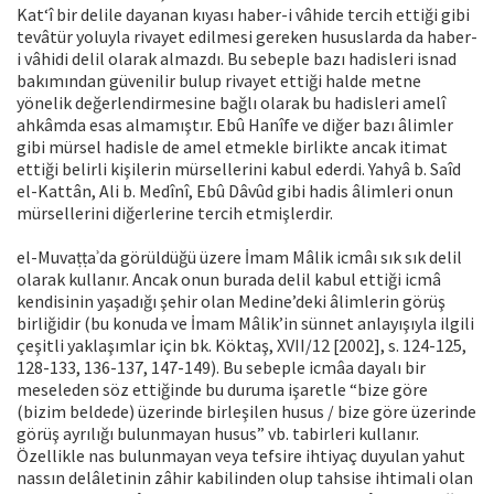
Kat‘î bir delile dayanan kıyası haber-i vâhide tercih ettiği gibi
tevâtür yoluyla rivayet edilmesi gereken hususlarda da haber-
i vâhidi delil olarak almazdı. Bu sebeple bazı hadisleri isnad
bakımından güvenilir bulup rivayet ettiği halde metne
yönelik değerlendirmesine bağlı olarak bu hadisleri amelî
ahkâmda esas almamıştır. Ebû Hanîfe ve diğer bazı âlimler
gibi mürsel hadisle de amel etmekle birlikte ancak itimat
ettiği belirli kişilerin mürsellerini kabul ederdi. Yahyâ b. Saîd
el-Kattân, Ali b. Medînî, Ebû Dâvûd gibi hadis âlimleri onun
mürsellerini diğerlerine tercih etmişlerdir.
el-Muvaṭṭaʾda görüldüğü üzere İmam Mâlik icmâı sık sık delil
olarak kullanır. Ancak onun burada delil kabul ettiği icmâ
kendisinin yaşadığı şehir olan Medine’deki âlimlerin görüş
birliğidir (bu konuda ve İmam Mâlik’in sünnet anlayışıyla ilgili
çeşitli yaklaşımlar için bk. Köktaş, XVII/12 [2002], s. 124-125,
128-133, 136-137, 147-149). Bu sebeple icmâa dayalı bir
meseleden söz ettiğinde bu duruma işaretle “bize göre
(bizim beldede) üzerinde birleşilen husus / bize göre üzerinde
görüş ayrılığı bulunmayan husus” vb. tabirleri kullanır.
Özellikle nas bulunmayan veya tefsire ihtiyaç duyulan yahut
nassın delâletinin zâhir kabilinden olup tahsise ihtimali olan