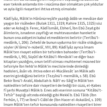
eser teknik anlamda ilm-i nücûma dair olmaktan çok yıldızlar
ve ayla ilgili rivayetleri ihtiva etmiş olmalıdır.
Kādî İyâz, Mâlik’in Hârûnürreşîd’e yazdığı âdâb ve mevâize dair
yaygın bir risâleden (Bulak 1311, 1319; Kahire 1315, 1325) söz
eder ve Asbağ b. Ferec, Kādî İsmâil, Ebherî, İbn Ebû Zeyd gibi
âlimlerin, isnadının zayıflığı ve muhtevasından hareketle
bunun ona aidiyetini kabul etmediklerini belirtir (Tertîbü’l-
medârik, I, 206). Zehebî de bunun uydurma bir risâle olduğunu
söyler (Aʿlâmü’n-nübelâʾ, VIII, 89). Kādî İyâz ayrıca İmam
Mâlik’ten rivayet edilen bir tefsirden bahseder (Tertîbü’l-
medârik, I, 90), Süyûtî de Kitâbü’l-Menâsik’i ve diğer bazı
kitapları yazdığını, onun telifi olması muhtemel müsned bir
tefsiriyle İbn Vehb’in Mâlik’in meclislerinde dinlediği
hadisleri, âsârı vb. ihtiva eden el-Mücâlesât ʿan Mâlik adlı
eserini gördüğünü belirtir (Tezyînü’l-memâlik, s. 58). Ebû
Bekir İbnü’l-Arabî, Abdullah b. Nâfi‘ es-Sâiğ’in Mâlik’ten
nakledilen tefsire dair rivayetleri derlediği bir cüzü, el-Ḳabes
fî şerḥi Muvaṭṭaʾi Mâlik b. Enes adlı eserinin sonuna “Kitâbü’t-
Tefsîr” başlığı altında eklediği gibi Mekkî b. Ebû Tâlib (İbn
Ferhûn, I, 77) ve İbnü’l-Ciâbî de (İbn Hacer el-Askalânî, s. 109)
İmam Mâlik’ten tefsir konusunda nakledilen rivayetleri birer