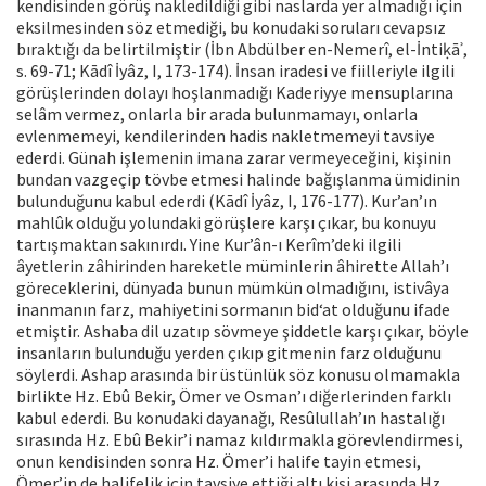
kendisinden görüş nakledildiği gibi naslarda yer almadığı için
eksilmesinden söz etmediği, bu konudaki soruları cevapsız
bıraktığı da belirtilmiştir (İbn Abdülber en-Nemerî, el-İntiḳāʾ,
s. 69-71; Kādî İyâz, I, 173-174). İnsan iradesi ve fiilleriyle ilgili
görüşlerinden dolayı hoşlanmadığı Kaderiyye mensuplarına
selâm vermez, onlarla bir arada bulunmamayı, onlarla
evlenmemeyi, kendilerinden hadis nakletmemeyi tavsiye
ederdi. Günah işlemenin imana zarar vermeyeceğini, kişinin
bundan vazgeçip tövbe etmesi halinde bağışlanma ümidinin
bulunduğunu kabul ederdi (Kādî İyâz, I, 176-177). Kur’an’ın
mahlûk olduğu yolundaki görüşlere karşı çıkar, bu konuyu
tartışmaktan sakınırdı. Yine Kur’ân-ı Kerîm’deki ilgili
âyetlerin zâhirinden hareketle müminlerin âhirette Allah’ı
göreceklerini, dünyada bunun mümkün olmadığını, istivâya
inanmanın farz, mahiyetini sormanın bid‘at olduğunu ifade
etmiştir. Ashaba dil uzatıp sövmeye şiddetle karşı çıkar, böyle
insanların bulunduğu yerden çıkıp gitmenin farz olduğunu
söylerdi. Ashap arasında bir üstünlük söz konusu olmamakla
birlikte Hz. Ebû Bekir, Ömer ve Osman’ı diğerlerinden farklı
kabul ederdi. Bu konudaki dayanağı, Resûlullah’ın hastalığı
sırasında Hz. Ebû Bekir’i namaz kıldırmakla görevlendirmesi,
onun kendisinden sonra Hz. Ömer’i halife tayin etmesi,
Ömer’in de halifelik için tavsiye ettiği altı kişi arasında Hz.