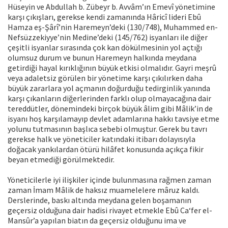
Hüseyin ve Abdullah b. Zübeyr b. Avvâm’ın Emevî yönetimine
karşı çıkışları, gerekse kendi zamanında Hâricî lideri Ebû
Hamza eş-Şârî’nin Haremeyn’deki (130/748), Muhammed en-
Nefsüzzekiyye’nin Medine’deki (145/762) isyanları ile diğer
çeşitli isyanlar sırasında çok kan dökülmesinin yol açtığı
olumsuz durum ve bunun Haremeyn halkında meydana
getirdiği hayal kırıklığının büyük etkisi olmalıdır. Gayri meşrû
veya adaletsiz görülen bir yönetime karşı çıkılırken daha
büyük zararlara yol açmanın doğurduğu tedirginlik yanında
karşı çıkanların diğerlerinden farklı olup olmayacağına dair
tereddütler, dönemindeki birçok büyük âlim gibi Mâlik’in de
isyanı hoş karşılamayıp devlet adamlarına hakkı tavsiye etme
yolunu tutmasının başlıca sebebi olmuştur. Gerek bu tavrı
gerekse halk ve yöneticiler katındaki itibarı dolayısıyla
doğacak yankılardan ötürü hilâfet konusunda açıkça fikir
beyan etmediği görülmektedir.
Yöneticilerle iyi ilişkiler içinde bulunmasına rağmen zaman
zaman İmam Mâlik de haksız muamelelere mâruz kaldı.
Derslerinde, baskı altında meydana gelen boşamanın
geçersiz olduğuna dair hadisi rivayet etmekle Ebû Ca‘fer el-
Mansûr’a yapılan biatın da geçersiz olduğunu ima ve