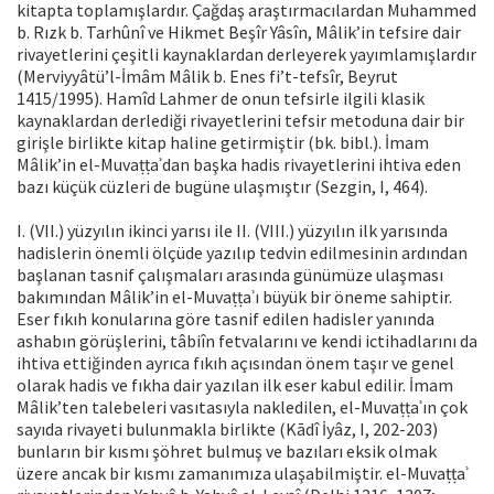
kitapta toplamışlardır. Çağdaş araştırmacılardan Muhammed
b. Rızk b. Tarhûnî ve Hikmet Beşîr Yâsîn, Mâlik’in tefsire dair
rivayetlerini çeşitli kaynaklardan derleyerek yayımlamışlardır
(Merviyyâtü’l-İmâm Mâlik b. Enes fi’t-tefsîr, Beyrut
1415/1995). Hamîd Lahmer de onun tefsirle ilgili klasik
kaynaklardan derlediği rivayetlerini tefsir metoduna dair bir
girişle birlikte kitap haline getirmiştir (bk. bibl.). İmam
Mâlik’in el-Muvaṭṭaʾdan başka hadis rivayetlerini ihtiva eden
bazı küçük cüzleri de bugüne ulaşmıştır (Sezgin, I, 464).
I. (VII.) yüzyılın ikinci yarısı ile II. (VIII.) yüzyılın ilk yarısında
hadislerin önemli ölçüde yazılıp tedvin edilmesinin ardından
başlanan tasnif çalışmaları arasında günümüze ulaşması
bakımından Mâlik’in el-Muvaṭṭaʾı büyük bir öneme sahiptir.
Eser fıkıh konularına göre tasnif edilen hadisler yanında
ashabın görüşlerini, tâbiîn fetvalarını ve kendi ictihadlarını da
ihtiva ettiğinden ayrıca fıkıh açısından önem taşır ve genel
olarak hadis ve fıkha dair yazılan ilk eser kabul edilir. İmam
Mâlik’ten talebeleri vasıtasıyla nakledilen, el-Muvaṭṭaʾın çok
sayıda rivayeti bulunmakla birlikte (Kādî İyâz, I, 202-203)
bunların bir kısmı şöhret bulmuş ve bazıları eksik olmak
üzere ancak bir kısmı zamanımıza ulaşabilmiştir. el-Muvaṭṭaʾ