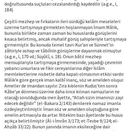
doğrultusunda suçluları cezalandırdığı kaydedilir (a.g.e., I,
184).
Çeşitli mezhep ve fırkaların ileri sürdüğü kelâm meseleleri
üzerine tartışmaya girmekten hoşlanmayan İmam Mâlik,
bununla birlikte zaman zaman bu hususlarda görüşlerini
kısaca belirtmiş, ancak muhalif görüş sahipleriyle tartışmaya
girmemiştir. Bu konuda temel tavrı Kur’an ve Sünnet’in
zâhiriyle ashap ve tâbiînin görüşlerine dayanmak olmuştur
(a.g.e., I, 170 vd.; Süyûtî, s. 18). Onun bâtıl mezhep
mensuplarıyla tartışmaya girmemesinde, yaşadığı çevrenin
yabancı unsurlara ve fikir cereyanlarına diğer İslâm
memleketlerine nisbetle daha kapalı olmasının etkisi vardır.
Mâlik’e göre gerçek iman kalbî inanç, söz ve amelden oluşur.
Ameller de imandan sayılır. Zira kıblenin Kudüs’ten sonra
Kâbe’ye dönmesi üzerine daha önce kılınan namazların ne
olacağı sorulduğunda inen âyette, “Allah sizin imanınızı zayi
edecek değildir” (el-Bakara 2/143) denilerek namaz imanla
özdeşleştirilmiştir. İman söz ve amelden oluştuğuna göre
amelin artmasıyla da artar. Nitekim bazı âyetlerde bu husus
açıkça belirtilmiştir (Âl-i İmrân 3/173; et-Tevbe 9/124; el-
Ahzâb 33/22). Bunun yanında imanın eksileceğine dair