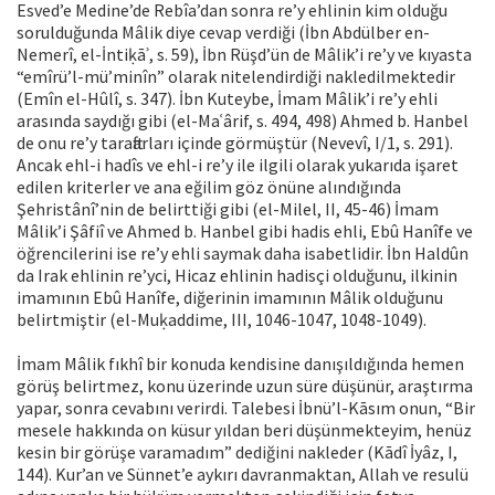
Esved’e Medine’de Rebîa’dan sonra re’y ehlinin kim olduğu
sorulduğunda Mâlik diye cevap verdiği (İbn Abdülber en-
Nemerî, el-İntiḳāʾ, s. 59), İbn Rüşd’ün de Mâlik’i re’y ve kıyasta
“emîrü’l-mü’minîn” olarak nitelendirdiği nakledilmektedir
(Emîn el-Hûlî, s. 347). İbn Kuteybe, İmam Mâlik’i re’y ehli
arasında saydığı gibi (el-Maʿârif, s. 494, 498) Ahmed b. Hanbel
de onu re’y taraftarları içinde görmüştür (Nevevî, I/1, s. 291).
Ancak ehl-i hadîs ve ehl-i re’y ile ilgili olarak yukarıda işaret
edilen kriterler ve ana eğilim göz önüne alındığında
Şehristânî’nin de belirttiği gibi (el-Milel, II, 45-46) İmam
Mâlik’i Şâfiî ve Ahmed b. Hanbel gibi hadis ehli, Ebû Hanîfe ve
öğrencilerini ise re’y ehli saymak daha isabetlidir. İbn Haldûn
da Irak ehlinin re’yci, Hicaz ehlinin hadisçi olduğunu, ilkinin
imamının Ebû Hanîfe, diğerinin imamının Mâlik olduğunu
belirtmiştir (el-Muḳaddime, III, 1046-1047, 1048-1049).
İmam Mâlik fıkhî bir konuda kendisine danışıldığında hemen
görüş belirtmez, konu üzerinde uzun süre düşünür, araştırma
yapar, sonra cevabını verirdi. Talebesi İbnü’l-Kāsım onun, “Bir
mesele hakkında on küsur yıldan beri düşünmekteyim, henüz
kesin bir görüşe varamadım” dediğini nakleder (Kādî İyâz, I,
144). Kur’an ve Sünnet’e aykırı davranmaktan, Allah ve resulü