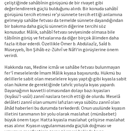
çeliştiğinde sahâbînin görüşünü de bir rivayet gibi
değerlendirerek güçlü bulduğunu alırdı. Bir konuda sahâbî
görüşünü tercih etmesi re’yi sünnete tercih ettiği anlamına
gelmeyip sahâbe fetvası da temelde sünnete dayandığından
bir bakıma daha güçlü sünnetin diğerine tercihi söz
konusudur. Mâlik, sahâbî fetvası seviyesinde olmasa bile
tâbiînin görüş ve fetvalarına da diğer birçok âlimden daha
fazla itibar ederdi. Özellikle Ömer b. Abdülazîz, Saîd b.
Müseyyeb, İbn Şihâb ez-Zührî ve Nâfi‘in görüşlerine önem
verirdi.
Hakkında nas, Medine icmâı ve sahâbe fetvası bulunmayan
fer‘î meselelerde İmam Mâlik kıyasa başvururdu. Hükmü bu
delillerle sabit olan meselelere kıyas yaptığı gibi kıyasla sabit
olan hükme de gerektiğinde tahrîc yoluyla kıyas yapardı.
Dayanağının kuvvetli olmasından dolayı bazı kıyasları
(kıyâsü’l-usûl) zannî naslara tercih ettiği de olurdu. Meselâ
delâleti zannî olan umumi lafızları veya sübûtu zannî olan
âhâd haberleri bu durumda terkederdi. Onun usulünde kıyasın
illetini tanımanın bir yolu olarak maslahat (münâsebet)
büyük önem taşır. Hatta kıyasla maslahat çelişirse maslahat
esas alınır. Kıyasın uygulanmasında güçlük doğması ve