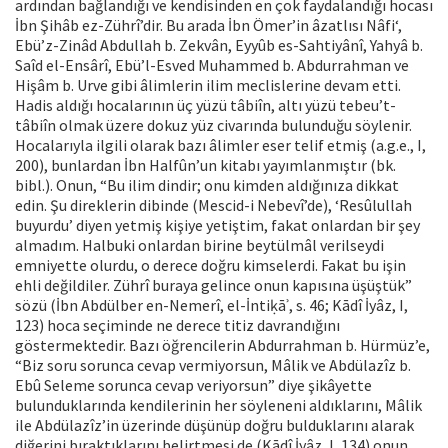
ardından bağlandığı ve kendisinden en çok faydalandığı hocası
İbn Şihâb ez-Zührî’dir. Bu arada İbn Ömer’in âzatlısı Nâfi‘,
Ebü’z-Zinâd Abdullah b. Zekvân, Eyyûb es-Sahtiyânî, Yahyâ b.
Saîd el-Ensârî, Ebü’l-Esved Muhammed b. Abdurrahman ve
Hişâm b. Urve gibi âlimlerin ilim meclislerine devam etti.
Hadis aldığı hocalarının üç yüzü tâbiîn, altı yüzü tebeu’t-
tâbiîn olmak üzere dokuz yüz civarında bulunduğu söylenir.
Hocalarıyla ilgili olarak bazı âlimler eser telif etmiş (a.g.e., I,
200), bunlardan İbn Halfûn’un kitabı yayımlanmıştır (bk.
bibl.). Onun, “Bu ilim dindir; onu kimden aldığınıza dikkat
edin. Şu direklerin dibinde (Mescid-i Nebevî’de), ‘Resûlullah
buyurdu’ diyen yetmiş kişiye yetiştim, fakat onlardan bir şey
almadım. Halbuki onlardan birine beytülmâl verilseydi
emniyette olurdu, o derece doğru kimselerdi. Fakat bu işin
ehli değildiler. Zührî buraya gelince onun kapısına üşüştük”
sözü (İbn Abdülber en-Nemerî, el-İntiḳāʾ, s. 46; Kādî İyâz, I,
123) hoca seçiminde ne derece titiz davrandığını
göstermektedir. Bazı öğrencilerin Abdurrahman b. Hürmüz’e,
“Biz soru sorunca cevap vermiyorsun, Mâlik ve Abdülazîz b.
Ebû Seleme sorunca cevap veriyorsun” diye şikâyette
bulunduklarında kendilerinin her söyleneni aldıklarını, Mâlik
ile Abdülazîz’in üzerinde düşünüp doğru bulduklarını alarak
diğerini bıraktıklarını belirtmesi de (Kādî İyâz, I, 134) onun