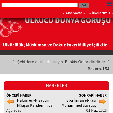
«
Ana Sayfa
» «
İlkelerimiz
»
ÜLKÜCÜ DÜNYA GÖRÜŞÜ
Ülkücülük; Müslüman ve Dokuz Işıkçı Milliyetçiliktir...
"...Şehitlere ölüler demeyin. Bilakis Onlar diridirler..."
Bakara-154
HABERLER
ÖNCEKİ HABER
SONRAKİ HABER
Hâkim en-Nisâburî
Ebû İmrân el-Fâsî
M.Yaşar Kandemir, 03
Muhammed Süveysî,
Ağu 2026
01 Haz 2026