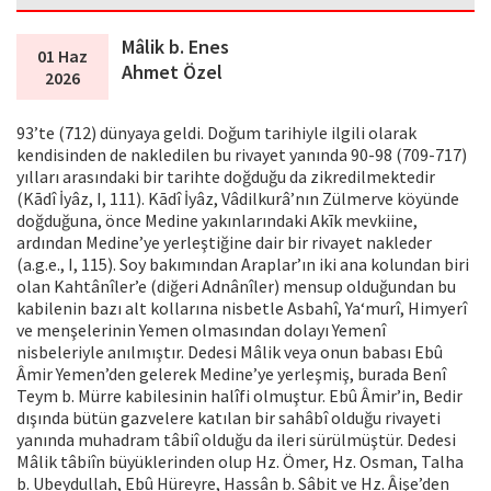
Mâlik b. Enes
01 Haz
Ahmet Özel
2026
93’te (712) dünyaya geldi. Doğum tarihiyle ilgili olarak
kendisinden de nakledilen bu rivayet yanında 90-98 (709-717)
yılları arasındaki bir tarihte doğduğu da zikredilmektedir
(Kādî İyâz, I, 111). Kādî İyâz, Vâdilkurâ’nın Zülmerve köyünde
doğduğuna, önce Medine yakınlarındaki Akīk mevkiine,
ardından Medine’ye yerleştiğine dair bir rivayet nakleder
(a.g.e., I, 115). Soy bakımından Araplar’ın iki ana kolundan biri
olan Kahtânîler’e (diğeri Adnânîler) mensup olduğundan bu
kabilenin bazı alt kollarına nisbetle Asbahî, Ya‘murî, Himyerî
ve menşelerinin Yemen olmasından dolayı Yemenî
nisbeleriyle anılmıştır. Dedesi Mâlik veya onun babası Ebû
Âmir Yemen’den gelerek Medine’ye yerleşmiş, burada Benî
Teym b. Mürre kabilesinin halîfi olmuştur. Ebû Âmir’in, Bedir
dışında bütün gazvelere katılan bir sahâbî olduğu rivayeti
yanında muhadram tâbiî olduğu da ileri sürülmüştür. Dedesi
Mâlik tâbiîn büyüklerinden olup Hz. Ömer, Hz. Osman, Talha
b. Ubeydullah, Ebû Hüreyre, Hassân b. Sâbit ve Hz. Âişe’den