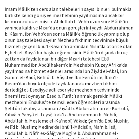
İmam Mâlik’ten ders alan talebelerin sayısı binleri bulmakla
birlikte kendi görüş ve mezhebinin yayılmasına ancak bir
kısmı öncülük etmiştir. Abdullah b. Vehb uzun süre Mâlik’in
yanında kaldı ve Mısır’da onun görüşlerini yaydı. Abdurrahman
b. Kāsım, İbn Vehb’den sonra Mâlik’e öğrencilik yapmış olup
onun baş talebesi sayılır. Mezhep fıkhının tedvininde büyük
hizmeti geçen İbnü’l-Kāsım’ın ardından Mısır’da otorite olan
Eşheb el-Kaysî bir başka öğrencisidir. Mâlik’in dışında bu üç
zattan da faydalanan bir diğer Mısırlı talebesi Ebû
Muhammed İbn Abdülhakem’dir. Mezhebin Kuzey Afrika’da
yayılmasına hizmet edenler arasında İbn Ziyâd el-Absî, İbn
Gānim el-Kādî, Behlûl b. Râşid ve İbn Ferrûh ile, İbnü’l-
Kāsım’dan büyük ölçüde faydalanarak mezhep fıkhını
derlediği el-Esediyye adlı eseriyle mezhebin tedvininde
önemli rol oynayan Esed b. Furât’ı anmak gerekir. Mâlikî
mezhebini Endülüs’te temsil eden öğrencileri arasında
Şebtûn lakabıyla tanınan Ziyâd b. Abdurrahman el-Kurtubî,
Yahyâ b. Yahyâ el-Leysî; Irak’ta Abdurrahman b. Mehdî,
Abdullah b. Mesleme el-Ka‘nebî, Vâkıdî; Şam’da Ebû Müshir,
Velîd b. Müslim; Medine’de İbnü’l-Mâcişûn, Ma‘n b. Îsâ,
Abdullah b. Nâfi‘ es-Sâiğ ve Mugīre b. Abdurrahman el-