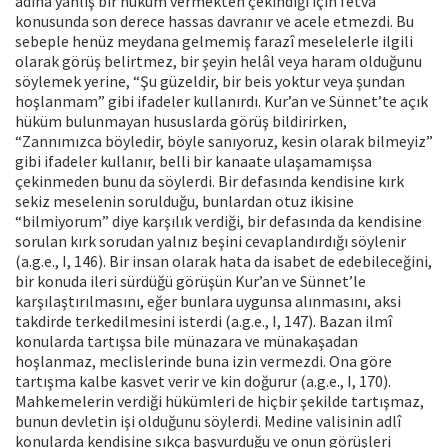
adına yanlış bir hüküm vermekten çekindiği için fetva
konusunda son derece hassas davranır ve acele etmezdi. Bu
sebeple henüz meydana gelmemiş farazî meselelerle ilgili
olarak görüş belirtmez, bir şeyin helâl veya haram olduğunu
söylemek yerine, “Şu güzeldir, bir beis yoktur veya şundan
hoşlanmam” gibi ifadeler kullanırdı. Kur’an ve Sünnet’te açık
hüküm bulunmayan hususlarda görüş bildirirken,
“Zannımızca böyledir, böyle sanıyoruz, kesin olarak bilmeyiz”
gibi ifadeler kullanır, belli bir kanaate ulaşamamışsa
çekinmeden bunu da söylerdi. Bir defasında kendisine kırk
sekiz meselenin sorulduğu, bunlardan otuz ikisine
“bilmiyorum” diye karşılık verdiği, bir defasında da kendisine
sorulan kırk sorudan yalnız beşini cevaplandırdığı söylenir
(a.g.e., I, 146). Bir insan olarak hata da isabet de edebileceğini,
bir konuda ileri sürdüğü görüşün Kur’an ve Sünnet’le
karşılaştırılmasını, eğer bunlara uygunsa alınmasını, aksi
takdirde terkedilmesini isterdi (a.g.e., I, 147). Bazan ilmî
konularda tartışsa bile münazara ve münakaşadan
hoşlanmaz, meclislerinde buna izin vermezdi. Ona göre
tartışma kalbe kasvet verir ve kin doğurur (a.g.e., I, 170).
Mahkemelerin verdiği hükümleri de hiçbir şekilde tartışmaz,
bunun devletin işi olduğunu söylerdi. Medine valisinin adlî
konularda kendisine sıkça başvurduğu ve onun görüşleri