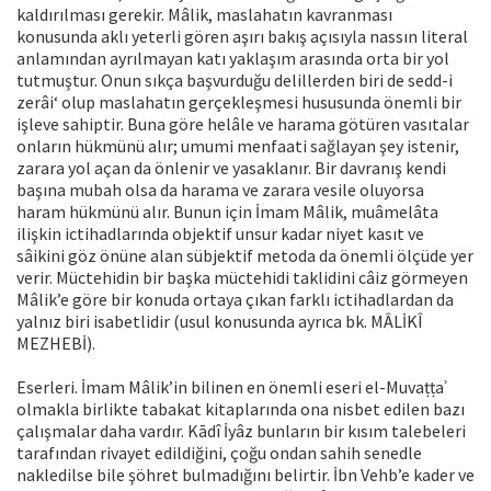
kaldırılması gerekir. Mâlik, maslahatın kavranması
konusunda aklı yeterli gören aşırı bakış açısıyla nassın literal
anlamından ayrılmayan katı yaklaşım arasında orta bir yol
tutmuştur. Onun sıkça başvurduğu delillerden biri de sedd-i
zerâi‘ olup maslahatın gerçekleşmesi hususunda önemli bir
işleve sahiptir. Buna göre helâle ve harama götüren vasıtalar
onların hükmünü alır; umumi menfaati sağlayan şey istenir,
zarara yol açan da önlenir ve yasaklanır. Bir davranış kendi
başına mubah olsa da harama ve zarara vesile oluyorsa
haram hükmünü alır. Bunun için İmam Mâlik, muâmelâta
ilişkin ictihadlarında objektif unsur kadar niyet kasıt ve
sâikini göz önüne alan sübjektif metoda da önemli ölçüde yer
verir. Müctehidin bir başka müctehidi taklidini câiz görmeyen
Mâlik’e göre bir konuda ortaya çıkan farklı ictihadlardan da
yalnız biri isabetlidir (usul konusunda ayrıca bk. MÂLİKÎ
MEZHEBİ).
Eserleri. İmam Mâlik’in bilinen en önemli eseri el-Muvaṭṭaʾ
olmakla birlikte tabakat kitaplarında ona nisbet edilen bazı
çalışmalar daha vardır. Kādî İyâz bunların bir kısım talebeleri
tarafından rivayet edildiğini, çoğu ondan sahih senedle
nakledilse bile şöhret bulmadığını belirtir. İbn Vehb’e kader ve