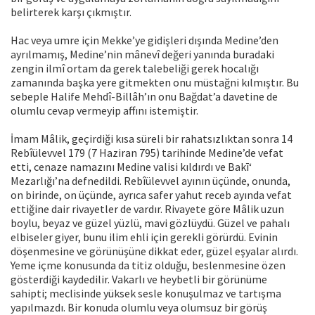
belirterek karşı çıkmıştır.
Hac veya umre için Mekke’ye gidişleri dışında Medine’den
ayrılmamış, Medine’nin mânevî değeri yanında buradaki
zengin ilmî ortam da gerek talebeliği gerek hocalığı
zamanında başka yere gitmekten onu müstağni kılmıştır. Bu
sebeple Halife Mehdî-Billâh’ın onu Bağdat’a davetine de
olumlu cevap vermeyip affını istemiştir.
İmam Mâlik, geçirdiği kısa süreli bir rahatsızlıktan sonra 14
Rebîülevvel 179 (7 Haziran 795) tarihinde Medine’de vefat
etti, cenaze namazını Medine valisi kıldırdı ve Bakī‘
Mezarlığı’na defnedildi. Rebîülevvel ayının üçünde, onunda,
on birinde, on üçünde, ayrıca safer yahut receb ayında vefat
ettiğine dair rivayetler de vardır. Rivayete göre Mâlik uzun
boylu, beyaz ve güzel yüzlü, mavi gözlüydü. Güzel ve pahalı
elbiseler giyer, bunu ilim ehli için gerekli görürdü. Evinin
döşenmesine ve görünüşüne dikkat eder, güzel eşyalar alırdı.
Yeme içme konusunda da titiz olduğu, beslenmesine özen
gösterdiği kaydedilir. Vakarlı ve heybetli bir görünüme
sahipti; meclisinde yüksek sesle konuşulmaz ve tartışma
yapılmazdı. Bir konuda olumlu veya olumsuz bir görüş