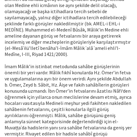
olan Medine ehli icmâının ise aynı şekilde delil olacağı,
olamayacağı ve başka ictihadlara tercih sebebi de
sayılamayacağı, yalnız diğer ictihadlara tercih edilebileceği
şeklinde farklı görüşler nakledilmiştir (bk. AMEL-i EHL-i
MEDÎNE). Muhammed el-Medenî Bûsâk, Mâlik’in Medine ehli
ameline dayanan görüş ve fetvalarını bir araya getirerek
incelemiş ve diğer mezheplerin görüşleriyle karşılaştırmıştır
(el-Mesâʾilü’lletî benâha’l-İmâm Mâlik ʿalâ ʿameli ehli’l-
Medîne, I-III, Riyad 1421/2000).
İmam Mâlik’in istinbat metodunda sahâbe görüşlerinin
önemli bir yeri vardır. Mâlik fıkhî konularda Hz. Ömer’in fetva
ve uygulamalarına ayrı bir önem verirdi. Aynı şekilde Abdullah
b. Ömer, Zeyd b. Sâbit, Hz. Âişe ve fakih sahâbîlerin görüşleri
konusunda uzmandı. İbn Ömer’in fetvalarını âzatlısı Nâfi‘den
öğrenmek için yıllarca onun meclislerine devam etmiş, ayrıca
hocaları vasıtasıyla Medineli meşhur yedi fakihten nakledilen
sahâbenin fetvalarını, çeşitli konularla ilgili görüş
ayrılıklarını öğrenmişti. Mâlik, sahâbe görüşünü geniş
anlamıyla sünnet kategorisinde değerlendirdiği için el-
Muvaṭṭaʾda hadislerin yanı sıra sahâbe fetvalarına da geniş yer
vermiştir. Rivayet edilen bir hadisle sahâbî görüşü