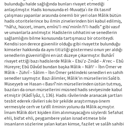
bulunduğu halde sağlığında bunları rivayet etmediği
anlaşılmıştır. Hadis konusunda el-Muvaṭṭaʾı ile ilk tasnif
çalışması yapanlar arasında önemli bir yeri olan Mâlik bütün
hadis otoritelerince bu ilmin zirvelerinden biri kabul edilmiş,
“hâfız, hüccet, imam, emîrü’l-mü’minîn fi’l-hadîs” gibi vasıf
ve unvanlarla anılmıştır. Hadislerin sıhhatini ve senedlerin
sağlamlığını bilme konusunda tartışmasız bir otoriteydi.
Kendisi son derece güvenilir olduğu gibi rivayette bulunduğu
kimseler hakkında da aynı titizliği göstermesi onun yer aldığı
senedlerin güvenirliğini en üst düzeye çıkarmıştır. Buhârî
rivayet ettiği bazı hadislerde Mâlik – Ebü’z-Zinâd – A‘rec – Ebû
Hüreyre; Ebû Dâvûd bundan başka Mâlik – Nâfi‘ – İbn Ömer ve
Mâlik – Zührî – Sâlim – İbn Ömer şeklindeki senedleri en sahih
senedler saymıştır. Bazı âlimler, Mâlik’in mürsellerini Saîd b.
Müseyyeb ve Hasan-ı Basrî’nin mürsellerinden üstün tutmuş,
bazıları da onun mürsellerini müsned hadis seviyesinde kabul
etmiştir (Kādî İyâz, I, 136). Hadis râvilerinde aranacak şartları
tesbit ederek râvileri sıkı bir şekilde araştırmaya önem
vermesiyle cerh ve ta‘dîl ilminin yolunu da Mâlik açmıştır.
İmam Mâlik dört kişiden ilim alınmayacağını söylerdi: Sefahat
ehli, bid‘at ehli, peygambere yalan isnad etmese bile
insanların sözlerine yalan katan kimse, fazilet ve salâh sahibi