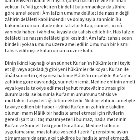
daha kuvvetli kabul etmiştir. Çünkü nassın te’vile ihtimali
yoktur. Te’vili gerektiren bir delil bulunmadıkça da zâhire
göre amel ederdi. Âm lafzın umuma delâleti de nassın değil
zâhirin delâleti kabilindendir ve dolayısıyla zannîdir. Bu
bakımdan umum ifade eden lafızlar kitap, sünnet, icmâ
yanında haber-i vâhid ve kıyasla da tahsis edilebilir. Hâs lafzın
delâleti ise nassın delâleti gibi kesindir. Âm lafzı tahsis eden
bir delil yoksa umumu üzere amel edilir. Umumun bir kısmı
tahsis edilmişse kalan umumu üzere kalır.
Dinin ikinci kaynağı olan sünnet Kur’an’ın hükümlerini teyit
ettiği veya açıkladığı gibi yeni hükümler de koyar. Kur’an ile
âhâd sünnetin çelişmesi halinde Mâlik’in öncelikle Kur’an’ın
zâhirine göre davrandığı, sünnetin icmâ, Medine ehlinin ameli
veya kıyasla takviye edilmesi yahut mütevâtir olması gibi
durumlarda ise bununla Kur’an’ın umumunu tahsis ve
mutlakını takyid ettiği bilinmektedir. Medine ehlinin ameliyle
takviye edilen bir haber-i vâhid Kur’an’ın zâhirine takdim
olunur. İmam Mâlik bir hadisle amel etmesi için râvilerin
gerekli şartları taşımasını yeterli bulmaz, hadis metninin
Kur’an ve Sünnet’teki genel kurallara, Medine halkının
uygulamasına, maslahata ve sedd-i zerâi‘ prensibine aykırı
olmamasını da arar, aksi takdirde bu hadisle amel etmezdi.