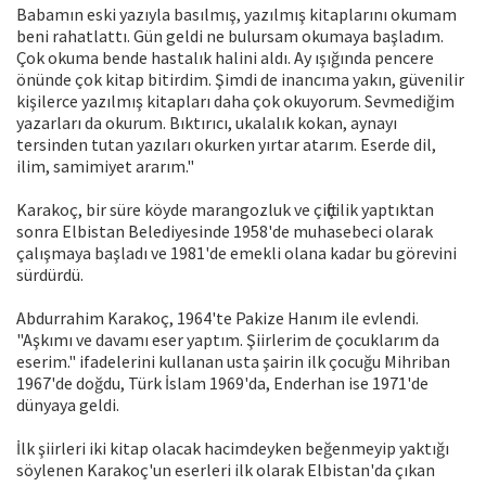
Babamın eski yazıyla basılmış, yazılmış kitaplarını okumam
beni rahatlattı. Gün geldi ne bulursam okumaya başladım.
Çok okuma bende hastalık halini aldı. Ay ışığında pencere
önünde çok kitap bitirdim. Şimdi de inancıma yakın, güvenilir
kişilerce yazılmış kitapları daha çok okuyorum. Sevmediğim
yazarları da okurum. Bıktırıcı, ukalalık kokan, aynayı
tersinden tutan yazıları okurken yırtar atarım. Eserde dil,
ilim, samimiyet ararım."
Karakoç, bir süre köyde marangozluk ve çiftçilik yaptıktan
sonra Elbistan Belediyesinde 1958'de muhasebeci olarak
çalışmaya başladı ve 1981'de emekli olana kadar bu görevini
sürdürdü.
Abdurrahim Karakoç, 1964'te Pakize Hanım ile evlendi.
"Aşkımı ve davamı eser yaptım. Şiirlerim de çocuklarım da
eserim." ifadelerini kullanan usta şairin ilk çocuğu Mihriban
1967'de doğdu, Türk İslam 1969'da, Enderhan ise 1971'de
dünyaya geldi.
İlk şiirleri iki kitap olacak hacimdeyken beğenmeyip yaktığı
söylenen Karakoç'un eserleri ilk olarak Elbistan'da çıkan