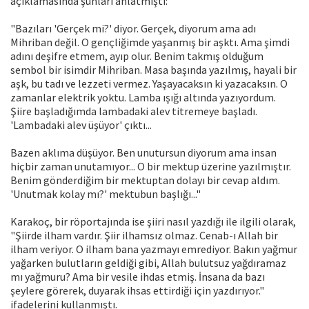
açıklamasında şunları anlatmıştı:
"Bazıları 'Gerçek mi?' diyor. Gerçek, diyorum ama adı
Mihriban değil. O gençliğimde yaşanmış bir aşktı. Ama şimdi
adını deşifre etmem, ayıp olur. Benim takmış olduğum
sembol bir isimdir Mihriban. Masa başında yazılmış, hayali bir
aşk, bu tadı ve lezzeti vermez. Yaşayacaksın ki yazacaksın. O
zamanlar elektrik yoktu. Lamba ışığı altında yazıyordum.
Şiire başladığımda lambadaki alev titremeye başladı.
'Lambadaki alev üşüyor' çıktı...
Bazen aklıma düşüyor. Ben unutursun diyorum ama insan
hiçbir zaman unutamıyor... O bir mektup üzerine yazılmıştır.
Benim gönderdiğim bir mektuptan dolayı bir cevap aldım.
'Unutmak kolay mı?' mektubun başlığı..."
Karakoç, bir röportajında ise şiiri nasıl yazdığı ile ilgili olarak,
"Şiirde ilham vardır. Şiir ilhamsız olmaz. Cenab-ı Allah bir
ilham veriyor. O ilham bana yazmayı emrediyor. Bakın yağmur
yağarken bulutların geldiği gibi, Allah bulutsuz yağdıramaz
mı yağmuru? Ama bir vesile ihdas etmiş. İnsana da bazı
şeylere görerek, duyarak ihsas ettirdiği için yazdırıyor."
ifadelerini kullanmıştı.