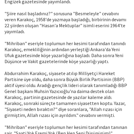
Engizek gazetesinde yayımlandı.
"Şiire nasıl başladınız?" sorusuna "Besmeleyle" cevabını
veren Karakoç, 1958'de yazmaya başladığı, birbirinin devamı
22 şiirden oluşan "Hasan'a Mektuplar" isimli eserini 1964'te
yayımladı.
"Mihriban" eseriyle toplumun her kesimi tarafından tanındı
Karakoç, emekliliğinin ardından yerleştiği Ankara'da Yeni
Ufuk gazetesinde köşe yazarlığına başladı. Daha sonra Yeni
Düşünce ve Vakit gazetelerinde köşe yazarlığı yaptı.
Abdurrahim Karakoç, siyasete atılıp Milliyetçi Hareket
Partisine üye oldu, daha sonra Büyük Birlik Partisinin (BBP)
aktif üyesi oldu. Aradığı gençlik lideri olarak tanımladığı BBP
Genel başkanı Muhsin Yazıcıoğlu'na daima destek olan
Karakoç, partinin gazetesinde de yazılar kaleme aldı.
Karakoç, sonraki süreçte tamamen siyasetten koptu. Yazar,
"Siyaseti neden bıraktın?" diye soranlara, "Allah rızası için
girmiştim, Allah rızası için ayrıldım." cevabını vermişti.
"Mihriban" eseriyle toplumun her kesimi tarafından tanınan
şair, "Saati Yok Eremi Yok (Ben Hep Seni Düşünürüm)",