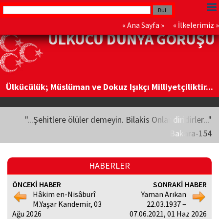
«
Ana Sayfa
» «
İlkelerimiz
»
ÜLKÜCÜ DÜNYA GÖRÜŞÜ
Ülkücülük; Müslüman ve Dokuz Işıkçı Milliyetçiliktir...
"...Şehitlere ölüler demeyin. Bilakis Onlar diridirler..."
Bakara-154
HABERLER
ÖNCEKİ HABER
SONRAKİ HABER
Hâkim en-Nisâburî
Yaman Arıkan
M.Yaşar Kandemir, 03
22.03.1937 –
Ağu 2026
07.06.2021, 01 Haz 2026