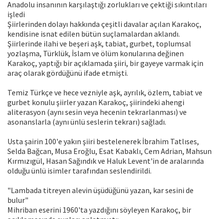
Anadolu insanının karşılaştığı zorlukları ve çektiği sıkıntıları
işledi
Şiirlerinden dolayı hakkında çeşitli davalar açılan Karakoç,
kendisine isnat edilen bütün suçlamalardan aklandı.
Şiirlerinde ilahi ve beşeri aşk, tabiat, gurbet, toplumsal
yozlaşma, Türklük, İslam ve ölüm konularına değinen
Karakoç, yaptığı bir açıklamada şiiri, bir gayeye varmak için
araç olarak gördüğünü ifade etmişti.
Temiz Türkçe ve hece vezniyle aşk, ayrılık, özlem, tabiat ve
gurbet konulu şiirler yazan Karakoç, şiirindeki ahengi
aliterasyon (aynı sesin veya hecenin tekrarlanması) ve
asonanslarla (aynı ünlü seslerin tekrarı) sağladı.
Usta şairin 100'e yakın şiiri bestelenerek İbrahim Tatlıses,
Selda Bağcan, Musa Eroğlu, Esat Kabaklı, Cem Adrian, Mahsun
Kırmızıgül, Hasan Sağındık ve Haluk Levent'in de aralarında
olduğu ünlü isimler tarafından seslendirildi.
"Lambada titreyen alevin üşüdüğünü yazan, kar sesini de
bulur"
Mihriban eserini 1960'ta yazdığını söyleyen Karakoç, bir