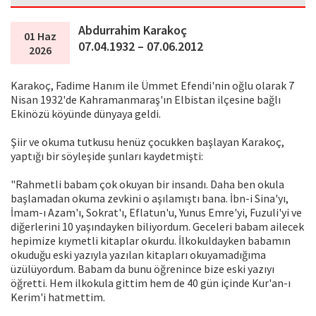
Abdurrahim Karakoç
01 Haz
07.04.1932 – 07.06.2012
2026
Karakoç, Fadime Hanım ile Ümmet Efendi'nin oğlu olarak 7
Nisan 1932'de Kahramanmaraş'ın Elbistan ilçesine bağlı
Ekinözü köyünde dünyaya geldi.
Şiir ve okuma tutkusu henüz çocukken başlayan Karakoç,
yaptığı bir söyleşide şunları kaydetmişti:
"Rahmetli babam çok okuyan bir insandı. Daha ben okula
başlamadan okuma zevkini o aşılamıştı bana. İbn-i Sina'yı,
İmam-ı Azam'ı, Sokrat'ı, Eflatun'u, Yunus Emre'yi, Fuzuli'yi ve
diğerlerini 10 yaşındayken biliyordum. Geceleri babam ailecek
hepimize kıymetli kitaplar okurdu. İlkokuldayken babamın
okuduğu eski yazıyla yazılan kitapları okuyamadığıma
üzülüyordum. Babam da bunu öğrenince bize eski yazıyı
öğretti. Hem ilkokula gittim hem de 40 gün içinde Kur'an-ı
Kerim'i hatmettim.