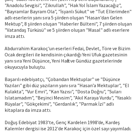
"Anadolu Sevgisi", "Zikrullah", "Hak Yol İslam Yazacağız",
"Bayramlar Bayram Ola", "İsyanlı Sükut" ve "Tut Ellerimden"
adlı eserlerin yanı sıra 5 şiirden oluşan "Hasan'dan Gelen
Mektup", 8 şiirden oluşan "Haberler Bülteni", 7 şiirden oluşan
"Vatandaş Türküsü" ve 5 şiirden oluşan "Masal" adlı eserlere
imza attı.
Abdurrahim Karakoç'un eserleri Fedai, Devlet, Töre ve Bizim
Ocak dergileri ile kendisinin çıkardığı Yeni Ufuk gazetesinin
yanı sıra Yeni Düşünce, Yeni Hafta ve Gündüz gazetelerinde
okuyucuyla buluştu.
Başarılı edebiyatçı, "Çobandan Mektuplar" ve "Düşünce
Yazıları" gibi düz yazıların yanı sıra "Hasan’a Mektuplar", "El
Kulakta", "Vur Emri", "Kan Yazısı", "Dosta Doğru", "Suları
Islatamadım", "Beşinci Mevsim", "Akıl Karaya Vurdu", "Yasaklı
Rüyalar", "Gökçekimi", "Gerdanlık", "Parmak İzi" adlı
kitaplara da imza attı.
Doğuş Edebiyat 1983’te, Genç Kardelen 1998’de, Kardeş
Kalemler dergisi ise 2012'de Karakoç için özel sayı yayımladı.