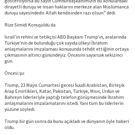
gösteriliyorsa bu Sayın Cumhurbaşkanımızın bu konulardaki
dirayetli duruşu ve insan haklarını merkeze alan Müslümanca
duruşu sayesindedir. Allah kendisinden razı olsun.” dedi.
Rize Simidi Konuşuldu da
İsrail’in rehini ve tetikçisi ABD Başkanı Trump’ın, aralarında
Türkiye’nin de bulunduğu çok sayıda ülkeyi İbrahim
anlaşmalarını imzalaması konusunda tehdit ettiğinin ortaya
çıkmasının altıncı günündeyiz. Öncesini sayarsak sekizinci
gün.
Öncesi şu:
Trump, 23 Mayıs Cumartesi gecesi Suudi Arabistan, Birleşik
Arap Emirlikleri, Katar, Pakistan, Türkiye, Mısır, Ürdün ve
Bahreyn liderleriyle yaptığı telefon görüşmesinde İbrahim
anlaşmalarını imzalamalarını istedi. Yani tüm bu liderlerin
yüzüne söyledi.
Trump bir gün sonra da bunu açıkladı ve dünyanın öyle haberi
oldu.