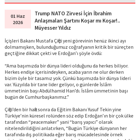
Trump NATO Zirvesi İçin İbrahim
01 Haz
Anlaşmaları Şartını Koşar mı Koşar!..
2026
Müyesser Yıldız
İçişleri Bakanı Mustafa Çiftçi yeni görevinin henüz ikinci ayı
dolmamışken, bulunduğumuz coğrafyanın kritik bir süreçten
geçtiğine dikkat çekti ve Erdoğan’ı şöyle övdü:
“Ama başımızda bir dünya lideri olduğunu da herkes biliyor.
Herkes endişe içerisindeyken, acaba yarın ne olur derken
bizim öyle bir tasamız yok. Çünkü başımızda bir dünya lideri
var. Yüzyılda bir tane lider geliyor, o günlerde İslâm
ümmetinin başı Abdülhamid Han’dı. İslâm ümmetinin başı
bugün de Cumhurbaşkanımız.”
Çiftçi’den bir hafta sonra da Eğitim Bakanı Yusuf Tekin yine
Türkiye’nin küresel rolünden söz edip Erdoğan’ın bir çok ülke
tarafından “peacemaker” yani “barış yapıcı” olarak
nitelendirildiğini anlatırken, “Bugün Türkiye dünyanın her
tarafında dış politikada eğer barış mücadelesinde örnek