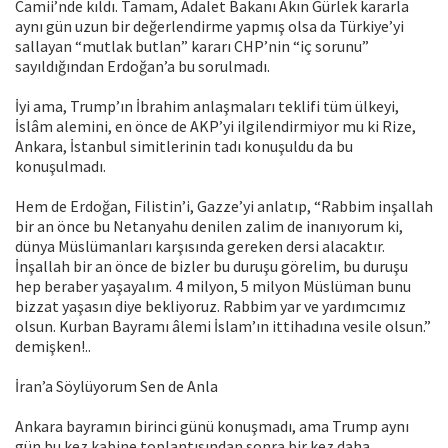
Camii’nde kıldı. Tamam, Adalet Bakanı Akın Gürlek kararla
aynı gün uzun bir değerlendirme yapmış olsa da Türkiye’yi
sallayan “mutlak butlan” kararı CHP’nin “iç sorunu”
sayıldığından Erdoğan’a bu sorulmadı.
İyi ama, Trump’ın İbrahim anlaşmaları teklifi tüm ülkeyi,
İslâm alemini, en önce de AKP’yi ilgilendirmiyor mu ki Rize,
Ankara, İstanbul simitlerinin tadı konuşuldu da bu
konuşulmadı.
Hem de Erdoğan, Filistin’i, Gazze’yi anlatıp, “Rabbim inşallah
bir an önce bu Netanyahu denilen zalim de inanıyorum ki,
dünya Müslümanları karşısında gereken dersi alacaktır.
İnşallah bir an önce de bizler bu duruşu görelim, bu duruşu
hep beraber yaşayalım. 4 milyon, 5 milyon Müslüman bunu
bizzat yaşasın diye bekliyoruz. Rabbim yar ve yardımcımız
olsun. Kurban Bayramı âlemi İslam’ın ittihadına vesile olsun.”
demişken!..
İran’a Söylüyorum Sen de Anla
Ankara bayramın birinci günü konuşmadı, ama Trump aynı
gün bu kez kabine toplantısından sonra bir kez daha