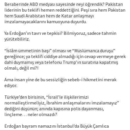
Beraberinde ABD medyası sayesinde neyi öğrendik? Pakistan
liderinin bu teklifi hemen reddettiğini. Peşi sıra hem Pakistan
hem Suudi Arabistan hem de Katar anlaşmayı
imzalamayacaklarını kamuoyuna duyurdu.
Ya Erdoğan’ın tavrı ve tepkisi? Bilmiyoruz, sadece tahmin
yürütebiliriz.
“İslâm ümmetinin başı” olması ve “Müslümanca duruşu”
gereğince; ya teklifi ciddiye almadığı için cevap vermeye gerek
dahi duymamış veya telefonu Trump’ın suratına kapatmış
olmalı, değil mi?!
Ama insan yine de bu sessizliğin sebeb-i hikmetini merak
ediyor.
Türkiye’den birisinin, “İsrail’le ilişkilerimizi
normalleştirmeliyiz, İbrahim anlaşmalarını imzalamayız”
dediğini düşünün; anında kapısına polis dayanması,
linçleme… neler olmazdı?
Erdoğan bayram namazını İstanbul’da Büyük Çamlıca