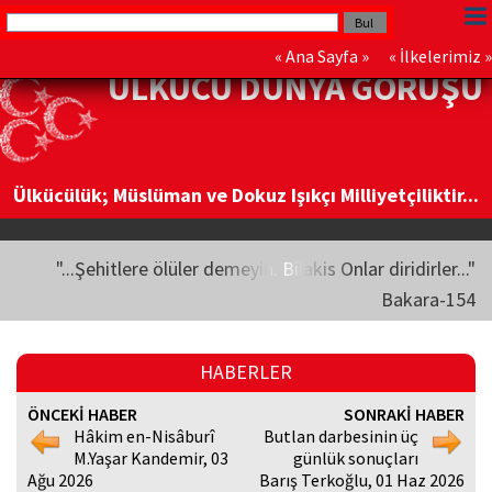
«
Ana Sayfa
» «
İlkelerimiz
»
ÜLKÜCÜ DÜNYA GÖRÜŞÜ
Ülkücülük; Müslüman ve Dokuz Işıkçı Milliyetçiliktir...
"...Şehitlere ölüler demeyin. Bilakis Onlar diridirler..."
Bakara-154
HABERLER
ÖNCEKİ HABER
SONRAKİ HABER
Hâkim en-Nisâburî
Butlan darbesinin üç
M.Yaşar Kandemir, 03
günlük sonuçları
Ağu 2026
Barış Terkoğlu, 01 Haz 2026