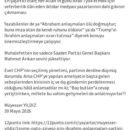
En şaşırtıcı olan; her Allah’ın günü İsrail’i yok etmek için
seferberlik ilân eden iktidar medyası yazarlarının dahi gıkının
çıkmaması.
Yazabilenler de ya “Abraham anlaşmaları ölü doğmuştur;
buna imza atan da kendi ruhunu öldürür” ya da “Trump’ın
İbrahim anlaşmaları ısrarı tutmaz” diyerek konuyu
önemsizleştirmeye çalışıyor.
Muhalefetten ise sadece Saadet Partisi Genel Başkanı
Mahmut Arıkan sesini yükseltiyor.
Evet CHP’nin seçilmiş yönetimi, partinin derdine düşmüş
durumda. Ama CHP’ye yapılan ameliyatın başta gelen
sebeplerinden birisinin iç ve dış gündemin perdelenmesi
olduğunu hâlâ anlamadılar mı ki; “Bay butlan”a cevap
yetiştirirken, millete bu vahim gelişmeleri de anlatmıyorlar?!
Müyesser YILDIZ
30 Mayıs 2026
12punto link: https://12punto.com.tr/yazarlar/muyesser-
yildiz/trump-nato-zirvesi-icin-ibrahim-anlasmalari-sartini-