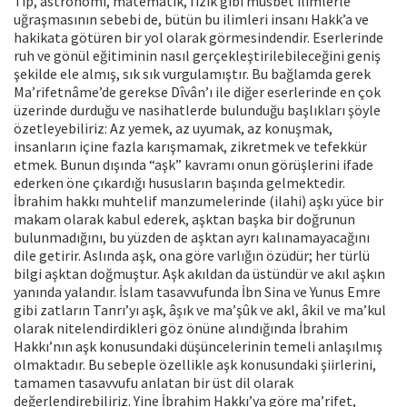
Tıp, astronomi, matematik, fizik gibi müsbet ilimlerle
uğraşmasının sebebi de, bütün bu ilimleri insanı Hakk’a ve
hakikata götüren bir yol olarak görmesindendir. Eserlerinde
ruh ve gönül eğitiminin nasıl gerçekleştirilebileceğini geniş
şekilde ele almış, sık sık vurgulamıştır. Bu bağlamda gerek
Ma’rifetnâme’de gerekse Dîvân’ı ile diğer eserlerinde en çok
üzerinde durduğu ve nasihatlerde bulunduğu başlıkları şöyle
özetleyebiliriz: Az yemek, az uyumak, az konuşmak,
insanların içine fazla karışmamak, zikretmek ve tefekkür
etmek. Bunun dışında “aşk” kavramı onun görüşlerini ifade
ederken öne çıkardığı hususların başında gelmektedir.
İbrahim hakkı muhtelif manzumelerinde (ilahi) aşkı yüce bir
makam olarak kabul ederek, aşktan başka bir doğrunun
bulunmadığını, bu yüzden de aşktan ayrı kalınamayacağını
dile getirir. Aslında aşk, ona göre varlığın özüdür; her türlü
bilgi aşktan doğmuştur. Aşk akıldan da üstündür ve akıl aşkın
yanında yalandır. İslam tasavvufunda İbn Sina ve Yunus Emre
gibi zatların Tanrı’yı aşk, âşık ve ma’şûk ve akl, âkil ve ma’kul
olarak nitelendirdikleri göz önüne alındığında İbrahim
Hakkı’nın aşk konusundaki düşüncelerinin temeli anlaşılmış
olmaktadır. Bu sebeple özellikle aşk konusundaki şiirlerini,
tamamen tasavvufu anlatan bir üst dil olarak
değerlendirebiliriz. Yine İbrahim Hakkı’ya göre ma’rifet,