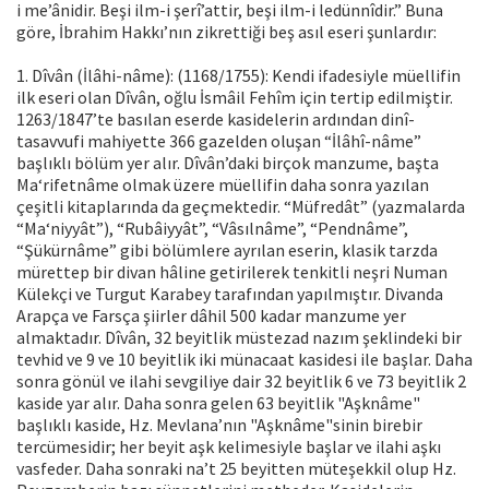
i me’ânidir. Beşi ilm-i şerî’attir, beşi ilm-i ledünnîdir.” Buna
göre, İbrahim Hakkı’nın zikrettiği beş asıl eseri şunlardır:
1. Dîvân (İlâhi-nâme): (1168/1755): Kendi ifadesiyle müellifin
ilk eseri olan Dîvân, oğlu İsmâil Fehîm için tertip edilmiştir.
1263/1847’te basılan eserde kasidelerin ardından dinî-
tasavvufi mahiyette 366 gazelden oluşan “İlâhî-nâme”
başlıklı bölüm yer alır. Dîvân’daki birçok manzume, başta
Ma‘rifetnâme olmak üzere müellifin daha sonra yazılan
çeşitli kitaplarında da geçmektedir. “Müfredât” (yazmalarda
“Ma‘niyyât”), “Rubâiyyât”, “Vâsılnâme”, “Pendnâme”,
“Şükürnâme” gibi bölümlere ayrılan eserin, klasik tarzda
mürettep bir divan hâline getirilerek tenkitli neşri Numan
Külekçi ve Turgut Karabey tarafından yapılmıştır. Divanda
Arapça ve Farsça şiirler dâhil 500 kadar manzume yer
almaktadır. Dîvân, 32 beyitlik müstezad nazım şeklindeki bir
tevhid ve 9 ve 10 beyitlik iki münacaat kasidesi ile başlar. Daha
sonra gönül ve ilahi sevgiliye dair 32 beyitlik 6 ve 73 beyitlik 2
kaside yar alır. Daha sonra gelen 63 beyitlik "Aşknâme"
başlıklı kaside, Hz. Mevlana’nın "Aşknâme"sinin birebir
tercümesidir; her beyit aşk kelimesiyle başlar ve ilahi aşkı
vasfeder. Daha sonraki na’t 25 beyitten müteşekkil olup Hz.