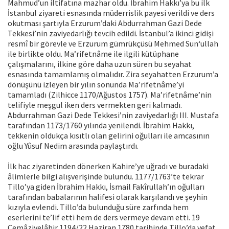
Mahmud’un iltifatına mazhar oldu. İbrahim Hakkı’ya bu ilk
İstanbul ziyareti esnasında müderrislik payesi verildi ve ders
okutması şartıyla Erzurum’daki Abdurrahman Gazi Dede
Tekkesi’nin zaviyedarlığı tevcih edildi. İstanbul’a ikinci gidişi
resmî bir görevle ve Erzurum gümrükçüsü Mehmed Sun‘ullah
ile birlikte oldu. Ma’rifetnâme ile ilgili kütüphane
çalışmalarını, ilkine göre daha uzun süren bu seyahat
esnasında tamamlamış olmalıdır. Zira seyahatten Erzurum’a
dönüşünü izleyen bir yılın sonunda Ma’rifetnâme’yi
tamamladı (Zilhicce 1170/Ağustos 1757). Ma’rifetnâme’nin
telifiyle meşgul iken ders vermekten geri kalmadı.
Abdurrahman Gazi Dede Tekkesi’nin zaviyedarlığı III. Mustafa
tarafından 1173/1760 yılında yenilendi. İbrahim Hakkı,
tekkenin oldukça kısıtlı olan gelirini oğulları ile amcasının
oğlu Yûsuf Nedim arasında paylaştırdı.
İlk hac ziyaretinden dönerken Kahire’ye uğradı ve buradaki
âlimlerle bilgi alışverişinde bulundu. 1177/1763’te tekrar
Tillo’ya giden İbrahim Hakkı, İsmail Fakîrullah’ın oğulları
tarafından babalarının halifesi olarak karşılandı ve şeyhin
kızıyla evlendi. Tillo’da bulunduğu süre zarfında hem
eserlerini te’lif etti hem de ders vermeye devam etti. 19
Cemâziyelâhir 1194/22 Haziran 1780 tarihinde Tillo’da vefat