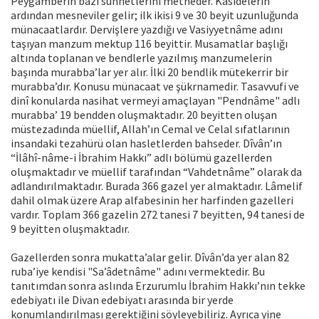
Peygamberin bazı sünnetlerini metheder. Kasidelerin
ardından mesneviler gelir; ilk ikisi 9 ve 30 beyit uzunluğunda
münacaatlardır. Dervişlere yazdığı ve Vasiyyetnâme adını
taşıyan manzum mektup 116 beyittir. Musamatlar başlığı
altında toplanan ve bendlerle yazılmış manzumelerin
başında murabba’lar yer alır. İlki 20 bendlik mütekerrir bir
murabba’dır. Konusu münacaat ve şükrnamedir. Tasavvufi ve
dinî konularda nasihat vermeyi amaçlayan "Pendnâme" adlı
murabba’ 19 bendden oluşmaktadır. 20 beyitten oluşan
müstezadında müellif, Allah’ın Cemal ve Celal sıfatlarının
insandaki tezahürü olan hasletlerden bahseder. Dîvân’ın
“İlâhî-nâme-i İbrahim Hakkı” adlı bölümü gazellerden
oluşmaktadır ve müellif tarafından “Vahdetnâme” olarak da
adlandırılmaktadır. Burada 366 gazel yer almaktadır. Lâmelif
dahil olmak üzere Arap alfabesinin her harfinden gazelleri
vardır. Toplam 366 gazelin 272 tanesi 7 beyitten, 94 tanesi de
9 beyitten oluşmaktadır.
Gazellerden sonra mukatta’alar gelir. Dîvân’da yer alan 82
ruba’iye kendisi "Sa’âdetnâme" adını vermektedir. Bu
tanıtımdan sonra aslında Erzurumlu İbrahim Hakkı’nın tekke
edebiyatı ile Divan edebiyatı arasında bir yerde
konumlandırılması gerektiğini söyleyebiliriz. Ayrıca yine