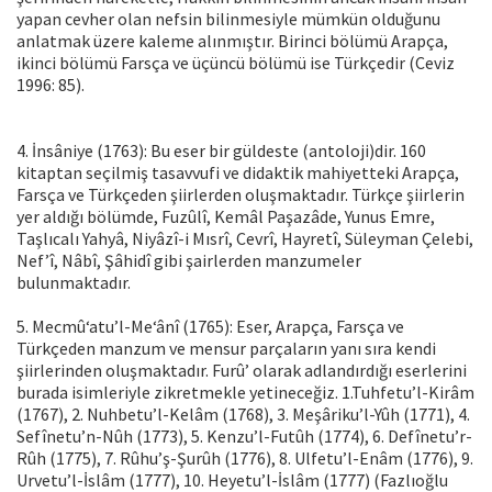
yapan cevher olan nefsin bilinmesiyle mümkün olduğunu
anlatmak üzere kaleme alınmıştır. Birinci bölümü Arapça,
ikinci bölümü Farsça ve üçüncü bölümü ise Türkçedir (Ceviz
1996: 85).
4. İnsâniye (1763): Bu eser bir güldeste (antoloji)dir. 160
kitaptan seçilmiş tasavvufi ve didaktik mahiyetteki Arapça,
Farsça ve Türkçeden şiirlerden oluşmaktadır. Türkçe şiirlerin
yer aldığı bölümde, Fuzûlî, Kemâl Paşazâde, Yunus Emre,
Taşlıcalı Yahyâ, Niyâzî-i Mısrî, Cevrî, Hayretî, Süleyman Çelebi,
Nef’î, Nâbî, Şâhidî gibi şairlerden manzumeler
bulunmaktadır.
5. Mecmû‘atu’l-Me‘ânî (1765): Eser, Arapça, Farsça ve
Türkçeden manzum ve mensur parçaların yanı sıra kendi
şiirlerinden oluşmaktadır. Furû’ olarak adlandırdığı eserlerini
burada isimleriyle zikretmekle yetineceğiz. 1.Tuhfetu’l-Kirâm
(1767), 2. Nuhbetu’l-Kelâm (1768), 3. Meşâriku’l-Yûh (1771), 4.
Sefînetu’n-Nûh (1773), 5. Kenzu’l-Futûh (1774), 6. Defînetu’r-
Rûh (1775), 7. Rûhu’ş-Şurûh (1776), 8. Ulfetu’l-Enâm (1776), 9.
Urvetu’l-İslâm (1777), 10. Heyetu’l-İslâm (1777) (Fazlıoğlu