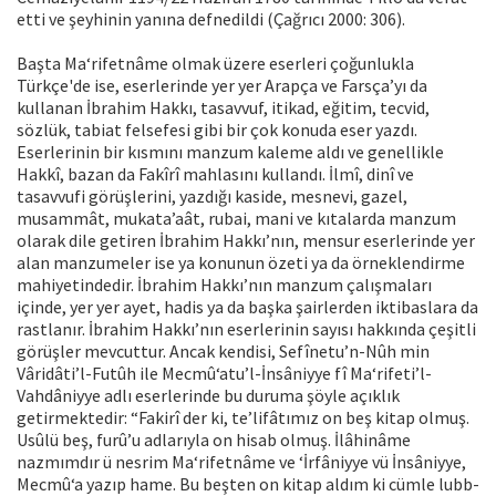
etti ve şeyhinin yanına defnedildi (Çağrıcı 2000: 306).
Başta Ma‘rifetnâme olmak üzere eserleri çoğunlukla
Türkçe'de ise, eserlerinde yer yer Arapça ve Farsça’yı da
kullanan İbrahim Hakkı, tasavvuf, itikad, eğitim, tecvid,
sözlük, tabiat felsefesi gibi bir çok konuda eser yazdı.
Eserlerinin bir kısmını manzum kaleme aldı ve genellikle
Hakkî, bazan da Fakîrî mahlasını kullandı. İlmî, dinî ve
tasavvufi görüşlerini, yazdığı kaside, mesnevi, gazel,
musammât, mukata’aât, rubai, mani ve kıtalarda manzum
olarak dile getiren İbrahim Hakkı’nın, mensur eserlerinde yer
alan manzumeler ise ya konunun özeti ya da örneklendirme
mahiyetindedir. İbrahim Hakkı’nın manzum çalışmaları
içinde, yer yer ayet, hadis ya da başka şairlerden iktibaslara da
rastlanır. İbrahim Hakkı’nın eserlerinin sayısı hakkında çeşitli
görüşler mevcuttur. Ancak kendisi, Sefînetu’n-Nûh min
Vâridâti’l-Futûh ile Mecmû‘atu’l-İnsâniyye fî Ma‘rifeti’l-
Vahdâniyye adlı eserlerinde bu duruma şöyle açıklık
getirmektedir: “Fakirî der ki, te’lifâtımız on beş kitap olmuş.
Usûlü beş, furû’u adlarıyla on hisab olmuş. İlâhinâme
nazmımdır ü nesrim Ma‘rifetnâme ve ‘İrfâniyye vü İnsâniyye,
Mecmû‘a yazıp hame. Bu beşten on kitap aldım ki cümle lubb-