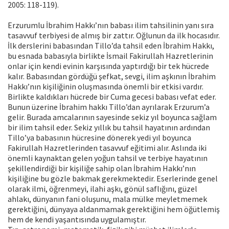
2005: 118-119).
Erzurumlu İbrahim Hakkı’nın babası ilim tahsilinin yanı sıra
tasavvuf terbiyesi de almış bir zattır. Oğlunun da ilk hocasıdır.
İlk derslerini babasından Tillo’da tahsil eden İbrahim Hakkı,
bu esnada babasıyla birlikte İsmail Fakirullah Hazretlerinin
onlar için kendi evinin karşısında yaptırdığı bir tek hücrede
kalır. Babasından gördüğü şefkat, sevgi, ilim aşkının İbrahim
Hakkı’nın kişiliğinin oluşmasında önemli bir etkisi vardır.
Birlikte kaldıkları hücrede bir Cuma gecesi babası vefat eder.
Bunun üzerine İbrahim hakkı Tillo’dan ayrılarak Erzurum’a
gelir. Burada amcalarının sayesinde sekiz yıl boyunca sağlam
bir ilim tahsil eder. Sekiz yıllık bu tahsil hayatının ardından
Tillo’ya babasının hücresine dönerek yedi yıl boyunca
Fakirullah Hazretlerinden tasavvuf eğitimi alır. Aslında iki
önemli kaynaktan gelen yoğun tahsil ve terbiye hayatının
şekillendirdiği bir kişiliğe sahip olan İbrahim Hakkı’nın
kişiliğine bu gözle bakmak gerekmektedir. Eserlerinde genel
olarak ilmi, öğrenmeyi, ilahi aşkı, gönül saflığını, güzel
ahlakı, dünyanın fani oluşunu, mala mülke meyletmemek
gerektiğini, dünyaya aldanmamak gerektiğini hem öğütlemiş
hem de kendi yaşantısında uygulamıştır.