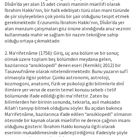
Dîvân’da yer alan 15 adet cinaslı maninin müellifi olarak
İbrahim Hakkı’nın, bir halk edebiyatı türü olan mani türünde
de şiir söyleyebilen çok yönlü bir şair olduğunu tespit etmek
gerekmektedir. Erzurumlu İbrahim Hakkı’nın, Dîvân’da yer
alan manzum çalışmaları göz önüne alındığında aruz veznini
kullanmada mahir ve sağlam bir nazım tekniğine sahip
olduğu ortaya çıkmaktadır.
2. Ma‘rifetnâme (1756): Giriş, üç ana bölüm ve bir sonuç
olmak üzere toplam beş bölümden meydana gelen,
bazılarınca “ansiklopedi” denen eseri (Kemikli; 2012) bir
Tasavvufnâme olarak nitelendirmektedir. Bunu yazarın sufî
olmasıyla ilgisi yoktur. Çünkü astronomi, astroloji,
kozmogoni, anatomi, fizik ve psikoloji gibi bilimlerle dinî
ilimlere yer verse de eserin temel konusu sebeb-i telif
bölümünde ifade edildiği gibi ma’rifettir. Zaten bu
bilimlerden her birinin sonunda, tekrarla, asıl maksadın
Allah’ı tanıyıp bilmek olduğunu söyler. Bu açıdan bakınca
Ma‘rifetnâme, bazılarınca ifade edilen “ansiklopedi” olmanın
ötesinde bir kaynak olarak müellifin ne derece çağının insanı
olduğunu gösterir. İbrahim Hakkı konuyla ilgili olarak
eserinin mukaddimesinde sadeleştirdiğimiz ifadesiyle şöyle