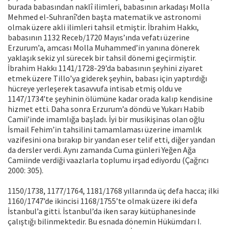
burada babasından naklî ilimleri, babasının arkadaşı Molla
Mehmed el-Suhranî’den başta matematik ve astronomi
olmak üzere akli ilimleri tahsil etmiştir. İbrahim Hakkı,
babasının 1132 Receb/1720 Mayıs’ında vefatı üzerine
Erzurum’a, amcası Molla Muhammed’in yanına dönerek
yaklaşık sekiz yıl sürecek bir tahsil dönemi geçirmiştir.
İbrahim Hakkı 1141/1728-29’da babasının şeyhini ziyaret
etmek üzere Tillo’ya giderek şeyhin, babası için yaptırdığı
hücreye yerleşerek tasavvufa intisab etmiş oldu ve
1147/1734’te şeyhinin ölümüne kadar orada kalıp kendisine
hizmet etti. Daha sonra Erzurum’a döndü ve Yukarı Habib
Camii’inde imamlığa başladı. İyi bir musikişinas olan oğlu
İsmail Fehim’in tahsilini tamamlaması üzerine imamlık
vazifesini ona bırakıp bir yandan eser telif etti, diğer yandan
da dersler verdi. Aynı zamanda Cuma günleri Yeğen Ağa
Camiinde verdiği vaazlarla toplumu irşad ediyordu (Çağrıcı
2000: 305).
1150/1738, 1177/1764, 1181/1768 yıllarında üç defa hacca; ilki
1160/1747’de ikincisi 1168/1755’te olmak üzere iki defa
İstanbul’a gitti. İstanbul’da iken saray kütüphanesinde
çalıştığı bilinmektedir. Bu esnada dönemin Hükümdarı I.