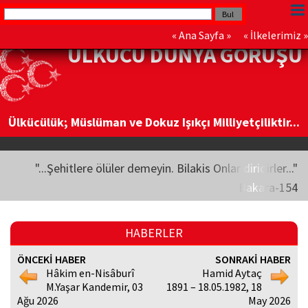
«
Ana Sayfa
» «
İlkelerimiz
»
ÜLKÜCÜ DÜNYA GÖRÜŞÜ
Ülkücülük; Müslüman ve Dokuz Işıkçı Milliyetçiliktir...
"...Şehitlere ölüler demeyin. Bilakis Onlar diridirler..."
Bakara-154
HABERLER
ÖNCEKİ HABER
SONRAKİ HABER
Hâkim en-Nisâburî
Hamid Aytaç
M.Yaşar Kandemir, 03
1891 – 18.05.1982, 18
Ağu 2026
May 2026