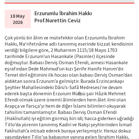
Erzurumlu İbrahim Hakkı
18 May
Prof.Nurettin Ceviz
2026
Çok yönlü bir âlim ve mütefekkir olan Erzurumlu İbrahim
Hakkı, Ma‘rifetnâme adlı tanınmış eserinde bizzat kendisinin
verdiği bilgilere göre, 2 Muharrem 1115/18 Mayıs 1703
tarihinde Erzurum’un Hasankale (Pasinler) ilçesinde
doğmuştur. Babası Derviş Osman Efendi, annesi Hasankale
eşrafından Dede Mahmud’un kızı Şerife Hanife Hanım’dır.
Temel dinî eğitimini ilk hocası olan babası Derviş Osman’dan
aldıktan sonra Erzurum’a gelmiştir. Burada Erzincankapı
Şeyhler Mahallesindeki Dârü’s-Safâ Medresesi'ne devam
ederek başta dönemin Erzurum Müftüsü şair Hâzik Mehmet
Efendi olmak üzere önemli âlimlerden hem âlet ilmi olan
Arapça ve Farsça’yı hem de diğer İslami bilimleri okuyarak
tahsilini tamamlamıştır. Babası Derviş Osman Efendi
(Hakîrullah) iyi eğitim görmüş biri idi; hacca giderken uğradığı
Tillo’da yörenin tanınmış Kadiri ve Nakşi şeyhlerinden İsmail
Fakîrullah’a intisab ederek buraya yerleşmiştir. Henüz dokuz
yaşındayken Tillo’ya babasının yanına gelen İbrahim Hakkı,