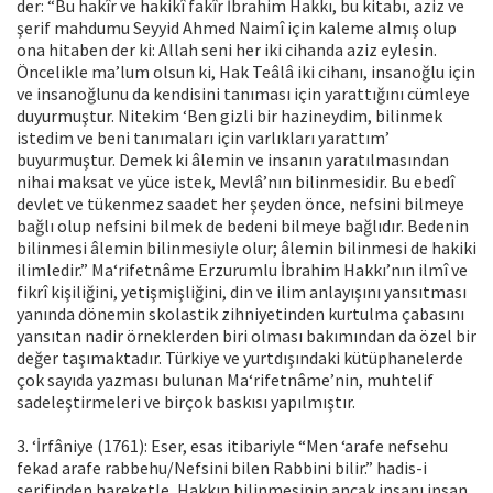
der: “Bu hakîr ve hakikî fakîr İbrahim Hakkı, bu kitabı, aziz ve
şerif mahdumu Seyyid Ahmed Naimî için kaleme almış olup
ona hitaben der ki: Allah seni her iki cihanda aziz eylesin.
Öncelikle ma’lum olsun ki, Hak Teâlâ iki cihanı, insanoğlu için
ve insanoğlunu da kendisini tanıması için yarattığını cümleye
duyurmuştur. Nitekim ‘Ben gizli bir hazineydim, bilinmek
istedim ve beni tanımaları için varlıkları yarattım’
buyurmuştur. Demek ki âlemin ve insanın yaratılmasından
nihai maksat ve yüce istek, Mevlâ’nın bilinmesidir. Bu ebedî
devlet ve tükenmez saadet her şeyden önce, nefsini bilmeye
bağlı olup nefsini bilmek de bedeni bilmeye bağlıdır. Bedenin
bilinmesi âlemin bilinmesiyle olur; âlemin bilinmesi de hakiki
ilimledir.” Ma‘rifetnâme Erzurumlu İbrahim Hakkı’nın ilmî ve
fikrî kişiliğini, yetişmişliğini, din ve ilim anlayışını yansıtması
yanında dönemin skolastik zihniyetinden kurtulma çabasını
yansıtan nadir örneklerden biri olması bakımından da özel bir
değer taşımaktadır. Türkiye ve yurtdışındaki kütüphanelerde
çok sayıda yazması bulunan Ma‘rifetnâme’nin, muhtelif
sadeleştirmeleri ve birçok baskısı yapılmıştır.
3. ‘İrfâniye (1761): Eser, esas itibariyle “Men ‘arafe nefsehu
fekad arafe rabbehu/Nefsini bilen Rabbini bilir.” hadis-i
şerifinden hareketle, Hakkın bilinmesinin ancak insanı insan