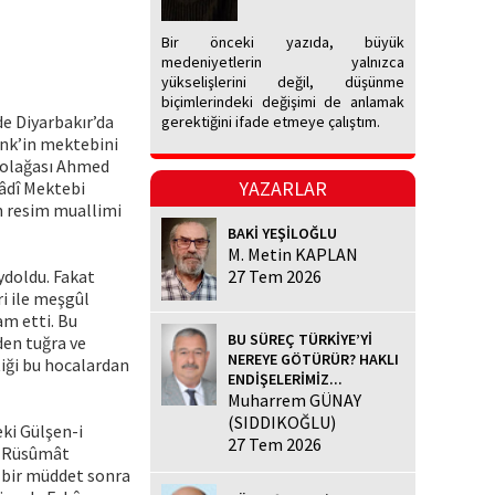
Bir önceki yazıda, büyük
medeniyetlerin yalnızca
yükselişlerini değil, düşünme
biçimlerindeki değişimi de anlamak
de Diyarbakır’da
gerektiğini ifade etmeye çalıştım.
enk’in mektebini
Kolağası Ahmed
YAZARLAR
dâdî Mektebi
in resim muallimi
BAKİ YEŞİLOĞLU
M. Metin KAPLAN
ydoldu. Fakat
27 Tem 2026
ri ile meşgûl
am etti. Bu
BU SÜREÇ TÜRKİYE’Yİ
den tuğra ve
NEREYE GÖTÜRÜR? HAKLI
tiği bu hocalardan
ENDİŞELERİMİZ...
Muharrem GÜNAY
(SIDDIKOĞLU)
eki Gülşen-i
27 Tem 2026
le Rüsûmât
 bir müddet sonra