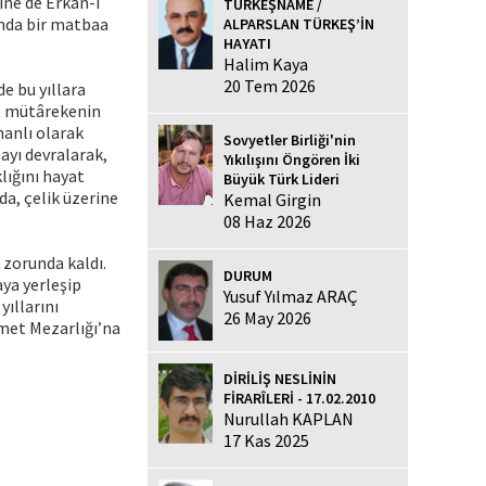
ine de Erkân-ı
TÜRKEŞNAME /
’nda bir matbaa
ALPARSLAN TÜRKEŞ’İN
HAYATI
Halim Kaya
20 Tem 2026
e bu yıllara
a, mütârekenin
manlı olarak
Sovyetler Birliği'nin
ayı devralarak,
Yıkılışını Öngören İki
lığını hayat
Büyük Türk Lideri
da, çelik üzerine
Kemal Girgin
08 Haz 2026
 zorunda kaldı.
DURUM
ya yerleşip
Yusuf Yılmaz ARAÇ
yıllarını
26 May 2026
hmet Mezarlığı’na
DİRİLİŞ NESLİNİN
FİRARÎLERİ - 17.02.2010
Nurullah KAPLAN
17 Kas 2025