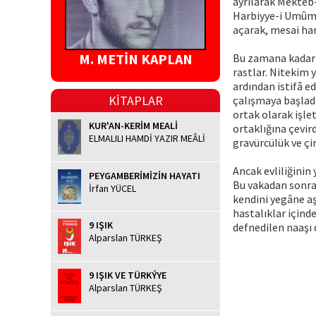
ayrılarak Mekteb-
Harbiyye-i Umûmiy
açarak, mesai hari
M. METİN KAPLAN
Bu zamana kadar e
rastlar. Nitekim 
ardından istifâ 
KİTAPLAR
çalışmaya başladı
ortak olarak işle
KUR'AN-KERİM MEALİ
ortaklığına çevir
ELMALILI HAMDİ YAZIR MEÂLİ
gravürcülük ve çi
Ancak evliliğini
PEYGAMBERİMİZİN HAYATI
Bu vakadan sonra
İrfan YÜCEL
kendini yegâne aşk
hastalıklar içind
9 IŞIK
defnedilen naaşı
Alparslan TÜRKEŞ
9 IŞIK VE TÜRKÝYE
Alparslan TÜRKEŞ