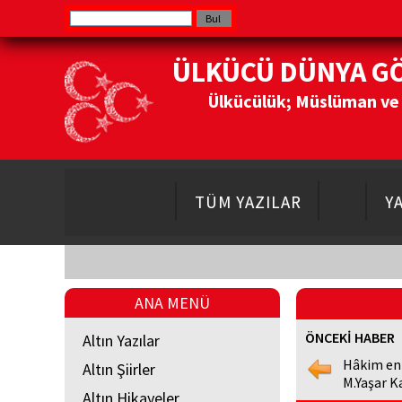
ÜLKÜCÜ DÜNYA G
Ülkücülük; Müslüman ve Do
TÜM YAZILAR
Y
ANA MENÜ
ÖNCEKİ HABER
Altın Yazılar
Hâkim en
Altın Şiirler
M.Yaşar K
Altın Hikayeler