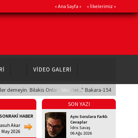
«
Ana Sayfa
» «
İlkelerimiz
»
Rİ
VİDEO GALERİ
üler demeyin. Bilakis Onlar diridirler..." Bakara-154
SON YAZI
SONRAKİ HABER
Aynı Sorulara Farklı
Cevaplar
asuh Akar
İdris Savaş
8 May 2026
06 Ağu 2026