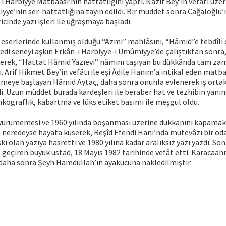
i Harbiyye Matbaası’nın hattatlığını yaptı. Nazîf Bey’in vefâtı üzer
ye’nin ser-hattatlığına tayin edildi. Bir müddet sonra Cağaloğlu
cinde yazı işleri ile uğraşmaya başladı.
serlerinde kullanmış olduğu “Azmi” mahlâsını, “Hâmid”e tebdîli d
yedi seneyi aşkın Erkân-ı Harbiyye-i Umûmiyye’de çalıştıktan sonr
ederek, “Hattat Hâmid Yazıevi” nâmını taşıyan bu dükkânda tam za
. Arif Hikmet Bey’in vefâtı ile eşi Âdile Hanım’a intikal eden matba
tmeye başlayan Hâmid Aytaç, daha sonra onunla evlenerek iş ortak
di. Uzun müddet burada kardeşleri ile beraber hat ve tezhibin yanın
nkograflık, kabartma ve lüks etiket basımı ile meşgul oldu.
n yürümemesi ve 1960 yılında boşanması üzerine dükkanını kapamak
 neredeyse hayata küserek, Reşîd Efendi Hanı’nda mütevâzı bir oda
ı olan yazıya hasretti ve 1980 yılına kadar aralıksız yazı yazdı. Son 
e geçiren büyük üstad, 18 Mayıs 1982 tarihinde vefât etti. Karacaa
 daha sonra Şeyh Hamdullah’ın ayakucuna nakledilmiştir.