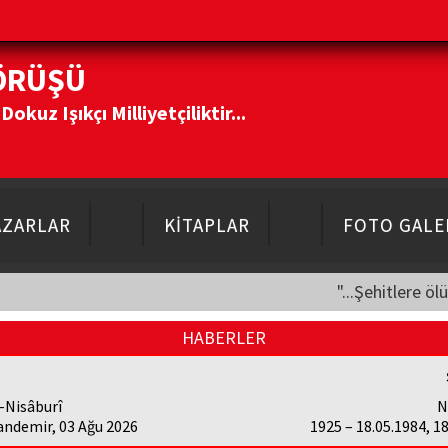
ÖRÜŞÜ
kuz Işıkçı Milliyetçiliktir...
AZARLAR
KİTAPLAR
FOTO GALE
"...Şehitlere öl
HABERLER
-Nisâburî
N
andemir, 03 Ağu 2026
1925 – 18.05.1984, 1