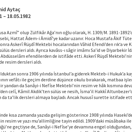
id Aytaç
1 – 18.05.1982
usa Azmî” olup Zülfikâr Ağa’nın oğlu olarak, H. 1309/M. 1891-1892’
nesebi, Hattat Âdem-i Âmidî’ye kadar uzanır. Hoca Mustafa Âkif Tüt
nra Askerî Rüşdî Mektebi hocalarından Vâhid Efendi’den rık‘a ve 
ülüs dersleri aldı. Ayrıca kavâss-ı sâgir imâmı Sa’id ve Diyarbekir İ
 Abdüsselâm efendilerden de istifâde etti. Askerî Rüşdî Mektebi’n
e resim dersleri aldı.
duktan sonra 1906 yılında İstanbul’a giderek Mekteb-i Hukuk’a ka
ının vefâtı ile geçim derdine düşünce okulu bırakarak, matbaa işle
ir yandan da Sanâyi-i Nefîse Mektebi’nin resim ve hâk kısmına dev
den celî, Kâmil Akdik’ten sülüs ve nesih, İsma’il Hakkî Altunbezer’
 da ta’lik dersleri almaya başladı. Ancak hususî surette istifade et
sinde kısa zamanda yazıda gelişim gösterince 1908 yılında Haseki’d
in resim ve yazı mu’allimliğine tayin edildi. 1909’daki müsâbaka i
ğü’ne geçtiyse de, Sanâyi-i Nefîse’ye devamına engel olduğundan,