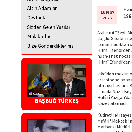
Altın Adamlar
Ham
18 May
189
Destanlar
2026
Sizden Gelen Yazılar
Asıl ismi “Şeyh M
Mülakatlar
doğdu. Silsile-i 
tamamladıktan so
Bize Gönderdikleriniz
Hilmî Efendi’den s
hüsn-i hat hocası
Hilmî Efendi’den d
İdâdîden mezun ol
ertesi sene babas
olmaya başladı. B
esnada Nazîf Bey’
Hulûsî Yazgan’dan
BAŞBUĞ TÜRKEŞ
icazet alamadı.
Kudretli eli saye
Ma’ârif Mektebi’n
Matbaası Müdürlü