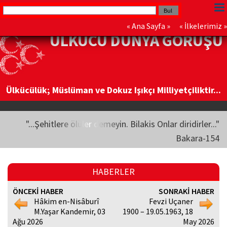
«
Ana Sayfa
» «
İlkelerimiz
»
ÜLKÜCÜ DÜNYA GÖRÜŞÜ
Ülkücülük; Müslüman ve Dokuz Işıkçı Milliyetçiliktir...
"...Şehitlere ölüler demeyin. Bilakis Onlar diridirler..."
Bakara-154
HABERLER
ÖNCEKİ HABER
SONRAKİ HABER
Hâkim en-Nisâburî
Fevzi Uçaner
M.Yaşar Kandemir, 03
1900 – 19.05.1963, 18
Ağu 2026
May 2026