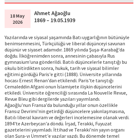
Ahmet Ağaoğlu
18 May
1869 – 19.05.1939
2026
Yazılarında ve siyasal yaşamında Batı uygarlığının bütünüyle
benimsenmesini, Türkçülüğü ve liberal düşünceyi savunan
düşünür ve siyaset adamıdır. 1869 yılında Şuşa-Karabağ'da
doğdu. İlköğrenimden sonra, annesinin çabasıyla Rus
gymnasium'una gönderildi. Batılı düşüncelerle tanıştığı bu
okulu bitirdikten sonra, hukuk, tarih ve siyasal bilimler
eğitimi gördüğü Paris'e gitti (1888). Üniversite yıllarında
hocası Ernest Renan'dan etkilendi. Paris'te tanıştığı
Cemaleddin Afgani onun İslamiyete ilişkin düşüncelerini
etkiledi. Üniversite öğrenciliği sırasında La Nouvelle Revue,
Revue Bleu gibi dergilerde yazıları yayımlandı.
Ağaoğlu'nun Fransa'da bulunduğu yıllar onun özellikle
Fransız Devrimi'nin getirdiği düşüncelere yakınlaşmasına,
Batılı liberal kavram ve değerleri incelemesine olanak verdi.
1894'te Azerbeycan'a döndü. İrşad, Terakki, Fuyuzat
gazetelerini yayımladı. İttihad ve Terakki'nin yayın organı
olan Şura-yı Ümmet'e yazılar yazdı. Bu dönemde temel