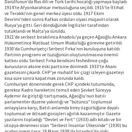
Darülfunun'da Rus dili ve Türk tarihi hocalığı yapmaya başladı.
1914'te Afyonkarahisar mebusluğuna seçildi. 1915'te İttihat
ve Terakki'nin genel merkez üyesi oldu. 1917 Ekim
Devrimi'nden sonra Kafkas orduları siyasi müşaviri olarak
Rusya'ya gitti. Geri döndüğünde İngilizler tarafından
tutuklandı ve Malta'ya sürüldü.
1921'de serbest bırakılınca Anadolu'ya geçen Ağaoğlu Ankara
Hükümetince Matbuat Umum Müdürlüğü görevine getirildi.
1930'da Cumhuriyetçi Serbest Fırka'nın kuruluşuna katıldı.
Partinin programı ve tüzüğünün oluşturulmasına önemli
katkısı oldu. Serbest Fırka kendisini feshedince çoğu
kurucuların aksine eski partisine dönmedi. 1933'te Akanı
gazetesini çıkardı. CHP'ye muhalif bir çizgi izleyen gazeteyi
kısa süre sonra kapatmak zorunda kaldı.
Cumhuriyet döneminde gerek CHP içindeki tutumunda,
gerekse Kadro hareketini temsil eden Şevket Süreyya
Aydemir ile giriştiği tartışmada, Ağaoğlu'nun batılı
parlamenter düzene yakınlığı ve "bütüncü" toplumsal
anlayışlara karşı, Batılı anlamda birey özgürlüğüne dayalı
toplumsal ve iktisadi görüşleri ağırlık kazanmıştır. Gazete
yazılarını topladığı "Devlet ve Fert" (1933) adlı kitabı ve bir
ütopya denemesi olan "Serbest İnsanlar Ülkesinde" (1930) bu
açıdan önem taşır. 19 Mayıs 1939'da İstanbul'da öldü.