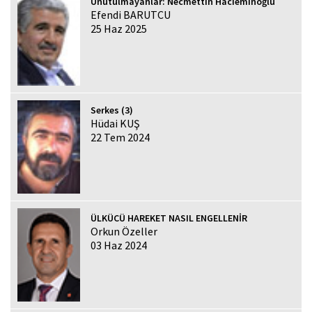
Unutulmayanlar: Necmettin Hacıeminoğlu
Efendi BARUTCU
25 Haz 2025
Serkes (3)
Hüdai KUŞ
22 Tem 2024
ÜLKÜCÜ HAREKET NASIL ENGELLENİR
Orkun Özeller
03 Haz 2024