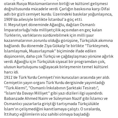
olarak Rusya Müslümanlarının birliği ve kültürel gelişmesi
doğrultusunda mücadele verdi. Çarlığın baskısına karşı Difai
adlı bir gizli cemiyet kurdu. Üzerindeki baskılar yoğunlaşınca,
1909'da ailesiyle birlikte İstanbul'a göç etti.
II. Meşrutiyet döneminde Ağaoğlu, dağılan Osmanlı
İmparatorluğu'nda milliyetçilik açısından en geç kalan
Türklerin, varlıklarını sürdürebilmek için milli şuur
kazanmalarının zorunlu olduğu görüşüne, Türkçülük akımına
bağlandı. Bu dönemde Ziya Gökalp'le birlikte "Türkleşmek,
İslamlaşmak, Muasırlaşmak" biçiminde ifade edilen
düşüncenin, daha çok Türkçü ve çağdaşlaşmacı yönüne ağırlık
verdi. Ağaoğlu için Türkçülük siyasal bir programdan çok,
ulusun kurtuluşunu sağlayacak birleşmenin temel kültürel
harcı idi.
1911'de Türk Yurdu Cemiyeti'nin kurucuları arasında yer aldı.
Cemiyetin yayın organı Türk Yurdu dergisinde yayımladığı
"Türk Alemi", "Osmanlı İnkılabının Şarktaki Tesiratı",
"İslam'da Davayı Milliyet" gibi yazı dizileri ilgi uyandırdı.
Babanzade Ahmed Naim ve Süleyman Nazif gibi İslamcı ve
Osmanlıcı yazarlarla giriştiği tartışmada Türkçülükle
İslam'ın çelişmediğini kanıtlamaya çalıştı. O sıralarda,
İttihatçı eğilimlerin söz sahibi olmaya başladığı