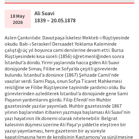
Ali Suavi
18 May
1839 – 20.05.1878
2026
Aslen Çankırılıdır. Davutpaşa İskelesi Mekteb-i Rüştiyesinde
okudu. Bab-ı Seraskerî Dersaadet Yoklama Kaleminde
çalıştığı üç yıl boyunca cami derslerine devam etti. Bursa
Rüştiyesindeki kısa süreli (1856) öğretmenliğinden sonra
İstanbul’a döndü. Yirmi yaşlarında hacca giden Ali Suavi
dönüşünde Simav, Filibe ve Sofya’da çeşitli görevlerde
bulundu. İstanbul’a dönünce (1867) Şehzade Camii’nde
vaazlar verdi. Sami Paşa, onun Sofya Ticaret Mahkemesi
reisliğine ve Filibe Rüştiyesine tayininde yardımcı oldu. Bu
görevlerinden azledilerek İstanbul’a dönüşünde gene Sami
Paşanın yardımlarını gördü. Filip Efendi’nin Muhbir
gazetesinde yazılar yayımladı. Muhbir gazetesinde 1867
yılının başlarından itibaren yazmaya başlaması Ali Suavi’nin
yazı hayatının ilk dönemi olarak nitelenebilir. Belgrat
kalesinin düşmesi üzerine Ali Paşa’yı şiddetle eleştiren bir
yazıyı yayınlaması, hem gazetenin bir ay süreyle
kapatılmasına hem de kendisinin Kastamonu’ya sürülmesine