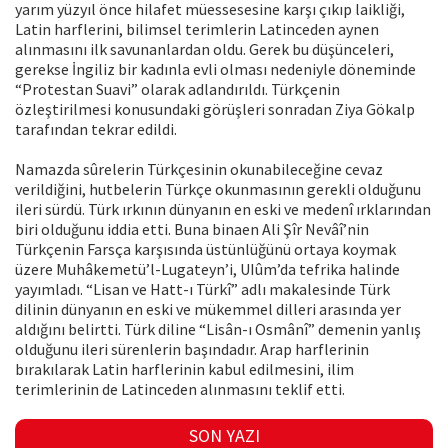
yarım yüzyıl önce hilafet müessesesine karşı çıkıp laikliği,
Latin harflerini, bilimsel terimlerin Latinceden aynen
alınmasını ilk savunanlardan oldu. Gerek bu düşünceleri,
gerekse İngiliz bir kadınla evli olması nedeniyle döneminde
“Protestan Suavi” olarak adlandırıldı. Türkçenin
özleştirilmesi konusundaki görüşleri sonradan Ziya Gökalp
tarafından tekrar edildi.
Namazda sûrelerin Türkçesinin okunabileceğine cevaz
verildiğini, hutbelerin Türkçe okunmasının gerekli olduğunu
ileri sürdü. Türk ırkının dünyanın en eski ve medenî ırklarından
biri olduğunu iddia etti. Buna binaen Ali Şîr Nevâî’nin
Türkçenin Farsça karşısında üstünlüğünü ortaya koymak
üzere Muhâkemetü’l-Lugateyn’i, UIûm’da tefrika halinde
yayımladı. “Lisan ve Hatt-ı Türkî” adlı makalesinde Türk
dilinin dünyanın en eski ve mükemmel dilleri arasında yer
aldığını belirtti. Türk diline “Lisân-ı Osmânî” demenin yanlış
olduğunu ileri sürenlerin başındadır. Arap harflerinin
bırakılarak Latin harflerinin kabul edilmesini, ilim
terimlerinin de Latinceden alınmasını teklif etti.
SON YAZI