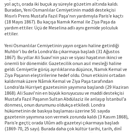
yol açtı, orada iki buçuk ay süreyle gözetim altında kaldı.
Buradan, Yeni Osmanlılar Cemiyetinin maddi destekçisi
Mısırlı Prens Mustafa Fazıl Paşa’nın yardımıyla Paris’e kaçtı
(18 Mayıs 1867). Bu kaçışa Namık Kemal ile Ziya Paşa da
yardım ettiler. Üçü de Meselina adlı aynı gemide yolculuk
ettiler.
Yeni Osmanlılar Cemiyetinin yayın organı haline getirdiği
Muhbir’i bu defa Londra’da çıkarmaya başladı (31 Ağustos
1867). Bu yıllar Ali Suavi’nin yazı ve siyasi hayatının ikinci ve
önemli bir dönemidir. Gazetecilik onun asıl mesleği haline
geldi. Cemiyetle görüş ayrılıklarına düşünce, Namık Kemal ve
Ziya Paşanın eleştirilerine hedef oldu. Onun etkisini ortadan
kaldırmak üzere Nâmık Kemal ve Ziya Paşa tarafından
Londra’da Hürriyet gazetesinin yayımına başlandı (29 Haziran
1868). Ali Suavi’nin en büyük koruyucusu ve maddi destekçisi
Mustafa Fazıl Paşanın Sultan Abdülaziz ile anlaşıp İstanbul’a
dönmesi, onun durumunu oldukça etkiledi. Londra
hükümetinin de baskıya başlaması üzerine 50. sayıda
gazetenin yayımına son vermek zorunda kaldı (3 Kasım 1868),
Paris’e geçti; orada Ulûm adlı gazeteyi çıkarmaya başladı
(1869-70, 25 sayı). Burada daha çok kültür tarihi, tarih, dinî