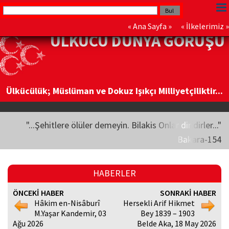
«
Ana Sayfa
» «
İlkelerimiz
»
ÜLKÜCÜ DÜNYA GÖRÜŞÜ
Ülkücülük; Müslüman ve Dokuz Işıkçı Milliyetçiliktir...
"...Şehitlere ölüler demeyin. Bilakis Onlar diridirler..."
Bakara-154
HABERLER
ÖNCEKİ HABER
SONRAKİ HABER
Hâkim en-Nisâburî
Hersekli Arif Hikmet
M.Yaşar Kandemir, 03
Bey 1839 – 1903
Ağu 2026
Belde Aka, 18 May 2026