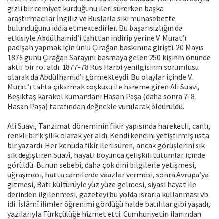
gizli bir cemiyet kurduğunu ileri sürerken başka
araştırmacılar İngiliz ve Ruslarla sıkı münasebette
bulunduğunu iddia etmektedirler. Bu başarısızlığın da
etkisiyle Abdülhamid’i tahttan indirip yerine V. Murat’ı
padişah yapmak için ünlü Çırağan baskınına girişti. 20 Mayıs
1878 günü Çırağan Sarayını basmaya gelen 250 kişinin önünde
aktif bir rol aldı. 1877-78 Rus Harbi yenilgisinin sorumlusu
olarak da Abdülhamid’i görmekteydi. Bu olaylar içinde V.
Murat’ı tahta çıkarmak coşkusu ile hareme giren Ali Suavi,
Beşiktaş karakol kumandanı Hasan Paşa (daha sonra 7-8
Hasan Paşa) tarafından değnekle vurularak öldürüldü.
Ali Suavi, Tanzimat döneminin fikir yapısında hareketli, canlı,
renkli bir kişilik olarak yer aldı. Kendi kendini yetiştirmiş usta
bir yazardı. Her konuda fikir ileri süren, ancak görüşlerini sık
sık değiştiren Suavî, hayatı boyunca çelişkili tutumlar içinde
görüldü. Bunun sebebi, daha çok dini bilgilerle yetişmesi,
uğraşması, hatta camilerde vaazlar vermesi, sonra Avrupa’ya
gitmesi, Batı kültürüyle yüz yüze gelmesi, siyasi hayat ile
derinden ilgilenmesi, gazeteyi bu yolda ısrarla kullanması vb.
idi. İslâmî ilimler öğrenimi gördüğü halde batılılar gibi yaşadı,
yazılarıyla Türkçülüğe hizmet etti. Cumhuriyetin ilanından