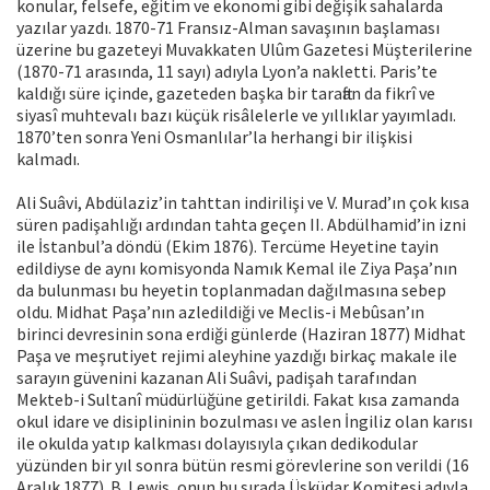
konular, felsefe, eğitim ve ekonomi gibi değişik sahalarda
yazılar yazdı. 1870-71 Fransız-Alman savaşının başlaması
üzerine bu gazeteyi Muvakkaten Ulûm Gazetesi Müşterilerine
(1870-71 arasında, 11 sayı) adıyla Lyon’a nakletti. Paris’te
kaldığı süre içinde, gazeteden başka bir taraftan da fikrî ve
siyasî muhtevalı bazı küçük risâlelerle ve yıllıklar yayımladı.
1870’ten sonra Yeni Osmanlılar’la herhangi bir ilişkisi
kalmadı.
Ali Suâvi, Abdülaziz’in tahttan indirilişi ve V. Murad’ın çok kısa
süren padişahlığı ardından tahta geçen II. Abdülhamid’in izni
ile İstanbul’a döndü (Ekim 1876). Tercüme Heyetine tayin
edildiyse de aynı komisyonda Namık Kemal ile Ziya Paşa’nın
da bulunması bu heyetin toplanmadan dağılmasına sebep
oldu. Midhat Paşa’nın azledildiği ve Meclis-i Mebûsan’ın
birinci devresinin sona erdiği günlerde (Haziran 1877) Midhat
Paşa ve meşrutiyet rejimi aleyhine yazdığı birkaç makale ile
sarayın güvenini kazanan Ali Suâvi, padişah tarafından
Mekteb-i Sultanî müdürlüğüne getirildi. Fakat kısa zamanda
okul idare ve disiplininin bozulması ve aslen İngiliz olan karısı
ile okulda yatıp kalkması dolayısıyla çıkan dedikodular
yüzünden bir yıl sonra bütün resmi görevlerine son verildi (16
Aralık 1877). B. Lewis, onun bu sırada Üsküdar Komitesi adıyla