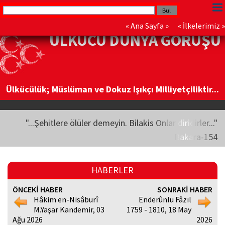
«
Ana Sayfa
» «
İlkelerimiz
»
ÜLKÜCÜ DÜNYA GÖRÜŞÜ
Ülkücülük; Müslüman ve Dokuz Işıkçı Milliyetçiliktir...
"...Şehitlere ölüler demeyin. Bilakis Onlar diridirler..."
Bakara-154
HABERLER
ÖNCEKİ HABER
SONRAKİ HABER
Hâkim en-Nisâburî
Enderûnlu Fâzıl
M.Yaşar Kandemir, 03
1759 - 1810, 18 May
Ağu 2026
2026