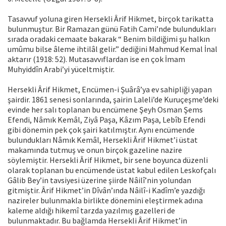
Tasavvuf yoluna giren Hersekli Ârif Hikmet, birçok tarikatta
bulunmuştur. Bir Ramazan günü Fatih Cami’nde bulundukları
sırada oradaki cemaate bakarak “ Benim bildiğimi şu halkın
umûmu bilse âleme ihtilâl gelir.” dediğini Mahmud Kemal İnal
aktarır (1918: 52). Mutasavvıflardan ise en çok İmam
Muhyiddîn Arabi’yi yüceltmiştir.
Hersekli Ârif Hikmet, Encümen-i Şuârâ’ya ev sahipliği yapan
şairdir. 1861 senesi sonlarında, şairin Laleli’de Kuruçeşme’deki
evinde her salı toplanan bu encümene Şeyh Osman Şems
Efendi, Nâmık Kemâl, Ziyâ Paşa, Kâzım Paşa, Lebîb Efendi
gibi dönemin pek çok şairi katılmıştır. Aynı encümende
bulundukları Nâmık Kemâl, Hersekli Ârif Hikmet’i üstat
makamında tutmuş ve onun birçok gazeline nazire
söylemiştir. Hersekli Ârif Hikmet, bir sene boyunca düzenli
olarak toplanan bu encümende üstat kabul edilen Leskofçalı
Gâlib Bey’in tavsiyesi üzerine şiirde Nâilî’nin yolundan
gitmiştir. Ârif Hikmet’in Dîvân’ında Nâilî-i Kadîm’e yazdığı
nazireler bulunmakla birlikte dönemini eleştirmek adına
kaleme aldığı hikemî tarzda yazılmış gazelleri de
bulunmaktadır. Bu bağlamda Hersekli Ârif Hikmet’in