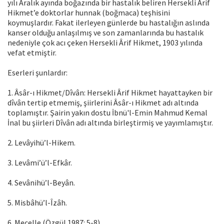
yılı Aralık ayında boğazında bir hastalık beliren Hersekli Ârif
Hikmet’e doktorlar hunnak (boğmaca) teşhisini
koymuşlardır. Fakat ilerleyen günlerde bu hastalığın aslında
kanser olduğu anlaşılmış ve son zamanlarında bu hastalık
nedeniyle çok acı çeken Hersekli Ârif Hikmet, 1903 yılında
vefat etmiştir.
Eserleri şunlardır:
1. Âsâr-ı Hikmet/Dîvân: Hersekli Ârif Hikmet hayattayken bir
dîvân tertip etmemiş, şiirlerini Âsâr-ı Hikmet adı altında
toplamıştır. Şairin yakın dostu İbnü'l-Emin Mahmud Kemal
İnal bu şiirleri Dîvân adı altında birleştirmiş ve yayımlamıştır.
2. Levâyihü’l-Hikem.
3. Levâmi’ü’l-Efkâr.
4. Sevânihü’l-Beyân.
5. Misbâhü’l-Îzâh.
6. Mecelle (Özgül 1987: 5-8).