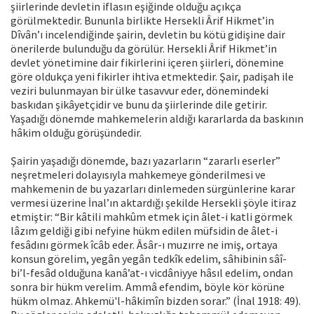
şiirlerinde devletin iflasın eşiğinde olduğu açıkça
görülmektedir. Bununla birlikte Hersekli Ârif Hikmet’in
Dîvân’ı incelendiğinde şairin, devletin bu kötü gidişine dair
önerilerde bulunduğu da görülür. Hersekli Ârif Hikmet’in
devlet yönetimine dair fikirlerini içeren şiirleri, dönemine
göre oldukça yeni fikirler ihtiva etmektedir. Şair, padişah ile
veziri bulunmayan bir ülke tasavvur eder, dönemindeki
baskıdan şikâyetçidir ve bunu da şiirlerinde dile getirir.
Yaşadığı dönemde mahkemelerin aldığı kararlarda da baskının
hâkim olduğu görüşündedir.
Şairin yaşadığı dönemde, bazı yazarların “zararlı eserler”
neşretmeleri dolayısıyla mahkemeye gönderilmesi ve
mahkemenin de bu yazarları dinlemeden sürgünlerine karar
vermesi üzerine İnal’ın aktardığı şekilde Hersekli şöyle itiraz
etmiştir: “Bir kâtili mahkûm etmek için âlet-i katli görmek
lâzım geldiği gibi nefyine hükm edilen müfsidin de âlet-i
fesâdını görmek îcâb eder. Âsâr-ı muzırre ne imiş, ortaya
konsun görelim, yegân yegân tedkîk edelim, sâhibinin sâî-
bi’l-fesâd olduğuna kanâ’at-ı vicdâniyye hâsıl edelim, ondan
sonra bir hükm verelim. Ammâ efendim, böyle kör körüne
hükm olmaz. Ahkemü'l-hâkimîn bizden sorar.” (İnal 1918: 49).