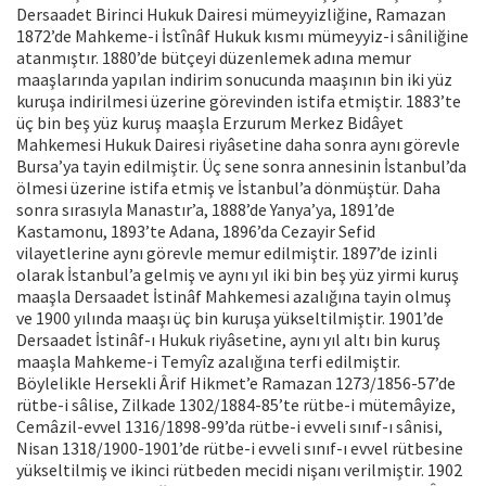
Dersaadet Birinci Hukuk Dairesi mümeyyizliğine, Ramazan
1872’de Mahkeme-i İstînâf Hukuk kısmı mümeyyiz-i sâniliğine
atanmıştır. 1880’de bütçeyi düzenlemek adına memur
maaşlarında yapılan indirim sonucunda maaşının bin iki yüz
kuruşa indirilmesi üzerine görevinden istifa etmiştir. 1883’te
üç bin beş yüz kuruş maaşla Erzurum Merkez Bidâyet
Mahkemesi Hukuk Dairesi riyâsetine daha sonra aynı görevle
Bursa’ya tayin edilmiştir. Üç sene sonra annesinin İstanbul’da
ölmesi üzerine istifa etmiş ve İstanbul’a dönmüştür. Daha
sonra sırasıyla Manastır’a, 1888’de Yanya’ya, 1891’de
Kastamonu, 1893’te Adana, 1896’da Cezayir Sefid
vilayetlerine aynı görevle memur edilmiştir. 1897’de izinli
olarak İstanbul’a gelmiş ve aynı yıl iki bin beş yüz yirmi kuruş
maaşla Dersaadet İstinâf Mahkemesi azalığına tayin olmuş
ve 1900 yılında maaşı üç bin kuruşa yükseltilmiştir. 1901’de
Dersaadet İstinâf-ı Hukuk riyâsetine, aynı yıl altı bin kuruş
maaşla Mahkeme-i Temyîz azalığına terfi edilmiştir.
Böylelikle Hersekli Ârif Hikmet’e Ramazan 1273/1856-57’de
rütbe-i sâlise, Zilkade 1302/1884-85’te rütbe-i mütemâyize,
Cemâzil-evvel 1316/1898-99’da rütbe-i evveli sınıf-ı sânisi,
Nisan 1318/1900-1901’de rütbe-i evveli sınıf-ı evvel rütbesine
yükseltilmiş ve ikinci rütbeden mecidi nişanı verilmiştir. 1902