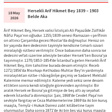
Hersekli Arif Hikmet Bey 1839 – 1903
18 May
Belde Aka
2026
Ârif Hikmet Bey, Hersek valisi İstolçalı Ali Paşazâde Zülfikâr
Nâfiz Paşa’nın oğludur. 1255/1839 senesi Ramazan-ı şerîfinin
on altıncı Çarşamba gecesi Mostar’da doğmuştur. Henüz on
bir yaşında iken dedesinin tayiniyle kendisine tımarlı süvari
miralaylığı rütbesi verilmiştir. Önce babasının daha sonra ise
dedesini vefatı üzerine ailesiyle beraber Hersek’ten Bosna’ya
taşınmıştır. 1270/1853-1854’de İstanbul’a gelen Hersekli Ârif
Hikmet Bey, ilim tahsiline burada devam etmiştir. Receb
1272/1856’da Mısırkapı Kethüdası Muhtar Bey’in yardımıyla
miralaylıktan rütbe-i hâcegânîye geçmiş ve Sadaret Mektubî
Kalemine memur edilmiştir. Kaleme yedi sekiz sene devam
ettikten sonra kendi isteğiyle görevinden ayrılmıştır. Bir
aralık Hersek ve Bosna’ya gitmişse de beş altı ay seyahat
ederek İstanbul’a dönmüştür. Şair, 1868’de Cevdet Paşa’nın
sevkiyle Yargıtay ve Ceza Mahkemelerine 1869’da iki bin kuruş
maaşla, Temyîz-i Hukuk Dairesi zabt kitâbetine tayin
olunmuştur. Daha sonra 1871’de iki bin beş yüz kuruş maaşla