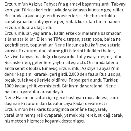
Erzurum'un Aziziye Tabyası'na girmeyi başarmışlardı. Tabyayı
koruyan Türk askerlerini uykuda yakalayıp kılıçtan geçirdiler.
Bu sırada arkadan gelen Rus askerleri ise hiçbir zorlukla
karşılaşmadan tabyayı ele geçirdilak kurtulan bir er haberi
Erzurumlulara ulaştırdı.
Erzurumlular, yaşlarına , kadın erkek olmalarına bakmadan
silaha sarıldılar. Ellerine Tüfek, tırpan, satır, sopa, balta ne
geçirdilerse, toplandılar. Nene Hatun da bu kafileye satırla
karıştı. Erzurumlular, ölüme gittiklerini bildikleri halde,
Aziziye Tabyası'na doğru koşuyordu. Tabyaya yerleşmiş olan
Rus askerleri, gelenlere yaylım ateşi açtı. Ön sıradakiler o
anda şehit oldular. Bir avuç Erzurumlu, Aziziye Tabyası'nın
demir kapısını kırarak içeri girdi. 2.000 den fazla Rus'u sopa,
bıçak, tüfek ve elleriyle öldürdü. Tabya geri alındı. Türkler,
1000 kadar şehit vermişlerdi. Bir kısmıda yaralandı. Nene
hatun da yaralılar arasındaydı.
Nene Hatun'un vatan için gece başlayan mücâdelesi, tüm
düşman Erzurum'dan kovuluncaya kadar devam etti.
Erzurum'un her karış toprağında cephâne taşıyarak,
yaralılara hemşirelik yaparak, yemek pişirerek, su dağıtarak,
hizmetten hizmete koşarak destanlaştı.