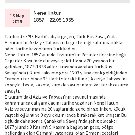
Nene Hatun
18 May
1857 – 22.05.1955
2026
Tarihimize '93 Harbi' adıyla geçen, Türk-Rus Savaşı'nda
Erzurum'un Aziziye Tabyası'nda gösterdiği kahramanlıkla
adını tarihe kazandıran Türk kadını.
Nene Hatun, 1857 yılında Erzurum'un Pasinler ilçesine bağlı
Çeperler Köyü'nde dünyaya geldi. Henüz 20 yaşında bir
gelinken, 1877-1878 yılları arasında yapılan Türk-Rus
Savaşı'nda ( Rumi takvime göre 1293 yılına denk geldiğinden
Osmanlı tarihinde 93 Harbi olarak bilinir.) Aziziye Tabyası'nı
sopayla, taşla, kazma, kürekle savunanlara katılarak cesurca
savaştı.
Erzurum'daki Aziziye Tabyası'nın savunulmasında
kahramanca çalışarak adını tarihe yazdıran Nene Hatun
Aziziye savunmasına 20 yaşlarında genç bir gelinken, küçük
yaştaki oğlunu ve 3 aylık kızını evde bırakarak katılmıştır. Bu
oğlu da daha sonra Çanakkale Savaşı'nda şehit olacaktı.
1877 yılında 8 Kasım'ı 9 Kasım'a bağlayan gece, bölge
halkından olan Osmanlı vatandaşı olan Ermeni çeteleri