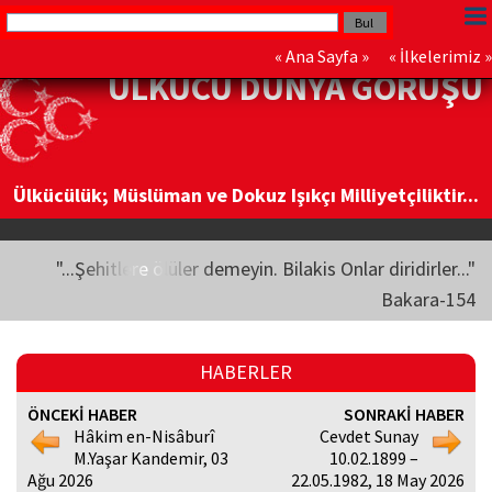
«
Ana Sayfa
» «
İlkelerimiz
»
ÜLKÜCÜ DÜNYA GÖRÜŞÜ
Ülkücülük; Müslüman ve Dokuz Işıkçı Milliyetçiliktir...
"...Şehitlere ölüler demeyin. Bilakis Onlar diridirler..."
Bakara-154
HABERLER
ÖNCEKİ HABER
SONRAKİ HABER
Hâkim en-Nisâburî
Cevdet Sunay
M.Yaşar Kandemir, 03
10.02.1899 –
Ağu 2026
22.05.1982, 18 May 2026