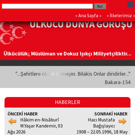
«
Ana Sayfa
» «
İlkelerimiz
»
ÜLKÜCÜ DÜNYA GÖRÜŞÜ
Ülkücülük; Müslüman ve Dokuz Işıkçı Milliyetçiliktir...
"...Şehitlere ölüler demeyin. Bilakis Onlar diridirler..."
Bakara-154
HABERLER
ÖNCEKİ HABER
SONRAKİ HABER
Hâkim en-Nisâburî
Hacı Mustafa
M.Yaşar Kandemir, 03
Bağışlayıcı
Ağu 2026
1908 – 22.05.1996, 18 May