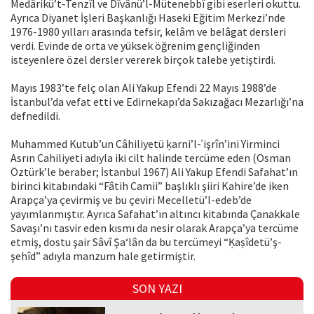
Medârikü’t-Tenzîl ve Dîvânü’l-Mütenebbî gibi eserleri okuttu.
Ayrıca Diyanet İşleri Başkanlığı Haseki Eğitim Merkezi’nde
1976-1980 yılları arasında tefsir, kelâm ve belâgat dersleri
verdi. Evinde de orta ve yüksek öğrenim gençliğinden
isteyenlere özel dersler vererek birçok talebe yetiştirdi.
Mayıs 1983’te felç olan Ali Yakup Efendi 22 Mayıs 1988’de
İstanbul’da vefat etti ve Edirnekapı’da Sakızağacı Mezarlığı’na
defnedildi.
Muhammed Kutub’un Câhiliyetü ḳarni’l-ʿişrîn’ini Yirminci
Asrın Cahiliyeti adıyla iki cilt halinde tercüme eden (Osman
Öztürk’le beraber; İstanbul 1967) Ali Yakup Efendi Safahat’ın
birinci kitabındaki “Fâtih Camii” başlıklı şiiri Kahire’de iken
Arapça’ya çevirmiş ve bu çeviri Mecelletü’l-edeb’de
yayımlanmıştır. Ayrıca Safahat’ın altıncı kitabında Çanakkale
Savaşı’nı tasvir eden kısmı da nesir olarak Arapça’ya tercüme
etmiş, dostu şair Sâvî Şa‘lân da bu tercümeyi “Ḳaṣîdetü’ş-
şehîd” adıyla manzum hale getirmiştir.
SON YAZI