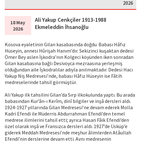
2026
Ali Yakup Cenkçiler 1913-1988
18 May
Ekmeleddin İhsanoğlu
2026
Kosova eyaletinin Gilan kasabasında doğdu. Babası Hâfız
Hüseyin, annesi Hûrişah Hanım’dır. Sekizinci kuşaktan dedesi
Ömer Bey aslen İşkodra’nın Kolgeci köyünden iken sonradan
Gilan kasabasına bağlı Desivoyca mezraasına yerleşmiş
olduğundan aile İşkodralılar adıyla anılmaktadır. Dedesi Hacı
Yakup Niş Medresesi’nde, babası Hâfız Hüseyin ise Fâtih
medreselerinde tahsil görmüştür.
Ali Yakup ilk tahsilini Gilan’da Sırp ilkokulunda yaptı. Bu arada
babasından Kur’ân-ı Kerîm, dinî bilgiler ve inşâ dersleri aldı.
1924-1927 yıllarında Gilan Medresesi’ne devam ederek Molla
Kadri Efendi ile Müderris Abdurrahman Efendi’den temel
medrese ilimlerini tahsil etti; ayrıca Hasan Fâik Efendi’den
özel olarak inşâ ve Fransızca dersleri aldı. 1927’de Üsküp’e
giderek Meddah Medresesi’nde meşhur âlimlerden Atâullah
Efendi’nin derslerine devam etti. Aynı medresenin