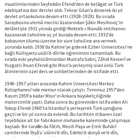
muallimlerinden Seyfeddin Efendi’den de belâgat ve Türk
edebiyatına dair dersler aldı. Tekrar Gilan’a dönerek iki yıl
devlet ortaokuluna devam etti (1928-1929). Bu sırada
Saraybosna ulemâ meclisi âzalarından Şâkir Mesihoviç’in
delâletiyle 1931 yılında girdiği Mekteb-i Nüvvâb imtihanını
kazanarak tahsiline üç yıl burada devam etti. 1932’de
babasının ölümü üzerine bir süre tahsiline ara vermek
zorunda kaldı. 1936’da Kahire’ye giderek Ezher Üniversitesi’ne
bağlı Külliyyetü usûli’d-dîn’de öğrenimini tamamladı. Bu
sırada eski şeyhülislâmlardan Mustafa Sabri, Zâhid Kevserî ve
Yozgatlı İhsan Efendi gibi Mısır’a yerleşmiş olan ünlü Türk
âlimlerinin özel ders ve sohbetlerinden de istifade etti.
1946-1957 yılları arasında Kahire Üniversitesi Merkez
Kütüphanesi’nde memur olarak çalıştı. Temmuz 1957’den
Kasım 1959’a kadar Mısır’ın Ankara büyükelçiliğinde
mütercimlik yaptı. Daha sonra bu görevinden istifa eden Ali
Yakup Efendi 1960’ta İstanbul’a yerleşerek Türk uyruğuna
geçti ve bir yıl sonra da evlendi. Bu tarihten itibaren özel
teşebbüse ait bir fabrikanın muhasebe kaleminde çalışmaya
başladı. Bir taraftan da Fâtih, Mesih Paşa ve Emîr Buhârî
camilerinde İḥyâʾü ʿulûmi’d-dîn, Edebü’d-dünyâ ve’d-dîn,