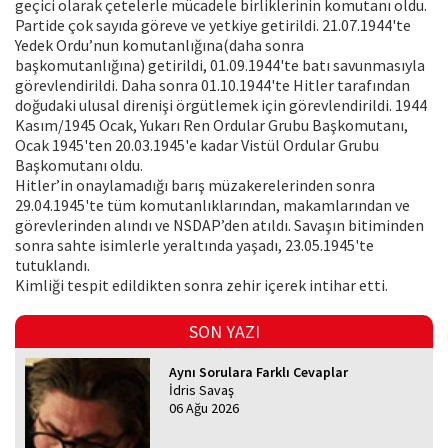
geçici olarak çetelerle mücadele birliklerinin komutanı oldu.
Partide çok sayıda göreve ve yetkiye getirildi. 21.07.1944'te
Yedek Ordu’nun komutanlığına(daha sonra
başkomutanlığına) getirildi, 01.09.1944'te batı savunmasıyla
görevlendirildi. Daha sonra 01.10.1944'te Hitler tarafından
doğudaki ulusal direnişi örgütlemek için görevlendirildi. 1944
Kasım/1945 Ocak, Yukarı Ren Ordular Grubu Başkomutanı,
Ocak 1945'ten 20.03.1945'e kadar Vistül Ordular Grubu
Başkomutanı oldu.
Hitler’in onaylamadığı barış müzakerelerinden sonra
29.04.1945'te tüm komutanlıklarından, makamlarından ve
görevlerinden alındı ve NSDAP’den atıldı. Savaşın bitiminden
sonra sahte isimlerle yeraltında yaşadı, 23.05.1945'te
tutuklandı.
Kimliği tespit edildikten sonra zehir içerek intihar etti.
SON YAZI
Aynı Sorulara Farklı Cevaplar
İdris Savaş
06 Ağu 2026