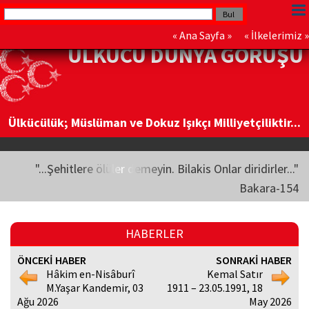
«
Ana Sayfa
» «
İlkelerimiz
»
ÜLKÜCÜ DÜNYA GÖRÜŞÜ
Ülkücülük; Müslüman ve Dokuz Işıkçı Milliyetçiliktir...
"...Şehitlere ölüler demeyin. Bilakis Onlar diridirler..."
Bakara-154
HABERLER
ÖNCEKİ HABER
SONRAKİ HABER
Hâkim en-Nisâburî
Kemal Satır
M.Yaşar Kandemir, 03
1911 – 23.05.1991, 18
Ağu 2026
May 2026