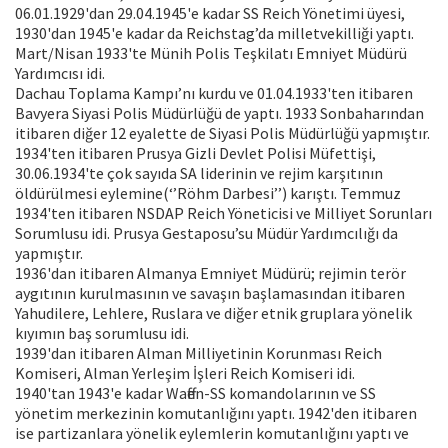
06.01.1929'dan 29.04.1945'e kadar SS Reich Yönetimi üyesi,
1930'dan 1945'e kadar da Reichstag’da milletvekilliği yaptı.
Mart/Nisan 1933'te Münih Polis Teşkilatı Emniyet Müdürü
Yardımcısı idi.
Dachau Toplama Kampı’nı kurdu ve 01.04.1933'ten itibaren
Bavyera Siyasi Polis Müdürlüğü de yaptı. 1933 Sonbaharından
itibaren diğer 12 eyalette de Siyasi Polis Müdürlüğü yapmıştır.
1934'ten itibaren Prusya Gizli Devlet Polisi Müfettişi,
30.06.1934'te çok sayıda SA liderinin ve rejim karşıtının
öldürülmesi eylemine(‘’Röhm Darbesi’’) karıştı. Temmuz
1934'ten itibaren NSDAP Reich Yöneticisi ve Milliyet Sorunları
Sorumlusu idi. Prusya Gestaposu’su Müdür Yardımcılığı da
yapmıştır.
1936'dan itibaren Almanya Emniyet Müdürü; rejimin terör
aygıtının kurulmasının ve savaşın başlamasından itibaren
Yahudilere, Lehlere, Ruslara ve diğer etnik gruplara yönelik
kıyımın baş sorumlusu idi.
1939'dan itibaren Alman Milliyetinin Korunması Reich
Komiseri, Alman Yerleşim İşleri Reich Komiseri idi.
1940'tan 1943'e kadar Waffen-SS komandolarının ve SS
yönetim merkezinin komutanlığını yaptı. 1942'den itibaren
ise partizanlara yönelik eylemlerin komutanlığını yaptı ve