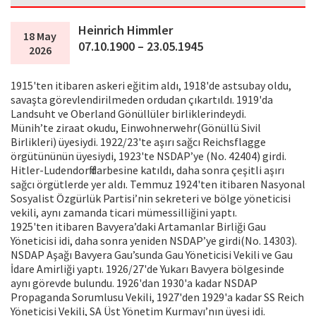
Heinrich Himmler
18 May
07.10.1900 – 23.05.1945
2026
1915'ten itibaren askeri eğitim aldı, 1918'de astsubay oldu,
savaşta görevlendirilmeden ordudan çıkartıldı. 1919'da
Landsuht ve Oberland Gönüllüler birliklerindeydi.
Münih’te ziraat okudu, Einwohnerwehr(Gönüllü Sivil
Birlikleri) üyesiydi. 1922/23'te aşırı sağcı Reichsflagge
örgütününün üyesiydi, 1923'te NSDAP’ye (No. 42404) girdi.
Hitler-Ludendorff darbesine katıldı, daha sonra çeşitli aşırı
sağcı örgütlerde yer aldı. Temmuz 1924'ten itibaren Nasyonal
Sosyalist Özgürlük Partisi’nin sekreteri ve bölge yöneticisi
vekili, aynı zamanda ticari mümessilliğini yaptı.
1925'ten itibaren Bavyera’daki Artamanlar Birliği Gau
Yöneticisi idi, daha sonra yeniden NSDAP’ye girdi(No. 14303).
NSDAP Aşağı Bavyera Gau’sunda Gau Yöneticisi Vekili ve Gau
İdare Amirliği yaptı. 1926/27'de Yukarı Bavyera bölgesinde
aynı görevde bulundu. 1926'dan 1930'a kadar NSDAP
Propaganda Sorumlusu Vekili, 1927'den 1929'a kadar SS Reich
Yöneticisi Vekili, SA Üst Yönetim Kurmayı’nın üyesi idi.