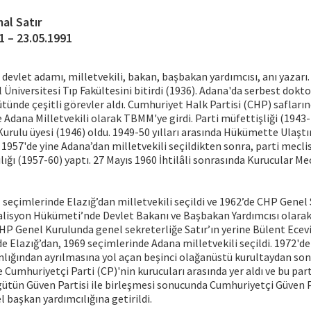
al Satır
1 – 23.05.1991
 devlet adamı, milletvekili, bakan, başbakan yardımcısı, anı yazarı.
 Üniversitesi Tıp Fakültesini bitirdi (1936). Adana'da serbest dokto
ütünde çeşitli görevler aldı. Cumhuriyet Halk Partisi (CHP) safların
e Adana Milletvekili olarak TBMM'ye girdi. Parti müfet­tişliği (1943
urulu üyesi (1946) oldu. 1949-50 yılları arasında Hükümette Ulaşt
 1957'de yine Adana’dan milletvekili seçildikten sonra, parti meclisi
ığı (1957-60) yaptı. 27 Mayıs 1960 İhtilâli sonrasında Kurucular Mec
 seçimlerinde Elazığ’dan milletvekili seçildi ve 1962’de CHP Genel 
lisyon Hükümeti’nde Devlet Bakanı ve Başbakan Yardımcısı olarak 
HP Genel Kurulunda genel sekreterliğe Satır’ın yerine Bülent Ecevit 
e Elazığ’dan, 1969 seçimlerinde Adana milletvekili seçildi. 1972'd
lığından ayrılmasına yol açan beşinci olağanüstü kurultaydan sonr
e Cumhuriyetçi Parti (CP)'nin kurucuları arasında yer aldı ve bu pa
rgütün Güven Partisi ile birleşmesi sonucunda Cumhuriyet­çi Güven P
l başkan yardımcılığına getirildi.