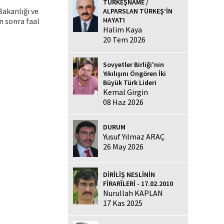
TÜRKEŞNAME /
Bakanlığı ve
ALPARSLAN TÜRKEŞ’İN
HAYATI
n sonra faal
Halim Kaya
20 Tem 2026
Sovyetler Birliği'nin
Yıkılışını Öngören İki
Büyük Türk Lideri
Kemal Girgin
08 Haz 2026
DURUM
Yusuf Yılmaz ARAÇ
26 May 2026
DİRİLİŞ NESLİNİN
FİRARÎLERİ - 17.02.2010
Nurullah KAPLAN
17 Kas 2025