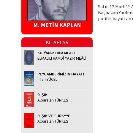
Satır, 12 Mart 19
Başbakan Yardımcı
politik hayattan ç
M. METİN KAPLAN
KİTAPLAR
KUR'AN-KERİM MEALİ
ELMALILI HAMDİ YAZIR MEÂLİ
PEYGAMBERİMİZİN HAYATI
İrfan YÜCEL
9 IŞIK
Alparslan TÜRKEŞ
9 IŞIK VE TÜRKÝYE
Alparslan TÜRKEŞ