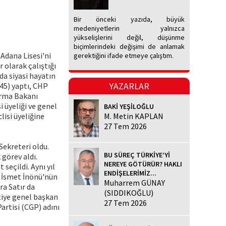
Bir önceki yazıda, büyük
medeniyetlerin yalnızca
yükselişlerini değil, düşünme
biçimlerindeki değişimi de anlamak
 Adana Lisesi'ni
gerektiğini ifade etmeye çalıştım.
r olarak çalıştığı
da siyasi hayatın
YAZARLAR
-45) yaptı, CHP
ırma Bakanı
 üyeliği ve ge­nel
BAKİ YEŞİLOĞLU
lisi üyeliğine
M. Metin KAPLAN
27 Tem 2026
Sekreteri oldu.
BU SÜREÇ TÜRKİYE’Yİ
görev aldı.
NEREYE GÖTÜRÜR? HAKLI
seçildi. Aynı yıl
ENDİŞELERİMİZ...
e İsmet İnönü'nün
Muharrem GÜNAY
a Satır da
(SIDDIKOĞLU)
rtiye genel başkan
27 Tem 2026
artisi (CGP) adını