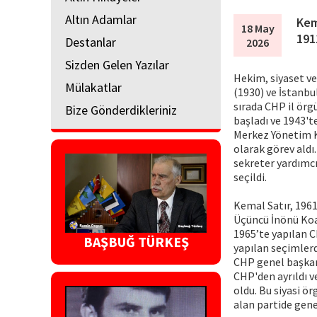
Altın Adamlar
Kem
18 May
191
Destanlar
2026
Sizden Gelen Yazılar
Hekim, siyaset ve
Mülakatlar
(1930) ve İstanbul
sırada CHP il örg
Bize Gönderdikleriniz
başladı ve 1943't
Merkez Yönetim K
olarak görev aldı.
sekreter yardımcıl
seçildi.
Kemal Satır, 1961
Üçüncü İnönü Koa
1965’te yapılan C
BAŞBUĞ TÜRKEŞ
yapılan seçimlerd
CHP genel başkan
CHP'den ayrıldı v
oldu. Bu siyasi ö
alan partide gene