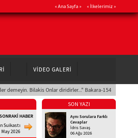
«
Ana Sayfa
» «
İlkelerimiz
»
Rİ
VİDEO GALERİ
üler demeyin. Bilakis Onlar diridirler..." Bakara-154
SON YAZI
SONRAKİ HABER
Aynı Sorulara Farklı
Cevaplar
n Suikastı
İdris Savaş
 May 2026
06 Ağu 2026