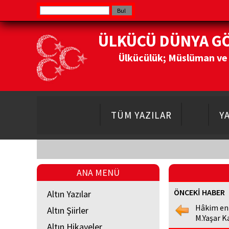
ÜLKÜCÜ DÜNYA G
Ülkücülük; Müslüman ve Do
TÜM YAZILAR
Y
ANA MENÜ
ÖNCEKİ HABER
Altın Yazılar
Hâkim en
Altın Şiirler
M.Yaşar K
Altın Hikayeler