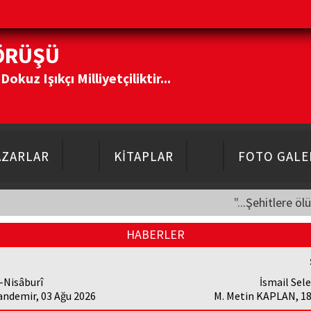
ÖRÜŞÜ
kuz Işıkçı Milliyetçiliktir...
AZARLAR
KİTAPLAR
FOTO GALE
"...Şehitlere öl
HABERLER
-Nisâburî
İsmail Sele
andemir, 03 Ağu 2026
M. Metin KAPLAN, 18