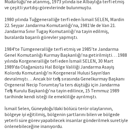
Müdürlüğü’ne atanmış, 1973 yılında ise Albaylığa terfi etmiş
ve çeşitli yurtdışı görevlerinde bulunmuştu.
1980 yılında Tuğgeneralliğe terfi eden İsmail SELEN, Mardin
22. Seyyar Jandarma Komutanlığı’na, 1981’de de Van 21.
Jandarma Sınır Tugay Komutanlığı’na tayin edilmiş,
buralarda başarılı görevler yapmıştı.
1984’te Tümgeneralliğe terfi etmiş ve 1985’te Jandarma
Genel Komutanlığı Kurmay Başkanlığı’na getirilmişti… 1988
yılında Korgeneralliğe tefi eden İsmail SELEN, 30 Mart
1989’da Olağanüstü Hal Bölge Valiliği Jandarma Asayiş
Kolordu Komutanlığı’nı Korgeneral Hulusi Sayın’dan
devralmıştı… Ancak bir teftiş sırasında Genelkurmay Başkanı
Orgeneral Necip Torumtay’la ters düştüğü için Jandarma
Teftiş Kurulu Başkanlığı’na tayin edilince, 15 Temmuz 1989
tarihinde kendi isteği ile emekliliğe ayrılmıştı.
İsmail Selen, Güneydoğu’daki bölücü terör olaylarının,
bölgeye iyi eğitilmiş, bölgenin şartlarını bilen ve bölgede
yeterli süre görev yapabilecek insanlar gönderilmek suretiyle
önlenebileceğine inanıyordu.