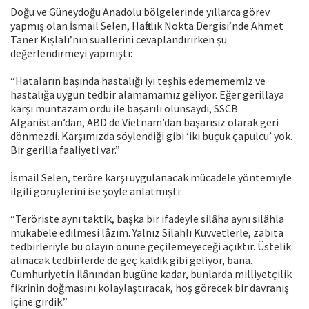
Doğu ve Güneydoğu Anadolu bölgelerinde yıllarca görev
yapmış olan İsmail Selen, Haftalık Nokta Dergisi’nde Ahmet
Taner Kışlalı’nın suallerini cevaplandırırken şu
değerlendirmeyi yapmıştı:
“Hataların başında hastalığı iyi teşhis edemememiz ve
hastalığa uygun tedbir alamamamız geliyor. Eğer gerillaya
karşı muntazam ordu ile başarılı olunsaydı, SSCB
Afganistan’dan, ABD de Vietnam’dan başarısız olarak geri
dönmezdi. Karşımızda söylendiği gibi ‘iki buçuk çapulcu’ yok.
Bir gerilla faaliyeti var.”
İsmail Selen, teröre karşı uygulanacak mücadele yöntemiyle
ilgili görüşlerini ise şöyle anlatmıştı:
“Teröriste aynı taktik, başka bir ifadeyle silâha aynı silâhla
mukabele edilmesi lâzım. Yalnız Silahlı Kuvvetlerle, zabıta
tedbirleriyle bu olayın önüne geçilemeyeceği açıktır. Üstelik
alınacak tedbirlerde de geç kaldık gibi geliyor, bana.
Cumhuriyetin ilânından bugüne kadar, bunlarda milliyetçilik
fikrinin doğmasını kolaylaştıracak, hoş görecek bir davranış
içine girdik.”