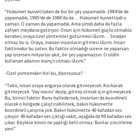
“Hükümet kuvvetliyken de biz bir şey yapamadık. 1984’de de
yapamadık, 1985’de de 1986’da da… Hükümet kuvvetliydi o
zaman. O zaman da yapamadık. Ama şimdi daha da fazla
zafiyet meydana getiriyor. Onun için hükümet güçlü olmakla
beraber, oraya özel yöntemler götürmesi lâzım… Sıradan
olmaz bu iş. Oraya, inanan insanların gitmesi lâzım. İnsan
faktörüdür bu zaten. Bu faktör olmadığı sürece ne yaparsan
yap istersen milyarlar akıt, bir şey yapamazsın. O silâhı
kullanan adamın inançlı olması lâzım.”
-Özel yöntemden biri bu, diyorsunuz?
“Tabii, insan oraya angarya olarak gitmeyecek. Korkarak
gitmeyecek. ‘Vay nasını’ deyip, gitmiş olmak için gitmeyecek.
Bu, birinci faktör. Bunu halledersek, insanları da koordineli
olarak o bölgede çalıştırabilirsek, bakın hükümette
koordineli çalışma yok. Bakın hükümette 40 kafadan ses
çıkıyor. 40 kafadan ses çıktığı vakit, aşağıda da 99 kafadan ses
çıkar. Böylece kimin ne yaptığı belli olmaz. Bunlar zincirleme
yani.”