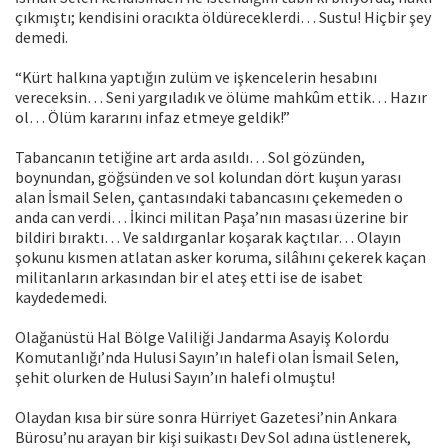
çıkmıştı; kendisini oracıkta öldüreceklerdi… Sustu! Hiçbir şey
demedi.
“Kürt halkına yaptığın zulüm ve işkencelerin hesabını
vereceksin… Seni yargıladık ve ölüme mahkûm ettik… Hazır
ol… Ölüm kararını infaz etmeye geldik!”
Tabancanın tetiğine art arda asıldı… Sol gözünden,
boynundan, göğsünden ve sol kolundan dört kuşun yarası
alan İsmail Selen, çantasındaki tabancasını çekemeden o
anda can verdi… İkinci militan Paşa’nın masası üzerine bir
bildiri bıraktı… Ve saldırganlar koşarak kaçtılar… Olayın
şokunu kısmen atlatan asker koruma, silâhını çekerek kaçan
militanların arkasından bir el ateş etti ise de isabet
kaydedemedi.
Olağanüstü Hal Bölge Valiliği Jandarma Asayiş Kolordu
Komutanlığı’nda Hulusi Sayın’ın halefi olan İsmail Selen,
şehit olurken de Hulusi Sayın’ın halefi olmuştu!
Olaydan kısa bir süre sonra Hürriyet Gazetesi’nin Ankara
Bürosu’nu arayan bir kişi suikastı Dev Sol adına üstlenerek,