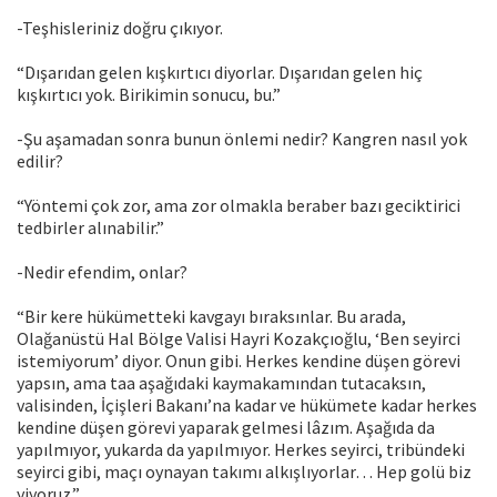
-Teşhisleriniz doğru çıkıyor.
“Dışarıdan gelen kışkırtıcı diyorlar. Dışarıdan gelen hiç
kışkırtıcı yok. Birikimin sonucu, bu.”
-Şu aşamadan sonra bunun önlemi nedir? Kangren nasıl yok
edilir?
“Yöntemi çok zor, ama zor olmakla beraber bazı geciktirici
tedbirler alınabilir.”
-Nedir efendim, onlar?
“Bir kere hükümetteki kavgayı bıraksınlar. Bu arada,
Olağanüstü Hal Bölge Valisi Hayri Kozakçıoğlu, ‘Ben seyirci
istemiyorum’ diyor. Onun gibi. Herkes kendine düşen görevi
yapsın, ama taa aşağıdaki kaymakamından tutacaksın,
valisinden, İçişleri Bakanı’na kadar ve hükümete kadar herkes
kendine düşen görevi yaparak gelmesi lâzım. Aşağıda da
yapılmıyor, yukarda da yapılmıyor. Herkes seyirci, tribündeki
seyirci gibi, maçı oynayan takımı alkışlıyorlar… Hep golü biz
yiyoruz.”