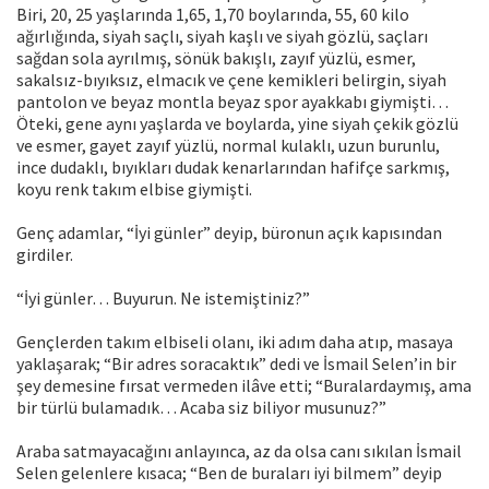
Biri, 20, 25 yaşlarında 1,65, 1,70 boylarında, 55, 60 kilo
ağırlığında, siyah saçlı, siyah kaşlı ve siyah gözlü, saçları
sağdan sola ayrılmış, sönük bakışlı, zayıf yüzlü, esmer,
sakalsız-bıyıksız, elmacık ve çene kemikleri belirgin, siyah
pantolon ve beyaz montla beyaz spor ayakkabı giymişti…
Öteki, gene aynı yaşlarda ve boylarda, yine siyah çekik gözlü
ve esmer, gayet zayıf yüzlü, normal kulaklı, uzun burunlu,
ince dudaklı, bıyıkları dudak kenarlarından hafifçe sarkmış,
koyu renk takım elbise giymişti.
Genç adamlar, “İyi günler” deyip, büronun açık kapısından
girdiler.
“İyi günler… Buyurun. Ne istemiştiniz?”
Gençlerden takım elbiseli olanı, iki adım daha atıp, masaya
yaklaşarak; “Bir adres soracaktık” dedi ve İsmail Selen’in bir
şey demesine fırsat vermeden ilâve etti; “Buralardaymış, ama
bir türlü bulamadık… Acaba siz biliyor musunuz?”
Araba satmayacağını anlayınca, az da olsa canı sıkılan İsmail
Selen gelenlere kısaca; “Ben de buraları iyi bilmem” deyip