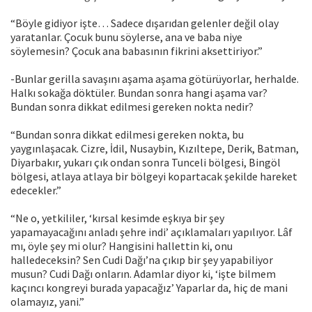
“Böyle gidiyor işte… Sadece dışarıdan gelenler değil olay
yaratanlar. Çocuk bunu söylerse, ana ve baba niye
söylemesin? Çocuk ana babasının fikrini aksettiriyor.”
-Bunlar gerilla savaşını aşama aşama götürüyorlar, herhalde.
Halkı sokağa döktüler. Bundan sonra hangi aşama var?
Bundan sonra dikkat edilmesi gereken nokta nedir?
“Bundan sonra dikkat edilmesi gereken nokta, bu
yaygınlaşacak. Cizre, İdil, Nusaybin, Kızıltepe, Derik, Batman,
Diyarbakır, yukarı çık ondan sonra Tunceli bölgesi, Bingöl
bölgesi, atlaya atlaya bir bölgeyi kopartacak şekilde hareket
edecekler.”
“Ne o, yetkililer, ‘kırsal kesimde eşkıya bir şey
yapamayacağını anladı şehre indi’ açıklamaları yapılıyor. Lâf
mı, öyle şey mi olur? Hangisini hallettin ki, onu
halledeceksin? Sen Cudi Dağı’na çıkıp bir şey yapabiliyor
musun? Cudi Dağı onların. Adamlar diyor ki, ‘işte bilmem
kaçıncı kongreyi burada yapacağız’ Yaparlar da, hiç de mani
olamayız, yani.”