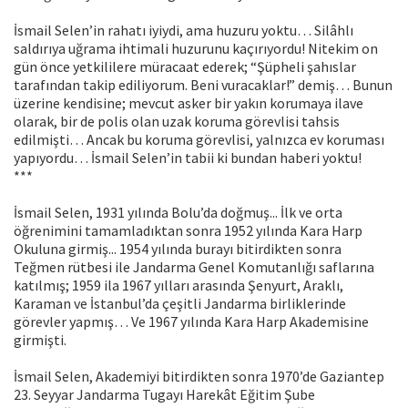
İsmail Selen’in rahatı iyiydi, ama huzuru yoktu… Silâhlı
saldırıya uğrama ihtimali huzurunu kaçırıyordu! Nitekim on
gün önce yetkililere müracaat ederek; “Şüpheli şahıslar
tarafından takip ediliyorum. Beni vuracaklar!” demiş… Bunun
üzerine kendisine; mevcut asker bir yakın korumaya ilave
olarak, bir de polis olan uzak koruma görevlisi tahsis
edilmişti… Ancak bu koruma görevlisi, yalnızca ev koruması
yapıyordu… İsmail Selen’in tabii ki bundan haberi yoktu!
***
İsmail Selen, 1931 yılında Bolu’da doğmuş... İlk ve orta
öğrenimini tamamladıktan sonra 1952 yılında Kara Harp
Okuluna girmiş... 1954 yılında burayı bitirdikten sonra
Teğmen rütbesi ile Jandarma Genel Komutanlığı saflarına
katılmış; 1959 ila 1967 yılları arasında Şenyurt, Araklı,
Karaman ve İstanbul’da çeşitli Jandarma birliklerinde
görevler yapmış… Ve 1967 yılında Kara Harp Akademisine
girmişti.
İsmail Selen, Akademiyi bitirdikten sonra 1970’de Gaziantep
23. Seyyar Jandarma Tugayı Harekât Eğitim Şube