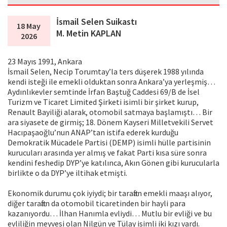
İsmail Selen Suikastı
18 May
M. Metin KAPLAN
2026
23 Mayıs 1991, Ankara
İsmail Selen, Necip Torumtay’la ters düşerek 1988 yılında
kendi isteği ile emekli olduktan sonra Ankara’ya yerleşmiş…
Aydınlıkevler semtinde İrfan Baştuğ Caddesi 69/B de İsel
Turizm ve Ticaret Limited Şirketi isimli bir şirket kurup,
Renault Bayiliği alarak, otomobil satmaya başlamıştı… Bir
ara siyasete de girmiş; 18. Dönem Kayseri Milletvekili Servet
Hacıpaşaoğlu’nun ANAP’tan istifa ederek kurduğu
Demokratik Mücadele Partisi (DEMP) isimli hülle partisinin
kurucuları arasında yer almış ve fakat Parti kısa süre sonra
kendini feshedip DYP’ye katılınca, Akın Gönen gibi kurucularla
birlikte o da DYP’ye iltihak etmişti.
Ekonomik durumu çok iyiydi; bir taraftan emekli maaşı alıyor,
diğer taraftan da otomobil ticaretinden bir hayli para
kazanıyordu… İlhan Hanımla evliydi… Mutlu bir evliği ve bu
evliliğin meyvesi olan Nilgün ve Tülay isimli iki kızı vardı.