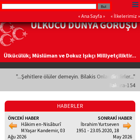
«
Ana Sayfa
» «
İlkelerimiz
»
ÜLKÜCÜ DÜNYA GÖRÜŞÜ
Ülkücülük; Müslüman ve Dokuz Işıkçı Milliyetçiliktir...
"...Şehitlere ölüler demeyin. Bilakis Onlar diridirler..."
Bakara-154
HABERLER
ÖNCEKİ HABER
SONRAKİ HABER
Hâkim en-Nisâburî
İbrahim Yurtseven
M.Yaşar Kandemir, 03
1951 - 23.05.2020, 18
Ağu 2026
May 2026