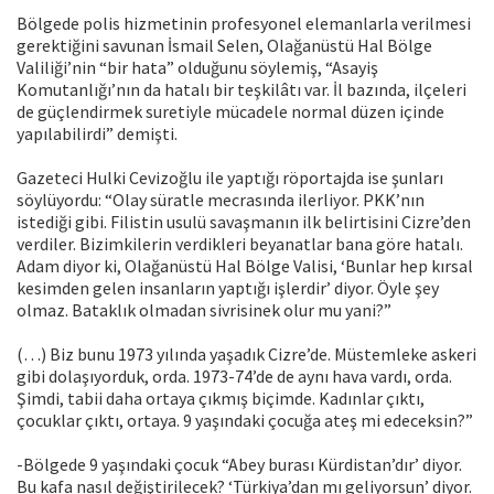
Bölgede polis hizmetinin profesyonel elemanlarla verilmesi
gerektiğini savunan İsmail Selen, Olağanüstü Hal Bölge
Valiliği’nin “bir hata” olduğunu söylemiş, “Asayiş
Komutanlığı’nın da hatalı bir teşkilâtı var. İl bazında, ilçeleri
de güçlendirmek suretiyle mücadele normal düzen içinde
yapılabilirdi” demişti.
Gazeteci Hulki Cevizoğlu ile yaptığı röportajda ise şunları
söylüyordu: “Olay süratle mecrasında ilerliyor. PKK’nın
istediği gibi. Filistin usulü savaşmanın ilk belirtisini Cizre’den
verdiler. Bizimkilerin verdikleri beyanatlar bana göre hatalı.
Adam diyor ki, Olağanüstü Hal Bölge Valisi, ‘Bunlar hep kırsal
kesimden gelen insanların yaptığı işlerdir’ diyor. Öyle şey
olmaz. Bataklık olmadan sivrisinek olur mu yani?”
(…) Biz bunu 1973 yılında yaşadık Cizre’de. Müstemleke askeri
gibi dolaşıyorduk, orda. 1973-74’de de aynı hava vardı, orda.
Şimdi, tabii daha ortaya çıkmış biçimde. Kadınlar çıktı,
çocuklar çıktı, ortaya. 9 yaşındaki çocuğa ateş mi edeceksin?”
-Bölgede 9 yaşındaki çocuk “Abey burası Kürdistan’dır’ diyor.
Bu kafa nasıl değiştirilecek? ‘Türkiya’dan mı geliyorsun’ diyor.