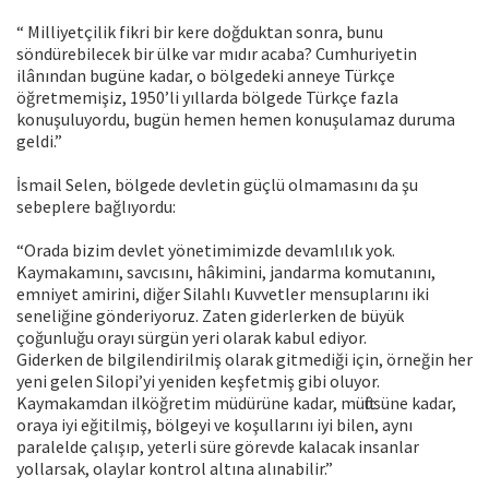
“ Milliyetçilik fikri bir kere doğduktan sonra, bunu
söndürebilecek bir ülke var mıdır acaba? Cumhuriyetin
ilânından bugüne kadar, o bölgedeki anneye Türkçe
öğretmemişiz, 1950’li yıllarda bölgede Türkçe fazla
konuşuluyordu, bugün hemen hemen konuşulamaz duruma
geldi.”
İsmail Selen, bölgede devletin güçlü olmamasını da şu
sebeplere bağlıyordu:
“Orada bizim devlet yönetimimizde devamlılık yok.
Kaymakamını, savcısını, hâkimini, jandarma komutanını,
emniyet amirini, diğer Silahlı Kuvvetler mensuplarını iki
seneliğine gönderiyoruz. Zaten giderlerken de büyük
çoğunluğu orayı sürgün yeri olarak kabul ediyor.
Giderken de bilgilendirilmiş olarak gitmediği için, örneğin her
yeni gelen Silopi’yi yeniden keşfetmiş gibi oluyor.
Kaymakamdan ilköğretim müdürüne kadar, müftüsüne kadar,
oraya iyi eğitilmiş, bölgeyi ve koşullarını iyi bilen, aynı
paralelde çalışıp, yeterli süre görevde kalacak insanlar
yollarsak, olaylar kontrol altına alınabilir.”