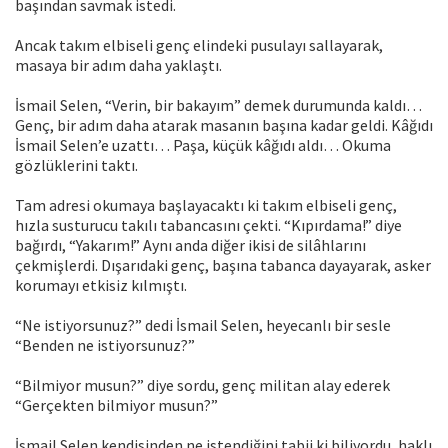
başından savmak istedi.
Ancak takım elbiseli genç elindeki pusulayı sallayarak,
masaya bir adım daha yaklaştı.
İsmail Selen, “Verin, bir bakayım” demek durumunda kaldı…
Genç, bir adım daha atarak masanın başına kadar geldi. Kâğıdı
İsmail Selen’e uzattı… Paşa, küçük kâğıdı aldı… Okuma
gözlüklerini taktı.
Tam adresi okumaya başlayacaktı ki takım elbiseli genç,
hızla susturucu takılı tabancasını çekti. “Kıpırdama!” diye
bağırdı, “Yakarım!” Aynı anda diğer ikisi de silâhlarını
çekmişlerdi. Dışarıdaki genç, başına tabanca dayayarak, asker
korumayı etkisiz kılmıştı.
“Ne istiyorsunuz?” dedi İsmail Selen, heyecanlı bir sesle
“Benden ne istiyorsunuz?”
“Bilmiyor musun?” diye sordu, genç militan alay ederek
“Gerçekten bilmiyor musun?”
İsmail Selen kendisinden ne istendiğini tabii ki biliyordu, haklı