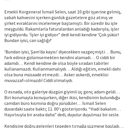
***
Emekli Korgeneral İsmail Selen, saat 10 gibi işyerine gelmiş,
sabah kahvesini içerken günlük gazetelere göz atmış ve
şirket evraklarını incelemeye başlamıştı. Bir süredir bu işle
meşguldü. Rakamlarla faturalardan anladığı kadarıyla, işler
iyi gidiyordu. ‘İşler iyi gidiyor” dedi kendi kendine ‘Çok şükür!
Bundan iyisi, can sağlığı!’
‘Bundan iyisi, Şam’da kayısı’ diyecekken vazgeçmişti… Bunu,
fark edince gülümsemekten kendini alamadı… O ciddi bir
adamdı… Kendi kendine de olsa böyle sıradan tabirler
kullanamazdı. Kullanmamalıydı… Aldığı eğitim, emekli dahi
olsa buna müsaade etmezdi… Asker askerdi, emeklisi
muvazzafı olmazdı! Ciddi olmalıydı.
O esnada, oto galeriye düzgün giyimli üç genç adam geldi…
Biri korumayla konuşurken, diğer ikisi, kendisinin bulunduğu
camdan büro kısmına doğru yürüdüler… İsmail Selen
duvardaki saate baktı; 11. 00’ı gösteriyordu. “Hadi bakalım…
Hayırlısıyla bir araba daha” dedi, duyulur duyulmaz bir sesle.
Kendisine doğru gelenleri tepeden tırnağa süzmeye başladı…