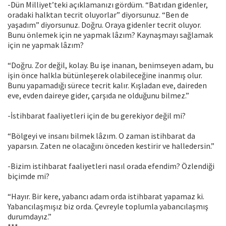
-Dün Milliyet’teki açıklamanızı gördüm. “Batıdan gidenler,
oradaki halktan tecrit oluyorlar” diyorsunuz. “Ben de
yaşadım” diyorsunuz. Doğru. Oraya gidenler tecrit oluyor.
Bunu önlemek için ne yapmak lâzım? Kaynaşmayı sağlamak
için ne yapmak lâzım?
“Doğru. Zor değil, kolay. Bu işe inanan, benimseyen adam, bu
işin önce halkla bütünleşerek olabileceğine inanmış olur.
Bunu yapamadığı sürece tecrit kalır. Kışladan eve, daireden
eve, evden daireye gider, çarşıda ne olduğunu bilmez.”
-İstihbarat faaliyetleri için de bu gerekiyor değil mi?
“Bölgeyi ve insanı bilmek lâzım. O zaman istihbarat da
yaparsın. Zaten ne olacağını önceden kestirir ve halledersin.”
-Bizim istihbarat faaliyetleri nasıl orada efendim? Özlendiği
biçimde mi?
“Hayır. Bir kere, yabancı adam orda istihbarat yapamaz ki.
Yabancılaşmışız biz orda. Çevreyle toplumla yabancılaşmış
durumdayız.”