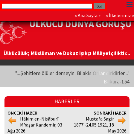
«
Ana Sayfa
» «
İlkelerimiz
»
ÜLKÜCÜ DÜNYA GÖRÜŞÜ
Ülkücülük; Müslüman ve Dokuz Işıkçı Milliyetçiliktir...
"...Şehitlere ölüler demeyin. Bilakis Onlar diridirler..."
Bakara-154
HABERLER
ÖNCEKİ HABER
SONRAKİ HABER
Hâkim en-Nisâburî
Mustafa Sagir
M.Yaşar Kandemir, 03
1877 -24.05.1921, 18
Ağu 2026
May 2026