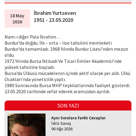
İbrahim Yurtseven
18 May
1951 - 23.05.2020
2026
Nam-ı diğer Pala İbrahim…
Burdur’da doğdu. İlk – orta – lise tahsilini memleketi
Burdur’da tamamladı. 1968 Yılında Burdur Lisesi’nden mezun
oldu.
1972 Yılında Bursa İktisadi Ve Ticari İlimler Akademisi’nde
yüksek tahsiline başladı.
Bursa’da Ülkücü mücadelenin içinde aktif olarak yer aldı. Ülkü
Ocakları’nda yöneticilik yaptı.
1980 Sonrasında Bursa MHP teşkilatlarında faaliyet gösterdi.
23.05.2020 tarihinde vefat ederek aramızdan ayrıldı.
SON YAZI
Aynı Sorulara Farklı Cevaplar
İdris Savaş
06 Ağu 2026