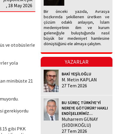
, 18 May 2026
Bir önceki yazıda, Avrasya
bozkırında şekillenen üretken ve
çözüm odaklı anlayışın, İslam
medeniyetinin ilim ve kurum
geleneğiyle buluştuğunda nasıl
büyük bir medeniyet hamlesine
dönüştüğünü ele almaya çalıştım.
üs ve otobüslerle
YAZARLAR
erler yola
BAKİ YEŞİLOĞLU
M. Metin KAPLAN
kan minibüste 21
27 Tem 2026
unmuyordu.
BU SÜREÇ TÜRKİYE’Yİ
NEREYE GÖTÜRÜR? HAKLI
si gerekiyordu
ENDİŞELERİMİZ...
Muharrem GÜNAY
(SIDDIKOĞLU)
8.15 gibi PKK
27 Tem 2026