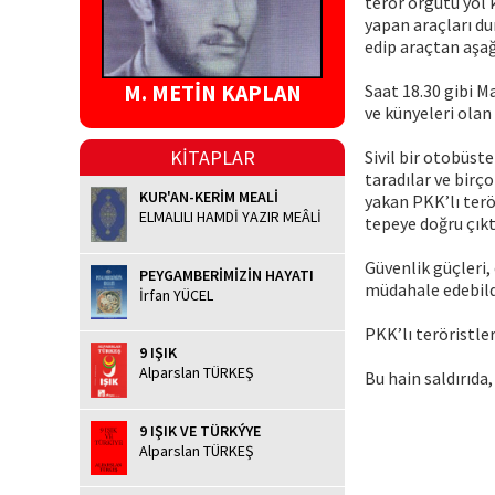
terör örgütü yol 
yapan araçları du
edip araçtan aşağ
M. METİN KAPLAN
Saat 18.30 gibi M
ve künyeleri olan 
KİTAPLAR
Sivil bir otobüst
taradılar ve birço
KUR'AN-KERİM MEALİ
yakan PKK’lı terör
ELMALILI HAMDİ YAZIR MEÂLİ
tepeye doğru çıkt
Güvenlik güçleri,
PEYGAMBERİMİZİN HAYATI
müdahale edebild
İrfan YÜCEL
PKK’lı teröristler
9 IŞIK
Alparslan TÜRKEŞ
Bu hain saldırıda,
9 IŞIK VE TÜRKÝYE
Alparslan TÜRKEŞ