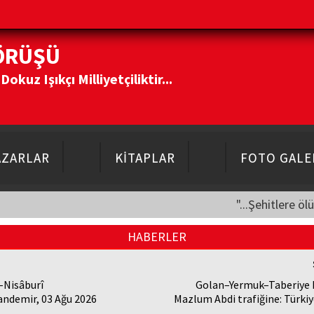
ÖRÜŞÜ
kuz Işıkçı Milliyetçiliktir...
AZARLAR
KİTAPLAR
FOTO GALE
"...Şehitlere öl
HABERLER
-Nisâburî
Golan–Yermuk–Taberiye 
andemir, 03 Ağu 2026
Mazlum Abdi trafiğine: Türkiye