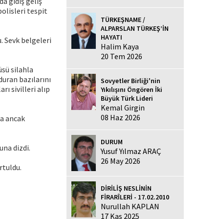
a gidiş geliş
olisleri tespit
TÜRKEŞNAME /
ALPARSLAN TÜRKEŞ’İN
HAYATI
. Sevk belgeleri
Halim Kaya
20 Tem 2026
üsü silahla
rduran bazılarını
Sovyetler Birliği'nin
rı sivilleri alıp
Yıkılışını Öngören İki
Büyük Türk Lideri
Kemal Girgin
08 Haz 2026
ra ancak
DURUM
una dizdi.
Yusuf Yılmaz ARAÇ
26 May 2026
urtuldu.
DİRİLİŞ NESLİNİN
FİRARÎLERİ - 17.02.2010
Nurullah KAPLAN
17 Kas 2025