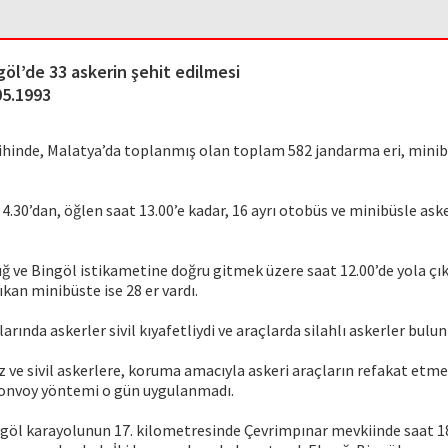
göl’de 33 askerin şehit edilmesi
05.1993
rihinde, Malatya’da toplanmış olan toplam 582 jandarma eri, minib
4.30’dan, öğlen saat 13.00’e kadar, 16 ayrı otobüs ve minibüsle ask
ğ ve Bingöl istikametine doğru gitmek üzere saat 12.00’de yola çı
çıkan minibüste ise 28 er vardı.
arında askerler sivil kıyafetliydi ve araçlarda silahlı askerler bul
 ve sivil askerlere, koruma amacıyla askeri araçların refakat etme
konvoy yöntemi o gün uygulanmadı.
ngöl karayolunun 17. kilometresinde Çevrimpınar mevkiinde saat 1