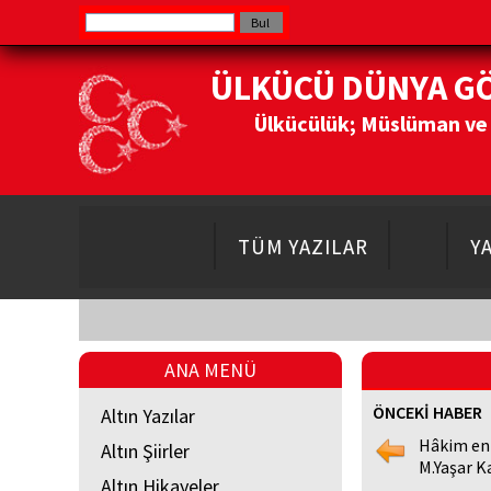
ÜLKÜCÜ DÜNYA G
Ülkücülük; Müslüman ve Do
TÜM YAZILAR
Y
ANA MENÜ
ÖNCEKİ HABER
Altın Yazılar
Hâkim en
Altın Şiirler
M.Yaşar K
Altın Hikayeler