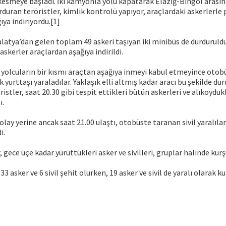
kesmeye başladı. İki kamyonla yolu kapatarak Elazığ-Bingöl arasınd
rduran teröristler, kimlik kontrolü yapıyor, araçlardaki askerlerle p
ıya indiriyordu.[1]
alatya’dan gelen toplam 49 askeri taşıyan iki minibüs de durduruldu
askerler araçlardan aşağıya indirildi.
e yolcuların bir kısmı araçtan aşağıya inmeyi kabul etmeyince otob
k yurttaşı yaraladılar. Yaklaşık elli altmış kadar aracı bu şekilde du
istler, saat 20.30 gibi tespit ettikleri bütün askerleri ve alıkoydukla
ı.
 olay yerine ancak saat 21.00 ulaştı, otobüste taranan sivil yaralıla
i.
, gece üçe kadar yürüttükleri asker ve sivilleri, gruplar halinde kurş
 33 asker ve 6 sivil şehit olurken, 19 asker ve sivil de yaralı olarak k