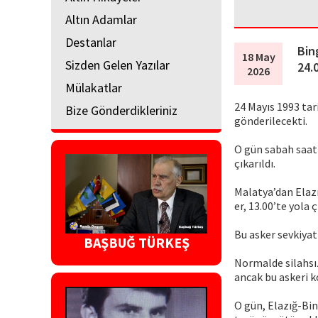
Altın Adamlar
Destanlar
Bin
18 May
Sizden Gelen Yazılar
24.
2026
Mülakatlar
24 Mayıs 1993 ta
Bize Gönderdikleriniz
gönderilecekti.
O gün sabah saat 
çıkarıldı.
Malatya’dan Elazı
er, 13.00’te yola 
Bu asker sevkiyatl
BAŞBUĞ TÜRKEŞ
Normalde silahsız
ancak bu askeri 
O gün, Elazığ-Bi