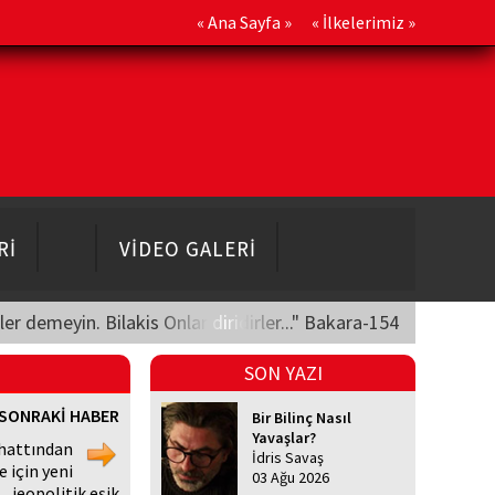
«
Ana Sayfa
» «
İlkelerimiz
»
Rİ
VİDEO GALERİ
üler demeyin. Bilakis Onlar diridirler..." Bakara-154
SON YAZI
SONRAKİ HABER
Bir Bilinç Nasıl
Yavaşlar?
hattından
İdris Savaş
 için yeni
03 Ağu 2026
jeopolitik eşik