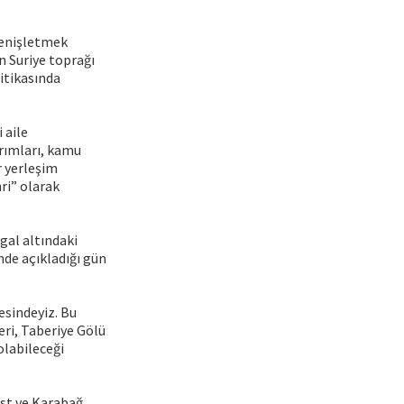
 genişletmek
n Suriye toprağı
itikasında
 aile
ırımları, kamu
r yerleşim
hri” olarak
gal altındaki
de açıkladığı gün
esindeyiz. Bu
eri, Taberiye Gölü
olabileceği
st ve Karabağ