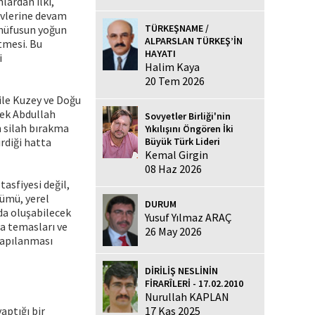
lardan ilki,
evlerine devam
TÜRKEŞNAME /
 nüfusun yoğun
ALPARSLAN TÜRKEŞ’İN
tmesi. Bu
HAYATI
i
Halim Kaya
20 Tem 2026
ile Kuzey ve Doğu
rek Abdullah
Sovyetler Birliği'nin
n silah bırakma
Yıkılışını Öngören İki
rdiği hatta
Büyük Türk Lideri
Kemal Girgin
08 Haz 2026
sfiyesi değil,
şümü, yerel
DURUM
da oluşabilecek
Yusuf Yılmaz ARAÇ
ra temasları ve
26 May 2026
 yapılanması
DİRİLİŞ NESLİNİN
FİRARÎLERİ - 17.02.2010
Nurullah KAPLAN
aptığı bir
17 Kas 2025