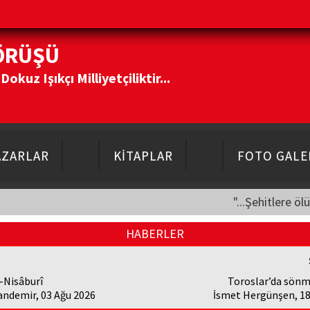
ÖRÜŞÜ
kuz Işıkçı Milliyetçiliktir...
AZARLAR
KİTAPLAR
FOTO GALE
"...Şehitlere öl
HABERLER
-Nisâburî
Toroslar’da sönm
andemir, 03 Ağu 2026
İsmet Hergünşen, 18