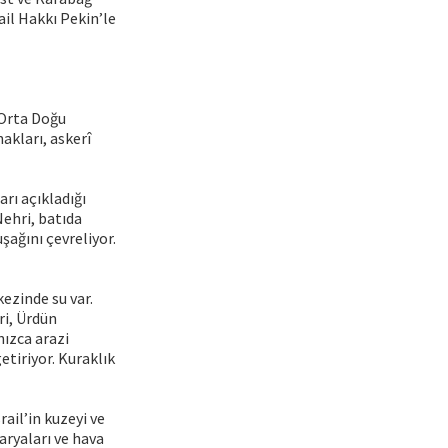
il Hakkı Pekin’le
 Orta Doğu
akları, askerî
arı açıkladığı
Nehri, batıda
şağını çevreliyor.
ezinde su var.
ri, Ürdün
nızca arazi
etiriyor. Kuraklık
rail’in kuzeyi ve
aryaları ve hava