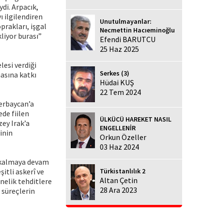
ydi. Arpacık,
 ilgilendiren
Unutulmayanlar:
prakları, işgal
Necmettin Hacıeminoğlu
liyor burası”
Efendi BARUTCU
25 Haz 2025
lesi verdiği
Serkes (3)
asına katkı
Hüdai KUŞ
22 Tem 2024
zerbaycan’a
de fiilen
ÜLKÜCÜ HAREKET NASIL
ey Irak’a
ENGELLENİR
inin
Orkun Özeller
03 Haz 2024
e kalmaya devam
itli askerî ve
Türkistanlılık 2
Altan Çetin
önelik tehditlere
28 Ara 2023
 süreçlerin