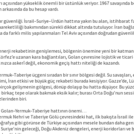
 açısından yükseklik önemli bir üstünlük veriyor. 1967 savaşında 
 arkasında da bu hesap vardı.
r güvenliği. İsrail–Suriye–Ürdün hattına yakın bu alan, istihbarat fa
hareketliliği bakımından sürekli dikkat altında tutuluyor. İran bağla
ya da farklı milis yapılanmaları Tel Aviv açısından doğrudan güvenl
enerji rekabetinin genişlemesi, bölgenin önemine yeni bir katman
örfez’e uzanan kara bağlantıları, Golan çevresine lojistik ve ticari
nızca askerî değil, ekonomik geçiş hattı niteliği de kazandı.
muk–Taberiye üçgeni sıradan bir sınır bölgesi değil. Su savaşları, e
limi, İran etkisi ve büyük güç rekabeti burada kesişiyor. Gazze’de, L
irçok gelişmenin gölgesi, dönüp dolaşıp bu hatta düşüyor. Bu yüz
 birkaç tepe olarak bakmak eksik kalır; burası Orta Doğu’nun sessi
lerinden biri.
an Golan–Yermuk–Taberiye hattının önemi…
ermuk Nehri ve Taberiye Gölü çevresindeki hat, ilk bakışta İsrail ile
 coğrafya gibi görünse de Türkiye açısından mesele bundan daha gen
; Suriye’nin geleceği, Doğu Akdeniz dengeleri, enerji koridorları ve