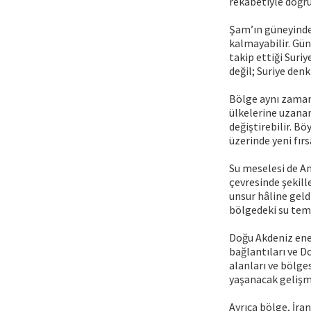
rekabetiyle doğrud
Şam’ın güneyinde o
kalmayabilir. Gü
takip ettiği Suri
değil; Suriye den
Bölge aynı zamand
ülkelerine uzanan
değiştirebilir. Bö
üzerinde yeni fırs
Su meselesi de An
çevresinde şekill
unsur hâline geld
bölgedeki su teme
Doğu Akdeniz ener
bağlantıları ve Do
alanları ve bölge
yaşanacak gelişme
Ayrıca bölge, İran