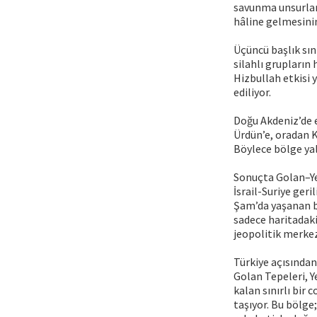
savunma unsurları
hâline gelmesinin
Üçüncü başlık sını
silahlı grupların 
Hizbullah etkisi 
ediliyor.
Doğu Akdeniz’de 
Ürdün’e, oradan K
Böylece bölge yal
Sonuçta Golan–Yer
İsrail-Suriye geri
Şam’da yaşanan b
sadece haritadaki
jeopolitik merkez
Türkiye açısınd
Golan Tepeleri, Y
kalan sınırlı bir
taşıyor. Bu bölge