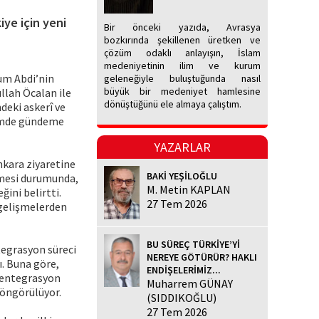
ye için yeni
Bir önceki yazıda, Avrasya
bozkırında şekillenen üretken ve
çözüm odaklı anlayışın, İslam
medeniyetinin ilim ve kurum
um Abdi’nin
geleneğiyle buluştuğunda nasıl
büyük bir medeniyet hamlesine
llah Öcalan ile
dönüştüğünü ele almaya çalıştım.
deki askerî ve
nemde gündeme
YAZARLAR
nkara ziyaretine
BAKİ YEŞİLOĞLU
eşmesi durumunda,
M. Metin KAPLAN
ini belirtti.
27 Tem 2026
 gelişmelerden
BU SÜREÇ TÜRKİYE’Yİ
tegrasyon süreci
NEREYE GÖTÜRÜR? HAKLI
ı. Buna göre,
ENDİŞELERİMİZ...
i entegrasyon
Muharrem GÜNAY
 öngörülüyor.
(SIDDIKOĞLU)
27 Tem 2026