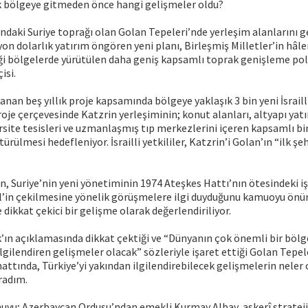
ık bölgeye gitmeden önce hangi gelişmeler oldu?
altındaki Suriye toprağı olan Golan Tepeleri’nde yerleşim alanlarını
on dolarlık yatırım öngören yeni planı, Birleşmiş Milletler’in hâle
iği bölgelerde yürütülen daha geniş kapsamlı toprak genişleme pol
isi.
anan beş yıllık proje kapsamında bölgeye yaklaşık 3 bin yeni İsrailli
Proje çerçevesinde Katzrin yerleşiminin; konut alanları, altyapı yat
rsite tesisleri ve uzmanlaşmış tıp merkezlerini içeren kapsamlı bi
ülmesi hedefleniyor. İsrailli yetkililer, Katzrin’i Golan’ın “ilk şe
, Suriye’nin yeni yönetiminin 1974 Ateşkes Hattı’nın ötesindeki iş
il’in çekilmesine yönelik görüşmelere ilgi duyduğunu kamuoyu önün
 dikkat çekici bir gelişme olarak değerlendiriliyor.
k’ın açıklamasında dikkat çektiği ve “Dünyanın çok önemli bir bölg
lgilendiren gelişmeler olacak” sözleriyle işaret ettiği Golan Tepel
attında, Türkiye’yi yakından ilgilendirebilecek gelişmelerin neler 
radım.
yu; Azerbaycan Ordusu’ndan emekli Kurmay Albay, askerî strateji