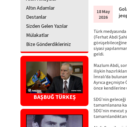
Altın Adamlar
Gol
18 May
jeop
Destanlar
2026
Sizden Gelen Yazılar
Türk medyasında 
Mülakatlar
(Ferhat Abdi Şahi
görüşebileceğine 
Bize Gönderdikleriniz
siyasi yapılanma
geldi.
Mazlum Abdi, son
ilişkin hazırlıkl
İmralı’da bulunan
Ayrıca geçmişte 
önce kendilerine u
BAŞBUĞ TÜRKEŞ
SDG’nin geleceği
tamamlanana kadar
SDG’nin mevcut y
tamamlandıktan so