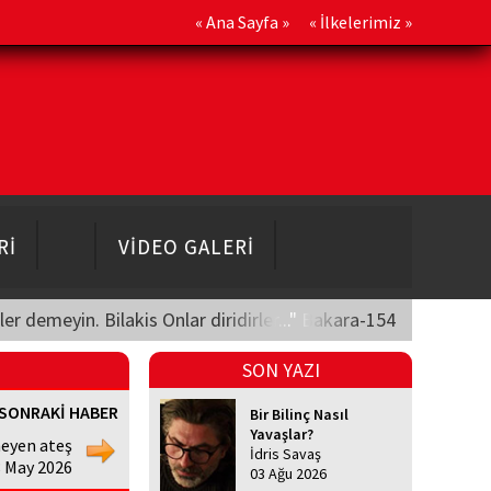
«
Ana Sayfa
» «
İlkelerimiz
»
Rİ
VİDEO GALERİ
üler demeyin. Bilakis Onlar diridirler..." Bakara-154
SON YAZI
SONRAKİ HABER
Bir Bilinç Nasıl
Yavaşlar?
eyen ateş
İdris Savaş
 May 2026
03 Ağu 2026