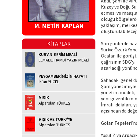
Abdi, Şam ile yür
Kuzey ve Doğu Sur
etmesi ve maaşlar
olduğu bölgelerd
M. METİN KAPLAN
yaklaşım, merkezi
oluşturulabileceğ
KİTAPLAR
Son günlerde baz
Suriye Özerk Yöne
KUR'AN-KERİM MEALİ
Öcalan ile görüşt
ELMALILI HAMDİ YAZIR MEÂLİ
çağrısının SDG’yi
azarladığı yönünd
PEYGAMBERİMİZİN HAYATI
Sahadaki genel d
İrfan YÜCEL
Şam yönetimiyle h
yönetim modeli, 
9 IŞIK
yeni güvenlik mim
Alparslan TÜRKEŞ
İmralı iddiaları, 
açısından da değer
9 IŞIK VE TÜRKÝYE
Golan Tepeleri’n
Alparslan TÜRKEŞ
Yusuf Ziya Arpacı