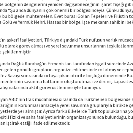
de bölgenin dengelerini yeniden değişebileceğinin işaret fişeği gibi
nda “Şu anda dünyanın çok önemli bir bölgesindeyiz. Çünkü dünyayı
 bu bölgede muhtemelen. Evet burası Golan Tepeleri ve Filistin to
e Gölü ve Yermük Nehri. Hassas bir bölge. İşte mekanın sahibini bek
’ın askerî faaliyetleri, Türkiye dışındaki Türk nüfusun varlık mücade
lü olarak görev alması ve yerel savunma unsurlarının teşkilatlanm
 şekillenmiştir.
başında Dağlık Karabağ’ın Ermenistan tarafından işgali sürecinde A
en gelen gönüllü grupların organize edilmesinde rol almış ve cephe
fez Savaşı sonrasında ortaya çıkan otorite boşluğu döneminde Kuz
kmenlerinin savunma hatlarının oluşturulması ve direniş kapasites
alışmalarında aktif görev üstlenmesiyle tanınıyor.
layan ABD’nin Irak müdahalesi sırasında da Türkmeneli bölgesind
rlığının korunması amacıyla yerel savunma gruplarıyla birlikte çeş
yetlerde yer almıştır. Ayrıca farklı ülkelerde Türk topluluklarına y
eşitli fiziki ve saha faaliyetlerinin organizasyonunda bulunduğu, bu
n iştirak ettiği ifade edilmektedir.