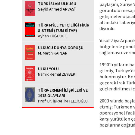
TÜRK İSLAM ÜLKÜSÜ
paylaşım, Suriye'
Seyid Ahmed ARVASÎ
görüntülü mesajı
gelişmeler olacak
altındaki Taberiy
TÜRK MÝLLİYETÇİLİİĞİ FİKİR
diyordu.
SİSTEMİ (TÜM KİTAP)
Ayhan TUĞCUGİL
Yusuf Ziya Arpacık
bölgelerde gönül
ÜLKÜCÜ DÜNYA GÖRÜŞÜ
sağlaması üzerine
M. Metin KAPLAN
1990’lı yılların 
ÜLKÜ YOLU
gitmiş, Türkiye’d
Namık Kemal ZEYBEK
bulunmuştur. Kör
geçerek Irak Tür
güçlendirilmesi ç
TÜRK-ERMENİ İLİŞKİLERİ VE
1915 OLAYLARI
2003 yılında baş
Prof. Dr. İBRAHİM TELLİOĞLU
etmiş; Türkmen va
operasyonel faali
karşı yürütülen ç
bazılarına doğruda