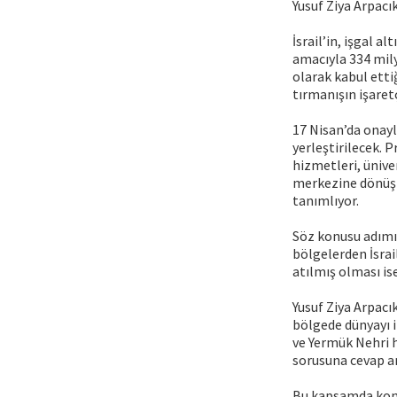
Yusuf Ziya Arpac
İsrail’in, işgal 
amacıyla 334 mily
olarak kabul ett
tırmanışın işaretç
17 Nisan’da onayl
yerleştirilecek. 
hizmetleri, ünive
merkezine dönüştür
tanımlıyor.
Söz konusu adımın
bölgelerden İsra
atılmış olması ise
Yusuf Ziya Arpacı
bölgede dünyayı i
ve Yermük Nehri h
sorusuna cevap a
Bu kapsamda konu