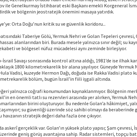
ov ile Genelkurmay İstihbarat eski Başkanı emekli Korgeneral İsma
dirdik ve bölgenin jeostratejik önemini masaya yatırdık.
e’ye: Orta Doğu’nun kritik su ve güvenlik koridoru...
atısındaki Taberiye Gölü, Yermuk Nehri ve Golan Tepeleri çevresi,
hassas alanlarından biri. Burada mesele yalnızca sınır değil; su kayn
rekabeti ve bölgesel nüfuz mücadelesi aynı zeminde birleşiyor.
p-İsrail Savaşı sonrasında kontrol altına aldığı, 1981’de ise ilhak kar
aklaşık 1800 kilometrekarelik bir alana yayılıyor. Güneyde Yermuk 
Hula Vadisi, kuzeyde Hermon Dağı, doğuda ise Rakka Vadisi plato ku
metrekarelik bölüm, bugün İsrail’in fiili işgali altında.
eğeri yalnızca coğrafi konumundan kaynaklanmıyor. Bölgenin merk
ail’in en önemli tatlı su rezervleri arasında yer alırken, Yermuk Neh
marlarından birini oluşturuyor. Bu nedenle Golan’a hâkimiyet, yal
aşımıyor; su güvenliği üzerinde söz sahibi olmayı da beraberinde g
u havzanın stratejik değeri daha fazla öne çıkıyor.
nda askerî gerçeklik var. Golan’ın yüksek plato yapısı; Şam çevresi, İs
 üzerinde geniş görüş avantajına sahip. Radar sistemleri, topçu bat