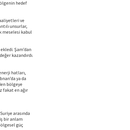
bölgenin hedef
aliyetleri ve
ntılı unsurlar,
ik meselesi kabul
 ekledi. Şam’dan
 değer kazandırdı.
nerji hatları,
übnan’da ya da
den bölgeye
z fakat en ağır
 Suriye arasında
iş bir anlam
 bölgesel güç