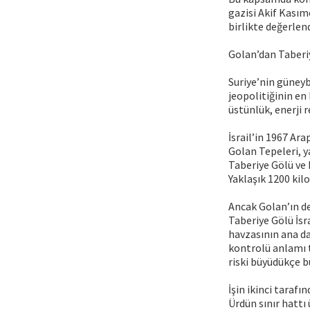
gazisi Akif Kasım
birlikte değerlen
Golan’dan Taberiy
Suriye’nin güneyb
jeopolitiğinin en 
üstünlük, enerji 
İsrail’in 1967 Ara
Golan Tepeleri, y
Taberiye Gölü ve 
Yaklaşık 1200 kilo
Ancak Golan’ın d
Taberiye Gölü İsr
havzasının ana da
kontrolü anlamı t
riski büyüdükçe b
İşin ikinci tarafı
Ürdün sınır hattı