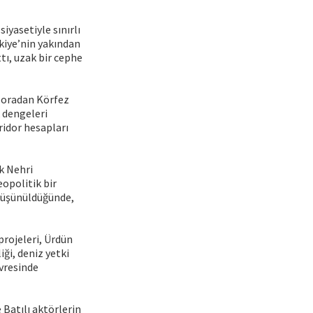
iyasetiyle sınırlı
kiye’nin yakından
tı, uzak bir cephe
, oradan Körfez
k dengeleri
oridor hesapları
uk Nehri
eopolitik bir
 düşünüldüğünde,
projeleri, Ürdün
iği, deniz yetki
evresinde
e Batılı aktörlerin