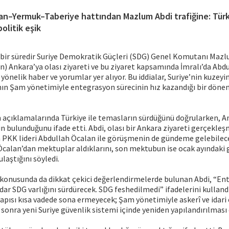
an–Yermuk–Taberiye hattından Mazlum Abdi trafiğine: Türki
olitik eşik
bir süredir Suriye Demokratik Güçleri (SDG) Genel Komutanı Mazl
n) Ankara’ya olası ziyareti ve bu ziyaret kapsamında İmralı’da Abdu
yönelik haber ve yorumlar yer alıyor. Bu iddialar, Suriye’nin kuzeyin
nın Şam yönetimiyle entegrasyon sürecinin hız kazandığı bir dö
 açıklamalarında Türkiye ile temasların sürdüğünü doğrularken, A
arın bulunduğunu ifade etti. Abdi, olası bir Ankara ziyareti gerçekl
 PKK lideri Abdullah Öcalan ile görüşmenin de gündeme gelebileceğ
Öcalan’dan mektuplar aldıklarını, son mektubun ise ocak ayındaki
laştığını söyledi.
 konusunda da dikkat çekici değerlendirmelerde bulunan Abdi, “En
 SDG varlığını sürdürecek. SDG feshedilmedi” ifadelerini kulland
apısı kısa vadede sona ermeyecek; Şam yönetimiyle askerî ve idar
nra yeni Suriye güvenlik sistemi içinde yeniden yapılandırılması