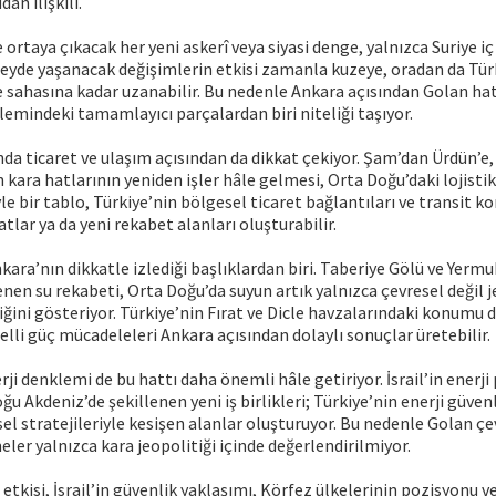
an ilişkili.
rtaya çıkacak her yeni askerî veya siyasi denge, yalnızca Suriye iç s
neyde yaşanacak değişimlerin etkisi zamanla kuzeye, oradan da Tür
ye sahasına kadar uzanabilir. Bu nedenle Ankara açısından Golan hat
klemindeki tamamlayıcı parçalardan biri niteliği taşıyor.
a ticaret ve ulaşım açısından da dikkat çekiyor. Şam’dan Ürdün’e
 kara hatlarının yeniden işler hâle gelmesi, Orta Doğu’daki lojisti
yle bir tablo, Türkiye’nin bölgesel ticaret bağlantıları ve transit k
atlar ya da yeni rekabet alanları oluşturabilir.
kara’nın dikkatle izlediği başlıklardan biri. Taberiye Gölü ve Yerm
enen su rekabeti, Orta Doğu’da suyun artık yalnızca çevresel değil j
iğini gösteriyor. Türkiye’nin Fırat ve Dicle havzalarındaki konumu
lli güç mücadeleleri Ankara açısından dolaylı sonuçlar üretebilir.
ji denklemi de bu hattı daha önemli hâle getiriyor. İsrail’in enerji 
ğu Akdeniz’de şekillenen yeni iş birlikleri; Türkiye’nin enerji güvenl
sel stratejileriyle kesişen alanlar oluşturuyor. Bu nedenle Golan ç
ler yalnızca kara jeopolitiği içinde değerlendirilmiyor.
 etkisi, İsrail’in güvenlik yaklaşımı, Körfez ülkelerinin pozisyonu v