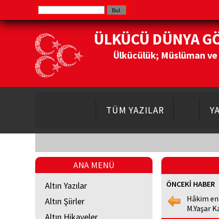
ÜLKÜCÜ DÜNYA G
Ülkücülük; Müslüman ve Do
TÜM YAZILAR
Y
ANA MENÜ
ÖNCEKİ HABER
Altın Yazılar
Hâkim en
Altın Şiirler
M.Yaşar K
Altın Hikayeler