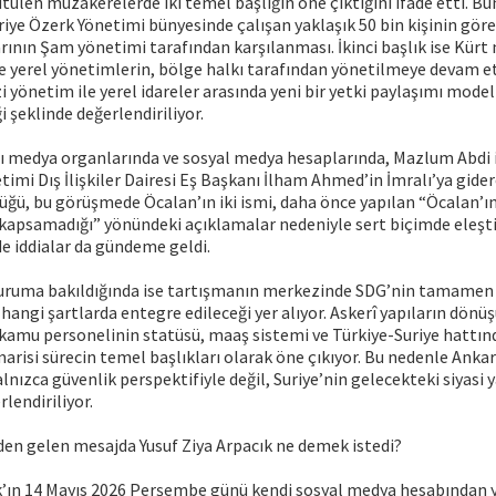
ütülen müzakerelerde iki temel başlığın öne çıktığını ifade etti. Bun
iye Özerk Yönetimi bünyesinde çalışan yaklaşık 50 bin kişinin gör
ının Şam yönetimi tarafından karşılanması. İkinci başlık ise Kürt
e yerel yönetimlerin, bölge halkı tarafından yönetilmeye devam e
 yönetim ile yerel idareler arasında yeni bir yetki paylaşımı model
i şeklinde değerlendiriliyor.
ı medya organlarında ve sosyal medya hesaplarında, Mazlum Abdi 
timi Dış İlişkiler Dairesi Eş Başkanı İlham Ahmed’in İmralı’ya gide
üğü, bu görüşmede Öcalan’ın iki ismi, daha önce yapılan “Öcalan’ı
 kapsamadığı” yönündeki açıklamalar nedeniyle sert biçimde eleşti
e iddialar da gündeme geldi.
uruma bakıldığında ise tartışmanın merkezinde SDG’nin tamamen ta
angi şartlarda entegre edileceği yer alıyor. Askerî yapıların dönü
kamu personelinin statüsü, maaş sistemi ve Türkiye-Suriye hattın
arisi sürecin temel başlıkları olarak öne çıkıyor. Bu nedenle Anka
yalnızca güvenlik perspektifiyle değil, Suriye’nin gelecekteki siyasi
lendiriliyor.
den gelen mesajda Yusuf Ziya Arpacık ne demek istedi?
k’ın 14 Mayıs 2026 Perşembe günü kendi sosyal medya hesabından y