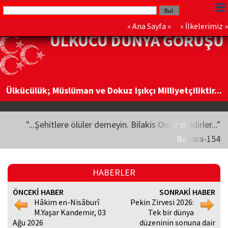
«
Ana Sayfa
» «
İlkelerimiz
»
ÜLKÜCÜ DÜNYA GÖRÜŞÜ
Ülkücülük; Müslüman ve Dokuz Işıkçı Milliyetçiliktir...
"...Şehitlere ölüler demeyin. Bilakis Onlar diridirler..."
Bakara-154
HABERLER
ÖNCEKİ HABER
SONRAKİ HABER
Hâkim en-Nisâburî
Pekin Zirvesi 2026:
M.Yaşar Kandemir, 03
Tek bir dünya
Ağu 2026
düzeninin sonuna dair