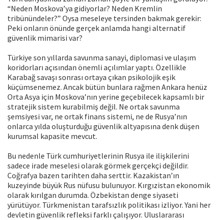
“Neden Moskova’ya gidiyorlar? Neden Kremlin
tribünündeler?” Oysa meseleye tersinden bakmak gerekir:
Peki onların önünde gerçek anlamda hangi alternatif
güvenlik mimarisi var?
Türkiye son yıllarda savunma sanayi, diplomasi ve ulaşım
koridorları açısından önemli açılımlar yaptı. Özellikle
Karabağ savaşı sonrası ortaya çıkan psikolojik eşik
küçümsenemez. Ancak bütün bunlara rağmen Ankara henüz
Orta Asya için Moskova’nın yerine geçebilecek kapsamlı bir
stratejik sistem kurabilmiş değil. Ne ortak savunma
şemsiyesi var, ne ortak finans sistemi, ne de Rusya’nın
onlarca yılda oluşturduğu güvenlik altyapısına denk düşen
kurumsal kapasite mevcut.
Bu nedenle Türk cumhuriyetlerinin Rusya ile ilişkilerini
sadece irade meselesi olarak görmek gerçekçi değildir.
Coğrafya bazen tarihten daha serttir. Kazakistan’ın
kuzeyinde büyük Rus nüfusu bulunuyor. Kırgızistan ekonomik
olarak kırılgan durumda. Özbekistan denge siyaseti
yürütüyor. Türkmenistan tarafsızlık politikası izliyor. Yani her
devletin güvenlik refleksi farklı çalışıyor. Uluslararası