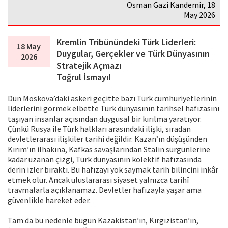
Osman Gazi Kandemir, 18
May 2026
Kremlin Tribünündeki Türk Liderleri:
18 May
Duygular, Gerçekler ve Türk Dünyasının
2026
Stratejik Açmazı
Toğrul İsmayıl
Dün Moskova’daki askeri geçitte bazı Türk cumhuriyetlerinin
liderlerini görmek elbette Türk dünyasının tarihsel hafızasını
taşıyan insanlar açısından duygusal bir kırılma yaratıyor.
Çünkü Rusya ile Türk halkları arasındaki ilişki, sıradan
devletlerarası ilişkiler tarihi değildir. Kazan’ın düşüşünden
Kırım’ın ilhakına, Kafkas savaşlarından Stalin sürgünlerine
kadar uzanan çizgi, Türk dünyasının kolektif hafızasında
derin izler bıraktı. Bu hafızayı yok saymak tarih bilincini inkâr
etmek olur. Ancak uluslararası siyaset yalnızca tarihî
travmalarla açıklanamaz. Devletler hafızayla yaşar ama
güvenlikle hareket eder.
Tam da bu nedenle bugün Kazakistan’ın, Kırgızistan’ın,