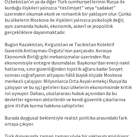
Özbekistan’ın ya da diğer Türk cumhuriyetlerinin Rusya ile
kurduğu ilişkileri yalnızca “teslimiyet” veya “sadakat”
üzerinden okumak eksik ve romantik bir yaklaşım olur. Çünkü
bu ülkelerin Moskova ile ilişkileri yalnızca psikolojik değil;
aynı zamanda hukuki, ekonomik, askerî ve jeopolitik
gerçekliklere dayanmaktadır.
Bugün Kazakistan, Kırgızistan ve Tacikistan Kolektif
Güvenlik Antlaşması Örgütü’nün parçasıdır. Avrasya
Ekonomik Birliği gibi mekanizmalar üzerinden Rus
ekonomisiyle entegre durumdalar. Baykonur’dan enerji nakil
hatlarına, sınır güvenliğinden lojistik ağlara kadar Sovyet
sonrası coğrafyanın altyapısı hâlâ büyük ölçüde Moskova
merkezli çalışıyor. Milyonlarca Orta Asyalı emekçi Rusya’da
çalışıyor ve bu işçi gelirleri bazı ülkelerin ekonomisinde kritik
rol oynuyor. Dahası, uluslararası hukuk açısından da bu
devletler egemen aktörlerdir ve kendi güvenlik çıkarlarına
göre ittifak kurma hakkına sahiptirler.
Burada duygusal beklentiyle realist politika arasındaki fark
ortaya çıkıyor.
Türk dünyasında zaman zaman şöyle bir yaklaşım görülüyor: