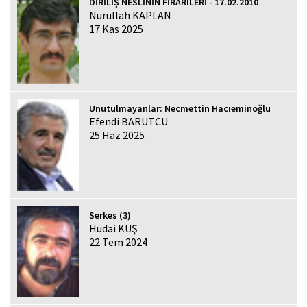
DİRİLİŞ NESLİNİN FİRARÎLERİ - 17.02.2010
Nurullah KAPLAN
17 Kas 2025
Unutulmayanlar: Necmettin Hacıeminoğlu
Efendi BARUTCU
25 Haz 2025
Serkes (3)
Hüdai KUŞ
22 Tem 2024