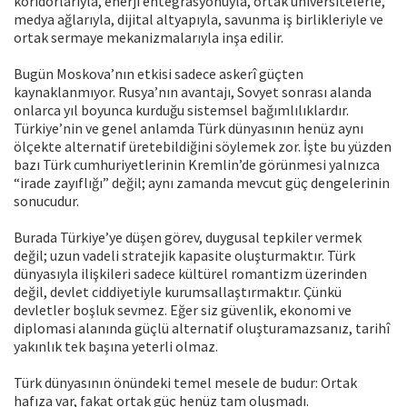
koridorlarıyla, enerji entegrasyonuyla, ortak üniversitelerle,
medya ağlarıyla, dijital altyapıyla, savunma iş birlikleriyle ve
ortak sermaye mekanizmalarıyla inşa edilir.
Bugün Moskova’nın etkisi sadece askerî güçten
kaynaklanmıyor. Rusya’nın avantajı, Sovyet sonrası alanda
onlarca yıl boyunca kurduğu sistemsel bağımlılıklardır.
Türkiye’nin ve genel anlamda Türk dünyasının henüz aynı
ölçekte alternatif üretebildiğini söylemek zor. İşte bu yüzden
bazı Türk cumhuriyetlerinin Kremlin’de görünmesi yalnızca
“irade zayıflığı” değil; aynı zamanda mevcut güç dengelerinin
sonucudur.
Burada Türkiye’ye düşen görev, duygusal tepkiler vermek
değil; uzun vadeli stratejik kapasite oluşturmaktır. Türk
dünyasıyla ilişkileri sadece kültürel romantizm üzerinden
değil, devlet ciddiyetiyle kurumsallaştırmaktır. Çünkü
devletler boşluk sevmez. Eğer siz güvenlik, ekonomi ve
diplomasi alanında güçlü alternatif oluşturamazsanız, tarihî
yakınlık tek başına yeterli olmaz.
Türk dünyasının önündeki temel mesele de budur: Ortak
hafıza var, fakat ortak güç henüz tam oluşmadı.