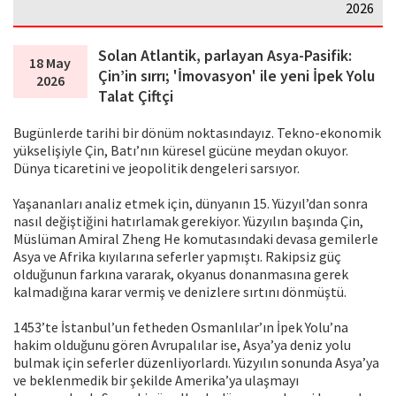
2026
Solan Atlantik, parlayan Asya-Pasifik:
18 May
Çin’in sırrı; 'İmovasyon' ile yeni İpek Yolu
2026
Talat Çiftçi
Bugünlerde tarihi bir dönüm noktasındayız. Tekno-ekonomik
yükselişiyle Çin, Batı’nın küresel gücüne meydan okuyor.
Dünya ticaretini ve jeopolitik dengeleri sarsıyor.
Yaşananları analiz etmek için, dünyanın 15. Yüzyıl’dan sonra
nasıl değiştiğini hatırlamak gerekiyor. Yüzyılın başında Çin,
Müslüman Amiral Zheng He komutasındaki devasa gemilerle
Asya ve Afrika kıyılarına seferler yapmıştı. Rakipsiz güç
olduğunun farkına vararak, okyanus donanmasına gerek
kalmadığına karar vermiş ve denizlere sırtını dönmüştü.
1453’te İstanbul’un fetheden Osmanlılar’ın İpek Yolu’na
hakim olduğunu gören Avrupalılar ise, Asya’ya deniz yolu
bulmak için seferler düzenliyorlardı. Yüzyılın sonunda Asya’ya
ve beklenmedik bir şekilde Amerika’ya ulaşmayı