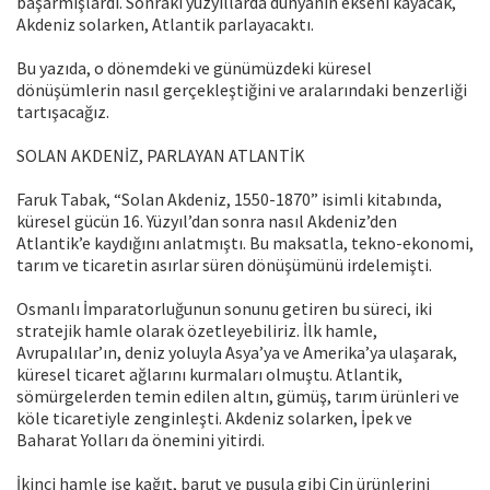
başarmışlardı. Sonraki yüzyıllarda dünyanın ekseni kayacak,
Akdeniz solarken, Atlantik parlayacaktı.
Bu yazıda, o dönemdeki ve günümüzdeki küresel
dönüşümlerin nasıl gerçekleştiğini ve aralarındaki benzerliği
tartışacağız.
SOLAN AKDENİZ, PARLAYAN ATLANTİK
Faruk Tabak, “Solan Akdeniz, 1550-1870” isimli kitabında,
küresel gücün 16. Yüzyıl’dan sonra nasıl Akdeniz’den
Atlantik’e kaydığını anlatmıştı. Bu maksatla, tekno-ekonomi,
tarım ve ticaretin asırlar süren dönüşümünü irdelemişti.
Osmanlı İmparatorluğunun sonunu getiren bu süreci, iki
stratejik hamle olarak özetleyebiliriz. İlk hamle,
Avrupalılar’ın, deniz yoluyla Asya’ya ve Amerika’ya ulaşarak,
küresel ticaret ağlarını kurmaları olmuştu. Atlantik,
sömürgelerden temin edilen altın, gümüş, tarım ürünleri ve
köle ticaretiyle zenginleşti. Akdeniz solarken, İpek ve
Baharat Yolları da önemini yitirdi.
İkinci hamle ise kağıt, barut ve pusula gibi Çin ürünlerini