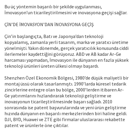
Bu üç yöntemin başarılı bir şekilde uygulanması,
İmovasyon’un ticarileştirilmesini ve inovasyona geçişi sağlar.
ÇİN’DE İMOVASYON’DAN İNOVASYONA GEÇİŞ
Çin’in başlangıçta, Batı ve Japonya’dan teknoloji
kopyalamış, zamanla yerli tasarım, marka ve yaratıcı üretime
yönelmişti. Yakın dönemde, gerçek yaratıcılık konusunda ciddi
ilerlemeler kaydettiğini görüyoruz. ABD ve AB kadar Ar-Ge
harcaması yapmadan, İmovasyon ile dünyanın en fazla yüksek
teknoloji ürünleri üreten ülkesi olmayı başardı.
Shenzhen Özel Ekonomik Bölgesi, 1980’de düşük maliyetli bir
montaj üssü olarak tasarlanmıştı. 1990’larda küresel tedarik
zincirlerine entegre olan bu bölge, 2000’lerden itibaren Ar-
Ge yatırımlarını hızlandırarak teknoloji geliştirme ve
inovasyonun ticarileştirilmesinde başarı sağladı. 2010
sonrasında ise patent başvurularında ve yeni ürün geliştirme
hızında dünyanın en başarılı merkezlerinden biri haline geldi.
DJI, BYD, Huawei ve ZTE gibi firmalar uluslararası rekabette
patent ve ürünlerle öne çıktılar.