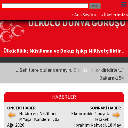
«
Ana Sayfa
» «
İlkelerimiz
»
ÜLKÜCÜ DÜNYA GÖRÜŞÜ
Ülkücülük; Müslüman ve Dokuz Işıkçı Milliyetçiliktir...
"...Şehitlere ölüler demeyin. Bilakis Onlar diridirler..."
Bakara-154
HABERLER
ÖNCEKİ HABER
SONRAKİ HABER
Hâkim en-Nisâburî
Ekonomide 4 büyük
M.Yaşar Kandemir, 03
felaket
Ağu 2026
İbrahim Kahveci, 18 May