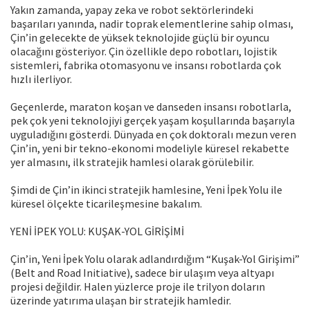
Yakın zamanda, yapay zeka ve robot sektörlerindeki
başarıları yanında, nadir toprak elementlerine sahip olması,
Çin’in gelecekte de yüksek teknolojide güçlü bir oyuncu
olacağını gösteriyor. Çin özellikle depo robotları, lojistik
sistemleri, fabrika otomasyonu ve insansı robotlarda çok
hızlı ilerliyor.
Geçenlerde, maraton koşan ve danseden insansı robotlarla,
pek çok yeni teknolojiyi gerçek yaşam koşullarında başarıyla
uyguladığını gösterdi. Dünyada en çok doktoralı mezun veren
Çin’in, yeni bir tekno-ekonomi modeliyle küresel rekabette
yer almasını, ilk stratejik hamlesi olarak görülebilir.
Şimdi de Çin’in ikinci stratejik hamlesine, Yeni İpek Yolu ile
küresel ölçekte ticarileşmesine bakalım.
YENİ İPEK YOLU: KUŞAK-YOL GİRİŞİMİ
Çin’in, Yeni İpek Yolu olarak adlandırdığım “Kuşak-Yol Girişimi”
(Belt and Road Initiative), sadece bir ulaşım veya altyapı
projesi değildir. Halen yüzlerce proje ile trilyon doların
üzerinde yatırıma ulaşan bir stratejik hamledir.