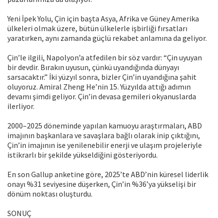
Yeni İpek Yolu, Çin için başta Asya, Afrika ve Güney Amerika
ülkeleri olmak üzere, bütün ülkelerle işbirliği fırsatları
yaratırken, aynı zamanda güçlü rekabet anlamına da geliyor.
Çin’le ilgili, Napolyon’a atfedilen bir söz vardır: “Çin uyuyan
bir devdir. Bırakın uyusun, çünkü uyandığında dünyayı
sarsacaktır.” İki yüzyıl sonra, bizler Çin’in uyandığına şahit
oluyoruz. Amiral Zheng He’nin 15. Yüzyılda attığı adımın
devamı şimdi geliyor. Çin’in devasa gemileri okyanuslarda
ilerliyor.
2000–2025 döneminde yapılan kamuoyu araştırmaları, ABD
imajının başkanlara ve savaşlara bağlı olarak inip çıktığını,
Çin’in imajının ise yenilenebilir enerji ve ulaşım projeleriyle
istikrarlı bir şekilde yükseldiğini gösteriyordu.
En son Gallup anketine göre, 2025’te ABD’nin küresel liderlik
onayı %31 seviyesine düşerken, Çin’in %36’ya yükselişi bir
dönüm noktası oluşturdu.
SONUÇ