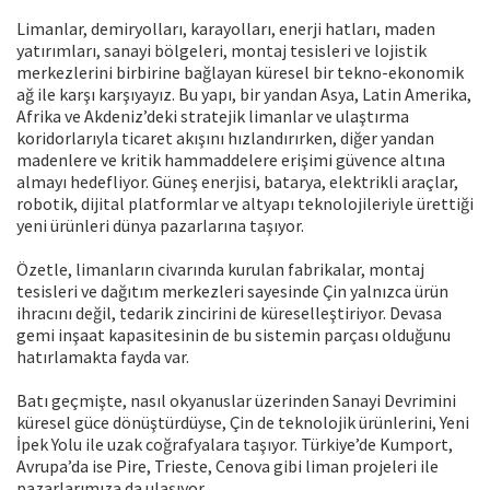
Limanlar, demiryolları, karayolları, enerji hatları, maden
yatırımları, sanayi bölgeleri, montaj tesisleri ve lojistik
merkezlerini birbirine bağlayan küresel bir tekno-ekonomik
ağ ile karşı karşıyayız. Bu yapı, bir yandan Asya, Latin Amerika,
Afrika ve Akdeniz’deki stratejik limanlar ve ulaştırma
koridorlarıyla ticaret akışını hızlandırırken, diğer yandan
madenlere ve kritik hammaddelere erişimi güvence altına
almayı hedefliyor. Güneş enerjisi, batarya, elektrikli araçlar,
robotik, dijital platformlar ve altyapı teknolojileriyle ürettiği
yeni ürünleri dünya pazarlarına taşıyor.
Özetle, limanların civarında kurulan fabrikalar, montaj
tesisleri ve dağıtım merkezleri sayesinde Çin yalnızca ürün
ihracını değil, tedarik zincirini de küreselleştiriyor. Devasa
gemi inşaat kapasitesinin de bu sistemin parçası olduğunu
hatırlamakta fayda var.
Batı geçmişte, nasıl okyanuslar üzerinden Sanayi Devrimini
küresel güce dönüştürdüyse, Çin de teknolojik ürünlerini, Yeni
İpek Yolu ile uzak coğrafyalara taşıyor. Türkiye’de Kumport,
Avrupa’da ise Pire, Trieste, Cenova gibi liman projeleri ile
pazarlarımıza da ulaşıyor.