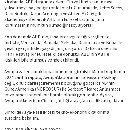
kitabında, ABD durgunlaşırken, Çin ve Hindistan’ın nasıl
yükselmeye başladığını anlatmıştı. Günümüzde, Jeffrey Sachs,
Dani Rodrik, Daron Acemoğlu ve Alfred McCoy gibi
akademisyenler artık ABD’nin küresel üstünlüğünü
korumasının mümkün olmadığını söylüyorlar.
Son dönemde ABD’nin, ithalata uyguladığı vergiler ile
birlikte, Venezuela, Kanada, Meksika, Danimarka ve Küba ile
çeşitli gerginlikler yaşadığını görüyoruz. Daha da önemlisi
İran ile savaş bir küresel krize dönüştü. ABD’nin AB ile
ilişkileri bile olumsuz yönde etkilendi.
Avrupa zaten duraklama dönemine girmişti. Mario Draghi’nin
2024 tarihli raporu, Avrupa’da sorunun inovasyon eksikliği
değil, onu ticarileştirememek olduğunu gösterdi. AB’nin,
Güney Amerika (MERCOSUR) ile Serbest Ticaret Anlaşması
imzalaması önemli bir hamle olarak görülebilir. Ayrıca,
Avrupa ülkelerinin Çin ile işbirliği arayışları da dikkati çekiyor.
Şimdi de Asya-Pasifik’teki tekno-ekonomik kalkınma
sürecine bakalım.
ASYA-PASİFİK’TE İMOVASYON