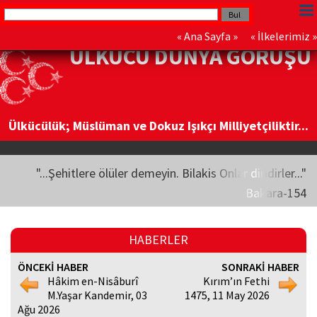
«
Ana Sayfa
» «
İlkelerimiz
»
ÜLKÜCÜ DÜNYA GÖRÜŞÜ
Ülkücülük; Müslüman ve Dokuz Işıkçı Milliyetçiliktir...
"...Şehitlere ölüler demeyin. Bilakis Onlar diridirler..."
Bakara-154
HABERLER
ÖNCEKİ HABER
SONRAKİ HABER
Hâkim en-Nisâburî
Kırım’ın Fethi
M.Yaşar Kandemir, 03
1475, 11 May 2026
Ağu 2026