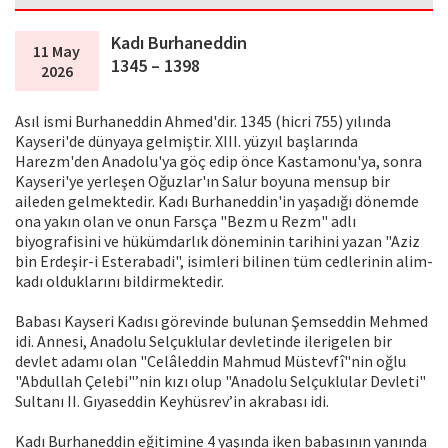
Kadı Burhaneddin
11 May
1345 – 1398
2026
Asıl ismi Burhaneddin Ahmed'dir. 1345 (hicri 755) yılında
Kayseri'de dünyaya gelmiştir. XIII. yüzyıl başlarında
Harezm'den Anadolu'ya göç edip önce Kastamonu'ya, sonra
Kayseri'ye yerleşen Oğuzlar'ın Salur boyuna mensup bir
aileden gelmektedir. Kadı Burhaneddin'in yaşadığı dönemde
ona yakın olan ve onun Farsça "Bezm u Rezm" adlı
biyografisini ve hükümdarlık döneminin tarihini yazan "Aziz
bin Erdeşir-i Esterabadi", isimleri bilinen tüm cedlerinin alim-
kadı olduklarını bildirmektedir.
Babası Kayseri Kadısı görevinde bulunan Şemseddin Mehmed
idi. Annesi, Anadolu Selçuklular devletinde ilerigelen bir
devlet adamı olan "Celâleddin Mahmud Müstevfî"nin oğlu
"Abdullah Çelebi"’nin kızı olup "Anadolu Selçuklular Devleti"
Sultanı II. Gıyaseddin Keyhüsrev’in akrabası idi.
Kadı Burhaneddin eğitimine 4 yaşında iken babasının yanında