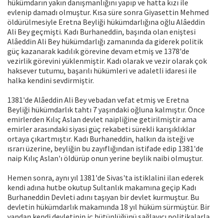
hükümdarın yakın danışmanlığını yapıp ve hatta kızı ile
evlenip damadı olmuştur. Kısa süre sonra Giyasettin Mehmed
öldürülmesiyle Eretna Beyliği hükümdarlığına oğlu Alâeddin
Ali Bey geçmişti. Kadı Burhaneddin, başında olan eniştesi
Alâeddin Ali Bey hükümdarlığı zamanında da giderek politik
güç kazanarak kadılık görevine devam etmiş ve 1378'de
vezirlik görevini yüklenmiştir. Kadı olarak ve vezir olarak çok
haksever tutumu, başarılı hükümleri ve adaletli idaresi ile
halka kendini sevdirmiştir.
1381'de Alâeddin Ali Bey vebadan vefat etmiş ve Eretna
Beyliği hükümdarlık tahtı 7 yaşındaki oğluna kalmıştır. Önce
emirlerden Kılıç Aslan devlet naipliğine getirilmiştir ama
emirler arasındaki siyasi güç rekabeti sürekli karışıklıklar
ortaya çıkartmıştır. Kadı Burhaneddin, halkın da isteği ve
ısrarı üzerine, beyliğin bu zayıflığından istifade edip 1381'de
naip Kılıç Aslan'ı öldürüp onun yerine beylik naibi olmuştur.
Hemen sonra, aynı yıl 1381'de Sivas'ta istiklalini ilan ederek
kendi adına hutbe okutup Sultanlık makamına geçip Kadı
Burhaneddin Devleti adını taşıyan bir devlet kurmuştur. Bu
devletin hükümdarlık makamında 18 yıl hüküm sürmüştür. Bir
yandan kendi devletinin iç bütünlüğünü sağlayıcı politikalarla