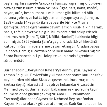
başlamış; kısa sürede Arapça ve Farsçayı öğrenmiş olup devrin
orta eğitim kurumlarında okunan lûgat, sarf, nahif, maânî,
beyan, arûz, hesap, mantık ve hikmet gibi bilimleri bilir
duruma gelmiş ve hatta öğretmenlik yapmaya başlamıştır.
1358 yılında 14 yaşında iken babası ile birlikte Mısır'a
gitmiştir. Orada öğreminine devamla fıkıh, usûl-i fıkıh, ferâiz,
hadis, tefsir, heyet ve tıp gibi bilim derslerini takip ederek
dört mezheb (Hanefî, Şâfiî, Mâlikî, Hanbelî) hakkında bilgi
edinmiştir. 1362 yılında Şam'a geçip; orada 1.5 yıl Mevlânâ
Kutbedin Râzi'nin derslerine devam etmiştir. Oradan babası
ile hacca gitmis; Hicaz'dan dönerken babasını kaybetmiştir.
Sonra Burhaneddin 1 yıl Halep'te kalıp orada öğrenimini
sürdürmüştür.
Burhaneddin 1364 yılında Kayseri'ye dönmüştür. Kayseri o
zaman Selçuklu Devleti'nin yıkılmasından sonra kurulan ufak
beyliklerden biri olan Sivas ve çevresinde kurulmuş olan
Eretna Beyliği idaresi altındaydı ve hükümdar Giyasettin
Mehmed Bey'di. Burhaneddin babasının eski görevine tayin
edilmede önce güçlük çekmiştir. Ama 1365 hükümdar
Eretnaoğullarından Giyasettin Mehmed Bey tarafından
Kayseri Kadısı olarak göreve atanmıştır. Kadı Burhaneddin bu