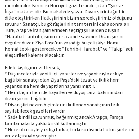
mümkündür. Birincisi Hürriyet gazetesinde çıkan “Şiir ve
İnşa” makalesidir. Bu makalede yazar, Divan şiirini ağır bir
dille eleştirirken Halk şiirinin bizim gerçek şiirimiz olduğunu
savunur. Sanatçı, bu görüşlerinin tam tersini daha sonraları
Türk, Arap ve İran şairlerinden seçtiği şiirlerden oluşan
“Harabat” antolojisinin ön sözünde savunur. Divan şiirine
övgüler düzer. Ziya Paşa’nın yaşadığı bu çelişkiye Namık
Kemal tepki gösterecek ve “Tahrib-i Harabat” ve “Takip” adlı
eleştirileri kaleme alacaktır.
Edebi kişiliğini özetlersek;
* Düşünceleriyle yenilikçi, yapıtları ve yaşantısıyla eskiye
bağlı bir sanatçı olan Ziya Paşa’daki tezat ve ikilik hem
yaşantısına hem de yapıtlarına yansımıştır.
* Hem biçim hem de hayalleri ve duyuş tarzı bakımından
divan şiirine bağlıdır.
* Divan şiiri nazım biçimlerini kullanan sanatçının lirik
sayılabilecek gazelleri vardır.
* Sade bir dili savunmuş, beğenmiş; ancak Arapça, Farsça
tamlamalarla yüklü bir dil kullanmıştır.
* Hece ölçüsüyle yazdığı birkaç türküsü dışında bütün şiirlerini
aruz ölçüsüyle yazmıştır.