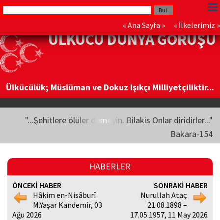
«
Ana Sayfa
» «
İlkelerimiz
»
ÜLKÜCÜ DÜNYA GÖRÜŞÜ
Ülkücülük; Müslüman ve Dokuz Işıkçı Milliyetçiliktir...
"...Şehitlere ölüler demeyin. Bilakis Onlar diridirler..."
Bakara-154
HABERLER
ÖNCEKİ HABER
SONRAKİ HABER
Hâkim en-Nisâburî
Nurullah Ataç
M.Yaşar Kandemir, 03
21.08.1898 –
Ağu 2026
17.05.1957, 11 May 2026