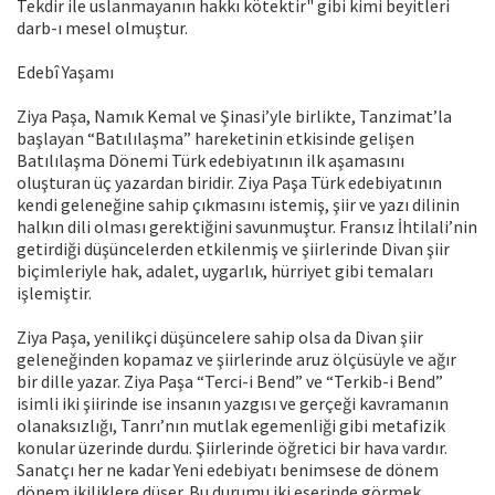
Tekdir ile uslanmayanın hakkı kötektir" gibi kimi beyitleri
darb-ı mesel olmuştur.
Edebî Yaşamı
Ziya Paşa, Namık Kemal ve Şinasi’yle birlikte, Tanzimat’la
başlayan “Batılılaşma” hareketinin etkisinde gelişen
Batılılaşma Dönemi Türk edebiyatının ilk aşamasını
oluşturan üç yazardan biridir. Ziya Paşa Türk edebiyatının
kendi geleneğine sahip çıkmasını istemiş, şiir ve yazı dilinin
halkın dili olması gerektiğini savunmuştur. Fransız İhtilali’nin
getirdiği düşüncelerden etkilenmiş ve şiirlerinde Divan şiir
biçimleriyle hak, adalet, uygarlık, hürriyet gibi temaları
işlemiştir.
Ziya Paşa, yenilikçi düşüncelere sahip olsa da Divan şiir
geleneğinden kopamaz ve şiirlerinde aruz ölçüsüyle ve ağır
bir dille yazar. Ziya Paşa “Terci-i Bend” ve “Terkib-i Bend”
isimli iki şiirinde ise insanın yazgısı ve gerçeği kavramanın
olanaksızlığı, Tanrı’nın mutlak egemenliği gibi metafizik
konular üzerinde durdu. Şiirlerinde öğretici bir hava vardır.
Sanatçı her ne kadar Yeni edebiyatı benimsese de dönem
dönem ikiliklere düşer. Bu durumu iki eserinde görmek