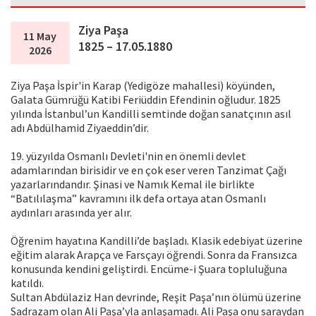
Ziya Paşa
11 May
1825 – 17.05.1880
2026
Ziya Paşa İspir'in Karap (Yedigöze mahallesi) köyünden,
Galata Gümrüğü Katibi Feriüddin Efendinin oğludur. 1825
yılında İstanbul’un Kandilli semtinde doğan sanatçının asıl
adı Abdülhamid Ziyaeddin’dir.
19. yüzyılda Osmanlı Devleti'nin en önemli devlet
adamlarından birisidir ve en çok eser veren Tanzimat Çağı
yazarlarındandır. Şinasi ve Namık Kemal ile birlikte
“Batılılaşma” kavramını ilk defa ortaya atan Osmanlı
aydınları arasında yer alır.
Öğrenim hayatına Kandilli’de başladı. Klasik edebiyat üzerine
eğitim alarak Arapça ve Farsçayı öğrendi. Sonra da Fransızca
konusunda kendini geliştirdi. Encüme-i Şuara topluluğuna
katıldı.
Sultan Abdülaziz Han devrinde, Reşit Paşa’nın ölümü üzerine
Sadrazam olan Ali Paşa’yla anlaşamadı. Ali Paşa onu saraydan