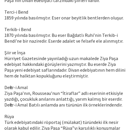
Paşa’nın Divan edebiyatı tarzındaki şiirleri vardır.
Terci-i Bend
1859 yılında basılmıştır. Eser onar beyitlik bentlerden oluşur.
Terkib-i Bend
1870 yılında basılmıştır. Bu eser Bağdatlı Ruhi’nin Terkib-i
Bendi’ne bir naziredir. Eserde adalet ve felsefe ele alınmıştır.
Şiir ve İnşa
Hürriyet Gazetesinde yayınladığı uzun makalede Ziya Paşa
edebiyat hakkındaki görüşlerini yazmıştır. Bu eserde Ziya
Paşa yeni edebiyat saflarındadır. Divan edebiyatının hem dilini
hem de halktan kopukluğunu eleştirmiştir.
Defter-i Amal
Ziya Paşa’nın, Rousseau’nun “İtiraflar” adlı eserinin etkisiyle
yazdığı, çocukluk anılarını anlattığı, yarım kalmış bir eserdir.
Defter-i Amal Batılı anlamda anı türünün ilk örneklerindendir.
Rüya
Türk edebiyatındaki röportaj (mülakat) türündeki ilk nesir
olarak kabul edilir. Ziya Paşa “Rüya”yı karşılıklı konuşmalar