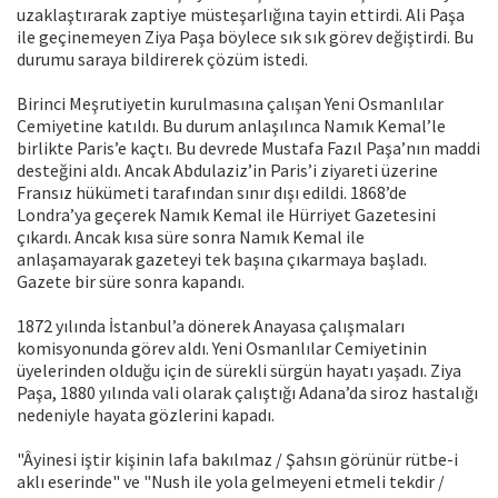
uzaklaştırarak zaptiye müsteşarlığına tayin ettirdi. Ali Paşa
ile geçinemeyen Ziya Paşa böylece sık sık görev değiştirdi. Bu
durumu saraya bildirerek çözüm istedi.
Birinci Meşrutiyetin kurulmasına çalışan Yeni Osmanlılar
Cemiyetine katıldı. Bu durum anlaşılınca Namık Kemal’le
birlikte Paris’e kaçtı. Bu devrede Mustafa Fazıl Paşa’nın maddi
desteğini aldı. Ancak Abdulaziz’in Paris’i ziyareti üzerine
Fransız hükümeti tarafından sınır dışı edildi. 1868’de
Londra’ya geçerek Namık Kemal ile Hürriyet Gazetesini
çıkardı. Ancak kısa süre sonra Namık Kemal ile
anlaşamayarak gazeteyi tek başına çıkarmaya başladı.
Gazete bir süre sonra kapandı.
1872 yılında İstanbul’a dönerek Anayasa çalışmaları
komisyonunda görev aldı. Yeni Osmanlılar Cemiyetinin
üyelerinden olduğu için de sürekli sürgün hayatı yaşadı. Ziya
Paşa, 1880 yılında vali olarak çalıştığı Adana’da siroz hastalığı
nedeniyle hayata gözlerini kapadı.
"Âyinesi iştir kişinin lafa bakılmaz / Şahsın görünür rütbe-i
aklı eserinde" ve "Nush ile yola gelmeyeni etmeli tekdir /