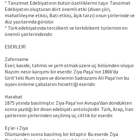
* Tanzimat Edebiyatının bütün özelliklerini taşır. Tanzimat
Edebiyatını oluşturan dört önemli etki (divan şiiri,
mahallileşme etkisi, Batı etkisi, âşık tarzı) onun şiirlerinde ve
düz yazılarında görülür.
* Türk edebiyatında terciibent ve terkibibent türlerinin en
önemli şairlerindendir.
ESERLERİ
Zafername
Eser; kaside, tahmis ve şerh olmak üzere üç bölümden oluşur.
Nazım-nesir karışımı bir eserdir. Ziya Paşa’nın 1866’da
Girit’teki Rum isyanı ve dönemin Sadrazamı Ali Paşa’nın bu
isyanı önleme çabalarını hicvettiği eseridir.
Harabat
1875 yılında basılmıştır. Ziya Paşa’nın Avrupa’dan döndükten
sonra yazdığı bir divan edebiyatı antolojisidir. Türk, Arap, İran
şairlerinin şiirlerinden seçilmiş üç ciltlik bir eserdir.
Eş’ar-ı Ziya
Ölümünden sonra basılmış bir kitaptır. Bu eserde Ziya