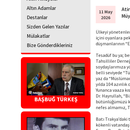
Altın Adamlar
Ati
11 May
Müy
Destanlar
2026
Sizden Gelen Yazılar
Ülkeyi yönetenler,
Mülakatlar
içini oyanlara pe
düşmanlarının “
Bize Gönderdikleriniz
Tesadüf bu ya; be
Tahsilliler Derne
soydaşlarımıza yö
belli seviyede “T
yaz da “Müslüman 
yılda 104 azınlık 
Yunanca vaaza kı
Dr. Hayrullah, “B
BAŞBUĞ TÜRKEŞ
bütünlüğümüzü ko
nefes almamız, Tür
Batı Trakya’daki 
kökenli vatandaşl