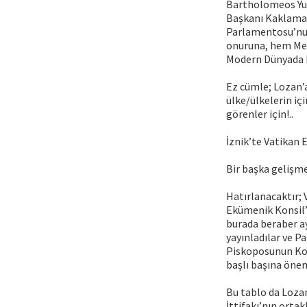
Bartholomeos Yun
Başkanı Kaklaman
Parlamentosu’nun
onuruna, hem Mec
Modern Dünyada K
Ez cümle; Lozan’a
ülke/ülkelerin iç
görenler için!..
İznik’te Vatikan E
Bir başka gelişme
Hatırlanacaktır; 
Ekümenik Konsil’
burada beraber ay
yayınladılar ve P
Piskoposunun Kon
başlı başına öneml
Bu tablo da Lozan
İttifakı’nın orta