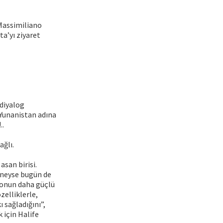
 Massimiliano
ta’yı ziyaret
 diyalog
-Yunanistan adına
..
ağlı.
asan birisi.
 neyse bugün de
 onun daha güçlü
zelliklerle,
 sağladığını”,
 için Halife