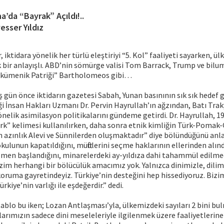
na’da “Bayrak” Açıldı!..
esser Yıldız
 iktidara yönelik her türlü eleştiriyi “5. Kol” faaliyeti sayarken, ülk
k bir anlayışlı. ABD’nin sömürge valisi Tom Barrack, Trump ve bil
Ekümenik Patriği” Bartholomeos gibi…
ş gün önce iktidarın gazetesi Sabah, Yunan basınının sık sık hedef 
ği İnsan Hakları Uzmanı Dr. Pervin Hayrullah’ın ağzından, Batı Trak
nelik asimilasyon politikalarını gündeme getirdi. Dr. Hayrullah, 1
ürk” kelimesi kullanılırken, daha sonra etnik kimliğin Türk-Pomak
azınlık Alevi ve Sünnilerden oluşmaktadır” diye bölündüğünü anlat
okulunun kapatıldığını, müftülerini seçme haklarının ellerinden alın
smen başlandığını, minarelerdeki ay-yıldıza dahi tahammül edilme
izim herhangi bir bölücülük amacımız yok. Yalnızca dinimizle, dilim
ruma gayretindeyiz. Türkiye’nin desteğini hep hissediyoruz. Bizi
kiye’nin varlığı ile eşdeğerdir.” dedi.
tablo bu iken; Lozan Antlaşması’yla, ülkemizdeki sayıları 2 bini 
arımızın sadece dini meseleleriyle ilgilenmek üzere faaliyetlerine 