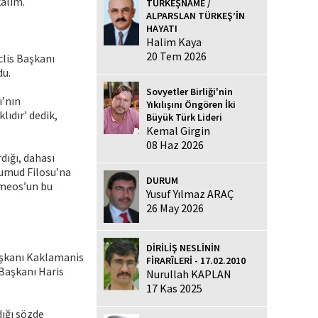
alım.
TÜRKEŞNAME /
ALPARSLAN TÜRKEŞ’İN
HAYATI
Halim Kaya
20 Tem 2026
lis Başkanı
du.
Sovyetler Birliği'nin
ı’nın
Yıkılışını Öngören İki
lıdır’ dedik,
Büyük Türk Lideri
Kemal Girgin
08 Haz 2026
dığı, dahası
Sumud Filosu’na
DURUM
lomeos’un bu
Yusuf Yılmaz ARAÇ
26 May 2026
DİRİLİŞ NESLİNİN
Başkanı Kaklamanis
FİRARÎLERİ - 17.02.2010
 Başkanı Haris
Nurullah KAPLAN
17 Kas 2025
ığı sözde