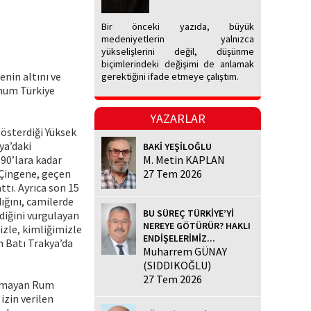
Bir önceki yazıda, büyük
medeniyetlerin yalnızca
yükselişlerini değil, düşünme
biçimlerindeki değişimi de anlamak
enin altını ve
gerektiğini ifade etmeye çalıştım.
umum Türkiye
YAZARLAR
gösterdiği Yüksek
ya’daki
BAKİ YEŞİLOĞLU
990’lara kadar
M. Metin KAPLAN
-Çingene, geçen
27 Tem 2026
tı. Ayrıca son 15
dığını, camilerde
BU SÜREÇ TÜRKİYE’Yİ
diğini vurgulayan
NEREYE GÖTÜRÜR? HAKLI
izle, kimliğimizle
ENDİŞELERİMİZ...
m Batı Trakya’da
Muharrem GÜNAY
(SIDDIKOĞLU)
27 Tem 2026
bulmayan Rum
izin verilen