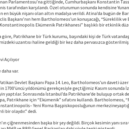
an Parlamentosu’na gittiğinde, Cumhurbaşkanı Konstantin Tasso
is tarafından karşılandı. Özel oturumun sonunda kendisine Yunan
 en büyük nişanı olan altın madalya verildi. Atina’da bugün de B
lis Başkanı’nın hem Bartholomeos’un konuşacağı, “Süreklilik ve E
onstantinopolis Ekümenik Patrikhanesi” başlıklı bir etkinlik dü
 göre, Patrikhane bir Türk kurumu, başındaki kişi de Türk vatandaş
imizdeki uzantısı haline geldiği bir kez daha pervasızca gösterilmiş 
vi Açılıyor
 daha var.
Vatikan Devlet Başkanı Papa 14. Leo, Bartholomeos’un daveti üzeri
in 1700’üncü yıldönümü gerekçesiyle geçtiğimiz Kasım sonunda İzn
in yaptılar. Sonrasında İstanbul’da Patrikhane’de buluşup ortak d
apa, Patrikhane için “Ekümenik” sıfatını kullandı. Bartholomeos,
stantinopolis– Yeni Roma Başpiskoposluğunun merkezineyaptığı 
i bir olaydır.” dedi.
’ın çiğnenmesinden başka bir şey değildi. Birçok kesimin yanı sır
kları MHP ve BBP Genel Başkanları dahi şöyle tepki gösterdi: