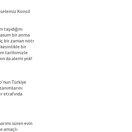
eselemiz Konsil
am taşıdığını
‘masum bir anma
hiç bir zaman nötr
kesinlikle bir
im tarihimizle
ın da alemi yok!
eo’nun Türkiye
azanımlarını
er etrafında
narımı süren evin
ne amaçlı