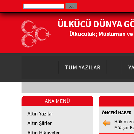
ÜLKÜCÜ DÜNYA G
Ülkücülük; Müslüman ve Do
TÜM YAZILAR
Y
ANA MENÜ
ÖNCEKİ HABER
Altın Yazılar
Hâkim en
Altın Şiirler
M.Yaşar K
Altın Hikayeler