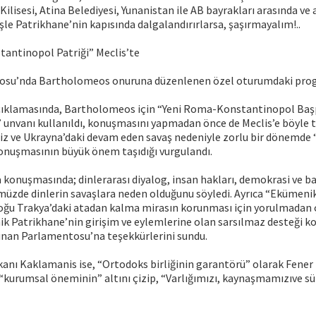
Kilisesi, Atina Belediyesi, Yunanistan ile AB bayrakları arasında ve 
işle Patrikhane’nin kapısında dalgalandırırlarsa, şaşırmayalım!..
antinopol Patriği” Meclis’te
osu’nda Bartholomeos onuruna düzenlenen özel oturumdaki pro
açıklamasında, Bartholomeos için “Yeni Roma-Konstantinopol Baş
unvanı kullanıldı, konuşmasını yapmadan önce de Meclis’e böyle t
riz ve Ukrayna’daki devam eden savaş nedeniyle zorlu bir dönemd
konuşmasının büyük önem taşıdığı vurgulandı.
konuşmasında; dinlerarası diyalog, insan hakları, demokrasi ve ba
müzde dinlerin savaşlara neden olduğunu söyledi. Ayrıca “Ekümeni
oğu Trakya’daki atadan kalma mirasın korunması için yorulmadan ç
ik Patrikhane’nin girişim ve eylemlerine olan sarsılmaz desteği 
Yunan Parlamentosu’na teşekkürlerini sundu.
kanı Kaklamanis ise, “Ortodoks birliğinin garantörü” olarak Fene
“kurumsal öneminin” altını çizip, “Varlığımızı, kaynaşmamızıve sü