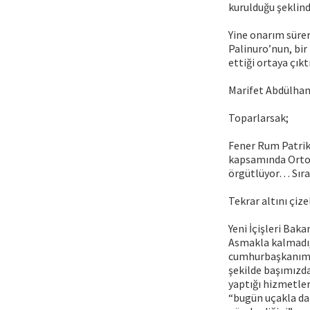
kurulduğu şeklinde
Yine onarım sürer
Palinuro’nun, bir
ettiği ortaya çıktı
Marifet Abdülha
Toparlarsak;
Fener Rum Patrikh
kapsamında Ortodo
örgütlüyor… Sırad
Tekrar altını çiz
Yeni İçişleri Bak
Asmakla kalmadı,
cumhurbaşkanımız
şekilde başımızda
yaptığı hizmetler
“bugün uçakla dah