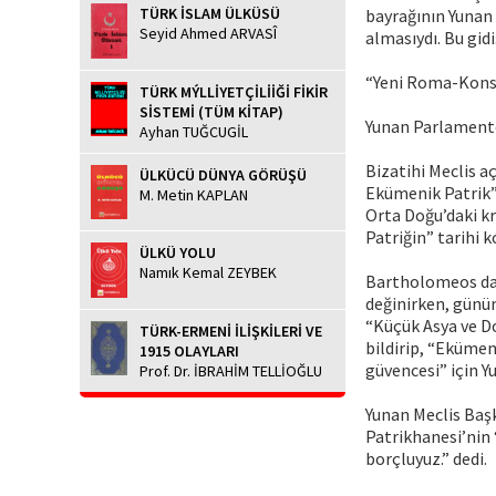
TÜRK İSLAM ÜLKÜSÜ
bayrağının Yunan 
Seyid Ahmed ARVASÎ
almasıydı. Bu gid
“Yeni Roma-Konst
TÜRK MÝLLİYETÇİLİİĞİ FİKİR
SİSTEMİ (TÜM KİTAP)
Yunan Parlament
Ayhan TUĞCUGİL
Bizatihi Meclis 
ÜLKÜCÜ DÜNYA GÖRÜŞÜ
Ekümenik Patrik” 
M. Metin KAPLAN
Orta Doğu’daki k
Patriğin” tarihi 
ÜLKÜ YOLU
Namık Kemal ZEYBEK
Bartholomeos da 
değinirken, günü
“Küçük Asya ve D
TÜRK-ERMENİ İLİŞKİLERİ VE
bildirip, “Ekümen
1915 OLAYLARI
güvencesi” için 
Prof. Dr. İBRAHİM TELLİOĞLU
Yunan Meclis Baş
Patrikhanesi’nin 
borçluyuz.” dedi.