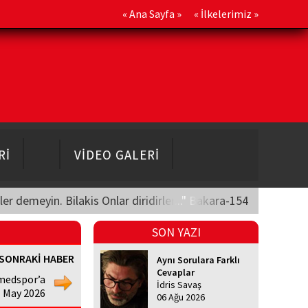
«
Ana Sayfa
» «
İlkelerimiz
»
Rİ
VİDEO GALERİ
üler demeyin. Bilakis Onlar diridirler..." Bakara-154
SON YAZI
SONRAKİ HABER
Aynı Sorulara Farklı
Cevaplar
medspor’a
İdris Savaş
1 May 2026
06 Ağu 2026