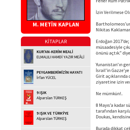
Fener Rum Patrik
İzin Verilmese O
M. METİN KAPLAN
Bartholomeos’un 
Nikitas Kaklamani
KİTAPLAR
Erdoğan 2017’de; 
müsaadesiyle çıka
KUR'AN-KERİM MEALİ
önünü açtık.” diy
ELMALILI HAMDİ YAZIR MEÂLİ
Yunanistan’ın gere
İsrail’in Gazze’y
PEYGAMBERİMİZİN HAYATI
Girit açıklarında
İrfan YÜCEL
ziyaretine izin v
9 IŞIK
Ne mümkün!..
Alparslan TÜRKEŞ
8 Mayıs’a kadar s
tarafından karşıl
9 IŞIK VE TÜRKÝYE
Doukas, kendisin
Alparslan TÜRKEŞ
Burada dikkat çe