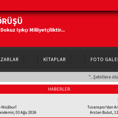
ÖRÜŞÜ
kuz Işıkçı Milliyetçiliktir...
AZARLAR
KİTAPLAR
FOTO GALE
"...Şehitlere öl
HABERLER
-Nisâburî
Turanspor’dan A
andemir, 03 Ağu 2026
Arslan Bulut, 1