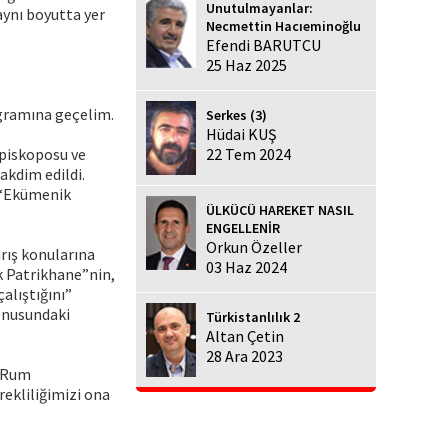
Unutulmayanlar:
aynı boyutta yer
Necmettin Hacıeminoğlu
Efendi BARUTCU
25 Haz 2025
gramına geçelim.
Serkes (3)
Hüdai KUŞ
piskoposu ve
22 Tem 2024
akdim edildi.
e “Ekümenik
ÜLKÜCÜ HAREKET NASIL
ENGELLENİR
Orkun Özeller
rış konularına
03 Haz 2024
k Patrikhane”nin,
alıştığını”
konusundaki
Türkistanlılık 2
Altan Çetin
28 Ara 2023
r Rum
rekliliğimizi ona