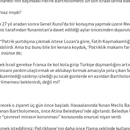
hanesi’nin başındaki Patrik Bartholomeos’un son icraatlarına bak
lmaz mıydı?
27 yıl aradan sonra Genel Kurul’da bir konuşma yapmak üzere Mec
s tarafından Yunanistan’a davet edildiği aylar öncesinden duyurul
“Patrik yurtdışına çıkmak istese Lozan’a göre, Fatih Kaymakamlığ
bilirdi. Ama biz bunu bile bir kenara koyduk, ‘Patriklik makamı fark
e övünse de;
k İsrail gerekse Fransa ile kol kola girip Türkiye düşmanlığını artır
e insani yardım ulaştırmak ve ablukayı kırmak amacıyla yola çıkan 
 düzenlediği saldırıyı izlediği şu sıcak günlerde en azından Bartho
erilmemesi beklenirdi, değil mi?
ürecek o ziyaret üç gün önce başladı. Havaalanında Yunan Meclis 
anan Bartholomeos, önce Atina Belediyesi’nde ağırlandı. Belediye
e “çevresel mirasın korunması” konusunda onursal nişan verdi.
kmek istediğimiz; Patrikhane’nin daha önce flama şeklinde kulland