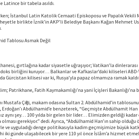
 Latince bir tabela asıldı.
ken; İstanbul Latin Katolik Cemaati Episkoposu ve Papalık Vekili
 heyetle birlikte İznik’in AKP’li Belediye Başkanı Kağan Mehmet Us
.
mid Tablosu Asmak Değil
anesi, gırtlağına kadar siyasetle uğraşıyor; Vatikan’la dinlerarası
ks birliğini kuruyor… Balkanlar ve Kafkaslar’daki kiliseleri ABD
a Gürcistan kilisesi var ki, Rusya’yla papaz olmamıza ramak kaldı!
elim; Patrikhane, Fatih Kaymakamlığı’na yani İçişleri Bakanlığı’na b
anı Mustafa Çiftçi, makam odasına Sultan 2. Abdülhamid’in tablosunu 
 Erdoğan’ı Abdülhamid’e benzeterek, “Geçmişte Abdülhamit Han
 aynı şey… 100 yılda bir gelen bir lider… Elimizden geldiği kadar
 olması gerekiyor.” dedi. Ayrıca, “Abdülhamid Han’ın sahip olduğu ö
le ve uyguladığı denge politikasıyla kadim geçmişimize büyük katkı
i iki günde ulaşabilecek bir yere 110 yıl önce İslâm’a hizmet etmek