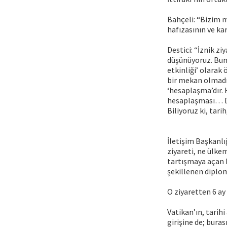
Bahçeli: “Bizim m
hafızasının ve kar
Destici: “İznik ziy
düşünüyoruz. Bun
etkinliği’ olarak
bir mekan olmadı,
‘hesaplaşma’dır.
hesaplaşması… De
Biliyoruz ki, tari
İletişim Başkanlı
ziyareti, ne ülke
tartışmaya açan bi
şekillenen diplom
O ziyaretten 6 ay
Vatikan’ın, tarih
girişine de; bura