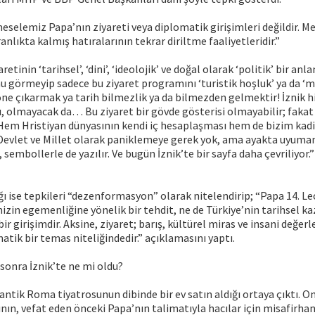
eselemiz Papa’nın ziyareti veya diplomatik girişimleri değildir. M
anlıkta kalmış hatıralarının tekrar diriltme faaliyetleridir.”
aretinin ‘tarihsel’, ‘dini’, ‘ideolojik’ ve doğal olarak ‘politik’ bir anl
u görmeyip sadece bu ziyaret programını ‘turistik hoşluk’ ya da 
 öne çıkarmak ya tarih bilmezlik ya da bilmezden gelmektir! İznik 
 olmayacak da… Bu ziyaret bir gövde gösterisi olmayabilir; fakat 
 Hem Hristiyan dünyasının kendi iç hesaplaşması hem de bizim kad
vlet ve Millet olarak paniklemeye gerek yok, ama ayakta uyuman
h, sembollerle de yazılır. Ve bugün İznik’te bir sayfa daha çevriliyor.”
ğı ise tepkileri “dezenformasyon” olarak nitelendirip; “Papa 14. L
mizin egemenliğine yönelik bir tehdit, ne de Türkiye’nin tarihsel k
r girişimdir. Aksine, ziyaret; barış, kültürel miras ve insani değerl
atik bir temas niteliğindedir.” açıklamasını yaptı.
 sonra İznik’te ne mi oldu?
i antik Roma tiyatrosunun dibinde bir ev satın aldığı ortaya çıktı. O
sının, vefat eden önceki Papa’nın talimatıyla hacılar için misafirha