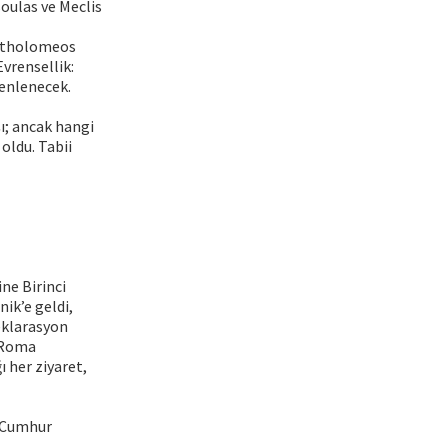
ulas ve Meclis
artholomeos
vrensellik:
zenlenecek.
ı; ancak hangi
oldu. Tabii
ne Birinci
ik’e geldi,
eklarasyon
 “Roma
her ziyaret,
a Cumhur