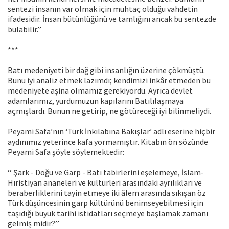
sentezi insanın var olmak için muhtaç olduğu vahdetin
ifadesidir. İnsan bütünlüğünü ve tamlığını ancak bu sentezde
bulabilir.’’
***
Batı medeniyeti bir dağ gibi insanlığın üzerine çökmüştü.
Bunu iyi analiz etmek lazımdı; kendimizi inkâr etmeden bu
medeniyete aşina olmamız gerekiyordu. Ayrıca devlet
adamlarımız, yurdumuzun kapılarını Batılılaşmaya
açmışlardı. Bunun ne getirip, ne götüreceği iyi bilinmeliydi.
Peyami Safa’nın ‘Türk İnkılabına Bakışlar’ adlı eserine hiçbir
aydınımız yeterince kafa yormamıştır. Kitabın ön sözünde
Peyami Safa şöyle söylemektedir:
‘‘ Şark - Doğu ve Garp - Batı tabirlerini eşelemeye, İslam-
Hıristiyan ananeleri ve kültürleri arasındaki ayrılıkları ve
beraberliklerini tayin etmeye iki âlem arasında sıkışan öz
Türk düşüncesinin garp kültürünü benimseyebilmesi için
taşıdığı büyük tarihi istidatları seçmeye başlamak zamanı
gelmiş midir?’’