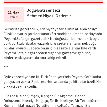
Doğu-Batı sentezi
11 May
Mehmed Niyazi Özdemir
2026
Geçmişte gazetecilik, edebiyat yazarlarının atlama taşıydı.
Çünkü hayatın şartları sanatkârı maddi bakımdan zorluyordu.
Peyami Safa için gazetecilik ise doğuştan bir meslekti; öyle
dört dörtlük fıkralar yazardı ki, gazete alanların pek çoğu
bunları okurdu. Sadece onun için gazete alanlar bile vardı.
Peyami Safa bir gazeteden diğer bir gazeteye geçince,
binlerce okuyucusu da onu takip ederdi.
***
Öyle zannediyorum ki, Türk Edebiyatı’nda Peyami Safa kadar
çok yazan yoktu. Edebi eserleri arasında şu kitaplar özellikle
dikkati çekmektedir:
‘‘Sözde Kızlar, Şimşek, Mahşer, Bir Akşamdı, Canan,
Dokuzuncu Hariciye Koğuşu, Fatih- Harbiye, Bir Tereddüttün
Romanı, Matmazel Noraliya’nın Koltuğu, Yalnızız, Biz