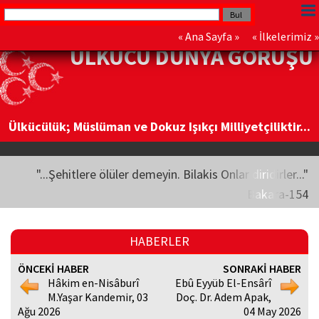
«
Ana Sayfa
» «
İlkelerimiz
»
ÜLKÜCÜ DÜNYA GÖRÜŞÜ
Ülkücülük; Müslüman ve Dokuz Işıkçı Milliyetçiliktir...
"...Şehitlere ölüler demeyin. Bilakis Onlar diridirler..."
Bakara-154
HABERLER
ÖNCEKİ HABER
SONRAKİ HABER
Hâkim en-Nisâburî
Ebû Eyyüb El-Ensârî
M.Yaşar Kandemir, 03
Doç. Dr. Adem Apak,
Ağu 2026
04 May 2026