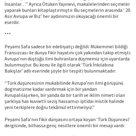
İnsanlar…’’ Ayrıca Ötüken Yayınevi, makalelerinden seçmeler
yaparak bunları kitaplaştırmıştır. Bu seçmelerin arasında ‘ 20.
Asır Avrupa ve Biz’ her aydınımızın okuyacağı önemli bir
eserdir.
***
Peyami Safa sadece bir edebiyatçı değildi. Mükemmel bildiği
Fransızcası ile dünya fikir hayatını çok yakından takip etmişti.
Avrupa’nın düştüğü ilmi buhranlara düşmemiz için uyarılarda
bulunmuştur. Bu konu ile ilgili olarak ‘Türk İnkılabına
Bakışlar’ adlı eserinde şöyle bir tespiti bulunmaktadır:
‘‘Türk düşüncesinin mukabilinde Avrupa’nın ilmi görüşünü
dogmatizme kadar vardırmak için bir yandan
Avrupalılaşırken, bir yanda da bir tarih ve iklim nimeti olan
şarklıya has kuvvetli seziş hassamızı iptidai mistik halinde
yeni terkiplere doğru tekâmül ettirmeliyiz.’’
Peyami Safa’nın fikir dünyasını ortaya koyan ‘Türk Düşüncesi’
dergisinde, bilhassa genç nesillere önemli bir mesajı vardı: