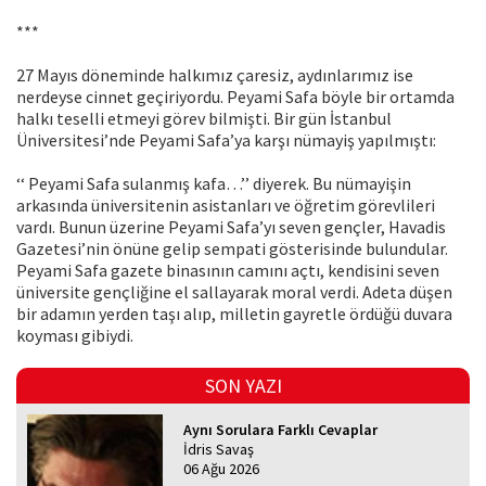
***
27 Mayıs döneminde halkımız çaresiz, aydınlarımız ise
nerdeyse cinnet geçiriyordu. Peyami Safa böyle bir ortamda
halkı teselli etmeyi görev bilmişti. Bir gün İstanbul
Üniversitesi’nde Peyami Safa’ya karşı nümayiş yapılmıştı:
‘‘ Peyami Safa sulanmış kafa…’’ diyerek. Bu nümayişin
arkasında üniversitenin asistanları ve öğretim görevlileri
vardı. Bunun üzerine Peyami Safa’yı seven gençler, Havadis
Gazetesi’nin önüne gelip sempati gösterisinde bulundular.
Peyami Safa gazete binasının camını açtı, kendisini seven
üniversite gençliğine el sallayarak moral verdi. Adeta düşen
bir adamın yerden taşı alıp, milletin gayretle ördüğü duvara
koyması gibiydi.
SON YAZI
Aynı Sorulara Farklı Cevaplar
İdris Savaş
06 Ağu 2026