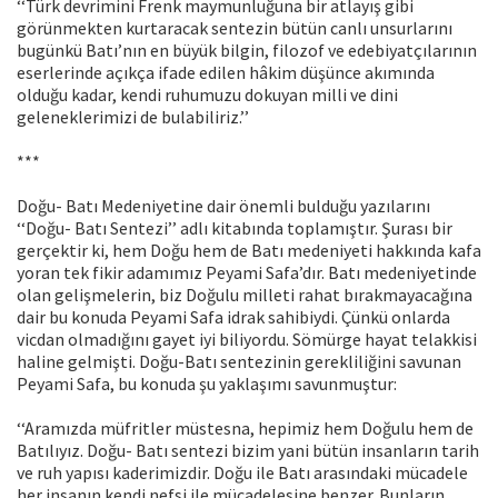
‘‘Türk devrimini Frenk maymunluğuna bir atlayış gibi
görünmekten kurtaracak sentezin bütün canlı unsurlarını
bugünkü Batı’nın en büyük bilgin, filozof ve edebiyatçılarının
eserlerinde açıkça ifade edilen hâkim düşünce akımında
olduğu kadar, kendi ruhumuzu dokuyan milli ve dini
geleneklerimizi de bulabiliriz.’’
***
Doğu- Batı Medeniyetine dair önemli bulduğu yazılarını
‘‘Doğu- Batı Sentezi’’ adlı kitabında toplamıştır. Şurası bir
gerçektir ki, hem Doğu hem de Batı medeniyeti hakkında kafa
yoran tek fikir adamımız Peyami Safa’dır. Batı medeniyetinde
olan gelişmelerin, biz Doğulu milleti rahat bırakmayacağına
dair bu konuda Peyami Safa idrak sahibiydi. Çünkü onlarda
vicdan olmadığını gayet iyi biliyordu. Sömürge hayat telakkisi
haline gelmişti. Doğu-Batı sentezinin gerekliliğini savunan
Peyami Safa, bu konuda şu yaklaşımı savunmuştur:
‘‘Aramızda müfritler müstesna, hepimiz hem Doğulu hem de
Batılıyız. Doğu- Batı sentezi bizim yani bütün insanların tarih
ve ruh yapısı kaderimizdir. Doğu ile Batı arasındaki mücadele
her insanın kendi nefsi ile mücadelesine benzer. Bunların