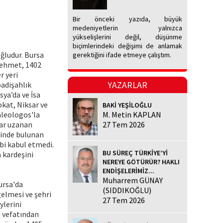
Bir önceki yazıda, büyük
medeniyetlerin yalnızca
yükselişlerini değil, düşünme
biçimlerindeki değişimi de anlamak
oğludur. Bursa
gerektiğini ifade etmeye çalıştım.
Mehmet, 1402
r yeri
YAZARLAR
padişahlık
ya’da ve İsa
okat, Niksar ve
BAKİ YEŞİLOĞLU
aleologos'la
M. Metin KAPLAN
dar uzanan
27 Tem 2026
sinde bulunan
bi kabul etmedi.
BU SÜREÇ TÜRKİYE’Yİ
 kardeşini
NEREYE GÖTÜRÜR? HAKLI
ENDİŞELERİMİZ...
Muharrem GÜNAY
ursa'da
(SIDDIKOĞLU)
gelmesi ve şehri
27 Tem 2026
ylerini
n vefatından