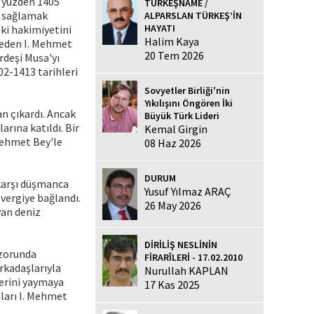
u yüzden 1405
TÜRKEŞNAME /
i sağlamak
ALPARSLAN TÜRKEŞ’İN
HAYATI
ki hakimiyetini
Halim Kaya
 eden I. Mehmet
20 Tem 2026
rdeşi Musa'yı
2-1413 tarihleri
Sovyetler Birliği'nin
Yıkılışını Öngören İki
n çıkardı. Ancak
Büyük Türk Lideri
rına katıldı. Bir
Kemal Girgin
Mehmet Bey'le
08 Haz 2026
DURUM
karşı düşmanca
Yusuf Yılmaz ARAÇ
 vergiye bağlandı.
26 May 2026
yan deniz
DİRİLİŞ NESLİNİN
 zorunda
FİRARÎLERİ - 17.02.2010
rkadaşlarıyla
Nurullah KAPLAN
lerini yaymaya
17 Kas 2025
ları I. Mehmet