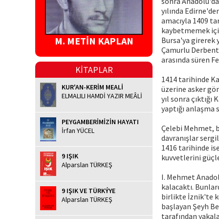
sonra Anadolu'da 
yılında Edirne'de
amacıyla 1409 tar
kaybetmemek için
M. METİN KAPLAN
Bursa'ya girerek 
Çamurlu Derbent'
arasında süren Fe
KİTAPLAR
1414 tarihinde Ka
KUR'AN-KERİM MEALİ
üzerine asker gön
ELMALILI HAMDİ YAZIR MEÂLİ
yıl sonra çıktığ
yaptığı anlaşma s
PEYGAMBERİMİZİN HAYATI
Çelebi Mehmet, b
İrfan YÜCEL
davranışlar sergi
1416 tarihinde is
9 IŞIK
kuvvetlerini güçle
Alparslan TÜRKEŞ
I. Mehmet Anadolu
kalacaktı. Bunlar
9 IŞIK VE TÜRKÝYE
birlikte İznik'te 
Alparslan TÜRKEŞ
başlayan Şeyh Bed
tarafından yakala