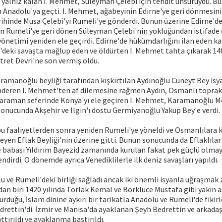
yalnız kalan I. Mehmet, Süleyman Çelebi için tehdit unsuruydu. B
n Anadolu'ya geçti. I. Mehmet, ağabeyinin Edirne'ye geri dönmesin
ihinde Musa Çelebi'yi Rumeli'ye gönderdi. Bunun üzerine Edirne'de
 Rumeli'ye geri dönen Süleyman Çelebi'nin yokluğundan istifade
yönetimi yeniden ele geçirdi. Edirne'de hükümdarlığını ilan eden ka
deki savaşta mağlup eden ve öldürten I. Mehmet tahta çıkarak 140
tret Devri'ne son vermiş oldu.
ramanoğlu beyliği tarafından kışkırtılan Aydınoğlu Cüneyt Bey isya
deren I. Mehmet'ten af dilemesine rağmen Aydın, Osmanlı toprakla
ı Karaman seferinde Konya'yı ele geçiren I. Mehmet, Karamanoğlu 
onucunda Akşehir ve Ilgın'ı dostu Germiyanoğlu Yakup Bey'e verdi.
u faaliyetlerden sonra yeniden Rumeli'ye yöneldi ve Osmanlılara 
leyen Eflak Beyliği'nin üzerine gitti. Bunun sonucunda da Eflaklılar
e babası Yıldırım Bayezid zamanında kurulan fakat pek güçlü olma
ndirdi. O dönemde ayrıca Venediklilerle ilk deniz savaşları yapıldı.
 ve Rumeli'deki birliği sağladı ancak iki önemli isyanla uğraşmak
dan biri 1420 yılında Torlak Kemal ve Börklüce Mustafa gibi yakın a
kurduğu, İslam dinine aykırı bir tarikatla Anadolu ve Rumeli'de fikir
rettin'di. İzmir ve Manisa'da ayaklanan Şeyh Bedrettin ve arkadaş
ttırıldı ve ayaklanma bastırıldı.