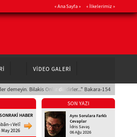
«
Ana Sayfa
» «
İlkelerimiz
»
Rİ
VİDEO GALERİ
üler demeyin. Bilakis Onlar diridirler..." Bakara-154
SON YAZI
SONRAKİ HABER
Aynı Sorulara Farklı
Cevaplar
bân-ı Velî
İdris Savaş
4 May 2026
06 Ağu 2026