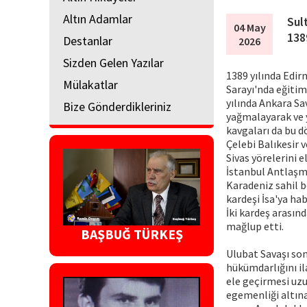
Altın Adamlar
Sul
04 May
138
Destanlar
2026
Sizden Gelen Yazılar
1389 yılında Edir
Mülakatlar
Sarayı'nda eğiti
yılında Ankara Sa
Bize Gönderdikleriniz
yağmalayarak ve y
kavgaları da bu 
Çelebi Balıkesir 
Sivas yörelerini
İstanbul Antlaşma
Karadeniz sahil 
kardeşi İsa'ya ha
İki kardeş arası
mağlup etti.
BAŞBUĞ TÜRKEŞ
Ulubat Savaşı son
hükümdarlığını il
ele geçirmesi uzu
egemenliği altına