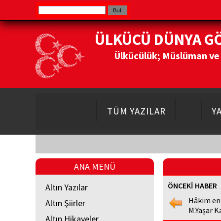
ÜLKÜCÜ DÜNYA G
Ülkücülük; Müslüman ve Do
TÜM YAZILAR
Y
ANA MENÜ
ÖNCEKİ HABER
Altın Yazılar
Hâkim en
Altın Şiirler
M.Yaşar K
Altın Hikayeler