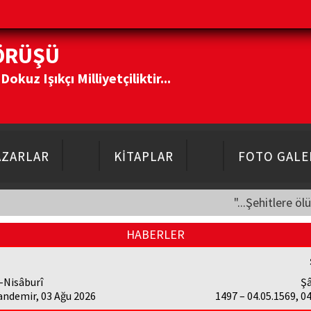
ÖRÜŞÜ
kuz Işıkçı Milliyetçiliktir...
AZARLAR
KİTAPLAR
FOTO GALE
"...Şehitlere öl
HABERLER
-Nisâburî
Şâ
andemir, 03 Ağu 2026
1497 – 04.05.1569, 0