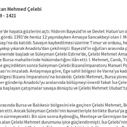
tan Mehmed Çelebi
9 - 1421
ne'de hayata gözlerini açtı. Yıldırım Bayezid'in ve Devlet Hatun'un 
m gördü. 1391'de henüz 12 yaşındayken Amasya Sancakbeyi olan I. 
vaşı'na da katıldı. Savaşın kaybedilmesi üzerine Timur ve ordusu, he
akıp yıkarak Anadolu’dan çekilmişti. Bayezid'in oğulları arasında 
dönemde başladı ve Süleyman Çelebi Edirne’de, Çelebi Mehmet Amas
ve Bursa mahallerinde hükümdarlığını ilân etti. I. Mehmet, Canik, T
 ele geçirdikten sonra Süleyman Çelebi Bizansİmparatoru Manuel P
sı'nı imzaladı. Anlaşmaya göre, Ege sahil bölgesi ile Varna’ya ka
bölgesi Bizans İmparatoru’na bırakıldı. Çelebi Mehmet, Bursa yöre
ber gönderip Anadolu'yu aralarında bölüşmeyi önerdi fakat İsa Çele
nda başlayan çatışmalar savaşa dönüştü ve Çelebi Mehmet Ulubat'ta
rasında Bursa ve Balıkesir bölgesini ele geçiren Çelebi Mehmet, B
an etti. Ancak Süleyman Çelebi'nin kuvvetleriyle birlikte Bursa’ya 
n sürmeyecekti. Bir süre sonra Aydınoğlu, Menteşe ve Germiyan be
 alan Çelebi Mehmet durumunu iyice güçlendirmişti. İsa Çelebi'ni