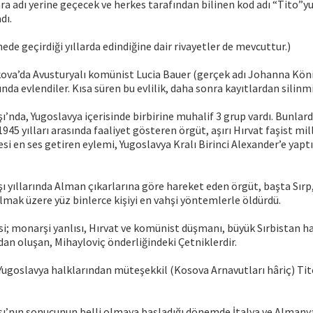
ra adı yerine geçecek ve herkes tarafından bilinen kod adı “Tito”
dı.
ede geçirdiği yıllarda edindiğine dair rivayetler de mevcuttur.)
ova’da Avusturyalı komünist Lucia Bauer (gerçek adı Johanna König
ında evlendiler. Kısa süren bu evlilik, daha sonra kayıtlardan silinmi
şı’nda, Yugoslavya içerisinde birbirine muhalif 3 grup vardı. Bunlard
45 yılları arasında faaliyet gösteren örgüt, aşırı Hırvat faşist milli
si en ses getiren eylemi, Yugoslavya Kralı Birinci Alexander’e yaptığ
şı yıllarında Alman çıkarlarına göre hareket eden örgüt, başta Sırp,
lmak üzere yüz binlerce kişiyi en vahşi yöntemlerle öldürdü.
si; monarşi yanlısı, Hırvat ve komünist düşmanı, büyük Sırbistan h
rdan oluşan, Mihayloviç önderliğindeki Çetniklerdir.
Yugoslavya halklarından müteşekkil (Kosova Arnavutları hâriç) Tito
şı’nın sonucunun belli olmaya başladığı dönemde İtalya ve Almanya