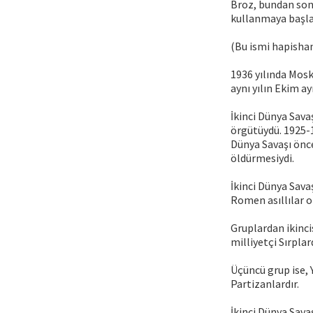
Broz, bundan son
kullanmaya başla
(Bu ismi hapishan
1936 yılında Mosk
aynı yılın Ekim ay
İkinci Dünya Sava
örgütüydü. 1925-19
Dünya Savaşı önce
öldürmesiydi.
İkinci Dünya Sava
Romen asıllılar o
Gruplardan ikinci
milliyetçi Sırpla
Üçüncü grup ise, 
Partizanlardır.
İkinci Dünya Sava