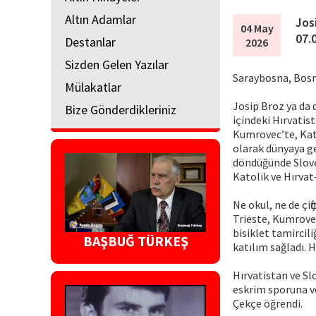
Altın Adamlar
Jos
04 May
07.
Destanlar
2026
Sizden Gelen Yazılar
Saraybosna, Bos
Mülakatlar
Josip Broz ya da 
Bize Gönderdikleriniz
içindeki Hırvatis
Kumrovec’te, Kato
olarak dünyaya ge
döndüğünde Slove
Katolik ve Hırvat
Ne okul, ne de çif
Trieste, Kumrovec
bisiklet tamircili
BAŞBUĞ TÜRKEŞ
katılım sağladı. 
Hırvatistan ve Sl
eskrim sporuna ve
Çekçe öğrendi.