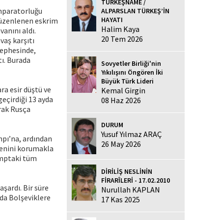
TÜRKEŞNAME /
İmparatorluğu
ALPARSLAN TÜRKEŞ’İN
HAYATI
 düzenlenen eskrim
Halim Kaya
anını aldı.
20 Tem 2026
vaş karşıtı
cephesinde,
tı. Burada
Sovyetler Birliği'nin
Yıkılışını Öngören İki
Büyük Türk Lideri
ra esir düştü ve
Kemal Girgin
eçirdiği 13 ayda
08 Haz 2026
rak Rusça
DURUM
Yusuf Yılmaz ARAÇ
mpı’na, ardından
26 May 2026
menini korumakla
amptaki tüm
DİRİLİŞ NESLİNİN
FİRARÎLERİ - 17.02.2010
şardı. Bir süre
Nurullah KAPLAN
da Bolşeviklere
17 Kas 2025