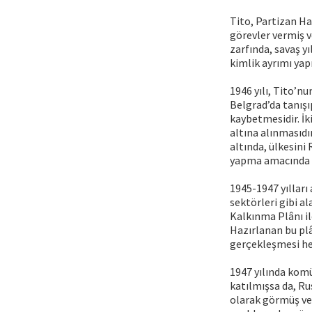
Tito, Partizan Ha
görevler vermiş v
zarfında, savaş y
kimlik ayrımı yap
1946 yılı, Tito’nu
Belgrad’da tanışı
kaybetmesidir. İki
altına alınmasıdı
altında, ülkesini
yapma amacında 
1945-1947 yılları
sektörleri gibi a
Kalkınma Plânı il
Hazırlanan bu plâ
gerçekleşmesi he
1947 yılında komü
katılmışsa da, Ru
olarak görmüş ve