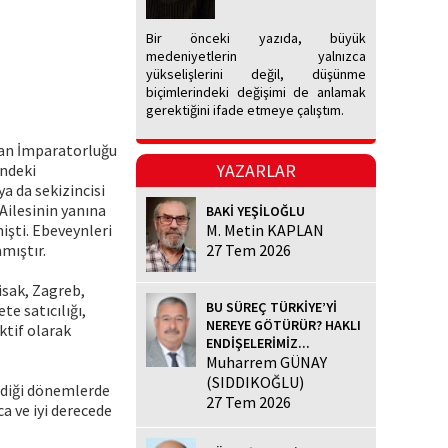
Bir önceki yazıda, büyük
medeniyetlerin yalnızca
yükselişlerini değil, düşünme
biçimlerindeki değişimi de anlamak
gerektiğini ifade etmeye çalıştım.
stan İmparatorluğu
YAZARLAR
indeki
a da sekizincisi
Ailesinin yanına
BAKİ YEŞİLOĞLU
şti. Ebeveynleri
M. Metin KAPLAN
mıştır.
27 Tem 2026
Sisak, Zagreb,
BU SÜREÇ TÜRKİYE’Yİ
e satıcılığı,
NEREYE GÖTÜRÜR? HAKLI
aktif olarak
ENDİŞELERİMİZ...
Muharrem GÜNAY
(SIDDIKOĞLU)
irdiği dönemlerde
27 Tem 2026
a ve iyi derecede