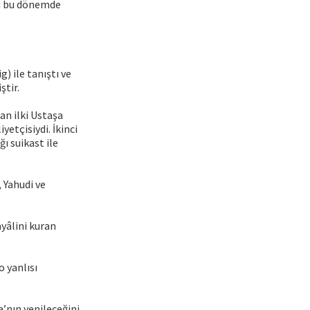
yu bu dönemde
) ile tanıştı ve
ştir.
an ilki Ustaşa
yetçisiydi. İkinci
ı suikast ile
 Yahudi ve
ayâlini kuran
 yanlısı
’nın yenileceğini