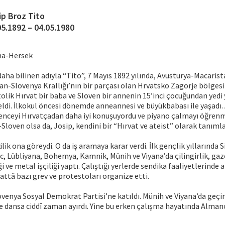
ip Broz Tito
05.1892 – 04.05.1980
na-Hersek
daha bilinen adıyla “Tito”, 7 Mayıs 1892 yılında, Avusturya-Macari
tan-Slovenya Krallığı’nın bir parçası olan Hrvatsko Zagorje bölges
lik Hırvat bir baba ve Sloven bir annenin 15’inci çocuğundan yedi y
ldi. İlkokul öncesi dönemde anneannesi ve büyükbabası ile yaşadı. 
nceyi Hırvatçadan daha iyi konuşuyordu ve piyano çalmayı öğrenmi
-Sloven olsa da, Josip, kendini bir “Hırvat ve ateist” olarak tanımla
tçilik ona göreydi. O da iş aramaya karar verdi. İlk gençlik yıllarında 
, Lübliyana, Bohemya, Kamnik, Münih ve Viyana’da çilingirlik, gazet
ği ve metal işçiliği yaptı. Çalıştığı yerlerde sendika faaliyetlerinde 
Hattâ bazı grev ve protestoları organize etti.
ovenya Sosyal Demokrat Partisi’ne katıldı. Münih ve Viyana’da geç
 dansa ciddî zaman ayırdı. Yine bu erken çalışma hayatında Almanc