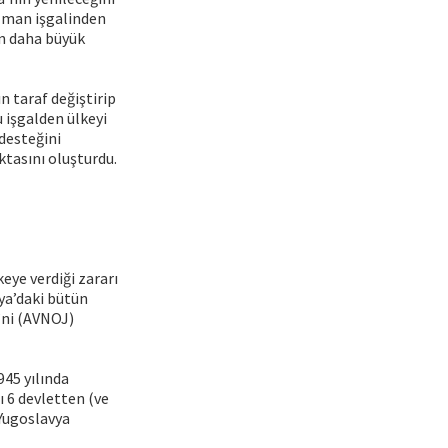
Alman işgalinden
an daha büyük
n taraf değiştirip
u işgalden ülkeyi
 desteğini
ktasını oluşturdu.
keye verdiği zararı
vya’daki bütün
i’ni (AVNOJ)
945 yılında
 6 devletten (ve
Yugoslavya