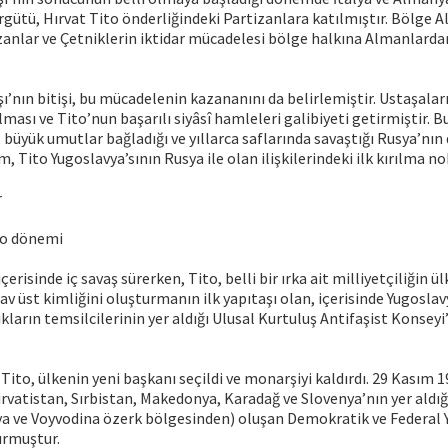
gütü, Hırvat Tito önderliğindeki Partizanlara katılmıştır. Bölge 
zanlar ve Çetniklerin iktidar mücadelesi bölge halkına Almanlard
şı’nın bitişi, bu mücadelenin kazananını da belirlemiştir. Ustaşaları
ması ve Tito’nun başarılı siyâsî hamleleri galibiyeti getirmiştir. B
, büyük umutlar bağladığı ve yıllarca saflarında savaştığı Rusya’nın
, Tito Yugoslavya’sının Rusya ile olan ilişkilerindeki ilk kırılma no
r
to dönemi
içerisinde iç savaş sürerken, Tito, belli bir ırka ait milliyetçiliğin ül
v üst kimliğini oluşturmanın ilk yapıtaşı olan, içerisinde Yugosla
ıkların temsilcilerinin yer aldığı Ulusal Kurtuluş Antifaşist Konsey
Tito, ülkenin yeni başkanı seçildi ve monarşiyi kaldırdı. 29 Kasım 1
vatistan, Sırbistan, Makedonya, Karadağ ve Slovenya’nın yer aldığı
a ve Voyvodina özerk bölgesinden) oluşan Demokratik ve Federal 
urmuştur.