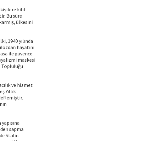
işilere kilit
ir. Bu süre
karmış, ülkesini
lki, 1940 yılında
ülozdan hayatını
ayasa ile güvence
osyalizmi maskesi
r Topluluğu
acılık ve hizmet
ş Yıllık
eflemiştir.
ının
m yapısına
sinden sapma
de Stalin