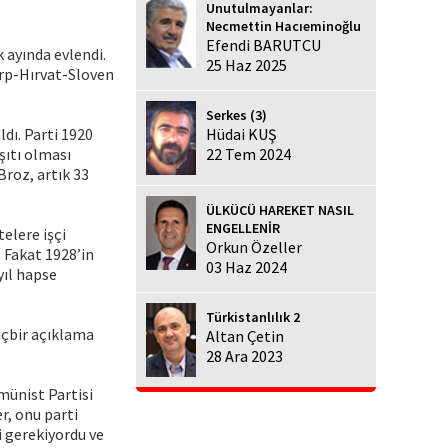
Unutulmayanlar:
Necmettin Hacıeminoğlu
Efendi BARUTCU
k ayında evlendi.
25 Haz 2025
Sırp-Hırvat-Sloven
Serkes (3)
dı. Parti 1920
Hüdai KUŞ
şıtı olması
22 Tem 2024
Broz, artık 33
ÜLKÜCÜ HAREKET NASIL
ENGELLENİR
telere işçi
Orkun Özeller
 Fakat 1928’in
03 Haz 2024
yıl hapse
Türkistanlılık 2
hiçbir açıklama
Altan Çetin
28 Ara 2023
münist Partisi
er, onu parti
i gerekiyordu ve