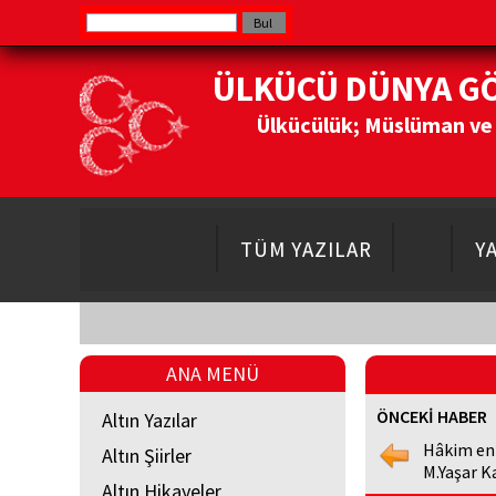
ÜLKÜCÜ DÜNYA G
Ülkücülük; Müslüman ve Do
TÜM YAZILAR
Y
ANA MENÜ
ÖNCEKİ HABER
Altın Yazılar
Hâkim en
Altın Şiirler
M.Yaşar K
Altın Hikayeler