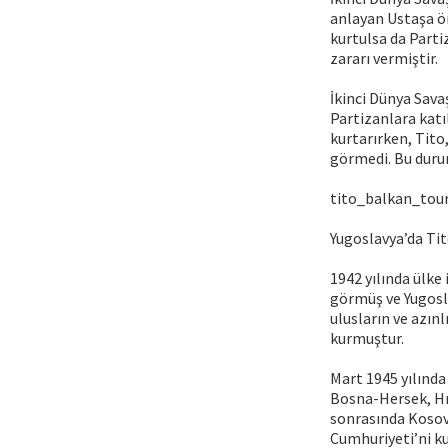
anlayan Ustaşa ör
kurtulsa da Parti
zararı vermiştir.
İkinci Dünya Sava
Partizanlara katıl
kurtarırken, Tito
görmedi. Bu durum
tito_balkan_tou
Yugoslavya’da Ti
1942 yılında ülke 
görmüş ve Yugosla
ulusların ve azınl
kurmuştur.
Mart 1945 yılında 
Bosna-Hersek, Hır
sonrasında Kosov
Cumhuriyeti’ni k