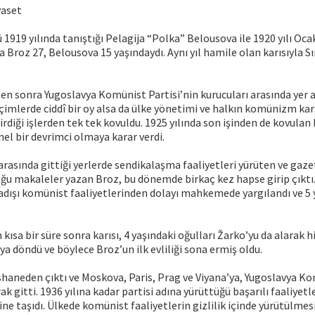
yaset
 1919 yılında tanıştığı Pelagija “Polka” Belousova ile 1920 yılı Oca
da Broz 27, Belousova 15 yaşındaydı. Aynı yıl hamile olan karısıyla 
.
n sonra Yugoslavya Komünist Partisi’nin kurucuları arasında yer al
eçimlerde ciddî bir oy alsa da ülke yönetimi ve halkın komünizm kar
rdiği işlerden tek tek kovuldu. 1925 yılında son işinden de kovulan 
el bir devrimci olmaya karar verdi.
 arasında gittiği yerlerde sendikalaşma faaliyetleri yürüten ve gaze
ğu makaleler yazan Broz, bu dönemde birkaç kez hapse girip çıktı.
dışı komünist faaliyetlerinden dolayı mahkemede yargılandı ve 5 
kısa bir süre sonra karısı, 4 yaşındaki oğulları Žarko’yu da alarak 
 döndü ve böylece Broz’un ilk evliliği sona ermiş oldu.
shaneden çıktı ve Moskova, Paris, Prag ve Viyana’ya, Yugoslavya Ko
ak gitti. 1936 yılına kadar partisi adına yürüttüğü başarılı faaliyetl
ine taşıdı. Ülkede komünist faaliyetlerin gizlilik içinde yürütülmes