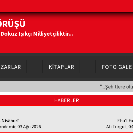
ÖRÜŞÜ
kuz Işıkçı Milliyetçiliktir...
AZARLAR
KİTAPLAR
FOTO GALE
"...Şehitlere öl
HABERLER
-Nisâburî
Ebu’l Fa
andemir, 03 Ağu 2026
Ali Turgut, 0