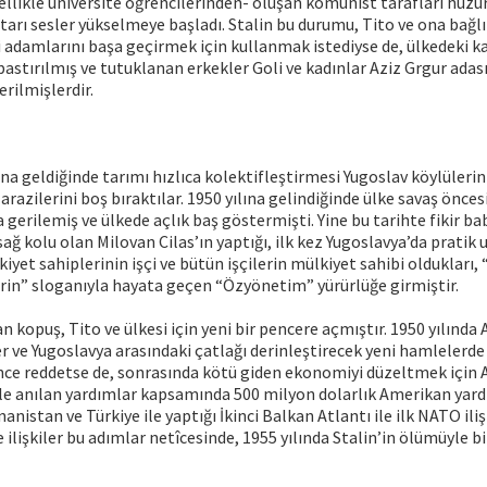
ellikle üniversite öğrencilerinden- oluşan komünist tarafları huzur
tarı sesler yükselmeye başladı. Stalin bu durumu, Tito ve ona bağlı
di adamlarını başa geçirmek için kullanmak istediyse de, ülkedeki ka
bastırılmış ve tutuklanan erkekler Goli ve kadınlar Aziz Grgur adas
rilmişlerdir.
ına geldiğinde tarımı hızlıca kolektifleştirmesi Yugoslav köylülerin
 arazilerini boş bıraktılar. 1950 yılına gelindiğinde ülke savaş önc
 gerilemiş ve ülkede açlık baş göstermişti. Yine bu tarihte fikir ba
 sağ kolu olan Milovan Cilas’ın yaptığı, ilk kez Yugoslavya’da pratik
yet sahiplerinin işçi ve bütün işçilerin mülkiyet sahibi oldukları, “
rin” sloganıyla hayata geçen “Özyönetim” yürürlüğe girmiştir.
an kopuş, Tito ve ülkesi için yeni bir pencere açmıştır. 1950 yılınd
 ve Yugoslavya arasındaki çatlağı derinleştirecek yeni hamlelerde
ce reddetse de, sonrasında kötü giden ekonomiyi düzeltmek için 
yle anılan yardımlar kapsamında 500 milyon dolarlık Amerikan yard
nanistan ve Türkiye ile yaptığı İkinci Balkan Atlantı ile ilk NATO iliş
e ilişkiler bu adımlar netîcesinde, 1955 yılında Stalin’in ölümüyle bi