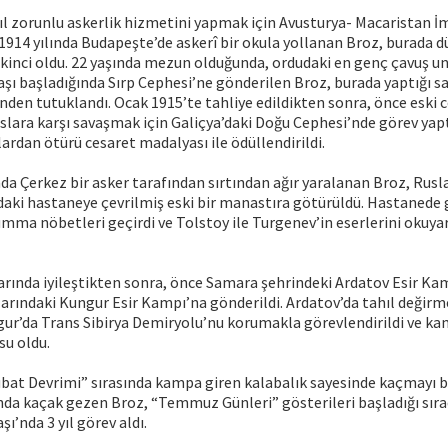
yıl zorunlu askerlik hizmetini yapmak için Avusturya- Macaristan 
 1914 yılında Budapeşte’de askerî bir okula yollanan Broz, burada
inci oldu. 22 yaşında mezun olduğunda, ordudaki en genç çavuş unv
aşı başladığında Sırp Cephesi’ne gönderilen Broz, burada yaptığı sa
den tutuklandı. Ocak 1915’te tahliye edildikten sonra, önce eski 
slara karşı savaşmak için Galiçya’daki Doğu Cephesi’nde görev yap
lardan ötürü cesaret madalyası ile ödüllendirildi.
nda Çerkez bir asker tarafından sırtından ağır yaralanan Broz, Rusla
aki hastaneye çevrilmiş eski bir manastıra götürüldü. Hastanede g
mma nöbetleri geçirdi ve Tolstoy ile Turgenev’in eserlerini okuya
larında iyileştikten sonra, önce Samara şehrindeki Ardatov Esir Ka
larındaki Kungur Esir Kampı’na gönderildi. Ardatov’da tahıl değir
gur’da Trans Sibirya Demiryolu’nu korumakla görevlendirildi ve k
su oldu.
ubat Devrimi” sırasında kampa giren kalabalık sayesinde kaçmayı ba
nda kaçak gezen Broz, “Temmuz Günleri” gösterileri başladığı sıra
şı’nda 3 yıl görev aldı.