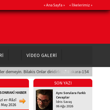
«
Ana Sayfa
» «
İlkelerimiz
»
Rİ
VİDEO GALERİ
üler demeyin. Bilakis Onlar diridirler..." Bakara-154
SON YAZI
SONRAKİ HABER
Aynı Sorulara Farklı
Cevaplar
zl er-Râzî
İdris Savaş
4 May 2026
06 Ağu 2026