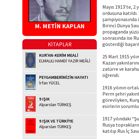
Mayıs 1913’te, 2 
ordusuna katıldı.
şampiyonasında ik
M. METİN KAPLAN
Birinci Dünya Sav
propaganda yüzün
sonrasında ise Ru
KİTAPLAR
gösterdiği başarı
KUR'AN-KERİM MEALİ
25 Mart 1915 yılı
ELMALILI HAMDİ YAZIR MEÂLİ
Kazan yakınlarınd
zatürre ve karahu
öğrendi.
PEYGAMBERİMİZİN HAYATI
İrfan YÜCEL
1916 yılının orta
Perm şehri yakın
9 IŞIK
görevliyken, Kun
Alparslan TÜRKEŞ
esirlerin sorumlu
1917 yılındaki “Ş
9 IŞIK VE TÜRKÝYE
Rusya toprakları
Alparslan TÜRKEŞ
katılıp Rus İç Sava