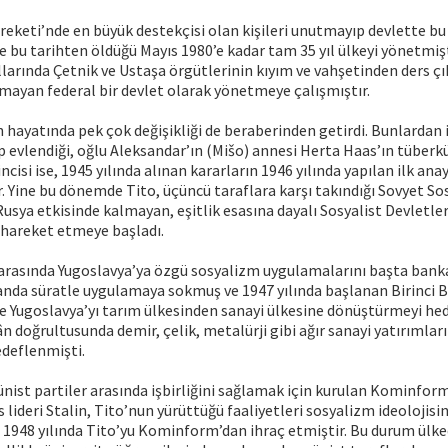
reketi’nde en büyük destekçisi olan kişileri unutmayıp devlette bu k
e bu tarihten öldüğü Mayıs 1980’e kadar tam 35 yıl ülkeyi yönetmişt
ıllarında Çetnik ve Ustaşa örgütlerinin kıyım ve vahşetinden ders çı
mayan federal bir devlet olarak yönetmeye çalışmıştır.
n hayatında pek çok değişikliği de beraberinden getirdi. Bunlardan i
p evlendiği, oğlu Aleksandar’ın (Mišo) annesi Herta Haas’ın tüberk
ncisi ise, 1945 yılında alınan kararların 1946 yılında yapılan ilk an
r. Yine bu dönemde Tito, üçüncü taraflara karşı takındığı Sovyet S
 Rusya etkisinde kalmayan, eşitlik esasına dayalı Sosyalist Devletle
hareket etmeye başladı.
 arasında Yugoslavya’ya özgü sosyalizm uygulamalarını başta bank
landa süratle uygulamaya sokmuş ve 1947 yılında başlanan Birinci Be
e Yugoslavya’yı tarım ülkesinden sanayi ülkesine dönüştürmeyi hed
n doğrultusunda demir, çelik, metalürji gibi ağır sanayi yatırımlar
deflenmişti.
nist partiler arasında işbirliğini sağlamak için kurulan Kominfor
s lideri Stalin, Tito’nun yürüttüğü faaliyetleri sosyalizm ideoloji
 1948 yılında Tito’yu Kominform’dan ihraç etmiştir. Bu durum ülke