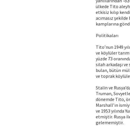
yanlılarından -öz
ülkede Tito aleyh
etkisiz kılıp ken
acımasız şekilde 
kamplarına gönde
Politikaları
Tito’nun 1949 yıl
ve köylüler tarım
yüzde 73 oranında
silah arkadaşı ve
bulan, bütün mülki
ve toprak köylüle
Stalin ve Rusya’d
Truman, Sovyetler
dönemde Tito, ön
Marshall’ın ismi
ve 1953 yılında Yu
etmiştir. Rusya il
gelememiştir.