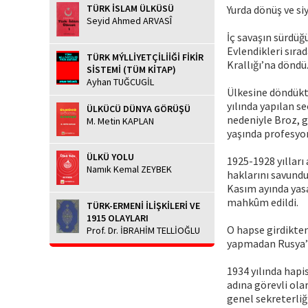
TÜRK İSLAM ÜLKÜSÜ
Yurda dönüş ve si
Seyid Ahmed ARVASÎ
İç savaşın sürdüğü
Evlendikleri sıra
TÜRK MÝLLİYETÇİLİİĞİ FİKİR
Krallığı’na döndü
SİSTEMİ (TÜM KİTAP)
Ayhan TUĞCUGİL
Ülkesine döndükte
yılında yapılan s
ÜLKÜCÜ DÜNYA GÖRÜŞÜ
nedeniyle Broz, gi
M. Metin KAPLAN
yaşında profesyon
ÜLKÜ YOLU
1925-1928 yılları
Namık Kemal ZEYBEK
haklarını savundu
Kasım ayında yasa
mahkûm edildi.
TÜRK-ERMENİ İLİŞKİLERİ VE
1915 OLAYLARI
O hapse girdikten 
Prof. Dr. İBRAHİM TELLİOĞLU
yapmadan Rusya’ya
1934 yılında hapi
adına görevli olar
genel sekreterliğ