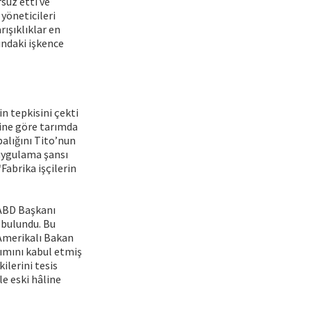
suz etti ve
 yöneticileri
rışıklıklar en
ındaki işkence
in tepkisini çekti
esine göre tarımda
balığını Tito’nun
 uygulama şansı
Fabrika işçilerin
a ABD Başkanı
 bulundu. Bu
Amerikalı Bakan
ımını kabul etmiş
kilerini tesis
le eski hâline