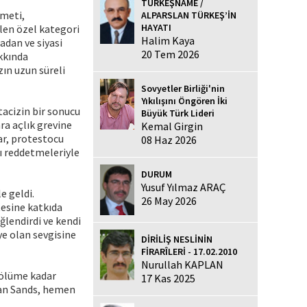
TÜRKEŞNAME /
ümeti,
ALPARSLAN TÜRKEŞ’İN
HAYATI
ilen özel kategori
Halim Kaya
adan ve siyasi
20 Tem 2026
akkında
ın uzun süreli
Sovyetler Birliği'nin
Yıkılışını Öngören İki
tacizin bir sonucu
Büyük Türk Lideri
ra açlık grevine
Kemal Girgin
lar, protestocu
08 Haz 2026
ı reddetmeleriyle
DURUM
Yusuf Yılmaz ARAÇ
e geldi.
26 May 2026
tesine katkıda
eğlendirdi ve kendi
ye olan sevgisine
DİRİLİŞ NESLİNİN
FİRARÎLERİ - 17.02.2010
Nurullah KAPLAN
a ölüme kadar
17 Kas 2025
unan Sands, hemen