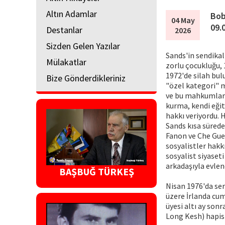
Altın Adamlar
Bob
04 May
09.
Destanlar
2026
Sizden Gelen Yazılar
Sands'in sendikal
Mülakatlar
zorlu çocukluğu, 1
1972'de silah bu
Bize Gönderdikleriniz
"özel kategori" m
ve bu mahkumlara 
kurma, kendi eğit
hakkı veriyordu. 
Sands kısa süred
Fanon ve Che Guev
sosyalistler hakk
sosyalist siyaset
arkadaşıyla evlen
BAŞBUĞ TÜRKEŞ
Nisan 1976'da se
üzere İrlanda cum
üyesi altı ay son
Long Kesh) hapish