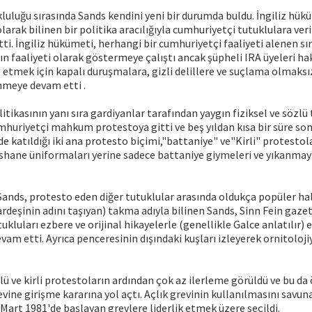
kluluğu sırasında Sands kendini yeni bir durumda buldu. İngiliz hük
larak bilinen bir politika aracılığıyla cumhuriyetçi tutuklulara ver
tti. İngiliz hükümeti, herhangi bir cumhuriyetçi faaliyeti alenen sır
n faaliyeti olarak göstermeye çalıştı ancak şüpheli IRA üyeleri h
tmek için kapalı duruşmalara, gizli delillere ve suçlama olmaksız
nmeye devam etti .
itikasının yanı sıra gardiyanlar tarafından yaygın fiziksel ve sözlü 
mhuriyetçi mahkum protestoya gitti ve beş yıldan kısa bir süre son
 de katıldığı iki ana protesto biçimi,"battaniye" ve"Kirli" protesto
ishane üniformaları yerine sadece battaniye giymeleri ve yıkanmay
ands, protesto eden diğer tutuklular arasında oldukça popüler hal
ardeşinin adını taşıyan) takma adıyla bilinen Sands, Sinn Fein gaze
ukluları ezbere ve orijinal hikayelerle (genellikle Galce anlatılır) 
evam etti. Ayrıca penceresinin dışındaki kuşları izleyerek ornitoloji
ülü ve kirli protestoların ardından çok az ilerleme görüldü ve bu d
revine girişme kararına yol açtı. Açlık grevinin kullanılmasını sav
 Mart 1981'de başlayan grevlere liderlik etmek üzere seçildi.