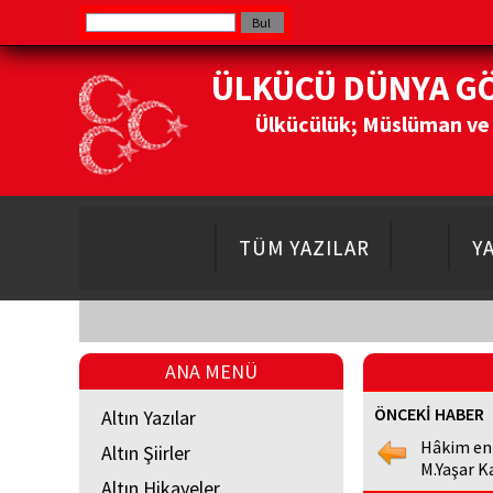
ÜLKÜCÜ DÜNYA G
Ülkücülük; Müslüman ve Do
TÜM YAZILAR
Y
ANA MENÜ
ÖNCEKİ HABER
Altın Yazılar
Hâkim en
Altın Şiirler
M.Yaşar K
Altın Hikayeler