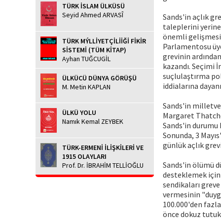
TÜRK İSLAM ÜLKÜSÜ
Seyid Ahmed ARVASÎ
Sands'in açlık gr
taleplerini yerin
önemli gelişmesi
TÜRK MÝLLİYETÇİLİİĞİ FİKİR
Parlamentosu üyel
SİSTEMİ (TÜM KİTAP)
grevinin ardından
Ayhan TUĞCUGİL
kazandı. Seçimi İ
suçlulaştırma pol
ÜLKÜCÜ DÜNYA GÖRÜŞÜ
iddialarına dayanı
M. Metin KAPLAN
Sands'in milletve
ÜLKÜ YOLU
Margaret Thatcher
Namık Kemal ZEYBEK
Sands'in durumu 
Sonunda, 3 Mayıs't
günlük açlık grev
TÜRK-ERMENİ İLİŞKİLERİ VE
1915 OLAYLARI
Sands'in ölümü dü
Prof. Dr. İBRAHİM TELLİOĞLU
desteklemek için 
sendikaları greve
vermesinin "duygu
100.000'den fazla
önce dokuz tutukl