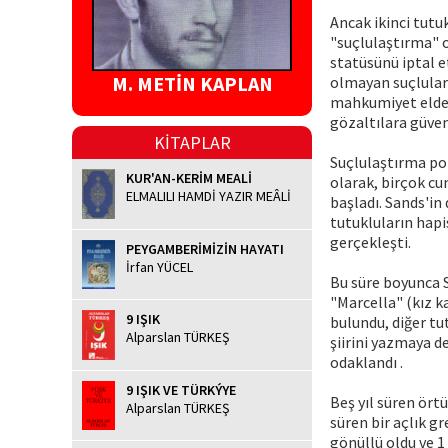
Ancak ikinci tutu
"suçlulaştırma" o
statüsünü iptal e
M. METİN KAPLAN
olmayan suçluları
mahkumiyet elde e
gözaltılara güve
KİTAPLAR
Suçlulaştırma pol
KUR'AN-KERİM MEALİ
olarak, birçok cu
ELMALILI HAMDİ YAZIR MEÂLİ
başladı. Sands'in
tutukluların hap
gerçekleşti.
PEYGAMBERİMİZİN HAYATI
İrfan YÜCEL
Bu süre boyunca S
"Marcella" (kız k
9 IŞIK
bulundu, diğer tut
Alparslan TÜRKEŞ
şiirini yazmaya d
odaklandı .
9 IŞIK VE TÜRKÝYE
Beş yıl süren ört
Alparslan TÜRKEŞ
süren bir açlık g
gönüllü oldu ve 1