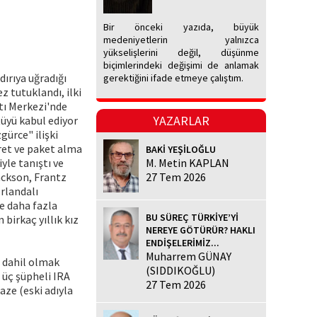
Bir önceki yazıda, büyük
medeniyetlerin yalnızca
yükselişlerini değil, düşünme
biçimlerindeki değişimi de anlamak
dırıya uğradığı
gerektiğini ifade etmeye çalıştım.
z tutuklandı, ilki
tı Merkezi'nde
YAZARLAR
tüyü kabul ediyor
ürce" ilişki
aret ve paket alma
BAKİ YEŞİLOĞLU
yle tanıştı ve
M. Metin KAPLAN
ackson, Frantz
27 Tem 2026
İrlandalı
de daha fazla
BU SÜREÇ TÜRKİYE’Yİ
birkaç yıllık kız
NEREYE GÖTÜRÜR? HAKLI
ENDİŞELERİMİZ...
Muharrem GÜNAY
a dahil olmak
(SIDDIKOĞLU)
 üç şüpheli IRA
27 Tem 2026
aze (eski adıyla