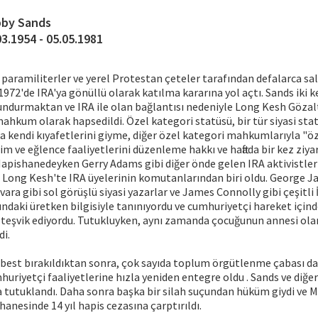
by Sands
03.1954 - 05.05.1981
 paramiliterler ve yerel Protestan çeteler tarafından defalarca sal
972'de IRA'ya gönüllü olarak katılma kararına yol açtı. Sands iki ke
lundurmaktan ve IRA ile olan bağlantısı nedeniyle Long Kesh Gözal
ahkum olarak hapsedildi. Özel kategori statüsü, bir tür siyasi sta
kendi kıyafetlerini giyme, diğer özel kategori mahkumlarıyla "özg
im ve eğlence faaliyetlerini düzenleme hakkı ve haftada bir kez ziy
Hapishanedeyken Gerry Adams gibi diğer önde gelen IRA aktivistleri
e Long Kesh'te IRA üyelerinin komutanlarından biri oldu. George J
ara gibi sol görüşlü siyasi yazarlar ve James Connolly gibi çeşitli 
ındaki üretken bilgisiyle tanınıyordu ve cumhuriyetçi hareket için
i teşvik ediyordu. Tutukluyken, aynı zamanda çocuğunun annesi olan 
di.
rbest bırakıldıktan sonra, çok sayıda toplum örgütlenme çabası d
huriyetçi faaliyetlerine hızla yeniden entegre oldu . Sands ve diğer
ra tutuklandı. Daha sonra başka bir silah suçundan hüküm giydi ve M
anesinde 14 yıl hapis cezasına çarptırıldı.