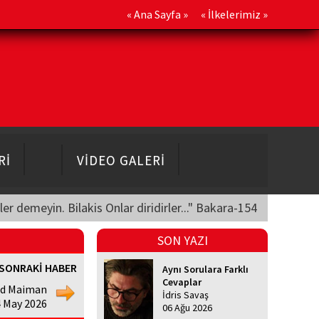
«
Ana Sayfa
» «
İlkelerimiz
»
Rİ
VİDEO GALERİ
üler demeyin. Bilakis Onlar diridirler..." Bakara-154
SON YAZI
SONRAKİ HABER
Aynı Sorulara Farklı
Cevaplar
ld Maiman
İdris Savaş
4 May 2026
06 Ağu 2026