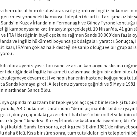
evi hem ulusal hem de uluslararası ilgi gördü ve İngiliz hükümetini
e getirmesi yönündeki kamuoyu talepleri de arttı. Tartışmasız bir ş
 Sands'in Kuzey İrlanda'nın Fermanagh ve Güney Tyrone kontluğu iç
iği kampanyasına katılmasıyla gerçekleşti. 10 Nisan'da, 41 gün s
 ve IRA liderliğinin büyük şokuna rağmen Sands 30.000'den fazla o
rlanda ve İngiliz hükümeti boyunca şok dalgaları yarattı. Sonuçta, İ
itikası, IRA'nın çok az halk desteğine sahip olduğu ve bir grup asi 
yordu .
kili olarak yeni siyasi statüsüne ve artan kamuoyu baskısına rağ
 liderliğindeki İngiliz hükümeti uzlaşmaya doğru bir adım bile at
kötüleşmeye devam etti ve hapishanenin hastane koğuşunda tutukl
a Sands komaya girdi . Ailesi onu ziyarete çağrıldı ve 5 Mayıs 1981 
inin ardından Sands öldü.
nya çapında muazzam bir tepkiye yol açtı; yüz binlerce kişi tutukl
yürüdü, ABD hükümeti tarafından "derin pişmanlık" bildirisi yayınl
 gitti , dünya çapındaki gazeteler Thatcher'ın bir milletvekilinin ö
suzluğunu" kınadı ve Kuzey İrlanda sokaklarında isyanlar çıktı. C
 kişi katıldı. Sands'ten sonra, açlık grevi 3 Ekim 1981'de nihayet 
u daha öldü. Kısa bir süre sonra, tüm tutuklular için taleplerini b