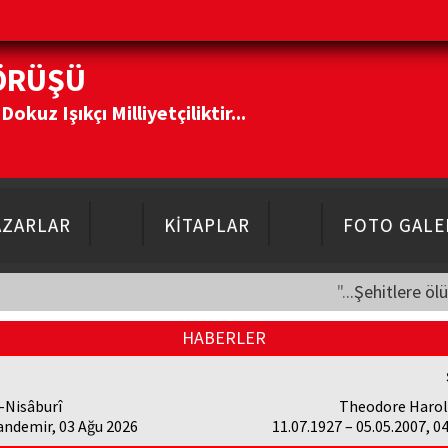
ÖRÜŞÜ
kuz Işıkçı Milliyetçiliktir...
AZARLAR
KİTAPLAR
FOTO GALE
"...Şehitlere öl
HABERLER
-Nisâburî
Theodore Haro
andemir, 03 Ağu 2026
11.07.1927 – 05.05.2007, 0