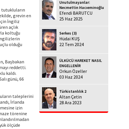
Unutulmayanlar:
Necmettin Hacıeminoğlu
n tutukluların
Efendi BARUTCU
ekilde, grevin en
25 Haz 2025
in İngiliz
üren açlık
yla koltuğu
Serkes (3)
ngilizlerin
Hüdai KUŞ
suçlu olduğu
22 Tem 2024
ÜLKÜCÜ HAREKET NASIL
men, Başbakan
ENGELLENİR
mayı reddetti.
Orkun Özeller
u kaldı.
03 Haz 2024
Salı günü, 66
Türkistanlılık 2
uların taleplerini
Altan Çetin
andı, İrlanda
28 Ara 2023
lmesine izin
enaze törenine
sonlandırılmadan
üyük ölçüde